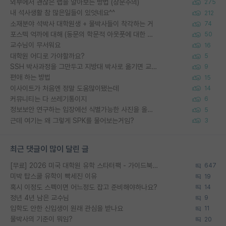
외부에서 괜찮은 랩을 알아보는 방법 (장문주의)
275
내 석사생활 참 많은일들이 있엇네요^^
212
소재분야 석박사 대학원생 + 물박사들이 착각하는 거
74
포스텍 억까에 대해 (동문의 학문적 아웃풋에 대한 반박)
50
교수님이 무서워요
16
대학원 어디로 가야할까요?
5
SSH 박사과정을 그만두고 지방대 박사로 옮기면 교수의 꿈은 끝일까요?
9
편애 하는 방법
15
이사이트가 처음엔 정말 도움많이됐는데
14
커뮤니티는 다 쓰레기통이지
6
정보보안 연구하는 입장에선 식별가능한 사진을 올리는건 비추이긴함
5
근데 여기는 왜 그렇게 SPK를 물어보는거임?
3
최근 댓글이 많이 달린 글
[무료] 2026 미국 대학원 유학 스타터팩 - 가이드북 & 합격자 컨택메일 템플릿
647
미박 탑스쿨 유학이 빡세진 이유
19
혹시 이정도 스펙이면 어느정도 잡고 준비해야하나요?
14
정년 4년 남은 교수님
9
입학도 안한 신입생이 원래 관심을 받나요
11
물박사의 기준이 뭐임?
20