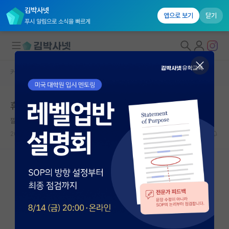
김박사넷
앱으로 보기
닫기
푸시 알림으로 소식을 빠르게
커뮤니티 홈
자유 게시판(아무개랩)
대학원생 모집
휴학 중 학술발표대회
국내대학원 정보
깔끔한 앨런 튜링
연구실&오픈랩
2024.06.06
0
894
커뮤니티
커뮤니티 홈
전체글보기
베스트 게시판
IF 명예의전당