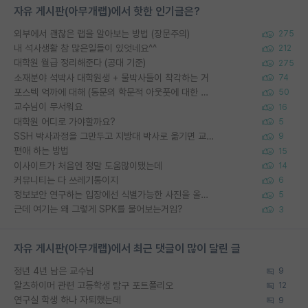
자유 게시판(아무개랩)에서 핫한 인기글은?
외부에서 괜찮은 랩을 알아보는 방법 (장문주의)
275
내 석사생활 참 많은일들이 있엇네요^^
212
대학원 월급 정리해준다 (공대 기준)
275
소재분야 석박사 대학원생 + 물박사들이 착각하는 거
74
포스텍 억까에 대해 (동문의 학문적 아웃풋에 대한 반박)
50
교수님이 무서워요
16
대학원 어디로 가야할까요?
5
SSH 박사과정을 그만두고 지방대 박사로 옮기면 교수의 꿈은 끝일까요?
9
편애 하는 방법
15
이사이트가 처음엔 정말 도움많이됐는데
14
커뮤니티는 다 쓰레기통이지
6
정보보안 연구하는 입장에선 식별가능한 사진을 올리는건 비추이긴함
5
근데 여기는 왜 그렇게 SPK를 물어보는거임?
3
자유 게시판(아무개랩)에서 최근 댓글이 많이 달린 글
정년 4년 남은 교수님
9
알츠하이머 관련 고등학생 탐구 포트폴리오
12
연구실 학생 하나 자퇴했는데
9