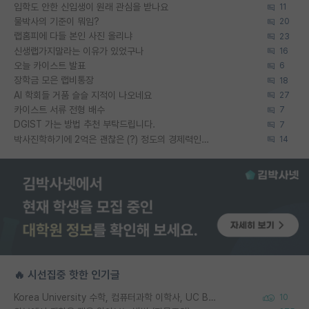
입학도 안한 신입생이 원래 관심을 받나요
11
물박사의 기준이 뭐임?
20
랩홈피에 다들 본인 사진 올리냐
23
신생랩가지말라는 이유가 있었구나
16
오늘 카이스트 발표
6
장학금 모은 랩비통장
18
AI 학회들 거품 슬슬 지적이 나오네요
27
카이스트 서류 전형 배수
7
DGIST 가는 방법 추천 부탁드립니다.
7
박사진학하기에 2억은 괜찮은 (?) 정도의 경제력인가요
14
🔥 시선집중 핫한 인기글
Korea University 수학, 컴퓨터과학 이학사, UC Berkeley 산업공학 대학원 공학박사가 되는 것은 쉽지 않겠죠?
10