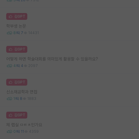
김GPT
학부생 논문
8
7
14431
김GPT
어떻게 하면 학술대회를 의미있게 활용할 수 있을까요?
4
4
2097
김GPT
신소재공학과 면접
1
8
1883
김GPT
제 랩실 ㅁㅌㅊ인가요
0
11
4359