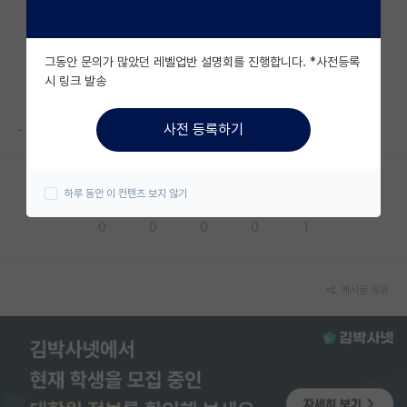
자유 게시판(아무개랩)
그동안 문의가 많았던 레벨업반 설명회를 진행합니다. *사전등록
미국 유학 게시판
시 링크 발송
미국 대학원 합격 후기 게시판
.
사전 등록하기
대학원생 모집 게시판
대학원 합격 후기 게시판
하루 동안 이 컨텐츠 보지 않기
응원해요
공감해요
추천해요
궁금해요
별로에요
연구실(PI) 홍보 게시판
0
0
0
0
1
석박사 채용 정보 게시판
임용 정보 게시판
게시글 공유
학부 인턴 게시판
취업 게시판
임용 후기 게시판