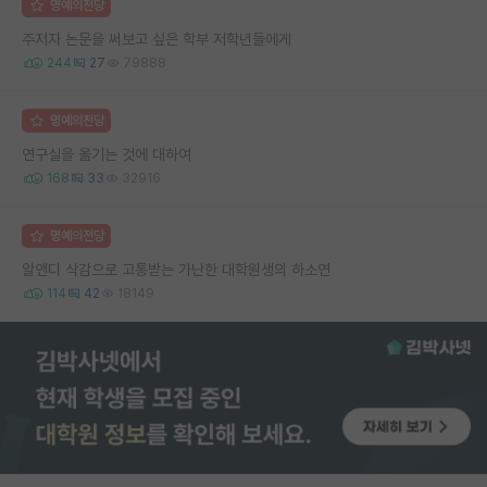
명예의전당
주저자 논문을 써보고 싶은 학부 저학년들에게
244
27
79888
명예의전당
연구실을 옮기는 것에 대하여
168
33
32916
명예의전당
알앤디 삭감으로 고통받는 가난한 대학원생의 하소연
114
42
18149