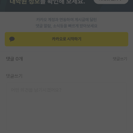
PI 전용 게시판
카카오 계정과 연동하여 게시글에 달린
인문사회 계열 게시판
댓글 알람, 소식등을 빠르게 받아보세요
특수/전문대학원 게시판
카카오로 시작하기
반도체/AI 게시판
장학금/장학생 게시판
댓글 0개
댓글쓰기
학술 정보 게시판
댓글쓰기
홍보 게시판
커리어
유학교육
이벤트
반도체 아카데미