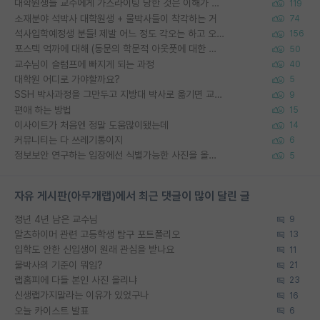
대학원생들 교수에게 가스라이팅 당한 것은 이해가 갑니다. 안타깝네요.
119
소재분야 석박사 대학원생 + 물박사들이 착각하는 거
74
석사입학예정생 분들! 제발 어느 정도 각오는 하고 오세요.
156
포스텍 억까에 대해 (동문의 학문적 아웃풋에 대한 반박)
50
교수님이 슬럼프에 빠지게 되는 과정
40
대학원 어디로 가야할까요?
5
SSH 박사과정을 그만두고 지방대 박사로 옮기면 교수의 꿈은 끝일까요?
9
편애 하는 방법
15
이사이트가 처음엔 정말 도움많이됐는데
14
커뮤니티는 다 쓰레기통이지
6
정보보안 연구하는 입장에선 식별가능한 사진을 올리는건 비추이긴함
5
자유 게시판(아무개랩)에서 최근 댓글이 많이 달린 글
정년 4년 남은 교수님
9
알츠하이머 관련 고등학생 탐구 포트폴리오
13
입학도 안한 신입생이 원래 관심을 받나요
11
물박사의 기준이 뭐임?
21
랩홈피에 다들 본인 사진 올리냐
23
신생랩가지말라는 이유가 있었구나
16
오늘 카이스트 발표
6