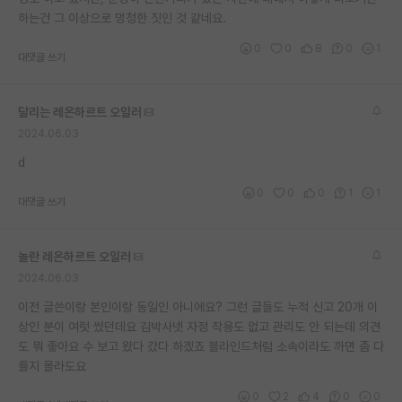
하는건 그 이상으로 멍청한 짓인 것 같네요.
재팬라운지 🌸
0
0
8
0
1
대댓글 쓰기
달리는 레온하르트 오일러
2024.06.03
d
0
0
0
1
1
대댓글 쓰기
놀란 레온하르트 오일러
2024.06.03
이전 글쓴이랑 본인이랑 동일인 아니에요? 그런 글들도 누적 신고 20개 이
상인 분이 여럿 썼던데요 김박사넷 자정 작용도 없고 관리도 안 되는데 의견
도 뭐 좋아요 수 보고 왔다 갔다 하겠죠 블라인드처럼 소속이라도 까면 좀 다
를지 몰라도요
0
2
4
0
0