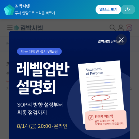
김박사넷
앱으로 보기
닫기
푸시 알림으로 소식을 빠르게
커뮤니티 홈
자유 게시판(아무개랩)
대학원생 모집
카이스트 AI에 부들대는 꼴이란 ㅋㅋ
국내대학원 정보
순수한 호르헤 보르헤스
연구실&오픈랩
누적 신고가 20개 이상인 사용자입니다.
커뮤니티
2024.06.03
8
2192
커뮤니티 홈
전체글보기
베스트 게시판
IF 명예의전당