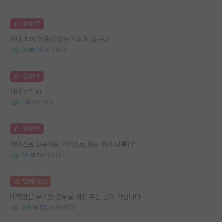
김GPT
카이 AI에 열등감 있는 사람이 많구나
30
15
2494
김GPT
카이스트 ai
1
1
1611
김GPT
카이스트 컴공이랑 카이스트 AI랑 뭐가 다름??
20
1
3414
명예의전당
대학원은 부족한 공부를 채워 주는 곳이 아닙니다.
316
50
86870