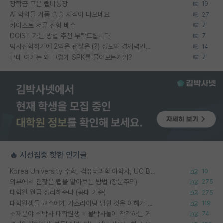
장학금 모은 랩비통장
19
AI 학회들 거품 슬슬 지적이 나오네요
27
카이스트 서류 전형 배수
7
DGIST 가는 방법 추천 부탁드립니다.
7
박사진학하기에 2억은 괜찮은 (?) 정도의 경제력인가요
14
근데 여기는 왜 그렇게 SPK를 물어보는거임?
7
🔥 시선집중 핫한 인기글
Korea University 수학, 컴퓨터과학 이학사, UC Berkeley 산업공학 대학원 공학박사가 되는 것은 쉽지 않겠죠?
10
외부에서 괜찮은 랩을 알아보는 방법 (장문주의)
275
대학원 월급 정리해준다 (공대 기준)
275
대학원생들 교수에게 가스라이팅 당한 것은 이해가 갑니다. 안타깝네요.
119
소재분야 석박사 대학원생 + 물박사들이 착각하는 거
74