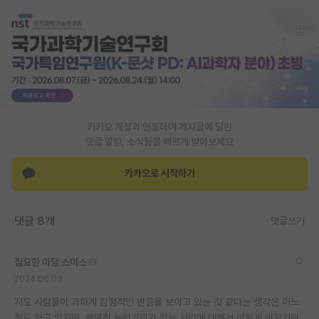
PI 전용 게시판
인문사회 계열 게시판
특수/전문대학원 게시판
반도체/AI 게시판
카카오 계정과 연동하여 게시글에 달린
장학금/장학생 게시판
댓글 알람, 소식등을 빠르게 받아보세요
학술 정보 게시판
카카오로 시작하기
홍보 게시판
댓글 8개
커리어
댓글쓰기
유학교육
집요한 아담 스미스
이벤트
2024.06.03
저도 사람들이 과하게 감정적인 반응을 보이고 있는 것 같다는 생각은 어느
반도체 아카데미
정도 하고 있지만, 분명히 논란거리가 있는 사안에 대해서 이렇게 비꼬기만