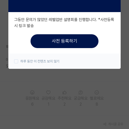
자유 게시판(아무개랩)
그동안 문의가 많았던 레벨업반 설명회를 진행합니다. *사전등록
미국 유학 게시판
시 링크 발송
미국 대학원 합격 후기 게시판
사전 등록하기
대학원생 모집 게시판
특혜니 로열패밀리니 지역개발이니
대학원 합격 후기 게시판
이런거 들먹이는거 보니까 다들 누구보다 강남, 서울 어딘가... 하다못해 수
하루 동안 이 컨텐츠 보지 않기
도권에라도 살고싶어하는구나 느껴짐
연구실(PI) 홍보 게시판
석박사 채용 정보 게시판
임용 정보 게시판
응원해요
공감해요
추천해요
궁금해요
별로에요
학부 인턴 게시판
6
1
2
2
8
취업 게시판
게시글 공유
임용 후기 게시판