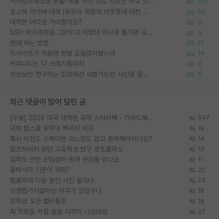
석사입학예정생 분들! 제발 어느 정도 각오는 하고 오세요.
156
포스텍 억까에 대해 (동문의 학문적 아웃풋에 대한 반박)
50
대학원 어디로 가야할까요?
5
SSH 박사과정을 그만두고 지방대 박사로 옮기면 교수의 꿈은 끝일까요?
9
편애 하는 방법
15
이사이트가 처음엔 정말 도움많이됐는데
14
커뮤니티는 다 쓰레기통이지
6
정보보안 연구하는 입장에선 식별가능한 사진을 올리는건 비추이긴함
5
최근 댓글이 많이 달린 글
[무료] 2026 미국 대학원 유학 스타터팩 - 가이드북 & 합격자 컨택메일 템플릿
647
미박 탑스쿨 유학이 빡세진 이유
19
혹시 이정도 스펙이면 어느정도 잡고 준비해야하나요?
14
알츠하이머 관련 고등학생 탐구 포트폴리오
13
입학도 안한 신입생이 원래 관심을 받나요
11
물박사의 기준이 뭐임?
22
랩홈피에 다들 본인 사진 올리냐
23
신생랩가지말라는 이유가 있었구나
16
장학금 모은 랩비통장
19
AI 학회들 거품 슬슬 지적이 나오네요
27