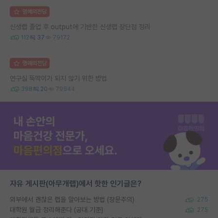
명예의전당
신생랩 졸업 후 output에 기반한 신생랩 장단점 정리
112
37
79172
명예의전당
연구실 뚝딱이가 되지 않기 위한 방법
398
20
79844
자유 게시판(아무개랩)에서 핫한 인기글은?
외부에서 괜찮은 랩을 알아보는 방법 (장문주의)
275
대학원 월급 정리해준다 (공대 기준)
275