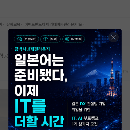
어
유학교육
이벤트
반도체 아카데미
재팬라운지 🌸
화학공학과
스크랩
신고하