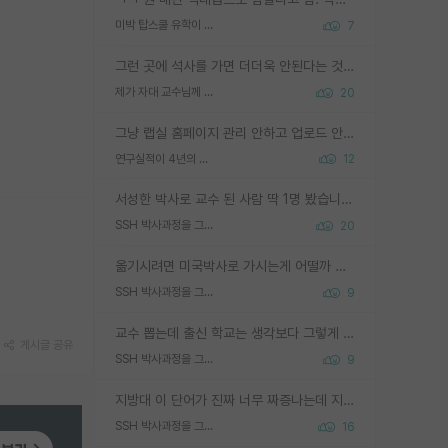
미박 탑스쿨 유학이 빡세진 이유
7
그런 곳에 석사를 가면 더더욱 안된다는 것을 깨달으시면 된겁니다!
제가 자대 교수님께 무례하게 행동한 걸까요?
20
그냥 랩실 홈페이지 관리 안하고 업로드 안한거 아님?
연구실적이 4년의 공백이 있는거 어떻게 생각하냐
12
서성한 박사로 교수 된 사람 딱 1명 봤습니다. 근데 지방대 박사로 교수된 거는 기적이 일어나야되요. 서성한 학부부터여도 빡센게 교수임용일텐데 지방대박사로 무슨 교수가 되나요...... 중소기업/중견기업 팀장급/연구소장급이나 될거 같네요.
SSH 박사과정을 그만두고 지방대 박사로 옮기면 교수의 꿈은 끝일까요?
20
옮기시려면 미국박사로 가시는게 어떨까 싶네요. 교수가 꿈이면 미국박사 하고 미국교수 까지 같이 노리시는게 기회가 많지 않을까요?
SSH 박사과정을 그만두고 지방대 박사로 옮기면 교수의 꿈은 끝일까요?
9
교수 뽑는데 출신 학교는 생각보다 그렇게 안 봄. 앞으로는 더 안 보게 될거임. 박사는 어디서 진행해도 됨. 단, 제대로 쌓고 좋은 실적 만들 수 있다면. 그런데 지방대는 그럴 가능성이 지극히 낮음. 나만 열심히 잘 하면 된다? 인간은 주변 환경에 지배되는 나약한 존재임. 주변의 지방대 대학원생과 섞이고 지방 특유의 여유로움 또는 나쁘게 얘기해서 나태함에 젖어 살다보면 교수의 꿈 자체를 잊어버리게 될 가능성도 있음. 주변 환경이 70~80%임.
게시글 공유
SSH 박사과정을 그만두고 지방대 박사로 옮기면 교수의 꿈은 끝일까요?
9
지방대 이 단어가 진짜 너무 짜증나는데 지방대면 다 그냥 쓰레기인가요? 무슨 말 같지도 않은 댓글들이 있는건지??? 지방에도 충분히 좋은 대학 많고 충분히 잘하는 교수님들 많습니다 포항공대 4개 IST 대표 지거국들 여기 모두 다 지방에 있고 여기 출신들 중에 교수하는 분들 적지 않습니다 지거국 출신이 무슨 교수를 하냐?라고 생각할 사람들 많은데 상위 대표 지거국에 아웃라이어들 많습니다 결국 개인의 연구역량과 실적이 중요합니다 이 역량을 펼치는데 있어서 지도교수와의 합도 중요합니다. 그리고 경력이 필요하면 해외포닥까지 다녀오세요
SSH 박사과정을 그만두고 지방대 박사로 옮기면 교수의 꿈은 끝일까요?
16