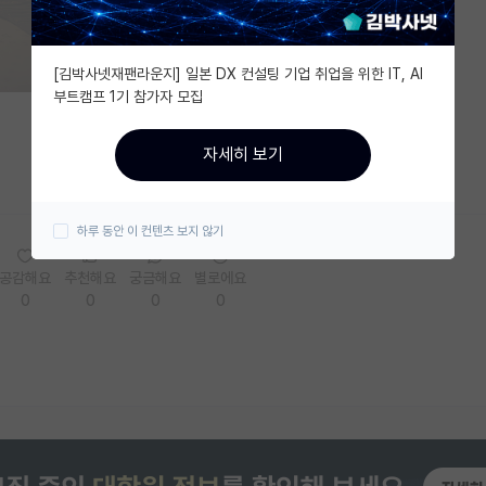
[김박사넷재팬라운지] 일본 DX 컨설팅 기업 취업을 위한 IT, AI
부트캠프 1기 참가자 모집
자세히 보기
하루 동안 이 컨텐츠 보지 않기
공감해요
추천해요
궁금해요
별로에요
0
0
0
0