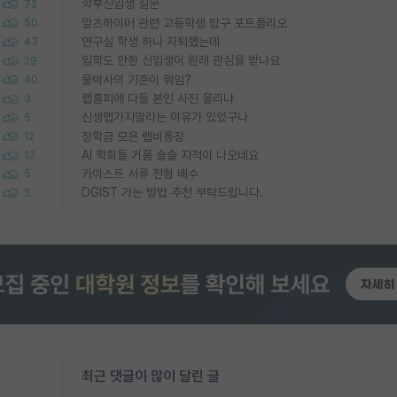
학부신입생 질문
72
알츠하이머 관련 고등학생 탐구 포트폴리오
50
연구실 학생 하나 자퇴했는데
43
입학도 안한 신입생이 원래 관심을 받나요
29
물박사의 기준이 뭐임?
40
랩홈피에 다들 본인 사진 올리냐
3
신생랩가지말라는 이유가 있었구나
5
장학금 모은 랩비통장
12
AI 학회들 거품 슬슬 지적이 나오네요
13
카이스트 서류 전형 배수
5
DGIST 가는 방법 추천 부탁드립니다.
5
최근 댓글이 많이 달린 글