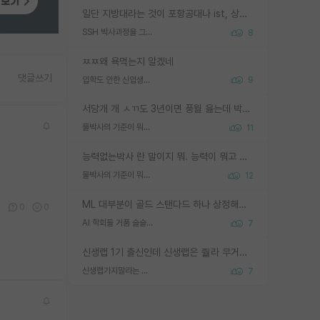
일단 지방대라는 것이 포항공대나 ist, 상위 지거국은 아니라고 생각하겠습니다. 그런곳은 서성한에 비해 소위 대학 네임밸류가 크게 뒤떨어지지는 않으니까요. 대학 이름이 중요하냐? 당연합니다. 대학 이름이 좋아서 좋은 아웃풋이 나오는 것이냐, 좋은 대학은 좋은 사람과 좋은 기회가 몰려있으니 아웃풋도 자연스럽게 좋아지는 것이냐? 대답하기 어려운 문제입니다. 아직 한국 사회에서 학벌을 보는 것도, 특히 이공계를 중심으로 학벌보다는 실적 위주라는 분위기가 형성되는 것도 사실입니다. 지방대 출신으로 전임교수가 될수 있느냐? 가능 불가능을 따지면 당연히 가능입니다. 지방대 박사 출신으로 전임교원이 된 경우가 실제로 있으니까요. 현실적인 가능성이 있느냐? 지금 이정도 대학의 교수가 되고싶다고 생각되는 대학 들어가서 컴공과 교수 목록 켜고 박사 어디서 받았는지 쭉 한번 보세요. 냉정하게 지방대 출신인 분들이 많지는 않으실겁니다.
SSH 박사과정을 그만두고 지방대 박사로 옮기면 교수의 꿈은 끝일까요?
8
ㅉㅉ왜 욕먹는지 알겠네
댓글쓰기
입학도 안한 신입생이 원래 관심을 받나요
9
서당개 개 ㅅㄲ도 3년이면 풍월 읊는데 박사 5년 이상 대리고 있으면서 물된건 교수 탓 맞는ㄱ게 거기가 서당이 아니란 소리임
물박사의 기준이 뭐임?
11
능력없는박사 란 말이지 뭐. 능력이 뭐고 능력이 있다는게 뭔지는 사람마다 기준이 다르니까 얘기해봐야 서로 자기 기준만 얘기해서 논쟁이 끝이 안나고. 주위에서 능력있고 야심있는 신입생이 교수가 유의미한 피드백을 아예 안주면서 제대로된 과제에 참여해볼 기회도 제공하지 않고 잡일 뺑뺑이만 돌려서 맨날 단순작업만 하면서 밤새다가 눈빛이 점점 죽어가는걸 본 사람은 물박사는 교수탓이라고 하고, 교수는 이것저것 알려도 주고 기회도 주고 사수 동기 붙여주면서 어떻게든 끌고가려고 하는데 본인이 매일 뺀질거리면서 출근 하는둥마는둥 하다가 기껏 와서도 폰이나 쳐다보다가 실험 망치고 저녁약속있어서 먼저 가볼게요~ 하는걸 본 사람은 물박사는 본인탓이라고 함.
물박사의 기준이 뭐임?
12
ML 대부분이 골드 스탠다드 하나 상정해놓고 (벤치마크 데이터셋이 여러 개면 여러 개 상정) 그거 얼마나 잘 맞추나 싸움임 가끔 번뜩이는 설계 철학을 보여주는 논문들도 있지만 대부분 그거 성적 얼마나 더 올리느라에 혈안이 되어 있는 측면이 잇음
0
0
0
AI 학회들 거품 슬슬 지적이 나오네요
7
신생랩 1기 출신인데 신생랩은 줠라 무거운 바벨 같은거임. 들면 대박인데 못들면 깔려 죽음. 아무도 알려주지 않는 환경에서 자생해야하지만, 일단 살아남았다면 그 어떤 사람보다 악착같고 생존력 높은 사람으로 거듭날 수 있음
신생랩가지말라는 이유가 있었구나
7