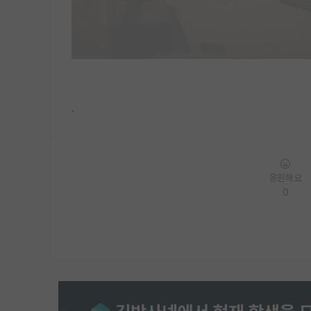
.
응원해요
0