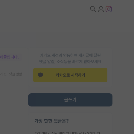
카카오 계정과 연동하여 게시글에 달린
박제글입니다.
댓글 알람, 소식등을 빠르게 받아보세요
기
댓글 알람
카카오로 시작하기
글쓰기
가장 핫한 댓글은?
가지마라. 신생랩이고 내가 석사 3학기차인데 최고참인데 나도 아무것도 모르는데 교수가 후배들 왜 논문 교육 안시키냐. 논문 왜 안 써오냐 닦달한다