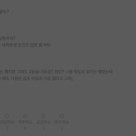
아.?
이상한거야?
 대학원생 있으면 답변 좀 부탁.
는 했지만 그래도 2등급~3등급? 정도? 나올 정도로 읽기는 했었는데
 때도 가끔은 십초 이십초 이상 걸리고 그래;;
공감해요
추천해요
궁금해요
별로에요
2
0
1
3