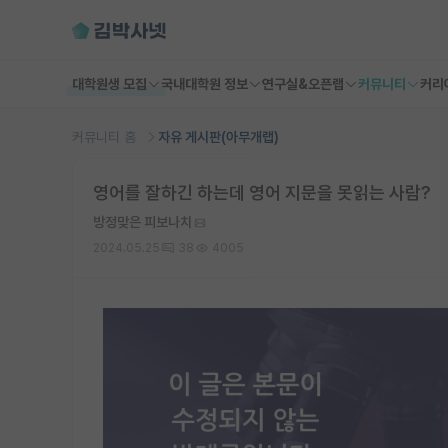
대학원생 모집
국내대학원 정보
연구실&오픈랩
커뮤니티
커리
커뮤니티 홈
자유 게시판(아무개랩)
영어를 잘하긴 하는데 영어 지문을 못읽는 사람?
방정맞은 피보나치
2024.05.25
38
4005