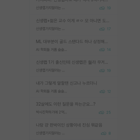
신생랩가지말라는 이유가 있었구나
19
신생랩+젊은 교수 이게 ㄹㅇ 모 아니면 도인듯.
신생랩가지말라는 이유가 있었구나
17
ML 대부분이 골드 스탠다드 하나 상정해놓고 (벤치마크 데이터셋이 여러 개면 여러 개 상정) 그거 얼마나 잘 맞추나 싸움임 가끔 번뜩이는 설계 철학을 보여주는 논문들도 있지만 대부분 그거 성적 얼마나 더 올리느라에 혈안이 되어 있는 측면이 잇음
AI 학회들 거품 슬슬 지적이 나오네요
14
신생랩 1기 출신인데 신생랩은 줠라 무거운 바벨 같은거임. 들면 대박인데 못들면 깔려 죽음. 아무도 알려주지 않는 환경에서 자생해야하지만, 일단 살아남았다면 그 어떤 사람보다 악착같고 생존력 높은 사람으로 거듭날 수 있음
신생랩가지말라는 이유가 있었구나
19
내가 그렇게 말할땐 신고나 누르더니
AI 학회들 거품 슬슬 지적이 나오네요
12
32살에도 이런 질문을 하는군요...?
박사진학하기에 2억은 괜찮은 (?) 정도의 경제력인가요
25
나랑 걍 판박이인 상황이네 진심 뭐같음
신생랩가지말라는 이유가 있었구나
8