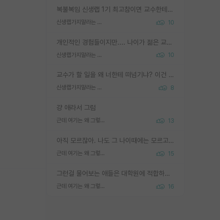
복불복임 신생랩 1기 최고참이면 교수한테 직접 지도받는 시간이 매우 많음 제대로 된 교수라면 말이지 그게 아니라면 그냥 넌 해방 불가능한 노예 1호에 감점쓰레기통이 되는거고
신생랩가지말라는 이유가 있었구나
10
개인적인 경험들이지만.... 나이가 젊은 교수일수록 꼰대라는 가면을 쓴 채로 무례함을 행동하는 경우가 거의 90% 정도였음. 나이가 어린데 다른 또래들과 달리 명예, 권력, 재력까지 얻었으니 세상 다 가진 기분이겠지. 오히러 나이 든 교수들이 행동과 말을 더 조심하시더라.
신생랩가지말라는 이유가 있었구나
10
교수가 할 일을 왜 너한테 떠넘기냐? 이건 교수가 제대로 잘 알지 못하는 경우일텐데...
신생랩가지말라는 이유가 있었구나
8
걍 애라서 그럼
근데 여기는 왜 그렇게 SPK를 물어보는거임?
13
아직 모르잖아. 나도 그 나이때에는 모르고 평가 받고 안심하고 싶었어.
근데 여기는 왜 그렇게 SPK를 물어보는거임?
15
그런걸 물어보는 애들은 대학원에 적합하지 않다
근데 여기는 왜 그렇게 SPK를 물어보는거임?
16