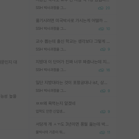
SSH 박사과정을 그만두고 지방대 박사로 옮기면 교수의 꿈은 끝일까요?
20
옮기시려면 미국박사로 가시는게 어떨까 싶네요. 교수가 꿈이면 미국박사 하고 미국교수 까지 같이 노리시는게 기회가 많지 않을까요?
SSH 박사과정을 그만두고 지방대 박사로 옮기면 교수의 꿈은 끝일까요?
10
교수 뽑는데 출신 학교는 생각보다 그렇게 안 봄. 앞으로는 더 안 보게 될거임. 박사는 어디서 진행해도 됨. 단, 제대로 쌓고 좋은 실적 만들 수 있다면. 그런데 지방대는 그럴 가능성이 지극히 낮음. 나만 열심히 잘 하면 된다? 인간은 주변 환경에 지배되는 나약한 존재임. 주변의 지방대 대학원생과 섞이고 지방 특유의 여유로움 또는 나쁘게 얘기해서 나태함에 젖어 살다보면 교수의 꿈 자체를 잊어버리게 될 가능성도 있음. 주변 환경이 70~80%임.
SSH 박사과정을 그만두고 지방대 박사로 옮기면 교수의 꿈은 끝일까요?
9
지방대 이 단어가 진짜 너무 짜증나는데 지방대면 다 그냥 쓰레기인가요? 무슨 말 같지도 않은 댓글들이 있는건지??? 지방에도 충분히 좋은 대학 많고 충분히 잘하는 교수님들 많습니다 포항공대 4개 IST 대표 지거국들 여기 모두 다 지방에 있고 여기 출신들 중에 교수하는 분들 적지 않습니다 지거국 출신이 무슨 교수를 하냐?라고 생각할 사람들 많은데 상위 대표 지거국에 아웃라이어들 많습니다 결국 개인의 연구역량과 실적이 중요합니다 이 역량을 펼치는데 있어서 지도교수와의 합도 중요합니다. 그리고 경력이 필요하면 해외포닥까지 다녀오세요
때문인지 대
SSH 박사과정을 그만두고 지방대 박사로 옮기면 교수의 꿈은 끝일까요?
16
일단 지방대라는 것이 포항공대나 ist, 상위 지거국은 아니라고 생각하겠습니다. 그런곳은 서성한에 비해 소위 대학 네임밸류가 크게 뒤떨어지지는 않으니까요. 대학 이름이 중요하냐? 당연합니다. 대학 이름이 좋아서 좋은 아웃풋이 나오는 것이냐, 좋은 대학은 좋은 사람과 좋은 기회가 몰려있으니 아웃풋도 자연스럽게 좋아지는 것이냐? 대답하기 어려운 문제입니다. 아직 한국 사회에서 학벌을 보는 것도, 특히 이공계를 중심으로 학벌보다는 실적 위주라는 분위기가 형성되는 것도 사실입니다. 지방대 출신으로 전임교수가 될수 있느냐? 가능 불가능을 따지면 당연히 가능입니다. 지방대 박사 출신으로 전임교원이 된 경우가 실제로 있으니까요. 현실적인 가능성이 있느냐? 지금 이정도 대학의 교수가 되고싶다고 생각되는 대학 들어가서 컴공과 교수 목록 켜고 박사 어디서 받았는지 쭉 한번 보세요. 냉정하게 지방대 출신인 분들이 많지는 않으실겁니다.
SSH 박사과정을 그만두고 지방대 박사로 옮기면 교수의 꿈은 끝일까요?
9
가능성 높을
ㅉㅉ왜 욕먹는지 알겠네
입학도 안한 신입생이 원래 관심을 받나요
9
서당개 개 ㅅㄲ도 3년이면 풍월 읊는데 박사 5년 이상 대리고 있으면서 물된건 교수 탓 맞는ㄱ게 거기가 서당이 아니란 소리임
물박사의 기준이 뭐임?
11