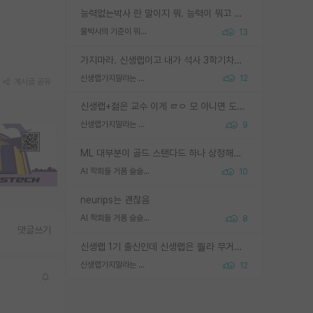
능력없는박사 란 말이지 뭐. 능력이 뭐고 능력이 있다는게 뭔지는 사람마다 기준이 다르니까 얘기해봐야 서로 자기 기준만 얘기해서 논쟁이 끝이 안나고. 주위에서 능력있고 야심있는 신입생이 교수가 유의미한 피드백을 아예 안주면서 제대로된 과제에 참여해볼 기회도 제공하지 않고 잡일 뺑뺑이만 돌려서 맨날 단순작업만 하면서 밤새다가 눈빛이 점점 죽어가는걸 본 사람은 물박사는 교수탓이라고 하고, 교수는 이것저것 알려도 주고 기회도 주고 사수 동기 붙여주면서 어떻게든 끌고가려고 하는데 본인이 매일 뺀질거리면서 출근 하는둥마는둥 하다가 기껏 와서도 폰이나 쳐다보다가 실험 망치고 저녁약속있어서 먼저 가볼게요~ 하는걸 본 사람은 물박사는 본인탓이라고 함.
물박사의 기준이 뭐임?
13
가지마라. 신생랩이고 내가 석사 3학기차인데 최고참인데 나도 아무것도 모르는데 교수가 후배들 왜 논문 교육 안시키냐. 논문 왜 안 써오냐 닦달한다
신생랩가지말라는 이유가 있었구나
12
게시글 공유
신생랩+젊은 교수 이게 ㄹㅇ 모 아니면 도인듯.
신생랩가지말라는 이유가 있었구나
9
ML 대부분이 골드 스탠다드 하나 상정해놓고 (벤치마크 데이터셋이 여러 개면 여러 개 상정) 그거 얼마나 잘 맞추나 싸움임 가끔 번뜩이는 설계 철학을 보여주는 논문들도 있지만 대부분 그거 성적 얼마나 더 올리느라에 혈안이 되어 있는 측면이 잇음
AI 학회들 거품 슬슬 지적이 나오네요
10
neurips는 괜찮음
AI 학회들 거품 슬슬 지적이 나오네요
8
댓글쓰기
신생랩 1기 출신인데 신생랩은 줠라 무거운 바벨 같은거임. 들면 대박인데 못들면 깔려 죽음. 아무도 알려주지 않는 환경에서 자생해야하지만, 일단 살아남았다면 그 어떤 사람보다 악착같고 생존력 높은 사람으로 거듭날 수 있음
신생랩가지말라는 이유가 있었구나
12