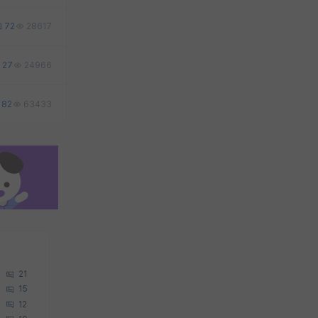
72
28617
27
24966
82
63433
21
15
12