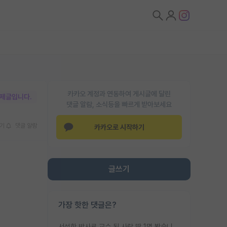
카카오 계정과 연동하여 게시글에 달린
박제글입니다.
댓글 알람, 소식등을 빠르게 받아보세요
기
댓글 알람
카카오로 시작하기
글쓰기
가장 핫한 댓글은?
서성한 박사로 교수 된 사람 딱 1명 봤습니다. 근데 지방대 박사로 교수된 거는 기적이 일어나야되요. 서성한 학부부터여도 빡센게 교수임용일텐데 지방대박사로 무슨 교수가 되나요...... 중소기업/중견기업 팀장급/연구소장급이나 될거 같네요.