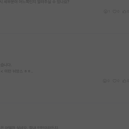
시 세부분야 어느쪽인지 알려주실 수 있나요?
1
0
었습니다.
 이런 뉘앙스 ㅎㅎ..
0
0
것은 어떨까 싶네요. 학내 인턴이라든지.