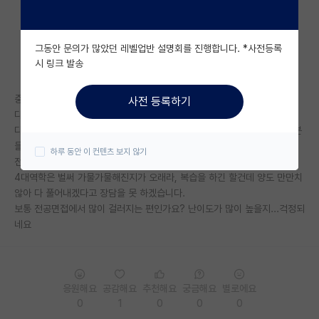
자유 게시판(아무개랩)
그동안 문의가 많았던 레벨업반 설명회를 진행합니다. *사전등록
미국 유학 게시판
시 링크 발송
미국 대학원 합격 후기 게시판
중경외시라인 물리학과이고 지원할 때 학점은 4.12/4.5정도 될 것 같습니
사전 등록하기
대학원생 모집 게시판
다.
다른 스펙은 거의 없지만 학점이 괜찮아 일단 서류는 붙을거 같다고 많은 분
대학원 합격 후기 게시판
들이 말씀해주셔서 한숨 돌렸는데,
하루 동안 이 컨텐츠 보지 않기
전공면접 난이도가 어느정도일지 잘 모르겠습니다.
연구실(PI) 홍보 게시판
4대역학은 벌써 가물가물해진지가 오래라, 복습을 하긴 할건데 양도 만만치
않아 다 풀어내겠다고 장담을 못 하겠습니다.
석박사 채용 정보 게시판
보통 전공면접에서 많이 걸러지는 편인가요? 난이도가 많이 높을지...걱정되
네요
임용 정보 게시판
학부 인턴 게시판
취업 게시판
응원해요
공감해요
추천해요
궁금해요
별로에요
0
1
0
0
0
임용 후기 게시판