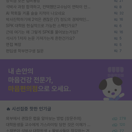
장학금 모은 랩비통장
21
석박사 과정 합격하고, 컨택했던교수님이 연락이 안됩니다...
8
AI 학회들 거품 슬슬 지적이 나오네요
32
박사진학하기에 2억은 괜찮은 (?) 정도의 경제력인가요
16
SPK 대학원 현실적으로 가능한 스펙인가요?
6
근데 여기는 왜 그렇게 SPK를 물어보는거임?
16
석사가 1저자 논문 가져가는게 흔한건가요?
5
면접 복장
5
편입생 학부연구생 질문
7
🔥 시선집중 핫한 인기글
외부에서 괜찮은 랩을 알아보는 방법 (장문주의)
278
대학원생들 교수에게 가스라이팅 당한 것은 이해가 갑니다. 안타깝네요.
120
소재분야 석박사 대학원생 + 물박사들이 착각하는 거
77