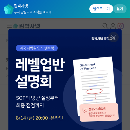
김박사넷
앱으로 보기
닫기
푸시 알림으로 소식을 빠르게
커뮤니티 홈
자유 게시판(아무개랩)
대학원생 모집
카이스트 대학원 면접이 많이 어렵나요?
국내대학원 정보
Frédéric Joliot-Curie
*
연구실&오픈랩
2020.03.30
4
10003
커뮤니티
커뮤니티 홈
전체글보기
베스트 게시판
IF 명예의전당