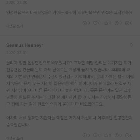
2020.03.30
재팬라운지 🌸
인성면접으로 바뀌지않음? 카이는 솔직히 서류만붙으면 면접은 그닥안중요
0
0
0
0
0
대댓글 쓰기
Seamus Heaney
*
2020.03.31
물리과 정말 인성면접으로 바뀌었나요? 그러면 해당 안되는 얘기지만 제가
전공면접 봤을때 문제 자체 난이도는 그렇게 높지 않았습니다. 4대역학 교
재의 기본적인 연습문제 수준이었던걸로 기억하네요. 문제 자체는 별로 어렵
지 않은데 문제 푸는 시간이 짧은만큼 핵심 아이디어가 안떠올라 딴길로 새
면 시간낭비하다 다른 문제까지 다 놓쳐버립니다. 못푼 문제여도 일단 교수
님들이 힌트를 주시는데 그걸 잘 캐치하면 됩니다. 저는 긴장해서 못알아듣
고 집에 가는 길에 힌트의 의미와 풀이가 다 떠오르더군요.
어차피 서류 통과한 지원자들 학점은 거기서 거길테니 이후부턴 전공면접이
중요할겁니다.
0
0
0
0
0
대댓글 쓰기