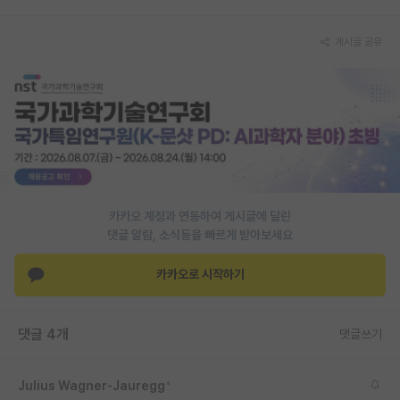
PI 전용 게시판
게시글 공유
인문사회 계열 게시판
특수/전문대학원 게시판
반도체/AI 게시판
장학금/장학생 게시판
학술 정보 게시판
카카오 계정과 연동하여 게시글에 달린
댓글 알람, 소식등을 빠르게 받아보세요
홍보 게시판
카카오로 시작하기
커리어
유학교육
댓글 4개
댓글쓰기
이벤트
반도체 아카데미
Julius Wagner-Jauregg
*