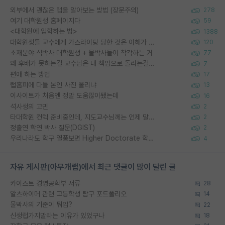
외부에서 괜찮은 랩을 알아보는 방법 (장문주의)
278
여기 대학원생 홈페이지다
59
<대학원에 입학하는 법>
1388
대학원생들 교수에게 가스라이팅 당한 것은 이해가 갑니다. 안타깝네요.
120
소재분야 석박사 대학원생 + 물박사들이 착각하는 거
77
왜 후배가 못하는걸 교수님은 내 책임으로 돌리는걸까요?
7
편애 하는 방법
17
랩홈피에 다들 본인 사진 올리냐
13
이사이트가 처음엔 정말 도움많이됐는데
16
석사생의 고민
2
타대학원 컨텍 준비중인데, 지도교수님께는 언제 말씀드려야 할까요?
2
정출연 학연 박사 질문(DGIST)
2
우리나라도 학구 열풍보면 Higher Doctorate 학위가 필요하다고 봅니다.
4
자유 게시판(아무개랩)에서 최근 댓글이 많이 달린 글
카이스트 경영공학부 서류
28
알츠하이머 관련 고등학생 탐구 포트폴리오
14
물박사의 기준이 뭐임?
22
신생랩가지말라는 이유가 있었구나
18