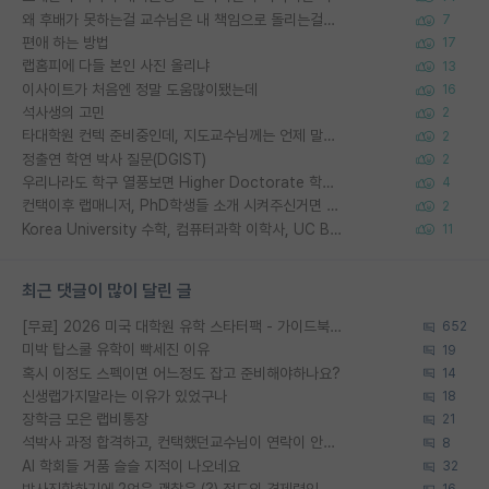
왜 후배가 못하는걸 교수님은 내 책임으로 돌리는걸까요?
7
편애 하는 방법
17
랩홈피에 다들 본인 사진 올리냐
13
이사이트가 처음엔 정말 도움많이됐는데
16
석사생의 고민
2
타대학원 컨텍 준비중인데, 지도교수님께는 언제 말씀드려야 할까요?
2
정출연 학연 박사 질문(DGIST)
2
우리나라도 학구 열풍보면 Higher Doctorate 학위가 필요하다고 봅니다.
4
컨택이후 랩매니저, PhD학생들 소개 시켜주신거면 거의 컨펌에 가깝나요?
2
Korea University 수학, 컴퓨터과학 이학사, UC Berkeley 산업공학 대학원 공학박사가 되는 것은 쉽지 않겠죠?
11
최근 댓글이 많이 달린 글
[무료] 2026 미국 대학원 유학 스타터팩 - 가이드북 & 합격자 컨택메일 템플릿
652
미박 탑스쿨 유학이 빡세진 이유
19
혹시 이정도 스펙이면 어느정도 잡고 준비해야하나요?
14
신생랩가지말라는 이유가 있었구나
18
장학금 모은 랩비통장
21
석박사 과정 합격하고, 컨택했던교수님이 연락이 안됩니다...
8
AI 학회들 거품 슬슬 지적이 나오네요
32