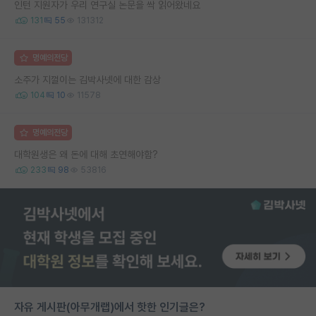
인턴 지원자가 우리 연구실 논문을 싹 읽어왔네요
131
55
131312
명예의전당
소주가 지껄이는 김박사넷에 대한 감상
104
10
11578
명예의전당
대학원생은 왜 돈에 대해 초연해야함?
233
98
53816
자유 게시판(아무개랩)에서 핫한 인기글은?