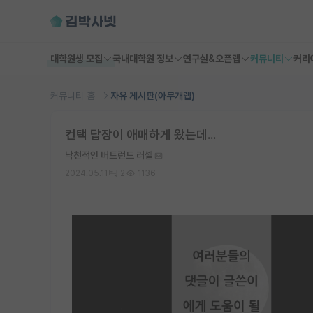
대학원생 모집
국내대학원 정보
연구실&오픈랩
커뮤니티
커리
커뮤니티 홈
자유 게시판(아무개랩)
컨택 답장이 애매하게 왔는데...
낙천적인 버트런드 러셀
2024.05.11
2
1136