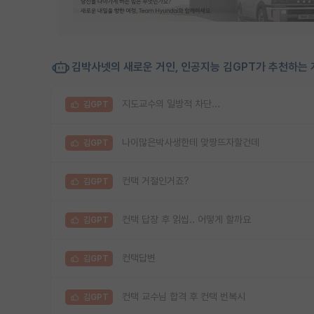
김박사넷의 새로운 거인, 인공지능 김GPT가 추천하는 
지도교수의 일방적 차단...
김GPT
나이많은박사생한테 맞짱뜨자할건데
김GPT
컨택 거절인거죠?
김GPT
컨택 답장 후 읽씹.. 어떻게 할까요
김GPT
컨택답변
김GPT
컨택 교수님 합격 후 컨택 번복시
김GPT