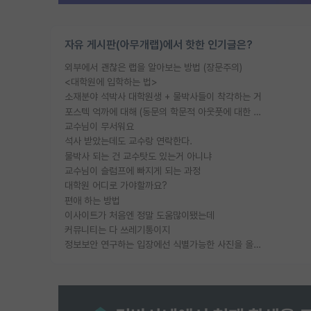
자유 게시판(아무개랩)에서 핫한 인기글은?
외부에서 괜찮은 랩을 알아보는 방법 (장문주의)
<대학원에 입학하는 법>
소재분야 석박사 대학원생 + 물박사들이 착각하는 거
포스텍 억까에 대해 (동문의 학문적 아웃풋에 대한 반박)
교수님이 무서워요
석사 받았는데도 교수랑 연락한다.
물박사 되는 건 교수탓도 있는거 아니냐
교수님이 슬럼프에 빠지게 되는 과정
대학원 어디로 가야할까요?
편애 하는 방법
이사이트가 처음엔 정말 도움많이됐는데
커뮤니티는 다 쓰레기통이지
정보보안 연구하는 입장에선 식별가능한 사진을 올리는건 비추이긴함