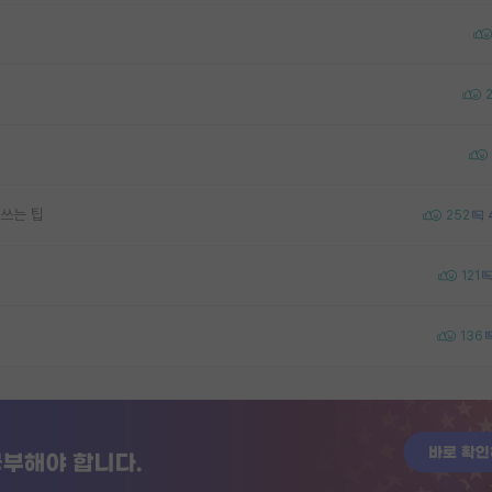
쓰는 팁
252
121
136