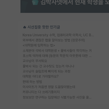
🔥 시선집중 핫한 인기글
Korea University 수학, 컴퓨터과학 이학사, UC Berkeley 산업공학 대학원 공학박사가 되는 것은 쉽지 않겠죠?
외부에서 괜찮은 랩을 알아보는 방법 (장문주의)
<대학원에 입학하는 법>
소재분야 석박사 대학원생 + 물박사들이 착각하는 거
포스텍 억까에 대해 (동문의 학문적 아웃풋에 대한 반박)
교수님이 무서워요
물박사 되는 건 교수탓도 있는거 아니냐
교수님이 슬럼프에 빠지게 되는 과정
대학원 어디로 가야할까요?
편애 하는 방법
이사이트가 처음엔 정말 도움많이됐는데
커뮤니티는 다 쓰레기통이지
정보보안 연구하는 입장에선 식별가능한 사진을 올리는건 비추이긴함