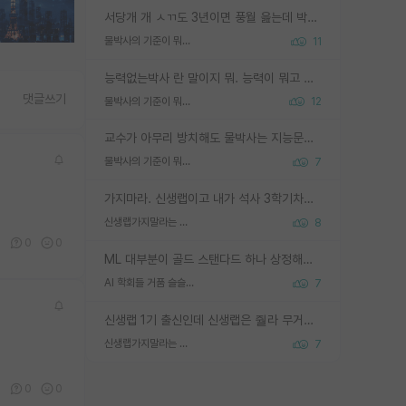
서당개 개 ㅅㄲ도 3년이면 풍월 읊는데 박사 5년 이상 대리고 있으면서 물된건 교수 탓 맞는ㄱ게 거기가 서당이 아니란 소리임
물박사의 기준이 뭐임?
11
능력없는박사 란 말이지 뭐. 능력이 뭐고 능력이 있다는게 뭔지는 사람마다 기준이 다르니까 얘기해봐야 서로 자기 기준만 얘기해서 논쟁이 끝이 안나고. 주위에서 능력있고 야심있는 신입생이 교수가 유의미한 피드백을 아예 안주면서 제대로된 과제에 참여해볼 기회도 제공하지 않고 잡일 뺑뺑이만 돌려서 맨날 단순작업만 하면서 밤새다가 눈빛이 점점 죽어가는걸 본 사람은 물박사는 교수탓이라고 하고, 교수는 이것저것 알려도 주고 기회도 주고 사수 동기 붙여주면서 어떻게든 끌고가려고 하는데 본인이 매일 뺀질거리면서 출근 하는둥마는둥 하다가 기껏 와서도 폰이나 쳐다보다가 실험 망치고 저녁약속있어서 먼저 가볼게요~ 하는걸 본 사람은 물박사는 본인탓이라고 함.
댓글쓰기
물박사의 기준이 뭐임?
12
교수가 아무리 방치해도 물박사는 지능문제고 본인 의지 문제임. 만물 교수탓 하는 애들이 이상한거임.
물박사의 기준이 뭐임?
7
가지마라. 신생랩이고 내가 석사 3학기차인데 최고참인데 나도 아무것도 모르는데 교수가 후배들 왜 논문 교육 안시키냐. 논문 왜 안 써오냐 닦달한다
신생랩가지말라는 이유가 있었구나
8
0
0
0
ML 대부분이 골드 스탠다드 하나 상정해놓고 (벤치마크 데이터셋이 여러 개면 여러 개 상정) 그거 얼마나 잘 맞추나 싸움임 가끔 번뜩이는 설계 철학을 보여주는 논문들도 있지만 대부분 그거 성적 얼마나 더 올리느라에 혈안이 되어 있는 측면이 잇음
AI 학회들 거품 슬슬 지적이 나오네요
7
신생랩 1기 출신인데 신생랩은 줠라 무거운 바벨 같은거임. 들면 대박인데 못들면 깔려 죽음. 아무도 알려주지 않는 환경에서 자생해야하지만, 일단 살아남았다면 그 어떤 사람보다 악착같고 생존력 높은 사람으로 거듭날 수 있음
신생랩가지말라는 이유가 있었구나
7
0
0
0