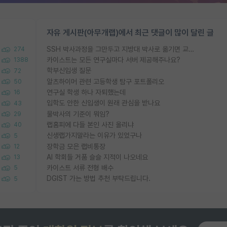
자유 게시판(아무개랩)에서 최근 댓글이 많이 달린 글
SSH 박사과정을 그만두고 지방대 박사로 옮기면 교수의 꿈은 끝일까요?
274
카이스트는 모든 연구실마다 서버 제공해주나요?
1388
학부신입생 질문
72
알츠하이머 관련 고등학생 탐구 포트폴리오
50
연구실 학생 하나 자퇴했는데
16
입학도 안한 신입생이 원래 관심을 받나요
43
물박사의 기준이 뭐임?
29
랩홈피에 다들 본인 사진 올리냐
40
신생랩가지말라는 이유가 있었구나
5
장학금 모은 랩비통장
12
AI 학회들 거품 슬슬 지적이 나오네요
13
카이스트 서류 전형 배수
5
DGIST 가는 방법 추천 부탁드립니다.
5