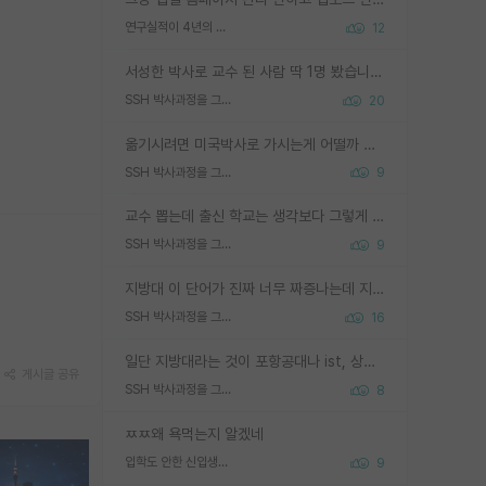
연구실적이 4년의 공백이 있는거 어떻게 생각하냐
12
서성한 박사로 교수 된 사람 딱 1명 봤습니다. 근데 지방대 박사로 교수된 거는 기적이 일어나야되요. 서성한 학부부터여도 빡센게 교수임용일텐데 지방대박사로 무슨 교수가 되나요...... 중소기업/중견기업 팀장급/연구소장급이나 될거 같네요.
SSH 박사과정을 그만두고 지방대 박사로 옮기면 교수의 꿈은 끝일까요?
20
옮기시려면 미국박사로 가시는게 어떨까 싶네요. 교수가 꿈이면 미국박사 하고 미국교수 까지 같이 노리시는게 기회가 많지 않을까요?
SSH 박사과정을 그만두고 지방대 박사로 옮기면 교수의 꿈은 끝일까요?
9
교수 뽑는데 출신 학교는 생각보다 그렇게 안 봄. 앞으로는 더 안 보게 될거임. 박사는 어디서 진행해도 됨. 단, 제대로 쌓고 좋은 실적 만들 수 있다면. 그런데 지방대는 그럴 가능성이 지극히 낮음. 나만 열심히 잘 하면 된다? 인간은 주변 환경에 지배되는 나약한 존재임. 주변의 지방대 대학원생과 섞이고 지방 특유의 여유로움 또는 나쁘게 얘기해서 나태함에 젖어 살다보면 교수의 꿈 자체를 잊어버리게 될 가능성도 있음. 주변 환경이 70~80%임.
SSH 박사과정을 그만두고 지방대 박사로 옮기면 교수의 꿈은 끝일까요?
9
지방대 이 단어가 진짜 너무 짜증나는데 지방대면 다 그냥 쓰레기인가요? 무슨 말 같지도 않은 댓글들이 있는건지??? 지방에도 충분히 좋은 대학 많고 충분히 잘하는 교수님들 많습니다 포항공대 4개 IST 대표 지거국들 여기 모두 다 지방에 있고 여기 출신들 중에 교수하는 분들 적지 않습니다 지거국 출신이 무슨 교수를 하냐?라고 생각할 사람들 많은데 상위 대표 지거국에 아웃라이어들 많습니다 결국 개인의 연구역량과 실적이 중요합니다 이 역량을 펼치는데 있어서 지도교수와의 합도 중요합니다. 그리고 경력이 필요하면 해외포닥까지 다녀오세요
SSH 박사과정을 그만두고 지방대 박사로 옮기면 교수의 꿈은 끝일까요?
16
일단 지방대라는 것이 포항공대나 ist, 상위 지거국은 아니라고 생각하겠습니다. 그런곳은 서성한에 비해 소위 대학 네임밸류가 크게 뒤떨어지지는 않으니까요. 대학 이름이 중요하냐? 당연합니다. 대학 이름이 좋아서 좋은 아웃풋이 나오는 것이냐, 좋은 대학은 좋은 사람과 좋은 기회가 몰려있으니 아웃풋도 자연스럽게 좋아지는 것이냐? 대답하기 어려운 문제입니다. 아직 한국 사회에서 학벌을 보는 것도, 특히 이공계를 중심으로 학벌보다는 실적 위주라는 분위기가 형성되는 것도 사실입니다. 지방대 출신으로 전임교수가 될수 있느냐? 가능 불가능을 따지면 당연히 가능입니다. 지방대 박사 출신으로 전임교원이 된 경우가 실제로 있으니까요. 현실적인 가능성이 있느냐? 지금 이정도 대학의 교수가 되고싶다고 생각되는 대학 들어가서 컴공과 교수 목록 켜고 박사 어디서 받았는지 쭉 한번 보세요. 냉정하게 지방대 출신인 분들이 많지는 않으실겁니다.
게시글 공유
SSH 박사과정을 그만두고 지방대 박사로 옮기면 교수의 꿈은 끝일까요?
8
ㅉㅉ왜 욕먹는지 알겠네
입학도 안한 신입생이 원래 관심을 받나요
9