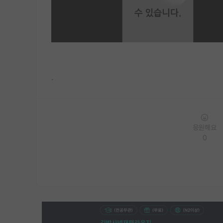
.
응원해요
0