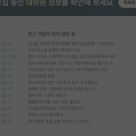
최근 댓글이 많이 달린 글
[무료] 2026 미국 대학원 유학 스타터팩 - 가이드북 & 합격자 컨택메일 템플릿
10
미박 탑스쿨 유학이 빡세진 이유
274
혹시 이정도 스펙이면 어느정도 잡고 준비해야하나요?
1388
SSH 박사과정을 그만두고 지방대 박사로 옮기면 교수의 꿈은 끝일까요?
72
카이스트는 모든 연구실마다 서버 제공해주나요?
50
학부신입생 질문
16
알츠하이머 관련 고등학생 탐구 포트폴리오
29
입학도 안한 신입생이 원래 관심을 받나요
40
물박사의 기준이 뭐임?
5
랩홈피에 다들 본인 사진 올리냐
12
신생랩가지말라는 이유가 있었구나
13
장학금 모은 랩비통장
5
AI 학회들 거품 슬슬 지적이 나오네요
5