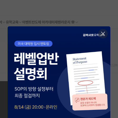
어
유학교육
이벤트
반도체 아카데미
재팬라운지 🌸
스크랩
신고하