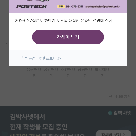
자유 게시판(아무개랩)
2026-27학년도 하반기 포스텍 대학원 온라인 설명회 실시
미국 유학 게시판
미국 대학원 합격 후기 게시판
자세히 보기
.
대학원생 모집 게시판
하루 동안 이 컨텐츠 보지 않기
대학원 합격 후기 게시판
응원해요
공감해요
추천해요
궁금해요
별로에요
연구실(PI) 홍보 게시판
8
3
0
0
2
석박사 채용 정보 게시판
임용 정보 게시판
게시글 공유
학부 인턴 게시판
취업 게시판
임용 후기 게시판