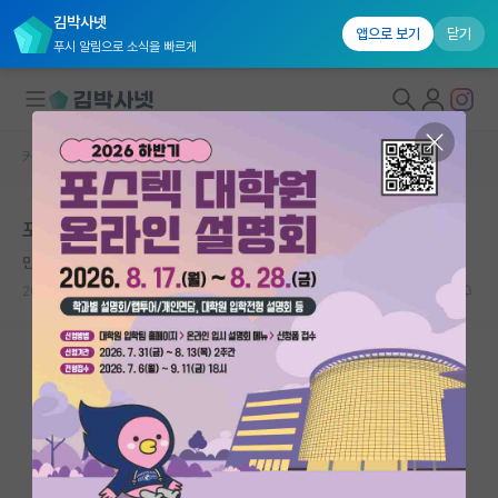
김박사넷
앱으로 보기
닫기
푸시 알림으로 소식을 빠르게
커뮤니티 홈
자유 게시판(아무개랩)
대학원생 모집
포닥박사님이랑 안맞아서 자퇴 말씀드렸는데
국내대학원 정보
만만한 장 폴 사르트르
연구실&오픈랩
2024.05.07
7
4357
커뮤니티
커뮤니티 홈
전체글보기
베스트 게시판
IF 명예의전당