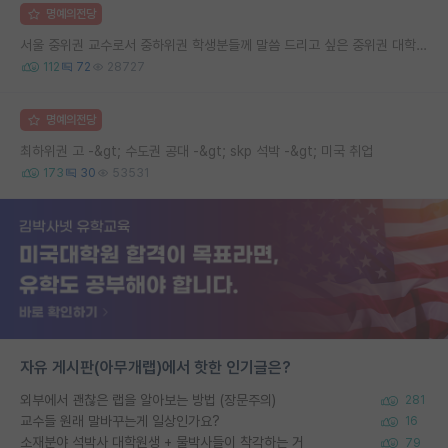
명예의전당
서울 중위권 교수로서 중하위권 학생분들께 말씀 드리고 싶은 중위권 대학 연구실의 강점
112
72
28727
명예의전당
최하위권 고 -&gt; 수도권 공대 -&gt; skp 석박 -&gt; 미국 취업
173
30
53531
자유 게시판(아무개랩)에서 핫한 인기글은?
외부에서 괜찮은 랩을 알아보는 방법 (장문주의)
281
교수들 원래 말바꾸는게 일상인가요?
16
소재분야 석박사 대학원생 + 물박사들이 착각하는 거
79