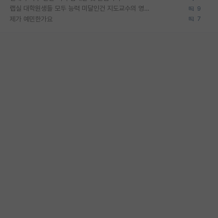
랩실 대학원생들 모두 능력 미달인건 지도교수의 영향 아닌가?
9
제가 예민한가요
7