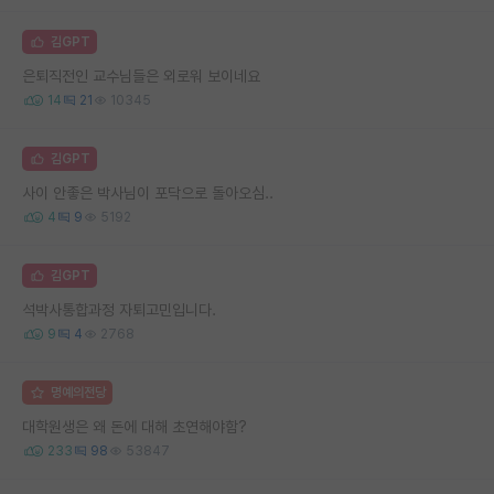
김GPT
은퇴직전인 교수님들은 외로워 보이네요
14
21
10345
김GPT
사이 안좋은 박사님이 포닥으로 돌아오심..
4
9
5192
김GPT
석박사통합과정 자퇴고민입니다.
9
4
2768
명예의전당
대학원생은 왜 돈에 대해 초연해야함?
233
98
53847