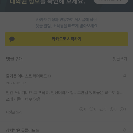
PI 전용 게시판
카카오 계정과 연동하여 게시글에 달린
인문사회 계열 게시판
댓글 알람, 소식등을 빠르게 받아보세요
특수/전문대학원 게시판
카카오로 시작하기
반도체/AI 게시판
장학금/장학생 게시판
댓글 7개
댓글쓰기
학술 정보 게시판
즐거운 어니스트 러더퍼드
홍보 게시판
2024.05.07
커리어
인간 쓰레기네요 그 포닥요. 인성머리가 참.. 그딴걸 앉혀놓은 교수도 참...
쓰레기들이 너무 많음
유학교육
0
0
3
0
1
대댓글 쓰기
이벤트
반도체 아카데미
상처받은 유클리드