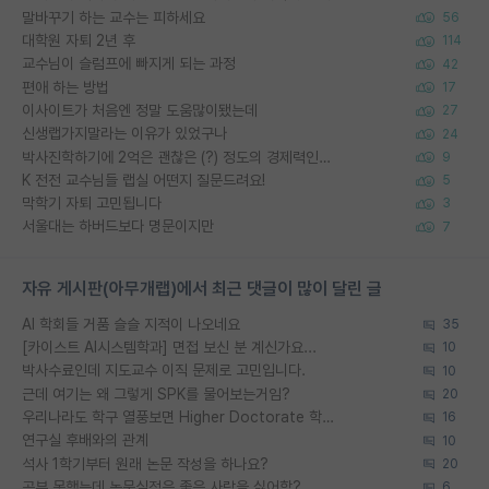
말바꾸기 하는 교수는 피하세요
56
대학원 자퇴 2년 후
114
교수님이 슬럼프에 빠지게 되는 과정
42
편애 하는 방법
17
이사이트가 처음엔 정말 도움많이됐는데
27
신생랩가지말라는 이유가 있었구나
24
박사진학하기에 2억은 괜찮은 (?) 정도의 경제력인가요
9
K 전전 교수님들 랩실 어떤지 질문드려요!
5
막학기 자퇴 고민됩니다
3
서울대는 하버드보다 명문이지만
7
자유 게시판(아무개랩)에서 최근 댓글이 많이 달린 글
AI 학회들 거품 슬슬 지적이 나오네요
35
[카이스트 AI시스템학과] 면접 보신 분 계신가요...
10
박사수료인데 지도교수 이직 문제로 고민입니다.
10
근데 여기는 왜 그렇게 SPK를 물어보는거임?
20
우리나라도 학구 열풍보면 Higher Doctorate 학위가 필요하다고 봅니다.
16
연구실 후배와의 관계
10
석사 1학기부터 원래 논문 작성을 하나요?
20
공부 못했는데 논문실적은 좋은 사람을 싫어함?
6