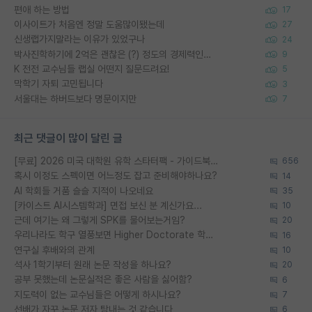
편애 하는 방법
17
이사이트가 처음엔 정말 도움많이됐는데
27
신생랩가지말라는 이유가 있었구나
24
박사진학하기에 2억은 괜찮은 (?) 정도의 경제력인가요
9
K 전전 교수님들 랩실 어떤지 질문드려요!
5
막학기 자퇴 고민됩니다
3
서울대는 하버드보다 명문이지만
7
최근 댓글이 많이 달린 글
[무료] 2026 미국 대학원 유학 스타터팩 - 가이드북 & 합격자 컨택메일 템플릿
656
혹시 이정도 스펙이면 어느정도 잡고 준비해야하나요?
14
AI 학회들 거품 슬슬 지적이 나오네요
35
[카이스트 AI시스템학과] 면접 보신 분 계신가요...
10
근데 여기는 왜 그렇게 SPK를 물어보는거임?
20
우리나라도 학구 열풍보면 Higher Doctorate 학위가 필요하다고 봅니다.
16
연구실 후배와의 관계
10
석사 1학기부터 원래 논문 작성을 하나요?
20
공부 못했는데 논문실적은 좋은 사람을 싫어함?
6
지도력이 없는 교수님들은 어떻게 하시나요?
7
선배가 자꾸 논문 저자 탐내는 것 같습니다
6