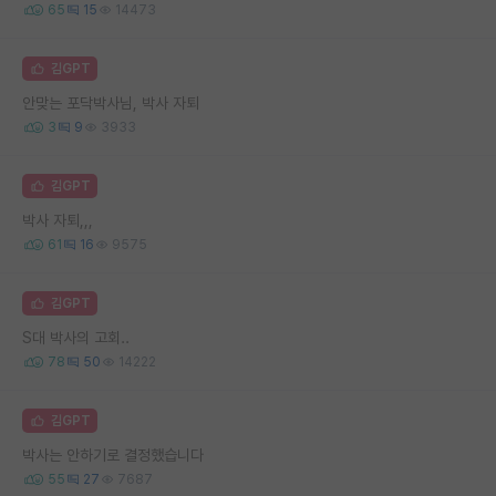
65
15
14473
김GPT
안맞는 포닥박사님, 박사 자퇴
3
9
3933
김GPT
박사 자퇴,,,
61
16
9575
김GPT
S대 박사의 고회..
78
50
14222
김GPT
박사는 안하기로 결정했습니다
55
27
7687