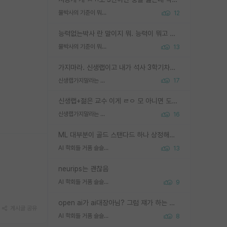
물박사의 기준이 뭐임?
12
능력없는박사 란 말이지 뭐. 능력이 뭐고 능력이 있다는게 뭔지는 사람마다 기준이 다르니까 얘기해봐야 서로 자기 기준만 얘기해서 논쟁이 끝이 안나고. 주위에서 능력있고 야심있는 신입생이 교수가 유의미한 피드백을 아예 안주면서 제대로된 과제에 참여해볼 기회도 제공하지 않고 잡일 뺑뺑이만 돌려서 맨날 단순작업만 하면서 밤새다가 눈빛이 점점 죽어가는걸 본 사람은 물박사는 교수탓이라고 하고, 교수는 이것저것 알려도 주고 기회도 주고 사수 동기 붙여주면서 어떻게든 끌고가려고 하는데 본인이 매일 뺀질거리면서 출근 하는둥마는둥 하다가 기껏 와서도 폰이나 쳐다보다가 실험 망치고 저녁약속있어서 먼저 가볼게요~ 하는걸 본 사람은 물박사는 본인탓이라고 함.
물박사의 기준이 뭐임?
13
가지마라. 신생랩이고 내가 석사 3학기차인데 최고참인데 나도 아무것도 모르는데 교수가 후배들 왜 논문 교육 안시키냐. 논문 왜 안 써오냐 닦달한다
신생랩가지말라는 이유가 있었구나
17
신생랩+젊은 교수 이게 ㄹㅇ 모 아니면 도인듯.
신생랩가지말라는 이유가 있었구나
16
ML 대부분이 골드 스탠다드 하나 상정해놓고 (벤치마크 데이터셋이 여러 개면 여러 개 상정) 그거 얼마나 잘 맞추나 싸움임 가끔 번뜩이는 설계 철학을 보여주는 논문들도 있지만 대부분 그거 성적 얼마나 더 올리느라에 혈안이 되어 있는 측면이 잇음
AI 학회들 거품 슬슬 지적이 나오네요
13
neurips는 괜찮음
AI 학회들 거품 슬슬 지적이 나오네요
9
open ai가 ai대장아님? 그럼 쟤가 하는 말이 다 맞겠네
게시글 공유
AI 학회들 거품 슬슬 지적이 나오네요
8