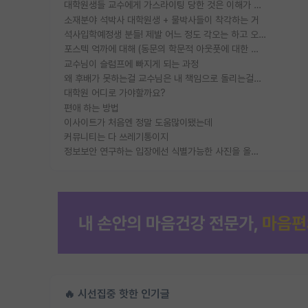
대학원생들 교수에게 가스라이팅 당한 것은 이해가 갑니다. 안타깝네요.
소재분야 석박사 대학원생 + 물박사들이 착각하는 거
석사입학예정생 분들! 제발 어느 정도 각오는 하고 오세요.
포스텍 억까에 대해 (동문의 학문적 아웃풋에 대한 반박)
교수님이 슬럼프에 빠지게 되는 과정
왜 후배가 못하는걸 교수님은 내 책임으로 돌리는걸까요?
대학원 어디로 가야할까요?
편애 하는 방법
이사이트가 처음엔 정말 도움많이됐는데
커뮤니티는 다 쓰레기통이지
정보보안 연구하는 입장에선 식별가능한 사진을 올리는건 비추이긴함
🔥 시선집중 핫한 인기글