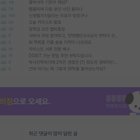
물박사의 기준이 뭐임?
119
랩홈피에 다들 본인 사진 올리냐
76
신생랩가지말라는 이유가 있었구나
156
오늘 카이스트 발표
50
장학금 모은 랩비통장
40
석박사 과정 합격하고, 컨택했던교수님이 연락이 안됩니다...
6
AI 학회들 거품 슬슬 지적이 나오네요
5
카이스트 서류 전형 배수
16
DGIST 가는 방법 추천 부탁드립니다.
14
박사진학하기에 2억은 괜찮은 (?) 정도의 경제력인가요
6
근데 여기는 왜 그렇게 SPK를 물어보는거임?
6
최근 댓글이 많이 달린 글