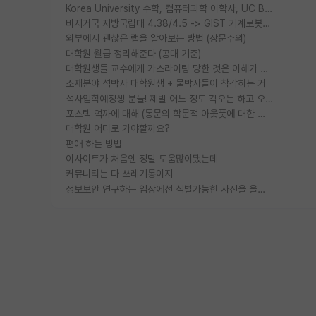
Korea University 수학, 컴퓨터과학 이학사, UC Berkeley 산업공학 대학원 공학박사가 되는 것은 쉽지 않겠죠?
비지거국 지방국립대 4.38/4.5 -> GIST 기계로봇공학과 석사
외부에서 괜찮은 랩을 알아보는 방법 (장문주의)
대학원 월급 정리해준다 (공대 기준)
대학원생들 교수에게 가스라이팅 당한 것은 이해가 갑니다. 안타깝네요.
소재분야 석박사 대학원생 + 물박사들이 착각하는 거
석사입학예정생 분들! 제발 어느 정도 각오는 하고 오세요.
포스텍 억까에 대해 (동문의 학문적 아웃풋에 대한 반박)
대학원 어디로 가야할까요?
편애 하는 방법
이사이트가 처음엔 정말 도움많이됐는데
커뮤니티는 다 쓰레기통이지
정보보안 연구하는 입장에선 식별가능한 사진을 올리는건 비추이긴함