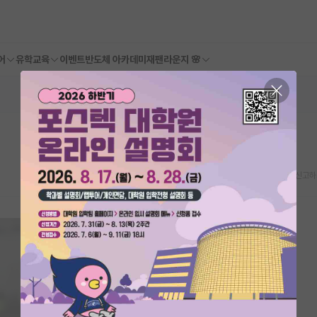
어
유학교육
이벤트
반도체 아카데미
재팬라운지 🌸
스크랩
신고하