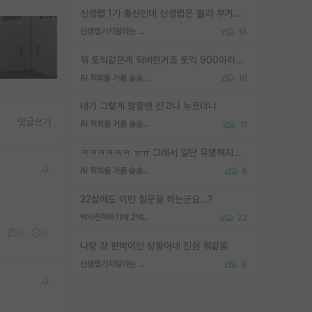
신생랩 1기 출신인데 신생랩은 줠라 무거운 바벨 같은거임. 들면 대박인데 못들면 깔려 죽음. 아무도 알려주지 않는 환경에서 자생해야하지만, 일단 살아남았다면 그 어떤 사람보다 악착같고 생존력 높은 사람으로 거듭날 수 있음
신생랩가지말라는 이유가 있었구나
18
뭐 토익같은게 되버린거죠 토익 900이라고 영어잘하는건 아닙니다만 잘하는사람은 다 900을 넘는 그런
AI 학회들 거품 슬슬 지적이 나오네요
10
내가 그렇게 말할땐 신고나 누르더니
댓글쓰기
AI 학회들 거품 슬슬 지적이 나오네요
11
ㅋㅋㅋㅋㅋㅋ ㅠㅠ 그래서 일단 유명해지는게 중요한거같습니다
AI 학회들 거품 슬슬 지적이 나오네요
8
32살에도 이런 질문을 하는군요...?
박사진학하기에 2억은 괜찮은 (?) 정도의 경제력인가요
22
0
0
0
나랑 걍 판박이인 상황이네 진심 뭐같음
신생랩가지말라는 이유가 있었구나
8