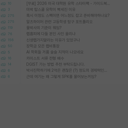
[무료] 2026 미국 대학원 유학 스타터팩 - 가이드북 & 합격자 컨택메일 템플릿
10
미박 탑스쿨 유학이 빡세진 이유
3
혹시 이정도 스펙이면 어느정도 잡고 준비해야하나요?
275
알츠하이머 관련 고등학생 탐구 포트폴리오
275
물박사의 기준이 뭐임?
119
랩홈피에 다들 본인 사진 올리냐
76
신생랩가지말라는 이유가 있었구나
156
장학금 모은 랩비통장
50
AI 학회들 거품 슬슬 지적이 나오네요
5
카이스트 서류 전형 배수
16
DGIST 가는 방법 추천 부탁드립니다.
14
박사진학하기에 2억은 괜찮은 (?) 정도의 경제력인가요
6
근데 여기는 왜 그렇게 SPK를 물어보는거임?
6