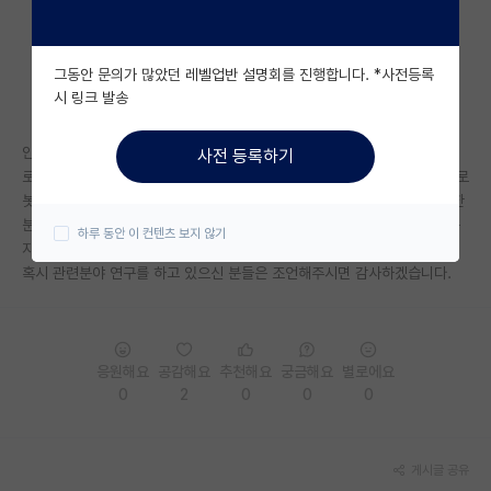
자유 게시판(아무개랩)
그동안 문의가 많았던 레벨업반 설명회를 진행합니다. *사전등록
미국 유학 게시판
시 링크 발송
미국 대학원 합격 후기 게시판
안녕하세요 이제 학부 4학년 졸업반 학생입니다.
사전 등록하기
대학원생 모집 게시판
로보틱스분야에 관심이 있어 관련 연구실 두곳중에 고민중입니다. 한곳은 로
봇러닝 관련 연구실이고 한 곳은 제어 관련 하여 인공지능, 드론등의 다양한
대학원 합격 후기 게시판
분야를 다루는 연구실인데 이 쪽 분야의 전망과 박사후 진로가 어떻게 되는
하루 동안 이 컨텐츠 보지 않기
지 감이 안와서 질문드립니다.
연구실(PI) 홍보 게시판
혹시 관련분야 연구를 하고 있으신 분들은 조언해주시면 감사하겠습니다.
석박사 채용 정보 게시판
임용 정보 게시판
응원해요
공감해요
추천해요
궁금해요
별로에요
학부 인턴 게시판
0
2
0
0
0
취업 게시판
게시글 공유
임용 후기 게시판