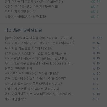
근데 여기는 왜 그렇게 SPK를 물어보는거임?
28
K 전전 교수님들 랩실 어떤지 질문드려요!
5
막학기 자퇴 고민됩니다
3
서울대는 하버드보다 명문이지만
7
최근 댓글이 많이 달린 글
[무료] 2026 미국 대학원 유학 스타터팩 - 가이드북 & 합격자 컨택메일 템플릿
656
혹시 이정도 스펙이면 어느정도 잡고 준비해야하나요?
14
AI 학회들 거품 슬슬 지적이 나오네요
35
[카이스트 AI시스템학과] 면접 보신 분 계신가요...
10
박사수료인데 지도교수 이직 문제로 고민입니다.
10
우리나라도 학구 열풍보면 Higher Doctorate 학위가 필요하다고 봅니다.
16
연구실 후배와의 관계
10
석사 1학기부터 원래 논문 작성을 하나요?
20
공부 못했는데 논문실적은 좋은 사람을 싫어함?
6
지도력이 없는 교수님들은 어떻게 하시나요?
7
선배가 자꾸 논문 저자 탐내는 것 같습니다
6
랩실 대학원생들 모두 능력 미달인건 지도교수의 영향 아닌가?
10
제가 예민한가요
8