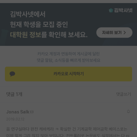
PI 전용 게시판
인문사회 계열 게시판
특수/전문대학원 게시판
반도체/AI 게시판
카카오 계정과 연동하여 게시글에 달린
장학금/장학생 게시판
댓글 알람, 소식등을 빠르게 받아보세요
학술 정보 게시판
카카오로 시작하기
홍보 게시판
댓글 1개
댓글쓰기
커리어
유학교육
Jonas Salk
이벤트
2019.02.12
음 연구실마다 완전 케바케라 ㅋ 확실한 건 기계공학 제어공학 베이스로는
반도체 아카데미
이제 할게 그리 많지 않아 보입니다. 컨트롤러로 논문써도 실무에서는 다 pi