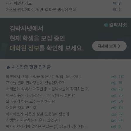
제가 예민한가요
8
지원을 권장한다는 답변 후 다른 랩실에 연락
6
🔥 시선집중 핫한 인기글
외부에서 괜찮은 랩을 알아보는 방법 (장문주의)
281
교수들 원래 말바꾸는게 일상인가요?
16
소재분야 석박사 대학원생 + 물박사들이 착각하는 거
79
연구실 동기가 경쟁의식 너무 강해서 불편함
25
말바꾸기 하는 교수는 피하세요
56
대학원 자퇴 2년 후
114
이사이트가 처음엔 정말 도움많이됐는데
27
신생랩가지말라는 이유가 있었구나
24
박사진학하기에 2억은 괜찮은 (?) 정도의 경제력인가요
9