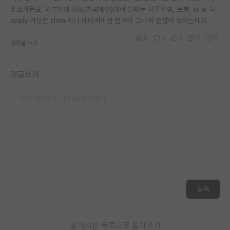
d 쓰거든요. 외부인의 입장(차량제어)에서 볼때는 자율주행, 로봇, vr ar 다
재팬라운지 🌸
apply 가능한 slam 이나 네비게이션 연구가 그나마 괜찮아 보이는데요
0
4
0
0
0
대댓글 쓰기
댓글쓰기
등록
게시판 목록으로 돌아가기