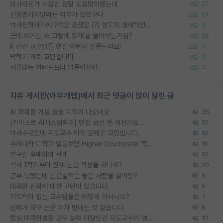
이사이트가 처음엔 정말 도움많이됐는데
27
신생랩가지말라는 이유가 있었구나
24
박사진학하기에 2억은 괜찮은 (?) 정도의 경제력인가요
9
근데 여기는 왜 그렇게 SPK를 물어보는거임?
28
K 전전 교수님들 랩실 어떤지 질문드려요!
5
막학기 자퇴 고민됩니다
3
서울대는 하버드보다 명문이지만
7
자유 게시판(아무개랩)에서 최근 댓글이 많이 달린 글
AI 학회들 거품 슬슬 지적이 나오네요
35
[카이스트 AI시스템학과] 면접 보신 분 계신가요...
10
박사수료인데 지도교수 이직 문제로 고민입니다.
10
우리나라도 학구 열풍보면 Higher Doctorate 학위가 필요하다고 봅니다.
16
연구실 후배와의 관계
10
석사 1학기부터 원래 논문 작성을 하나요?
20
공부 못했는데 논문실적은 좋은 사람을 싫어함?
6
대학원 진학에 대한 고민이 있습니다.
5
지도력이 없는 교수님들은 어떻게 하시나요?
7
선배가 자꾸 논문 저자 탐내는 것 같습니다
6
랩실 대학원생들 모두 능력 미달인건 지도교수의 영향 아닌가?
10