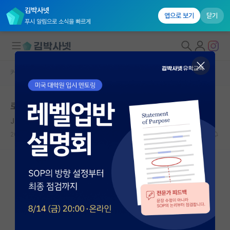
김박사넷
앱으로 보기
닫기
푸시 알림으로 소식을 빠르게
커뮤니티 홈
자유 게시판(아무개랩)
대학원생 모집
로보틱스 분야에 대해 질문드립니다
국내대학원 정보
John Hunter
연구실&오픈랩
2019.02.12
1
6907
커뮤니티
커뮤니티 홈
전체글보기
베스트 게시판
IF 명예의전당