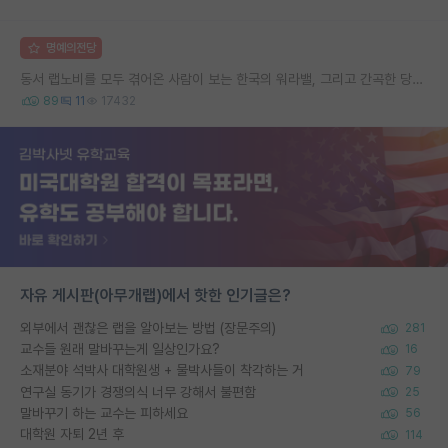
명예의전당
동서 랩노비를 모두 겪어온 사람이 보는 한국의 워라밸, 그리고 간곡한 당부의 말씀
89
11
17432
자유 게시판(아무개랩)에서 핫한 인기글은?
외부에서 괜찮은 랩을 알아보는 방법 (장문주의)
281
교수들 원래 말바꾸는게 일상인가요?
16
소재분야 석박사 대학원생 + 물박사들이 착각하는 거
79
연구실 동기가 경쟁의식 너무 강해서 불편함
25
말바꾸기 하는 교수는 피하세요
56
대학원 자퇴 2년 후
114