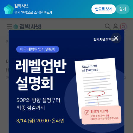
김박사넷
앱으로 보기
닫기
푸시 알림으로 소식을 빠르게
커뮤니티 홈
자유 게시판(아무개랩)
대학원생 모집
대학원 통학 시간
국내대학원 정보
Honoré de Balzac
연구실&오픈랩
2020.07.21
8
9462
커뮤니티
커뮤니티 홈
전체글보기
베스트 게시판
IF 명예의전당