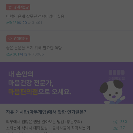
명예의전당
대학원 온게 잘못된 선택이었나 싶음
121
20
31491
명예의전당
좋은 논문을 쓰기 위해 필요한 역량
301
12
70065
자유 게시판(아무개랩)에서 핫한 인기글은?
외부에서 괜찮은 랩을 알아보는 방법 (장문주의)
280
소재분야 석박사 대학원생 + 물박사들이 착각하는 거
77