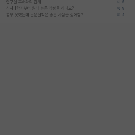
연구실 후배와의 관계
5
석사 1학기부터 원래 논문 작성을 하나요?
9
공부 못했는데 논문실적은 좋은 사람을 싫어함?
4