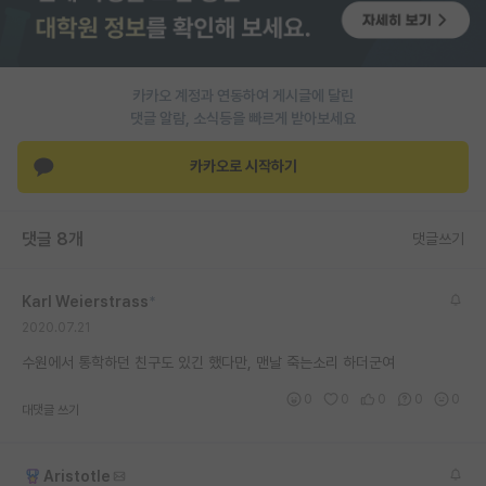
PI 전용 게시판
인문사회 계열 게시판
카카오 계정과 연동하여 게시글에 달린
댓글 알람, 소식등을 빠르게 받아보세요
특수/전문대학원 게시판
반도체/AI 게시판
카카오로 시작하기
장학금/장학생 게시판
댓글 8개
댓글쓰기
학술 정보 게시판
홍보 게시판
Karl Weierstrass
*
2020.07.21
커리어
수원에서 통학하던 친구도 있긴 했다만, 맨날 죽는소리 하더군여
유학교육
0
0
0
0
0
대댓글 쓰기
이벤트
반도체 아카데미
Aristotle