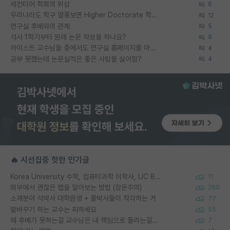
세컨티어 학회의 위상
6
우리나라도 학구 열풍보면 Higher Doctorate 학위가 필요하다고 봅니다.
12
연구실 후배와의 관계
5
석사 1학기부터 원래 논문 작성을 하나요?
9
카이스트 교수님들 중에서도 연구실 홈페이지를 마련 안 하신 분들이 계시던데
4
공부 못했는데 논문실적은 좋은 사람을 싫어함?
4
🔥 시선집중 핫한 인기글
Korea University 수학, 컴퓨터과학 이학사, UC Berkeley 산업공학 대학원 공학박사가 되는 것은 쉽지 않겠죠?
11
외부에서 괜찮은 랩을 알아보는 방법 (장문주의)
280
소재분야 석박사 대학원생 + 물박사들이 착각하는 거
77
말바꾸기 하는 교수는 피하세요
55
왜 후배가 못하는걸 교수님은 내 책임으로 돌리는걸까요?
7