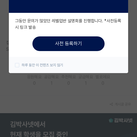
자유 게시판(아무개랩)
그동안 문의가 많았던 레벨업반 설명회를 진행합니다. *사전등록
미국 유학 게시판
시 링크 발송
미국 대학원 합격 후기 게시판
집에서 통학으로 왕복 3시간이면 자취방 구하는게 나은가요?
사전 등록하기
대학원생 모집 게시판
S대 진학 예정인데 서울이라 원룸 값이 만만치 않을것 같아 고민이네요..
대학원 합격 후기 게시판
하루 동안 이 컨텐츠 보지 않기
연구실(PI) 홍보 게시판
응원해요
공감해요
추천해요
궁금해요
별로에요
0
1
0
1
0
석박사 채용 정보 게시판
임용 정보 게시판
게시글 공유
학부 인턴 게시판
취업 게시판
임용 후기 게시판