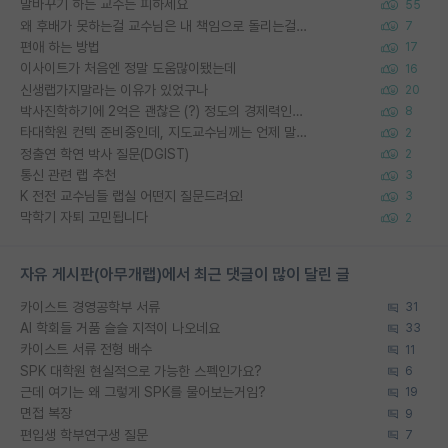
말바꾸기 하는 교수는 피하세요
55
왜 후배가 못하는걸 교수님은 내 책임으로 돌리는걸까요?
7
편애 하는 방법
17
이사이트가 처음엔 정말 도움많이됐는데
16
신생랩가지말라는 이유가 있었구나
20
박사진학하기에 2억은 괜찮은 (?) 정도의 경제력인가요
8
타대학원 컨텍 준비중인데, 지도교수님께는 언제 말씀드려야 할까요?
2
정출연 학연 박사 질문(DGIST)
2
통신 관련 랩 추천
3
K 전전 교수님들 랩실 어떤지 질문드려요!
3
막학기 자퇴 고민됩니다
2
자유 게시판(아무개랩)에서 최근 댓글이 많이 달린 글
카이스트 경영공학부 서류
31
AI 학회들 거품 슬슬 지적이 나오네요
33
카이스트 서류 전형 배수
11
SPK 대학원 현실적으로 가능한 스펙인가요?
6
근데 여기는 왜 그렇게 SPK를 물어보는거임?
19
면접 복장
9
편입생 학부연구생 질문
7