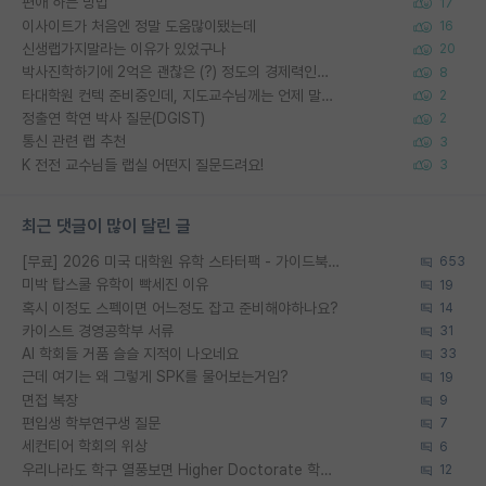
편애 하는 방법
17
이사이트가 처음엔 정말 도움많이됐는데
16
신생랩가지말라는 이유가 있었구나
20
박사진학하기에 2억은 괜찮은 (?) 정도의 경제력인가요
8
타대학원 컨텍 준비중인데, 지도교수님께는 언제 말씀드려야 할까요?
2
정출연 학연 박사 질문(DGIST)
2
통신 관련 랩 추천
3
K 전전 교수님들 랩실 어떤지 질문드려요!
3
최근 댓글이 많이 달린 글
[무료] 2026 미국 대학원 유학 스타터팩 - 가이드북 & 합격자 컨택메일 템플릿
653
미박 탑스쿨 유학이 빡세진 이유
19
혹시 이정도 스펙이면 어느정도 잡고 준비해야하나요?
14
카이스트 경영공학부 서류
31
AI 학회들 거품 슬슬 지적이 나오네요
33
근데 여기는 왜 그렇게 SPK를 물어보는거임?
19
면접 복장
9
편입생 학부연구생 질문
7
세컨티어 학회의 위상
6
우리나라도 학구 열풍보면 Higher Doctorate 학위가 필요하다고 봅니다.
12