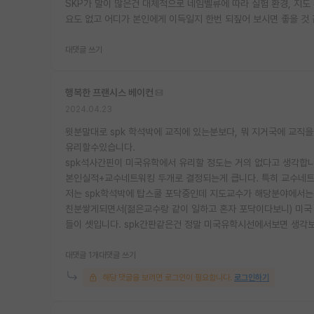
SKP가 말이 많은건 대체적으로 네임벨류에 따라 실험 환경, 지도
요도 없고 어디가 본인에게 이득일지 한번 되짚어 보시면 좋을 것 
대댓글 쓰기
행복한 프랜시스 베이컨
2024.04.23
윗분말대로 spk 학석박에 교직에 있는분보다, 뭐 지거국에 교직
유리할수있습니다.
spk석사간핀이 미국유학에서 유리할 정도는 거의 없다고 생각합니
본인실적+교수네트워킹 두개로 결정되는게 큽니다. 특히 교수네트
저는 spk학석박에 탑스쿨 포닥중인데 지도교수가 해당분야에서는
친분쌓게되면서(젊은교수랑 같이 일하고 혼자 포닥이다보니) 미국
들이 셋입니다. spk간판같은건 정말 미국유학시선에서보면 생각
대댓글 1개
대댓글 쓰기
해당 댓글을 보려면 로그인이 필요합니다.
로그인하기