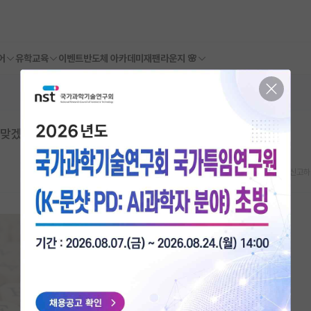
어
유학교육
이벤트
반도체 아카데미
재팬라운지 🌸
 맞겠죠?
스크랩
신고하