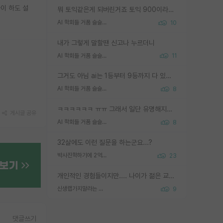
이 하도 설
뭐 토익같은게 되버린거죠 토익 900이라고 영어잘하는건 아닙니다만 잘하는사람은 다 900을 넘는 그런
AI 학회들 거품 슬슬 지적이 나오네요
10
내가 그렇게 말할땐 신고나 누르더니
AI 학회들 거품 슬슬 지적이 나오네요
11
그거도 아님 ai는 1등부터 9등까지 다 있음 그거도 없는 사람은 뭐냐 교수가 그냥 못하게 한거 1등급도 교수가 막으면 안됨
AI 학회들 거품 슬슬 지적이 나오네요
8
ㅋㅋㅋㅋㅋㅋ ㅠㅠ 그래서 일단 유명해지는게 중요한거같습니다
게시글 공유
AI 학회들 거품 슬슬 지적이 나오네요
8
32살에도 이런 질문을 하는군요...?
박사진학하기에 2억은 괜찮은 (?) 정도의 경제력인가요
23
개인적인 경험들이지만.... 나이가 젊은 교수일수록 꼰대라는 가면을 쓴 채로 무례함을 행동하는 경우가 거의 90% 정도였음. 나이가 어린데 다른 또래들과 달리 명예, 권력, 재력까지 얻었으니 세상 다 가진 기분이겠지. 오히러 나이 든 교수들이 행동과 말을 더 조심하시더라.
신생랩가지말라는 이유가 있었구나
9
댓글쓰기