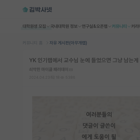
대학원생 모집
국내대학원 정보
연구실&오픈랩
커뮤니티
커리
커뮤니티 홈
자유 게시판(아무개랩)
YK 인기랩에서 교수님 눈에 들었으면 그냥 남는게
쇠약한 마이클 패러데이
2024.04.23
18
5386