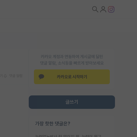
카카오 계정과 연동하여 게시글에 달린
댓글 알람, 소식등을 빠르게 받아보세요
기
댓글 알람
카카오로 시작하기
글쓰기
가장 핫한 댓글은?
능력없는박사 란 말이지 뭐. 능력이 뭐고 능력이 있다는게 뭔지는 사람마다 기준이 다르니까 얘기해봐야 서로 자기 기준만 얘기해서 논쟁이 끝이 안나고. 주위에서 능력있고 야심있는 신입생이 교수가 유의미한 피드백을 아예 안주면서 제대로된 과제에 참여해볼 기회도 제공하지 않고 잡일 뺑뺑이만 돌려서 맨날 단순작업만 하면서 밤새다가 눈빛이 점점 죽어가는걸 본 사람은 물박사는 교수탓이라고 하고, 교수는 이것저것 알려도 주고 기회도 주고 사수 동기 붙여주면서 어떻게든 끌고가려고 하는데 본인이 매일 뺀질거리면서 출근 하는둥마는둥 하다가 기껏 와서도 폰이나 쳐다보다가 실험 망치고 저녁약속있어서 먼저 가볼게요~ 하는걸 본 사람은 물박사는 본인탓이라고 함.