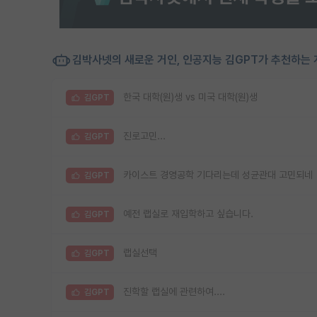
김박사넷의 새로운 거인, 인공지능 김GPT가 추천하는 
한국 대학(원)생 vs 미국 대학(원)생
김GPT
진로고민...
김GPT
카이스트 경영공학 기다리는데 성균관대 고민되네
김GPT
예전 랩실로 재입학하고 싶습니다.
김GPT
랩실선택
김GPT
진학할 랩실에 관련하여....
김GPT