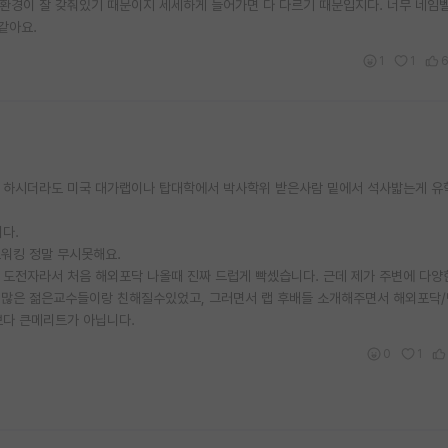
 환경이 잘 갖춰있기 때문이지 세세하게 들어가면 다 다르기 때문입지다. 너무 네임
같아요.
1
1
을 하시더라도 미국 대가랩이나 탑대학에서 박사학위 받은사람 밑에서 석사밟는게 유
다.
워킹 정말 무시못해요.
 도전자라서 처음 해외포닥 나올때 진짜 드럽게 빡셌습니다. 근데 제가 주변에 다양
 많은 젊은교수들이랑 친해질수있었고, 그러면서 랩 후배들 소개해주면서 해외포닥
보다 큰메리트가 아닙니다.
0
1