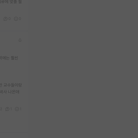
벨류에 맞출 필
6
0
0
학에는 훨씬
한 교수들이랑
/박사 나온애
2
1
1