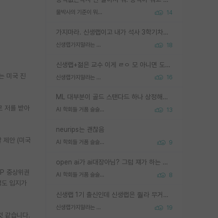
물박사의 기준이 뭐임?
14
가지마라. 신생랩이고 내가 석사 3학기차인데 최고참인데 나도 아무것도 모르는데 교수가 후배들 왜 논문 교육 안시키냐. 논문 왜 안 써오냐 닦달한다
신생랩가지말라는 이유가 있었구나
18
신생랩+젊은 교수 이게 ㄹㅇ 모 아니면 도인듯.
는 미국 진
신생랩가지말라는 이유가 있었구나
16
ML 대부분이 골드 스탠다드 하나 상정해놓고 (벤치마크 데이터셋이 여러 개면 여러 개 상정) 그거 얼마나 잘 맞추나 싸움임 가끔 번뜩이는 설계 철학을 보여주는 논문들도 있지만 대부분 그거 성적 얼마나 더 올리느라에 혈안이 되어 있는 측면이 잇음
로 저를 받아
AI 학회들 거품 슬슬 지적이 나오네요
13
neurips는 괜찮음
 제안 (미국
AI 학회들 거품 슬슬 지적이 나오네요
9
open ai가 ai대장아님? 그럼 쟤가 하는 말이 다 맞겠네
KP 중상위권
AI 학회들 거품 슬슬 지적이 나오네요
8
정도 입지가
신생랩 1기 출신인데 신생랩은 줠라 무거운 바벨 같은거임. 들면 대박인데 못들면 깔려 죽음. 아무도 알려주지 않는 환경에서 자생해야하지만, 일단 살아남았다면 그 어떤 사람보다 악착같고 생존력 높은 사람으로 거듭날 수 있음
신생랩가지말라는 이유가 있었구나
19
것 같습니다.