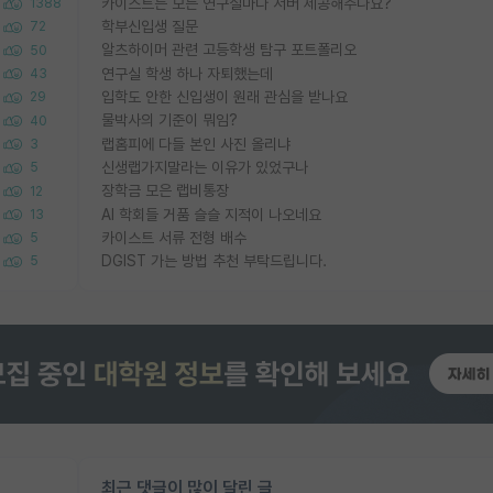
카이스트는 모든 연구실마다 서버 제공해주나요?
1388
학부신입생 질문
72
알츠하이머 관련 고등학생 탐구 포트폴리오
50
연구실 학생 하나 자퇴했는데
43
입학도 안한 신입생이 원래 관심을 받나요
29
물박사의 기준이 뭐임?
40
랩홈피에 다들 본인 사진 올리냐
3
신생랩가지말라는 이유가 있었구나
5
장학금 모은 랩비통장
12
AI 학회들 거품 슬슬 지적이 나오네요
13
카이스트 서류 전형 배수
5
DGIST 가는 방법 추천 부탁드립니다.
5
최근 댓글이 많이 달린 글