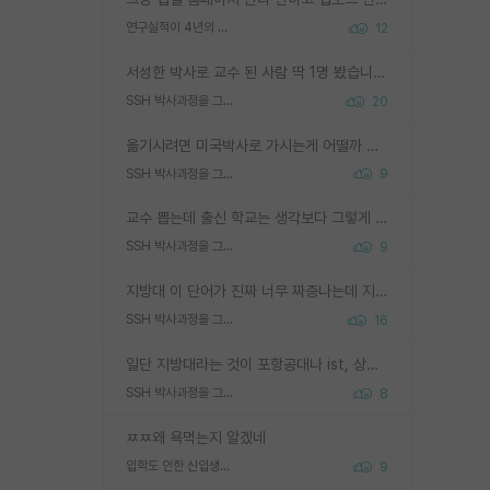
연구실적이 4년의 공백이 있는거 어떻게 생각하냐
12
서성한 박사로 교수 된 사람 딱 1명 봤습니다. 근데 지방대 박사로 교수된 거는 기적이 일어나야되요. 서성한 학부부터여도 빡센게 교수임용일텐데 지방대박사로 무슨 교수가 되나요...... 중소기업/중견기업 팀장급/연구소장급이나 될거 같네요.
SSH 박사과정을 그만두고 지방대 박사로 옮기면 교수의 꿈은 끝일까요?
20
옮기시려면 미국박사로 가시는게 어떨까 싶네요. 교수가 꿈이면 미국박사 하고 미국교수 까지 같이 노리시는게 기회가 많지 않을까요?
SSH 박사과정을 그만두고 지방대 박사로 옮기면 교수의 꿈은 끝일까요?
9
교수 뽑는데 출신 학교는 생각보다 그렇게 안 봄. 앞으로는 더 안 보게 될거임. 박사는 어디서 진행해도 됨. 단, 제대로 쌓고 좋은 실적 만들 수 있다면. 그런데 지방대는 그럴 가능성이 지극히 낮음. 나만 열심히 잘 하면 된다? 인간은 주변 환경에 지배되는 나약한 존재임. 주변의 지방대 대학원생과 섞이고 지방 특유의 여유로움 또는 나쁘게 얘기해서 나태함에 젖어 살다보면 교수의 꿈 자체를 잊어버리게 될 가능성도 있음. 주변 환경이 70~80%임.
SSH 박사과정을 그만두고 지방대 박사로 옮기면 교수의 꿈은 끝일까요?
9
지방대 이 단어가 진짜 너무 짜증나는데 지방대면 다 그냥 쓰레기인가요? 무슨 말 같지도 않은 댓글들이 있는건지??? 지방에도 충분히 좋은 대학 많고 충분히 잘하는 교수님들 많습니다 포항공대 4개 IST 대표 지거국들 여기 모두 다 지방에 있고 여기 출신들 중에 교수하는 분들 적지 않습니다 지거국 출신이 무슨 교수를 하냐?라고 생각할 사람들 많은데 상위 대표 지거국에 아웃라이어들 많습니다 결국 개인의 연구역량과 실적이 중요합니다 이 역량을 펼치는데 있어서 지도교수와의 합도 중요합니다. 그리고 경력이 필요하면 해외포닥까지 다녀오세요
SSH 박사과정을 그만두고 지방대 박사로 옮기면 교수의 꿈은 끝일까요?
16
일단 지방대라는 것이 포항공대나 ist, 상위 지거국은 아니라고 생각하겠습니다. 그런곳은 서성한에 비해 소위 대학 네임밸류가 크게 뒤떨어지지는 않으니까요. 대학 이름이 중요하냐? 당연합니다. 대학 이름이 좋아서 좋은 아웃풋이 나오는 것이냐, 좋은 대학은 좋은 사람과 좋은 기회가 몰려있으니 아웃풋도 자연스럽게 좋아지는 것이냐? 대답하기 어려운 문제입니다. 아직 한국 사회에서 학벌을 보는 것도, 특히 이공계를 중심으로 학벌보다는 실적 위주라는 분위기가 형성되는 것도 사실입니다. 지방대 출신으로 전임교수가 될수 있느냐? 가능 불가능을 따지면 당연히 가능입니다. 지방대 박사 출신으로 전임교원이 된 경우가 실제로 있으니까요. 현실적인 가능성이 있느냐? 지금 이정도 대학의 교수가 되고싶다고 생각되는 대학 들어가서 컴공과 교수 목록 켜고 박사 어디서 받았는지 쭉 한번 보세요. 냉정하게 지방대 출신인 분들이 많지는 않으실겁니다.
SSH 박사과정을 그만두고 지방대 박사로 옮기면 교수의 꿈은 끝일까요?
8
ㅉㅉ왜 욕먹는지 알겠네
입학도 안한 신입생이 원래 관심을 받나요
9