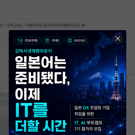
어
유학교육
이벤트
반도체 아카데미
재팬라운지 🌸
스크랩
신고하