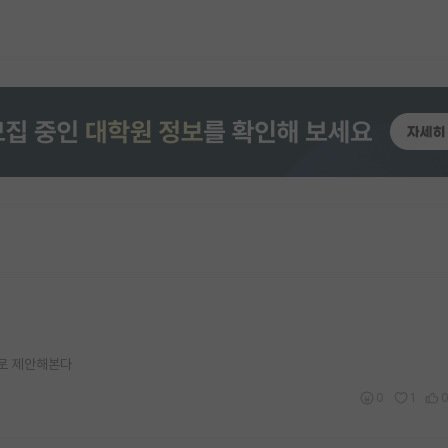
도로 제안해본다
0
1