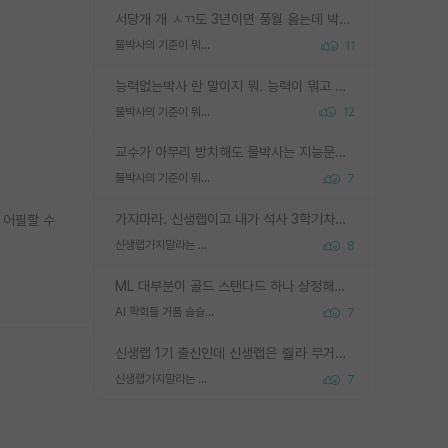
서당개 개 ㅅㄲ도 3년이면 풍월 읊는데 박사 5년 이상 대리고 있으면서 물된건 교수 탓 맞는ㄱ게 거기가 서당이 아니란 소리임
물박사의 기준이 뭐임?
11
능력없는박사 란 말이지 뭐. 능력이 뭐고 능력이 있다는게 뭔지는 사람마다 기준이 다르니까 얘기해봐야 서로 자기 기준만 얘기해서 논쟁이 끝이 안나고. 주위에서 능력있고 야심있는 신입생이 교수가 유의미한 피드백을 아예 안주면서 제대로된 과제에 참여해볼 기회도 제공하지 않고 잡일 뺑뺑이만 돌려서 맨날 단순작업만 하면서 밤새다가 눈빛이 점점 죽어가는걸 본 사람은 물박사는 교수탓이라고 하고, 교수는 이것저것 알려도 주고 기회도 주고 사수 동기 붙여주면서 어떻게든 끌고가려고 하는데 본인이 매일 뺀질거리면서 출근 하는둥마는둥 하다가 기껏 와서도 폰이나 쳐다보다가 실험 망치고 저녁약속있어서 먼저 가볼게요~ 하는걸 본 사람은 물박사는 본인탓이라고 함.
물박사의 기준이 뭐임?
12
교수가 아무리 방치해도 물박사는 지능문제고 본인 의지 문제임. 만물 교수탓 하는 애들이 이상한거임.
물박사의 기준이 뭐임?
7
가지마라. 신생랩이고 내가 석사 3학기차인데 최고참인데 나도 아무것도 모르는데 교수가 후배들 왜 논문 교육 안시키냐. 논문 왜 안 써오냐 닦달한다
 어필할 수
신생랩가지말라는 이유가 있었구나
8
ML 대부분이 골드 스탠다드 하나 상정해놓고 (벤치마크 데이터셋이 여러 개면 여러 개 상정) 그거 얼마나 잘 맞추나 싸움임 가끔 번뜩이는 설계 철학을 보여주는 논문들도 있지만 대부분 그거 성적 얼마나 더 올리느라에 혈안이 되어 있는 측면이 잇음
AI 학회들 거품 슬슬 지적이 나오네요
7
신생랩 1기 출신인데 신생랩은 줠라 무거운 바벨 같은거임. 들면 대박인데 못들면 깔려 죽음. 아무도 알려주지 않는 환경에서 자생해야하지만, 일단 살아남았다면 그 어떤 사람보다 악착같고 생존력 높은 사람으로 거듭날 수 있음
신생랩가지말라는 이유가 있었구나
7