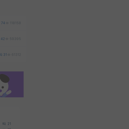
74
118158
42
59395
31
61312
21