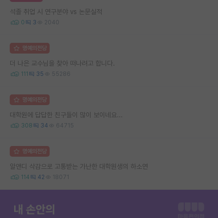
석졸 취업 시 연구분야 vs 논문실적
0
3
2040
명예의전당
더 나은 교수님을 찾아 떠나려고 합니다.
111
35
55286
명예의전당
대학원에 답답한 친구들이 많이 보이네요...
308
34
64715
명예의전당
알앤디 삭감으로 고통받는 가난한 대학원생의 하소연
114
42
18071