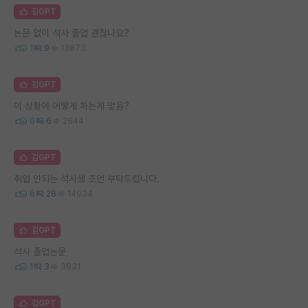
김GPT
논문 없이 석사 졸업 괜찮나요?
1
9
13873
김GPT
이 상황에 어떻게 하는게 맞음?
0
6
2644
김GPT
취업 안되는 석사생 조언 부탁드립니다.
6
28
14934
김GPT
석사 졸업논문
1
3
3931
김GPT