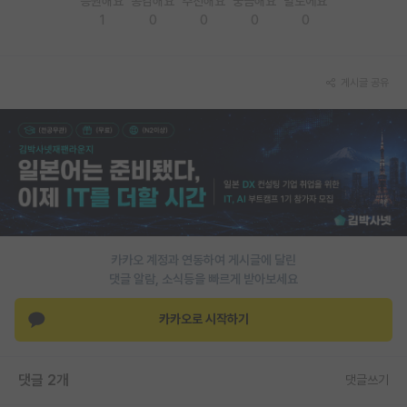
응원해요
공감해요
추천해요
궁금해요
별로에요
1
0
0
0
0
PI 전용 게시판
인문사회 계열 게시판
게시글 공유
특수/전문대학원 게시판
반도체/AI 게시판
장학금/장학생 게시판
학술 정보 게시판
홍보 게시판
카카오 계정과 연동하여 게시글에 달린
댓글 알람, 소식등을 빠르게 받아보세요
커리어
유학교육
카카오로 시작하기
이벤트
댓글 2개
댓글쓰기
반도체 아카데미