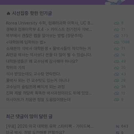
🔥 시선집중 핫한 인기글
Korea University 수학, 컴퓨터과학 이학사, UC Berkeley 산업공학 대학원 공학박사가 되는 것은 쉽지 않겠죠?
6
경북대 컴퓨터학부 4.4 -> 카이스트 전기전자 석박사통합과정 합격
21
외부에서 괜찮은 랩을 알아보는 방법 (장문주의)
273
<대학원에 입학하는 법>
1388
소재분야 석박사 대학원생 + 물박사들이 착각하는 거
71
AI전공 박사는 의사보다 돈을 더 많이 벌 수 있습니다.
16
대학원생들은 왜 교수님께 감사해야 하나요?
49
학위의 가치
20
석사 받았는데도 교수랑 연락한다.
43
물박사 되는 건 교수탓도 있는거 아니냐
28
교수님이 슬럼프에 빠지게 되는 과정
38
진짜 제발 적당히 똑똑한 박사과정이라도 위에 있었으면..
13
이사이트가 처음엔 정말 도움많이됐는데
9
최근 댓글이 많이 달린 글
[무료] 2026 미국 대학원 유학 스타터팩 - 가이드북 & 합격자 컨택메일 템플릿
643
미국 박사, 정말 도전해볼 만할까요?
9