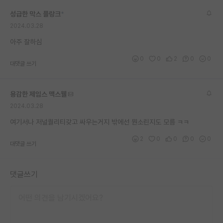
재팬라운지 🌸
성급한 막스 플랑크
*
2024.03.28
아주 잘하심
0
0
2
0
0
대댓글 쓰기
용감한 제임스 맥스웰
2024.03.28
여기서나 저널퀄리티갖고 싸우는거지 밖에선 뭔소린지도 모름 ㅋㅋ
2
0
0
0
0
대댓글 쓰기
댓글쓰기