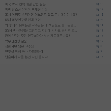
미국 박사 컨택 메일 답변 질문
10
미박 탑스쿨 유학이 빡세진 이유
17
혹시 이정도 스펙이면 어느정도 잡고 준비해야하나요?
13
타대 학부연구생 컨택 조언
21
왜 후배가 못하는걸 교수님은 내 책임으로 돌리는걸까요?
11
SSH 박사과정을 그만두고 지방대 박사로 옮기면 교수의 꿈은 끝일까요?
19
카이스트는 모든 연구실마다 서버 제공해주나요?
14
학부신입생 질문
12
정년 4년 남은 교수님
8
연구실 학생 하나 자퇴했는데
7
랩홈피에 다들 본인 사진 올리냐
15