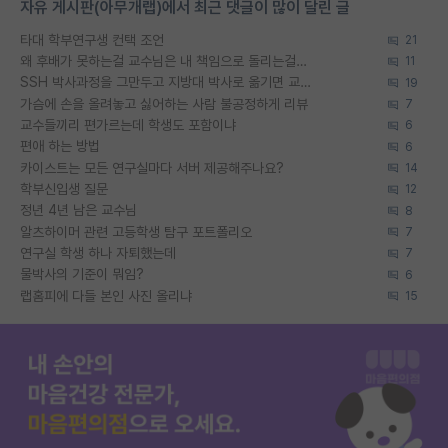
자유 게시판(아무개랩)에서 최근 댓글이 많이 달린 글
타대 학부연구생 컨택 조언
21
왜 후배가 못하는걸 교수님은 내 책임으로 돌리는걸까요?
11
SSH 박사과정을 그만두고 지방대 박사로 옮기면 교수의 꿈은 끝일까요?
19
가슴에 손을 올려놓고 싫어하는 사람 불공정하게 리뷰
7
교수들끼리 편가르는데 학생도 포함이냐
6
편애 하는 방법
6
카이스트는 모든 연구실마다 서버 제공해주나요?
14
학부신입생 질문
12
정년 4년 남은 교수님
8
알츠하이머 관련 고등학생 탐구 포트폴리오
7
연구실 학생 하나 자퇴했는데
7
물박사의 기준이 뭐임?
6
랩홈피에 다들 본인 사진 올리냐
15