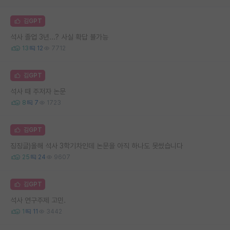
김GPT
석사 졸업 3년...? 사실 확답 뷸가능
13
12
7712
김GPT
석사 때 주저자 논문
8
7
1723
김GPT
징징글)올해 석사 3학기차인데 논문을 아직 하나도 못썼습니다
25
24
9607
김GPT
석사 연구주제 고민.
1
11
3442