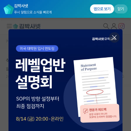
김박사넷
앱으로 보기
닫기
푸시 알림으로 소식을 빠르게
커뮤니티 홈
자유 게시판(아무개랩)
대학원생 모집
석사 논문 관련하여 질문드립니다.
국내대학원 정보
젊은 마이클 패러데이
연구실&오픈랩
2024.03.28
2
1960
커뮤니티
커뮤니티 홈
전체글보기
베스트 게시판
IF 명예의전당