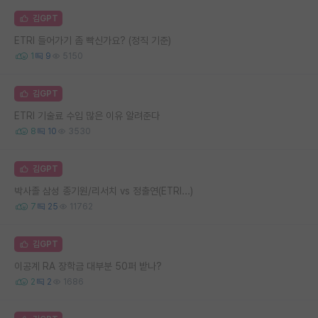
김GPT
ETRI 들어가기 좀 빡신가요? (정직 기준)
1
9
5150
김GPT
ETRI 기술료 수입 많은 이유 알려준다
8
10
3530
김GPT
박사졸 삼성 종기원/리서치 vs 정출연(ETRI...)
7
25
11762
김GPT
이공계 RA 장학금 대부분 50퍼 받나?
2
2
1686