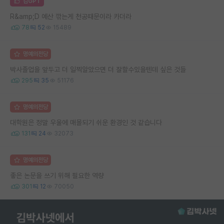
김GPT
R&amp;D 예산 깎는게 천공때문이라 카더라
78
52
15489
명예의전당
박사졸업을 앞두고 더 일찍알았으면 더 잘할수있을텐데 싶은 것들
295
35
51176
명예의전당
대학원은 정말 우울에 매몰되기 쉬운 환경인 것 같습니다
131
24
32073
명예의전당
좋은 논문을 쓰기 위해 필요한 역량
301
12
70050