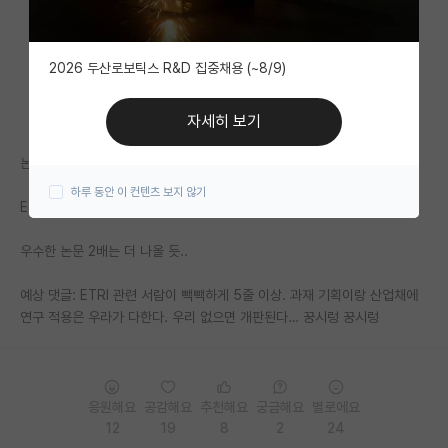
자유 게시판(아무개랩)
2026 두산로보틱스 R&D 집중채용 (~8/9)
미국 유학 게시판
미국 대학원 합격 후기 게시판
자세히 보기
대학원생 모집 게시판
논문도 못 쓰는 연구 기관이 나라 돈 축냄.
하루 동안 이 컨텐츠 보지 않기
대학원 합격 후기 게시판
ETRI 줄돈 SPK 연구비 주고 대학원생 더 뽑으면,
연구실(PI) 홍보 게시판
우수한 논문 2배는 더 나올 듯..
석박사 채용 정보 게시판
예상 댓글: ETRI 관련 서람이 빽빽하게 5줄 이상. 과재 기획이랑 산업채에
연구 적용은 우라가 다한다. 우리 없으면 개판된다… 꿍시렁 꿍시렁
임용 정보 게시판
학부 인턴 게시판
취업 게시판
응원해요
공감해요
추천해요
궁금해요
별로에요
12
19
8
2
24
임용 후기 게시판