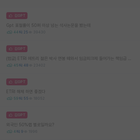
김GPT
Gpt 표절률이 50퍼 이상 넘는 석사논문을 봤는데
44
25
39430
김GPT
(펌글) ETRI 에트리 젊은 박사 연봉 떼와서 임금피크제 들어가는 책임급 연봉보전 문제
45
48
23402
김GPT
ETRI 해체 하면 좋겠다
59
55
18052
김GPT
외국인 50%랩 별로일까요?
4
9
1996