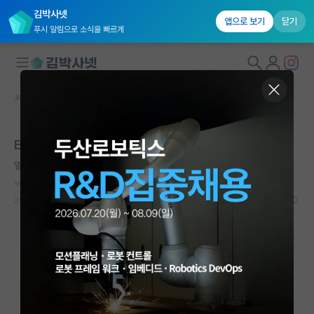
김박사넷
앱으로 보기
닫기
푸시 알림으로 소식을 빠르게
커뮤니티 홈
자유 게시판(아무개랩)
대학원생 모집
ETRI 없애거나 50% 감축하면 좋을 듯
국내대학원 정보
열정적인 공자
*
연구실&오픈랩
누적 신고가 50개 이상인 사용자입니다.
커뮤니티
2024.03.22
65
10186
커뮤니티 홈
전체글보기
베스트 게시판
IF 명예의전당