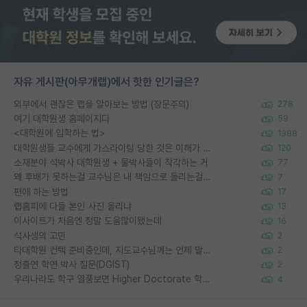
자유 게시판(아무개랩)에서 핫한 인기글은?
외부에서 괜찮은 랩을 알아보는 방법 (장문주의)
278
여기 대학원생 홈페이지다
59
<대학원에 입학하는 법>
1388
대학원생들 교수에게 가스라이팅 당한 것은 이해가 갑니다. 안타깝네요.
120
소재분야 석박사 대학원생 + 물박사들이 착각하는 거
77
왜 후배가 못하는걸 교수님은 내 책임으로 돌리는걸까요?
7
편애 하는 방법
17
랩홈피에 다들 본인 사진 올리냐
13
이사이트가 처음엔 정말 도움많이됐는데
16
석사생의 고민
2
타대학원 컨텍 준비중인데, 지도교수님께는 언제 말씀드려야 할까요?
2
정출연 학연 박사 질문(DGIST)
2
우리나라도 학구 열풍보면 Higher Doctorate 학위가 필요하다고 봅니다.
4