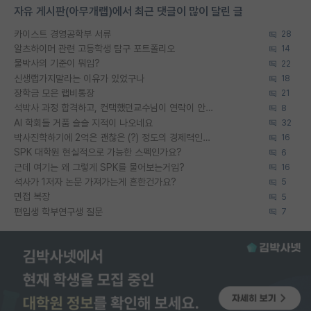
자유 게시판(아무개랩)에서 최근 댓글이 많이 달린 글
카이스트 경영공학부 서류
28
알츠하이머 관련 고등학생 탐구 포트폴리오
14
물박사의 기준이 뭐임?
22
신생랩가지말라는 이유가 있었구나
18
장학금 모은 랩비통장
21
석박사 과정 합격하고, 컨택했던교수님이 연락이 안됩니다...
8
AI 학회들 거품 슬슬 지적이 나오네요
32
박사진학하기에 2억은 괜찮은 (?) 정도의 경제력인가요
16
SPK 대학원 현실적으로 가능한 스펙인가요?
6
근데 여기는 왜 그렇게 SPK를 물어보는거임?
16
석사가 1저자 논문 가져가는게 흔한건가요?
5
면접 복장
5
편입생 학부연구생 질문
7