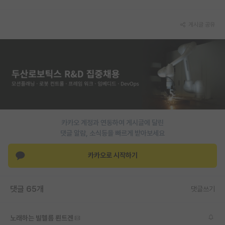
PI 전용 게시판
게시글 공유
인문사회 계열 게시판
특수/전문대학원 게시판
반도체/AI 게시판
장학금/장학생 게시판
학술 정보 게시판
카카오 계정과 연동하여 게시글에 달린
댓글 알람, 소식등을 빠르게 받아보세요
홍보 게시판
카카오로 시작하기
커리어
유학교육
댓글 65개
댓글쓰기
이벤트
반도체 아카데미
노래하는 빌헬름 뢴트겐