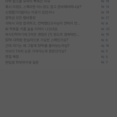
미박 탑스쿨 유학이 빡세진 이유
19
혹시 이정도 스펙이면 어느정도 잡고 준비해야하나요?
14
신생랩가지말라는 이유가 있었구나
18
장학금 모은 랩비통장
21
석박사 과정 합격하고, 컨택했던교수님이 연락이 안됩니다...
8
AI 학회들 거품 슬슬 지적이 나오네요
32
박사진학하기에 2억은 괜찮은 (?) 정도의 경제력인가요
16
SPK 대학원 현실적으로 가능한 스펙인가요?
6
근데 여기는 왜 그렇게 SPK를 물어보는거임?
16
석사가 1저자 논문 가져가는게 흔한건가요?
5
면접 복장
5
편입생 학부연구생 질문
7