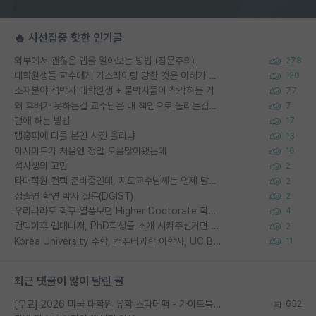
🔥 시선집중 핫한 인기글
외부에서 괜찮은 랩을 알아보는 방법 (장문주의)
278
대학원생들 교수에게 가스라이팅 당한 것은 이해가 갑니다. 안타깝네요.
120
소재분야 석박사 대학원생 + 물박사들이 착각하는 거
77
왜 후배가 못하는걸 교수님은 내 책임으로 돌리는걸까요?
7
편애 하는 방법
17
랩홈피에 다들 본인 사진 올리냐
13
이사이트가 처음엔 정말 도움많이됐는데
16
석사생의 고민
2
타대학원 컨텍 준비중인데, 지도교수님께는 언제 말씀드려야 할까요?
2
정출연 학연 박사 질문(DGIST)
2
우리나라도 학구 열풍보면 Higher Doctorate 학위가 필요하다고 봅니다.
4
컨택이후 랩매니저, PhD학생들 소개 시켜주신거면 거의 컨펌에 가깝나요?
2
Korea University 수학, 컴퓨터과학 이학사, UC Berkeley 산업공학 대학원 공학박사가 되는 것은 쉽지 않겠죠?
11
최근 댓글이 많이 달린 글
[무료] 2026 미국 대학원 유학 스타터팩 - 가이드북 & 합격자 컨택메일 템플릿
652