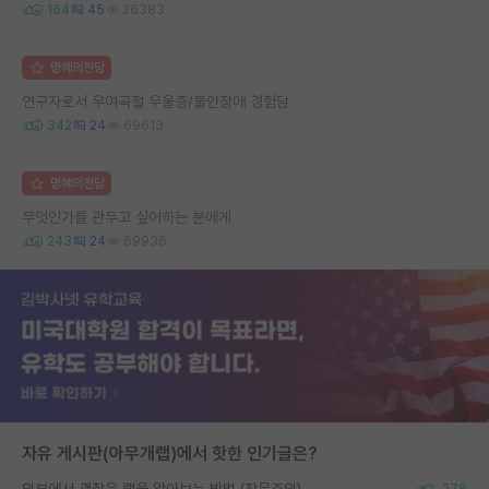
164
45
26383
명예의전당
연구자로서 우여곡절 우울증/불안장애 경험담
342
24
69613
명예의전당
무엇인가를 관두고 싶어하는 분에게
243
24
69936
자유 게시판(아무개랩)에서 핫한 인기글은?
외부에서 괜찮은 랩을 알아보는 방법 (장문주의)