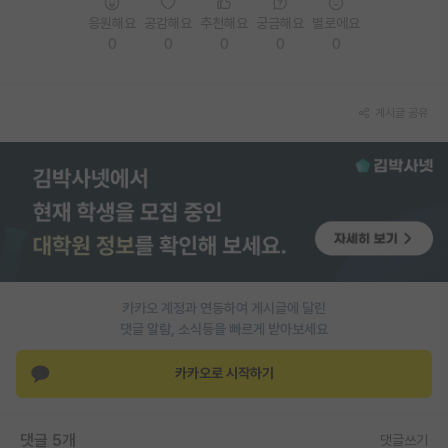
응원해요
공감해요
추천해요
궁금해요
별로에요
PI 전용 게시판
0
0
0
0
0
인문사회 계열 게시판
특수/전문대학원 게시판
게시글 공유
반도체/AI 게시판
장학금/장학생 게시판
학술 정보 게시판
홍보 게시판
카카오 계정과 연동하여 게시글에 달린
커리어
댓글 알람, 소식등을 빠르게 받아보세요
유학교육
카카오로 시작하기
이벤트
반도체 아카데미
댓글 5개
댓글쓰기