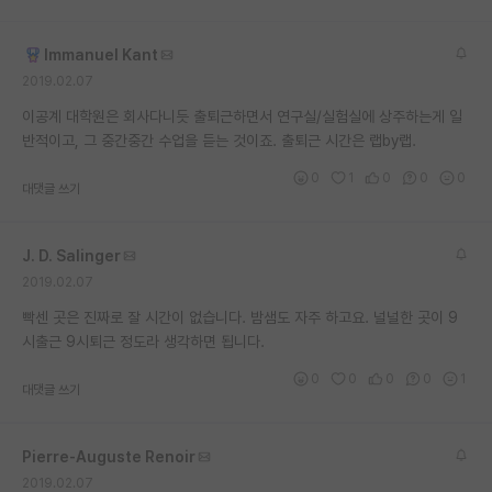
재팬라운지 🌸
Immanuel Kant
2019.02.07
이공계 대학원은 회사다니듯 출퇴근하면서 연구실/실험실에 상주하는게 일
반적이고, 그 중간중간 수업을 듣는 것이죠. 출퇴근 시간은 랩by랩.
0
1
0
0
0
대댓글 쓰기
J. D. Salinger
2019.02.07
빡센 곳은 진짜로 잘 시간이 없습니다. 밤샘도 자주 하고요. 널널한 곳이 9
시출근 9시퇴근 정도라 생각하면 됩니다.
0
0
0
0
1
대댓글 쓰기
Pierre-Auguste Renoir
2019.02.07