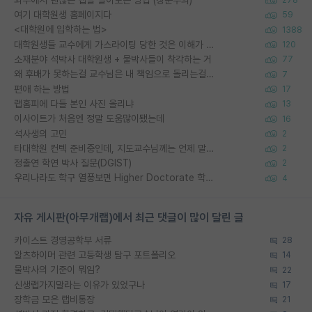
278
여기 대학원생 홈페이지다
59
<대학원에 입학하는 법>
1388
대학원생들 교수에게 가스라이팅 당한 것은 이해가 갑니다. 안타깝네요.
120
소재분야 석박사 대학원생 + 물박사들이 착각하는 거
77
왜 후배가 못하는걸 교수님은 내 책임으로 돌리는걸까요?
7
편애 하는 방법
17
랩홈피에 다들 본인 사진 올리냐
13
이사이트가 처음엔 정말 도움많이됐는데
16
석사생의 고민
2
타대학원 컨텍 준비중인데, 지도교수님께는 언제 말씀드려야 할까요?
2
정출연 학연 박사 질문(DGIST)
2
우리나라도 학구 열풍보면 Higher Doctorate 학위가 필요하다고 봅니다.
4
자유 게시판(아무개랩)에서 최근 댓글이 많이 달린 글
카이스트 경영공학부 서류
28
알츠하이머 관련 고등학생 탐구 포트폴리오
14
물박사의 기준이 뭐임?
22
신생랩가지말라는 이유가 있었구나
17
장학금 모은 랩비통장
21