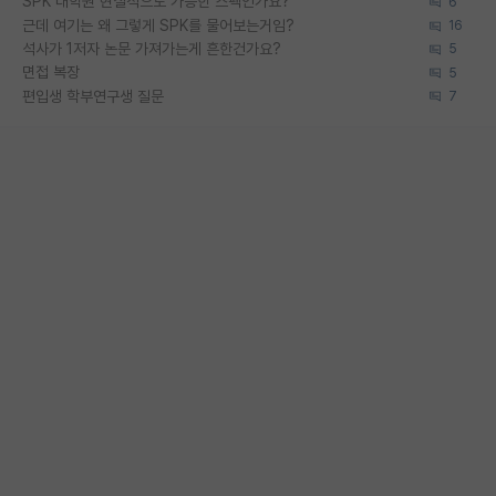
SPK 대학원 현실적으로 가능한 스펙인가요?
6
근데 여기는 왜 그렇게 SPK를 물어보는거임?
16
석사가 1저자 논문 가져가는게 흔한건가요?
5
면접 복장
5
편입생 학부연구생 질문
7