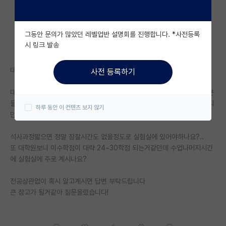
자유 게시판(아무개랩)
그동안 문의가 많았던 레벨업반 설명회를 진행합니다. *사전등록
미국 유학 게시판
시 링크 발송
미국 대학원 합격 후기 게시판
대학원 진학 희망하는 (수목 전공) 4학년되는 학생입니다..
사전 등록하기
대학원생 모집 게시판
대학원 인식이 많이 힘들다라는건 익히 알고있는데 가끔 석사과정 마치신분
대학원 합격 후기 게시판
들 후기보면 제일힘들었던것이 교수님갈굼보다 잠을 못잤다?라고 표현하시
하루 동안 이 컨텐츠 보지 않기
던데
연구실(PI) 홍보 게시판
석사과정밟으면 정말 잠잘시간도 없을정도로 실험실에 있어야하나요?..
석박사 채용 정보 게시판
또 대학원보니 이수학점이 대략 24~30학점 되는거같던데 수업나머지시간
에 실험실에 주로 계시나요?
임용 정보 게시판
학부 인턴 게시판
전공상관없이 혹시 알고계시면 답변 부탁드립니다
큰 참고가 될거같아 질문올렸습니다!
취업 게시판
임용 후기 게시판