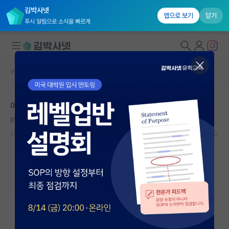
김박사넷
앱으로 보기
닫기
푸시 알림으로 소식을 빠르게
커뮤니티 홈
자유 게시판(아무개랩)
대학원생 모집
예비 선배님들
국내대학원 정보
Pierre-Auguste Renoir
연구실&오픈랩
2019.02.06
5
4913
커뮤니티
커뮤니티 홈
전체글보기
베스트 게시판
IF 명예의전당