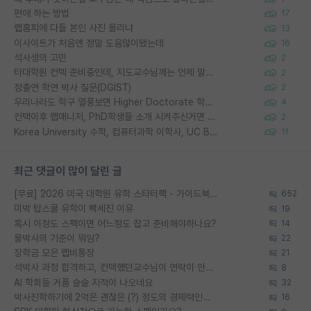
편애 하는 방법
17
랩홈피에 다들 본인 사진 올리냐
13
이사이트가 처음엔 정말 도움많이됐는데
16
석사생의 고민
2
타대학원 컨텍 준비중인데, 지도교수님께는 언제 말씀드려야 할까요?
2
정출연 학연 박사 질문(DGIST)
2
우리나라도 학구 열풍보면 Higher Doctorate 학위가 필요하다고 봅니다.
4
컨택이후 랩매니저, PhD학생들 소개 시켜주신거면 거의 컨펌에 가깝나요?
2
Korea University 수학, 컴퓨터과학 이학사, UC Berkeley 산업공학 대학원 공학박사가 되는 것은 쉽지 않겠죠?
11
최근 댓글이 많이 달린 글
[무료] 2026 미국 대학원 유학 스타터팩 - 가이드북 & 합격자 컨택메일 템플릿
652
미박 탑스쿨 유학이 빡세진 이유
19
혹시 이정도 스펙이면 어느정도 잡고 준비해야하나요?
14
물박사의 기준이 뭐임?
22
장학금 모은 랩비통장
21
석박사 과정 합격하고, 컨택했던교수님이 연락이 안됩니다...
8
AI 학회들 거품 슬슬 지적이 나오네요
32
박사진학하기에 2억은 괜찮은 (?) 정도의 경제력인가요
16