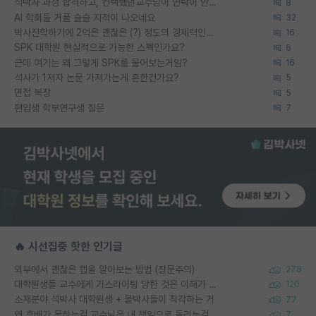
석박사 과정 합격하고, 컨택했던교수님이 연락이 안됩니다...
8
AI 학회들 거품 슬슬 지적이 나오네요
32
박사진학하기에 2억은 괜찮은 (?) 정도의 경제력인가요
16
SPK 대학원 현실적으로 가능한 스펙인가요?
6
근데 여기는 왜 그렇게 SPK를 물어보는거임?
16
석사가 1저자 논문 가져가는게 흔한건가요?
5
면접 복장
5
편입생 학부연구생 질문
7
🔥 시선집중 핫한 인기글
외부에서 괜찮은 랩을 알아보는 방법 (장문주의)
278
대학원생들 교수에게 가스라이팅 당한 것은 이해가 갑니다. 안타깝네요.
120
소재분야 석박사 대학원생 + 물박사들이 착각하는 거
77
왜 후배가 못하는걸 교수님은 내 책임으로 돌리는걸까요?
7