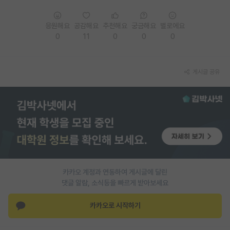
PI 전용 게시판
응원해요
공감해요
추천해요
궁금해요
별로에요
인문사회 계열 게시판
0
11
0
0
0
특수/전문대학원 게시판
게시글 공유
반도체/AI 게시판
장학금/장학생 게시판
학술 정보 게시판
홍보 게시판
커리어
카카오 계정과 연동하여 게시글에 달린
유학교육
댓글 알람, 소식등을 빠르게 받아보세요
이벤트
카카오로 시작하기
반도체 아카데미