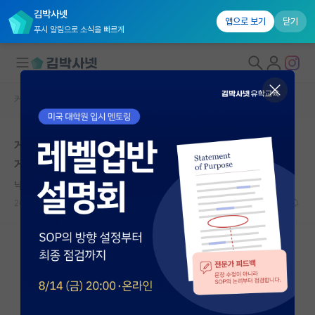
김박사넷
앱으로 보기
닫기
푸시 알림으로 소식을 빠르게
커뮤니티 홈
자유 게시판(아무개랩)
대학원생 모집
게시판 보면 학부/대학원 학벌가지고 무시하거나 혹은 이
국내대학원 정보
게 중요하네 마네 난리인데
연구실&오픈랩
낙천적인 레프 톨스토이
커뮤니티
2024.03.11
6
3707
커뮤니티 홈
전체글보기
베스트 게시판
IF 명예의전당