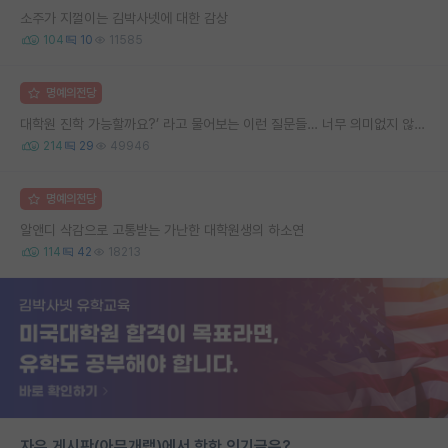
소주가 지껄이는 김박사넷에 대한 감상
104
10
11585
명예의전당
대학원 진학 가능할까요?’ 라고 물어보는 이런 질문들… 너무 의미없지 않나요?
214
29
49946
명예의전당
알앤디 삭감으로 고통받는 가난한 대학원생의 하소연
114
42
18213
자유 게시판(아무개랩)에서 핫한 인기글은?