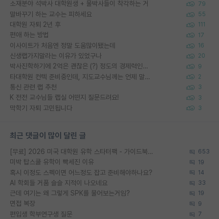
소재분야 석박사 대학원생 + 물박사들이 착각하는 거
79
말바꾸기 하는 교수는 피하세요
55
대학원 자퇴 2년 후
111
편애 하는 방법
17
이사이트가 처음엔 정말 도움많이됐는데
16
신생랩가지말라는 이유가 있었구나
20
박사진학하기에 2억은 괜찮은 (?) 정도의 경제력인가요
9
타대학원 컨텍 준비중인데, 지도교수님께는 언제 말씀드려야 할까요?
2
통신 관련 랩 추천
3
K 전전 교수님들 랩실 어떤지 질문드려요!
3
막학기 자퇴 고민됩니다
3
최근 댓글이 많이 달린 글
[무료] 2026 미국 대학원 유학 스타터팩 - 가이드북 & 합격자 컨택메일 템플릿
653
미박 탑스쿨 유학이 빡세진 이유
19
혹시 이정도 스펙이면 어느정도 잡고 준비해야하나요?
14
AI 학회들 거품 슬슬 지적이 나오네요
33
근데 여기는 왜 그렇게 SPK를 물어보는거임?
19
면접 복장
9
편입생 학부연구생 질문
7