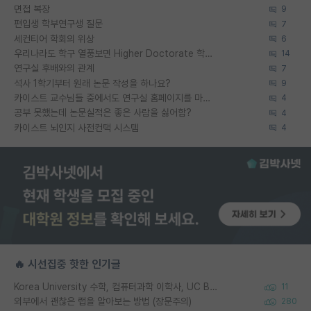
면접 복장
9
편입생 학부연구생 질문
7
세컨티어 학회의 위상
6
우리나라도 학구 열풍보면 Higher Doctorate 학위가 필요하다고 봅니다.
14
연구실 후배와의 관계
7
석사 1학기부터 원래 논문 작성을 하나요?
9
카이스트 교수님들 중에서도 연구실 홈페이지를 마련 안 하신 분들이 계시던데
4
공부 못했는데 논문실적은 좋은 사람을 싫어함?
4
카이스트 뇌인지 사전컨택 시스템
4
🔥 시선집중 핫한 인기글
Korea University 수학, 컴퓨터과학 이학사, UC Berkeley 산업공학 대학원 공학박사가 되는 것은 쉽지 않겠죠?
11
외부에서 괜찮은 랩을 알아보는 방법 (장문주의)
280