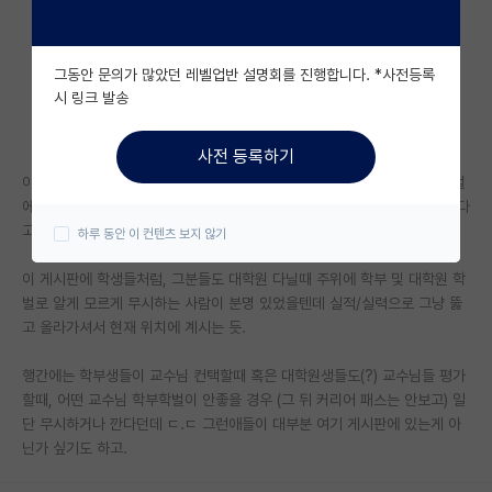
자유 게시판(아무개랩)
그동안 문의가 많았던 레벨업반 설명회를 진행합니다. *사전등록
미국 유학 게시판
시 링크 발송
미국 대학원 합격 후기 게시판
사전 등록하기
대학원생 모집 게시판
이런거 볼때마다, 각 분야에 보면 상대적으로 안좋은 학부 혹은 대학원 학벌
에도 불구하고 위로 뚫고 올라가시는 연구자 및 교수분들이 더더욱 대단하다
대학원 합격 후기 게시판
고 생각든다.
하루 동안 이 컨텐츠 보지 않기
연구실(PI) 홍보 게시판
이 게시판에 학생들처럼, 그분들도 대학원 다닐때 주위에 학부 및 대학원 학
벌로 알게 모르게 무시하는 사람이 분명 있었을텐데 실적/실력으로 그냥 뚫
석박사 채용 정보 게시판
고 올라가셔서 현재 위치에 계시는 듯.
임용 정보 게시판
행간에는 학부생들이 교수님 컨택할때 혹은 대학원생들도(?) 교수님들 평가
학부 인턴 게시판
할때, 어떤 교수님 학부학벌이 안좋을 경우 (그 뒤 커리어 패스는 안보고) 일
단 무시하거나 깐다던데 ㄷ.ㄷ 그런애들이 대부분 여기 게시판에 있는게 아
취업 게시판
닌가 싶기도 하고.
임용 후기 게시판