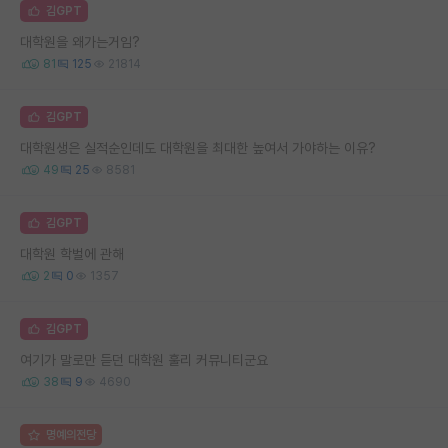
김GPT
대학원을 왜가는거임?
81
125
21814
김GPT
대학원생은 실적순인데도 대학원을 최대한 높여서 가야하는 이유?
49
25
8581
김GPT
대학원 학벌에 관해
2
0
1357
김GPT
여기가 말로만 듣던 대학원 훌리 커뮤니티군요
38
9
4690
명예의전당