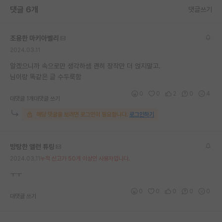
댓글 6개
댓글쓰기
재팬라운지 🌸
조용한 마키아벨리
2024.03.11
알겠으니까 속으로만 생각하셈 괜히 장작만 더 얹지말고.
님이랑 똑같은 글 수두룩함
0
0
2
0
4
대댓글 1개
대댓글 쓰기
해당 댓글을 보려면 로그인이 필요합니다.
로그인하기
방탕한 앨런 튜링
2024.03.11
누적 신고가 50개 이상인 사용자입니다.
ㅜㅜ
0
0
0
0
0
대댓글 쓰기