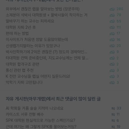
외부에서 괜찮은 랩을 알아보는 방법 (장문주의)
280
소재분야 석박사 대학원생 + 물박사들이 착각하는 거
79
말바꾸기 하는 교수는 피하세요
55
대학원 자퇴 2년 후
111
편애 하는 방법
17
이사이트가 처음엔 정말 도움많이됐는데
16
신생랩가지말라는 이유가 있었구나
20
박사진학하기에 2억은 괜찮은 (?) 정도의 경제력인가요
9
타대학원 컨텍 준비중인데, 지도교수님께는 언제 말씀드려야 할까요?
2
대학원 합격구조 관련
2
통신 관련 랩 추천
3
K 전전 교수님들 랩실 어떤지 질문드려요!
3
막학기 자퇴 고민됩니다
3
자유 게시판(아무개랩)에서 최근 댓글이 많이 달린 글
AI 학회들 거품 슬슬 지적이 나오네요
33
카이스트 서류 전형 배수
11
SPK 대학원 현실적으로 가능한 스펙인가요?
6
근데 여기는 왜 그렇게 SPK를 물어보는거임?
19