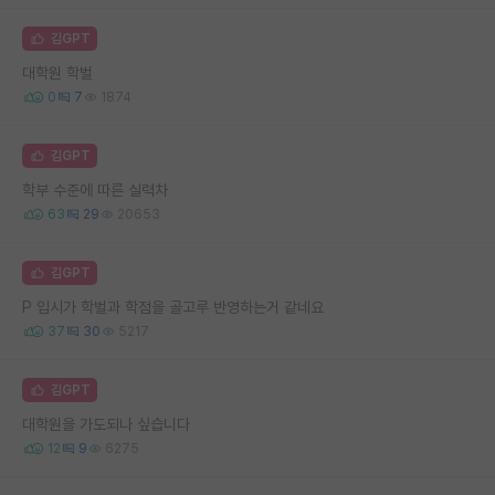
김GPT
대학원 학벌
0
7
1874
김GPT
학부 수준에 따른 실력차
63
29
20653
김GPT
P 입시가 학벌과 학점을 골고루 반영하는거 같네요
37
30
5217
김GPT
대학원을 가도되나 싶습니다
12
9
6275