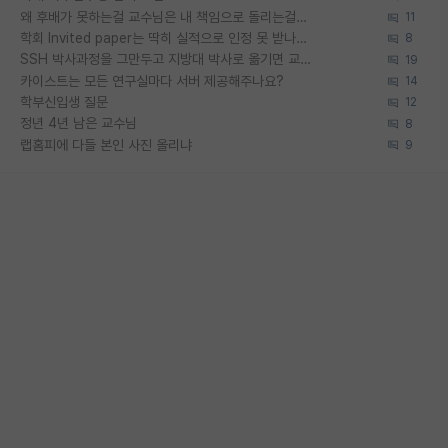
왜 후배가 못하는걸 교수님은 내 책임으로 돌리는걸까요?
11
학회 Invited paper는 딱히 실적으로 인정 못 받나요?
8
SSH 박사과정을 그만두고 지방대 박사로 옮기면 교수의 꿈은 끝일까요?
19
카이스트는 모든 연구실마다 서버 제공해주나요?
14
학부신입생 질문
12
정년 4년 남은 교수님
8
랩홈피에 다들 본인 사진 올리냐
9