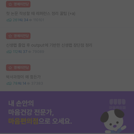
명예의전당
첫 논문 작성할 때 레퍼런스 정리 꿀팁 (+a)
261
34
110101
명예의전당
신생랩 졸업 후 output에 기반한 신생랩 장단점 정리
112
37
79089
명예의전당
박사과정이 왜 힘든가
78
14
37383