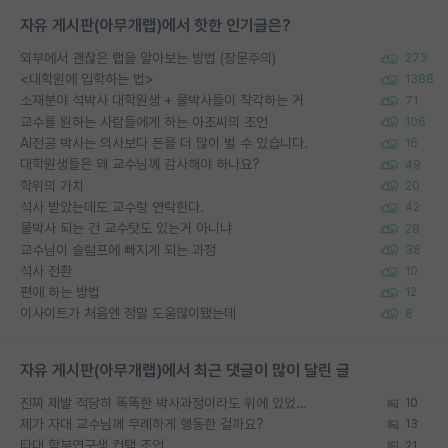
자유 게시판(아무개랩)에서 핫한 인기글은?
외부에서 괜찮은 랩을 알아보는 방법 (장문주의)
273
<대학원에 입학하는 법>
1388
소재분야 석박사 대학원생 + 물박사들이 착각하는 거
71
교수를 원하는 사람들에게 하는 아조씨의 조언
106
AI전공 박사는 의사보다 돈을 더 많이 벌 수 있습니다.
16
대학원생들은 왜 교수님께 감사해야 하나요?
49
학위의 가치
20
석사 받았는데도 교수랑 연락한다.
42
물박사 되는 건 교수탓도 있는거 아니냐
28
교수님이 슬럼프에 빠지게 되는 과정
38
석사 전환
10
편애 하는 방법
12
이사이트가 처음엔 정말 도움많이됐는데
8
자유 게시판(아무개랩)에서 최근 댓글이 많이 달린 글
진짜 제발 적당히 똑똑한 박사과정이라도 위에 있었으면..
10
제가 자대 교수님께 무례하게 행동한 걸까요?
13
타대 학부연구생 컨택 조언
21