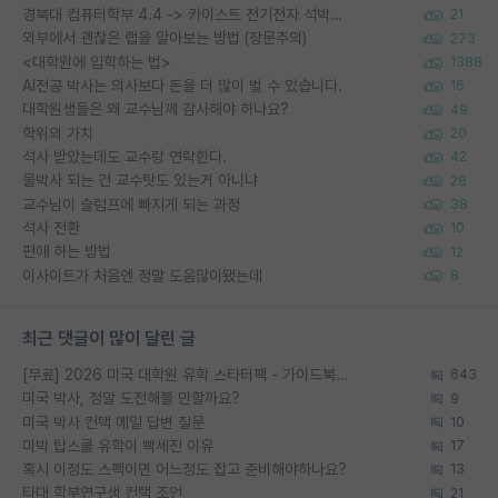
경북대 컴퓨터학부 4.4 -> 카이스트 전기전자 석박사통합과정 합격
21
외부에서 괜찮은 랩을 알아보는 방법 (장문주의)
273
<대학원에 입학하는 법>
1388
AI전공 박사는 의사보다 돈을 더 많이 벌 수 있습니다.
16
대학원생들은 왜 교수님께 감사해야 하나요?
49
학위의 가치
20
석사 받았는데도 교수랑 연락한다.
42
물박사 되는 건 교수탓도 있는거 아니냐
28
교수님이 슬럼프에 빠지게 되는 과정
38
석사 전환
10
편애 하는 방법
12
이사이트가 처음엔 정말 도움많이됐는데
8
최근 댓글이 많이 달린 글
[무료] 2026 미국 대학원 유학 스타터팩 - 가이드북 & 합격자 컨택메일 템플릿
643
미국 박사, 정말 도전해볼 만할까요?
9
미국 박사 컨택 메일 답변 질문
10
미박 탑스쿨 유학이 빡세진 이유
17
혹시 이정도 스펙이면 어느정도 잡고 준비해야하나요?
13
타대 학부연구생 컨택 조언
21