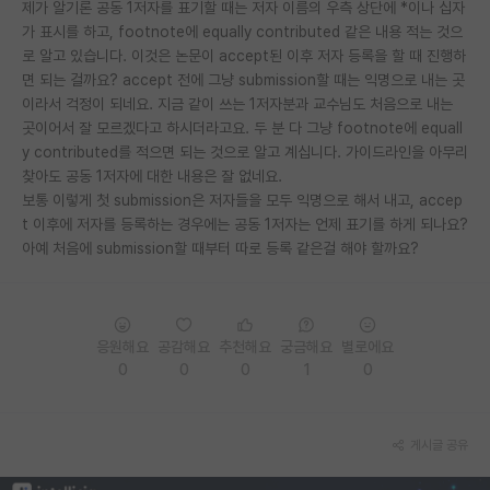
제가 알기론 공동 1저자를 표기할 때는 저자 이름의 우측 상단에 *이나 십자
가 표시를 하고, footnote에 equally contributed 같은 내용 적는 것으
PI 전용 게시판
로 알고 있습니다. 이것은 논문이 accept된 이후 저자 등록을 할 때 진행하
인문사회 계열 게시판
면 되는 걸까요? accept 전에 그냥 submission할 때는 익명으로 내는 곳
이라서 걱정이 되네요. 지금 같이 쓰는 1저자분과 교수님도 처음으로 내는
특수/전문대학원 게시판
곳이어서 잘 모르겠다고 하시더라고요. 두 분 다 그냥 footnote에 equall
y contributed를 적으면 되는 것으로 알고 계십니다. 가이드라인을 아무리
반도체/AI 게시판
찾아도 공동 1저자에 대한 내용은 잘 없네요.
보통 이렇게 첫 submission은 저자들을 모두 익명으로 해서 내고, accep
장학금/장학생 게시판
t 이후에 저자를 등록하는 경우에는 공동 1저자는 언제 표기를 하게 되나요?
아예 처음에 submission할 때부터 따로 등록 같은걸 해야 할까요?
학술 정보 게시판
홍보 게시판
커리어
응원해요
공감해요
추천해요
궁금해요
별로에요
0
0
0
1
0
유학교육
이벤트
게시글 공유
반도체 아카데미