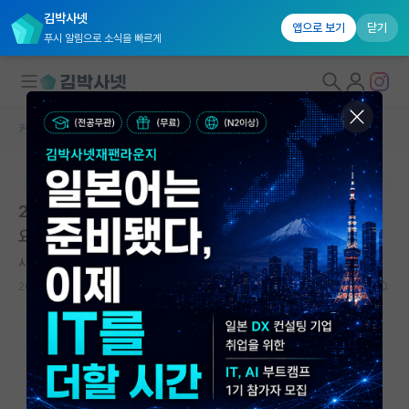
김박사넷
앱으로 보기
닫기
푸시 알림으로 소식을 빠르게
커뮤니티 홈
자유 게시판(아무개랩)
대학원생 모집
본문이 수정되지 않는 박제글입니다.
국내대학원 정보
2번째 공동1저자는 논문 제출할 때는 따로 표기 안되나
연구실&오픈랩
요?
커뮤니티
사려깊은 존 내시
2024.03.01
5
14955
커뮤니티 홈
전체글보기
베스트 게시판
IF 명예의전당