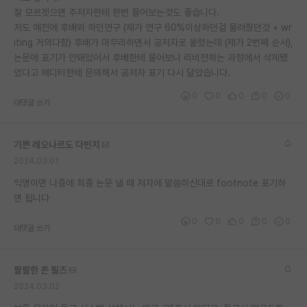
잘 모르겟으면 주저자한테 한번 물어보는것도 좋습니다.
저도 예전에 후배와 하던연구 (제가 연구 60%이상하던걸 물려줬던것 + wr
iting 거의다함) 후배가 마무리하면서 공저자로 올렸는데 (제가 2번째 순서),
논문에 표기가 안돼있어서 후배한테 물어보니 리비전하는 과정에서 삭제됐
었다고 에디터한테 문의해서 공저자 표기 다시 달았습니다.
0
0
0
0
0
대댓글 쓰기
기쁜 레오나르도 다빈치
2024.03.01
익명이면 나중에 최종 논문 낼 때 저자에 말씀하신대로 footnote 표기하
면 됩니다
0
0
0
0
0
대댓글 쓰기
팔팔한 존 필즈
2024.03.02