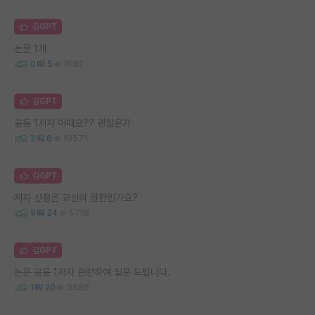
김GPT
논문 1개
0
5
1082
김GPT
공동 1저자 어때요?? 괜찮은가
2
6
19571
김GPT
저자 선정은 교신의 권한인가요?
9
24
5718
김GPT
논문 공동 1저자 관련하여 질문 드립니다.
1
20
3586