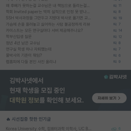
왜 후배가 못하는걸 교수님은 내 책임으로 돌리는걸까요?
11
학회 Invited paper는 딱히 실적으로 인정 못 받나요?
8
SSH 박사과정을 그만두고 지방대 박사로 옮기면 교수의 꿈은 끝일까요?
19
가슴에 손을 올려놓고 싫어하는 사람 불공정하게 리뷰
7
카이스트는 모든 연구실마다 서버 제공해주나요?
14
학부신입생 질문
12
정년 4년 남은 교수님
8
연구실 학생 하나 자퇴했는데
7
물박사의 기준이 뭐임?
6
랩홈피에 다들 본인 사진 올리냐
9
🔥 시선집중 핫한 인기글
Korea University 수학, 컴퓨터과학 이학사, UC Berkeley 산업공학 대학원 공학박사가 되는 것은 쉽지 않겠죠?
6