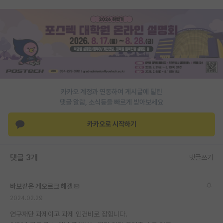
PI 전용 게시판
인문사회 계열 게시판
특수/전문대학원 게시판
반도체/AI 게시판
카카오 계정과 연동하여 게시글에 달린
장학금/장학생 게시판
댓글 알람, 소식등을 빠르게 받아보세요
학술 정보 게시판
카카오로 시작하기
홍보 게시판
커리어
댓글 3개
댓글쓰기
유학교육
바보같은 게오르크 헤겔
이벤트
2024.02.29
연구재단 과제이고 과제 인건비로 잡힙니다.
반도체 아카데미