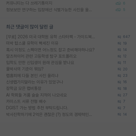
커뮤니티는 다 쓰레기통이지
6
정보보안 연구하는 입장에선 식별가능한 사진을 올리는건 비추이긴함
5
최근 댓글이 많이 달린 글
[무료] 2026 미국 대학원 유학 스타터팩 - 가이드북 & 합격자 컨택메일 템플릿
647
미박 탑스쿨 유학이 빡세진 이유
19
혹시 이정도 스펙이면 어느정도 잡고 준비해야하나요?
14
알츠하이머 관련 고등학생 탐구 포트폴리오
12
입학도 안한 신입생이 원래 관심을 받나요
11
물박사의 기준이 뭐임?
20
랩홈피에 다들 본인 사진 올리냐
23
신생랩가지말라는 이유가 있었구나
16
장학금 모은 랩비통장
18
AI 학회들 거품 슬슬 지적이 나오네요
27
카이스트 서류 전형 배수
7
DGIST 가는 방법 추천 부탁드립니다.
7
박사진학하기에 2억은 괜찮은 (?) 정도의 경제력인가요
14