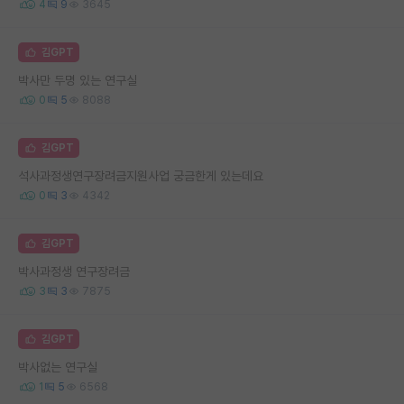
4
9
3645
김GPT
박사만 두명 있는 연구실
0
5
8088
김GPT
석사과정생연구장려금지원사업 궁금한게 있는데요
0
3
4342
김GPT
박사과정생 연구장려금
3
3
7875
김GPT
박사없는 연구실
1
5
6568