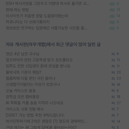
SSH 박사과정을 그만두고 지방대 박사로 옮기면 교수의 꿈은 끝일까요?
9
편애 하는 방법
15
이사이트가 처음엔 정말 도움많이됐는데
14
커뮤니티는 다 쓰레기통이지
6
정보보안 연구하는 입장에선 식별가능한 사진을 올리는건 비추이긴함
5
자유 게시판(아무개랩)에서 최근 댓글이 많이 달린 글
정년 4년 남은 교수님
9
알츠하이머 관련 고등학생 탐구 포트폴리오
12
입학도 안한 신입생이 원래 관심을 받나요
11
물박사의 기준이 뭐임?
20
랩홈피에 다들 본인 사진 올리냐
23
신생랩가지말라는 이유가 있었구나
16
오늘 카이스트 발표
6
장학금 모은 랩비통장
18
AI 학회들 거품 슬슬 지적이 나오네요
27
카이스트 서류 전형 배수
7
DGIST 가는 방법 추천 부탁드립니다.
7
박사진학하기에 2억은 괜찮은 (?) 정도의 경제력인가요
14
근데 여기는 왜 그렇게 SPK를 물어보는거임?
5