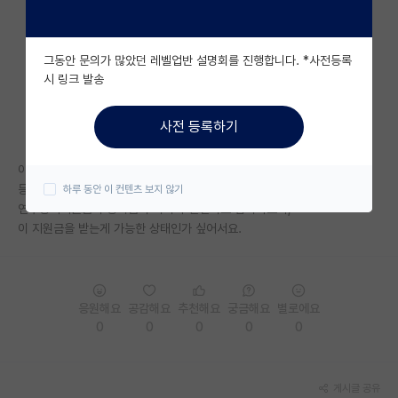
자유 게시판(아무개랩)
그동안 문의가 많았던 레벨업반 설명회를 진행합니다. *사전등록
미국 유학 게시판
시 링크 발송
미국 대학원 합격 후기 게시판
사전 등록하기
대학원생 모집 게시판
이런 제도가 있는 줄 처음 알았는데요 ㅠㅠ
대학원 합격 후기 게시판
등록금+생활비가 어느정도 나오는 중인데,
하루 동안 이 컨텐츠 보지 않기
연구장려지원금이 장학금이 아니라 인건비로 잡히다보니,
연구실(PI) 홍보 게시판
이 지원금을 받는게 가능한 상태인가 싶어서요.
석박사 채용 정보 게시판
임용 정보 게시판
응원해요
공감해요
추천해요
궁금해요
별로에요
학부 인턴 게시판
0
0
0
0
0
취업 게시판
게시글 공유
임용 후기 게시판