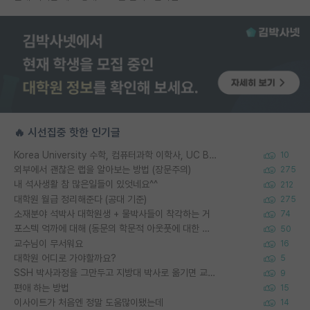
🔥 시선집중 핫한 인기글
Korea University 수학, 컴퓨터과학 이학사, UC Berkeley 산업공학 대학원 공학박사가 되는 것은 쉽지 않겠죠?
10
외부에서 괜찮은 랩을 알아보는 방법 (장문주의)
275
내 석사생활 참 많은일들이 있엇네요^^
212
대학원 월급 정리해준다 (공대 기준)
275
소재분야 석박사 대학원생 + 물박사들이 착각하는 거
74
포스텍 억까에 대해 (동문의 학문적 아웃풋에 대한 반박)
50
교수님이 무서워요
16
대학원 어디로 가야할까요?
5
SSH 박사과정을 그만두고 지방대 박사로 옮기면 교수의 꿈은 끝일까요?
9
편애 하는 방법
15
이사이트가 처음엔 정말 도움많이됐는데
14