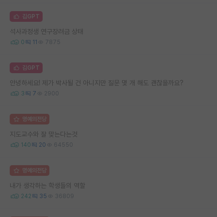
김GPT
석사과정생 연구장려금 상태
0
11
7875
김GPT
안녕하세요! 제가 박사될 건 아니지만 질문 몇 개 해도 괜찮을까요?
3
7
2900
명예의전당
지도교수와 잘 맞는다는것
140
20
64550
명예의전당
내가 생각하는 학생들의 역할
242
35
36809