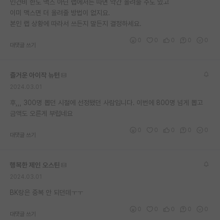
인건비 한도 맥스 아닌 랩에서는 따면 약간 올려줄 수도 있고
재팬라운지 🌸
이미 맥스면 더 올려줄 방법이 없지요.
본인 랩 상황에 따라서 쓰든지 말든지 결정하세요.
0
0
0
0
0
대댓글 쓰기
즐거운 아이작 뉴턴
2024.03.01
후,,, 300명 뽑던 시절에 선정됐던 사람입니다. 이번에 800명 넘게 뽑고
금액도 오른게 부럽네요
0
0
0
0
0
대댓글 쓰기
행복한 제인 오스틴
2024.03.01
BK랑은 중복 안 되던데ㅜㅜ
0
0
0
0
0
대댓글 쓰기