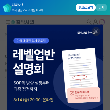
김박사넷
앱으로 보기
닫기
푸시 알림으로 소식을 빠르게
커뮤니티 홈
자유 게시판(아무개랩)
대학원생 모집
본문이 수정되지 않는 박제글입니다.
국내대학원 정보
박사과정생 연구장려금지원 이거는 보통 인건비가 안나오
연구실&오픈랩
는 연구실에서 쓰는건가요?
커뮤니티
덤덤한 알프레드 노벨
2024.02.29
3
5113
커뮤니티 홈
전체글보기
베스트 게시판
IF 명예의전당