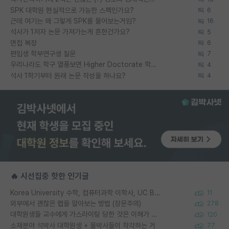
SPK 대학원 현실적으로 가능한 스펙인가요?
6
근데 여기는 왜 그렇게 SPK를 물어보는거임?
16
석사가 1저자 논문 가져가는게 흔한건가요?
5
면접 복장
6
편입생 학부연구생 질문
7
우리나라도 학구 열풍보면 Higher Doctorate 학위가 필요하다고 봅니다.
4
석사 1학기부터 원래 논문 작성을 하나요?
4
🔥 시선집중 핫한 인기글
Korea University 수학, 컴퓨터과학 이학사, UC Berkeley 산업공학 대학원 공학박사가 되는 것은 쉽지 않겠죠?
11
외부에서 괜찮은 랩을 알아보는 방법 (장문주의)
278
대학원생들 교수에게 가스라이팅 당한 것은 이해가 갑니다. 안타깝네요.
120
소재분야 석박사 대학원생 + 물박사들이 착각하는 거
77