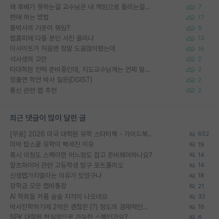
왜 후배가 못하는걸 교수님은 내 책임으로 돌리는걸까요?
7
편애 하는 방법
17
물박사의 기준이 뭐임?
9
랩홈피에 다들 본인 사진 올리냐
13
이사이트가 처음엔 정말 도움많이됐는데
16
석사생의 고민
2
타대학원 컨텍 준비중인데, 지도교수님께는 언제 말씀드려야 할까요?
2
정출연 학연 박사 질문(DGIST)
2
통신 관련 랩 추천
2
최근 댓글이 많이 달린 글
[무료] 2026 미국 대학원 유학 스타터팩 - 가이드북 & 합격자 컨택메일 템플릿
652
미박 탑스쿨 유학이 빡세진 이유
19
혹시 이정도 스펙이면 어느정도 잡고 준비해야하나요?
14
알츠하이머 관련 고등학생 탐구 포트폴리오
14
신생랩가지말라는 이유가 있었구나
18
장학금 모은 랩비통장
21
AI 학회들 거품 슬슬 지적이 나오네요
32
박사진학하기에 2억은 괜찮은 (?) 정도의 경제력인가요
16
SPK 대학원 현실적으로 가능한 스펙인가요?
6