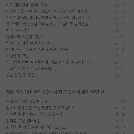
여기 대학원생 홈페이지다
59
대학원생들 교수에게 가스라이팅 당한 것은 이해가 갑니다. 안타깝네요.
120
소재분야 석박사 대학원생 + 물박사들이 착각하는 거
77
왜 후배가 못하는걸 교수님은 내 책임으로 돌리는걸까요?
7
편애 하는 방법
17
물박사의 기준이 뭐임?
9
랩홈피에 다들 본인 사진 올리냐
13
이사이트가 처음엔 정말 도움많이됐는데
16
석사생의 고민
2
타대학원 컨텍 준비중인데, 지도교수님께는 언제 말씀드려야 할까요?
2
정출연 학연 박사 질문(DGIST)
2
통신 관련 랩 추천
2
자유 게시판(아무개랩)에서 최근 댓글이 많이 달린 글
카이스트 경영공학부 서류
29
알츠하이머 관련 고등학생 탐구 포트폴리오
14
신생랩가지말라는 이유가 있었구나
18
장학금 모은 랩비통장
21
AI 학회들 거품 슬슬 지적이 나오네요
32
박사진학하기에 2억은 괜찮은 (?) 정도의 경제력인가요
16