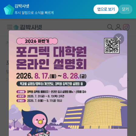
김박사넷
앱으로 보기
닫기
푸시 알림으로 소식을 빠르게
커뮤니티 홈
자유 게시판(아무개랩)
대학원생 모집
포닥의 이간질
국내대학원 정보
덤덤한 알베르 카뮈
연구실&오픈랩
2024.02.27
3
1681
커뮤니티
커뮤니티 홈
전체글보기
베스트 게시판
IF 명예의전당