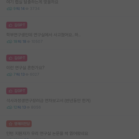
여기 랩실 탈출하는게 맞을까요
9
14
3734
김GPT
학부연구생인데 연구실에서 사고쳤어요..하..
18
18
10507
김GPT
이런 연구실 흔한가요?
7
13
6027
김GPT
석사과정생연구장려금 연차보고서 (반년동안 한거)
12
13
8056
명예의전당
인턴 지원자가 우리 연구실 논문을 싹 읽어왔네요