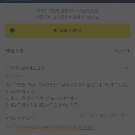
재팬라운지 🌸
카카오 계정과 연동하여 게시글에 달린
댓글 알람, 소식등을 빠르게 받아보세요
카카오로 시작하기
댓글 3개
댓글쓰기
긍정적인 프랜시스 크릭
*
2024.02.27
원래 그랬든 그렇게 되버렸든간 그렇게 해도 문제 없었으니 그런거고 윗사람
이 잡았어야 됐음
그리고 그걸 일찍 알았다면 도망쳤어야 했고
윗사람도 아는 거임 알면서도 관용하는 거고
0
0
0
0
0
대댓글 1개
대댓글 쓰기
해당 댓글을 보려면 로그인이 필요합니다.
로그인하기