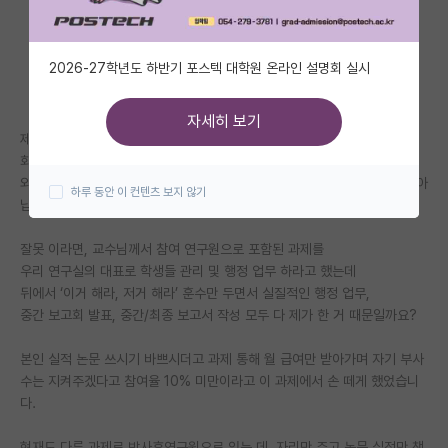
자유 게시판(아무개랩)
2026-27학년도 하반기 포스텍 대학원 온라인 설명회 실시
미국 유학 게시판
미국 대학원 합격 후기 게시판
자세히 보기
제가 도대체 포닥에게 무슨 잘못을 했기에,
대학원생 모집 게시판
회식 자리만 가면 교수님 앞에서 뒷담화를 하시는 지 모르겠습니다. 심지어
외부 자문 위원이나 박사님들 계시는 데에도요. 욕하는 대상은 저 뿐 만이 아
하루 동안 이 컨텐츠 보지 않기
대학원 합격 후기 게시판
닙니다 ㅋㅋ…
연구실(PI) 홍보 게시판
잘못 이라면, 교수님께서 참여 연구원으로 포함된 과제를
우리 연구실의 대표로 학생들 관리 및 행정 업무 하라고 했는데
석박사 채용 정보 게시판
뒤에서 ‘이거 해라, 저거 해라’ 훈수만 두면서 실질적인 행정 업무,
중간 보고회 발표, 중간/최종 보고서 작성 모두 다 제가 한 거 때문일까요?
임용 정보 게시판
학부 인턴 게시판
본인 실적 논문 쓰시기 바쁘시더고 과제 통해 월 급여만 받아가며 자기 부사
수는 지켜주겠다고 참여율 10% 미만이라고 이 과제에서 손 떼게 했었습니
취업 게시판
다.
임용 후기 게시판
현재도 다른 과제로 박사후연구원으로 있는 데, 자리만 주고 논문 실적만 챙