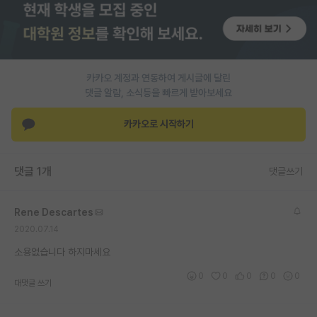
PI 전용 게시판
인문사회 계열 게시판
카카오 계정과 연동하여 게시글에 달린
특수/전문대학원 게시판
댓글 알람, 소식등을 빠르게 받아보세요
반도체/AI 게시판
카카오로 시작하기
장학금/장학생 게시판
학술 정보 게시판
댓글 1개
댓글쓰기
홍보 게시판
Rene Descartes
커리어
2020.07.14
유학교육
소용없습니다 하지마세요
이벤트
0
0
0
0
0
대댓글 쓰기
반도체 아카데미