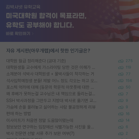
자유 게시판(아무개랩)에서 핫한 인기글은?
대학원 월급 정리해준다 (공대 기준)
275
대학원생들 교수에게 가스라이팅 당한 것은 이해가 갑니다. 안타깝네요.
119
소재분야 석박사 대학원생 + 물박사들이 착각하는 거
77
석사입학예정생 분들! 제발 어느 정도 각오는 하고 오세요.
156
포스텍 억까에 대해 (동문의 학문적 아웃풋에 대한 반박)
50
왜 후배가 못하는걸 교수님은 내 책임으로 돌리는걸까요?
7
SSH 박사과정을 그만두고 지방대 박사로 옮기면 교수의 꿈은 끝일까요?
9
가슴에 손을 올려놓고 싫어하는 사람 불공정하게 리뷰
9
편애 하는 방법
16
이사이트가 처음엔 정말 도움많이됐는데
14
정보보안 연구하는 입장에선 식별가능한 사진을 올리는건 비추이긴함
6
박사 전문연 선발 서류 추가 보완 여부(?)
2