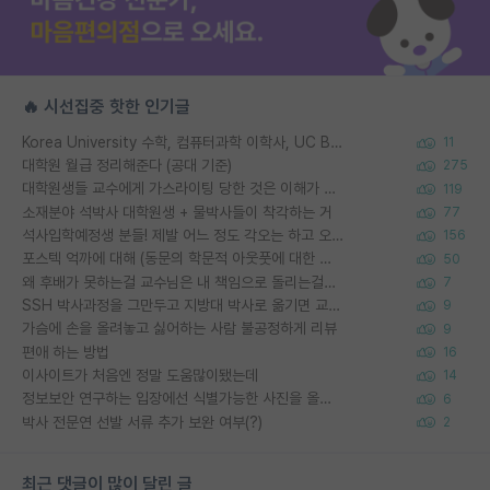
🔥 시선집중 핫한 인기글
Korea University 수학, 컴퓨터과학 이학사, UC Berkeley 산업공학 대학원 공학박사가 되는 것은 쉽지 않겠죠?
11
대학원 월급 정리해준다 (공대 기준)
275
대학원생들 교수에게 가스라이팅 당한 것은 이해가 갑니다. 안타깝네요.
119
소재분야 석박사 대학원생 + 물박사들이 착각하는 거
77
석사입학예정생 분들! 제발 어느 정도 각오는 하고 오세요.
156
포스텍 억까에 대해 (동문의 학문적 아웃풋에 대한 반박)
50
왜 후배가 못하는걸 교수님은 내 책임으로 돌리는걸까요?
7
SSH 박사과정을 그만두고 지방대 박사로 옮기면 교수의 꿈은 끝일까요?
9
가슴에 손을 올려놓고 싫어하는 사람 불공정하게 리뷰
9
편애 하는 방법
16
이사이트가 처음엔 정말 도움많이됐는데
14
정보보안 연구하는 입장에선 식별가능한 사진을 올리는건 비추이긴함
6
박사 전문연 선발 서류 추가 보완 여부(?)
2
최근 댓글이 많이 달린 글