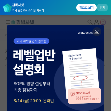
김박사넷
앱으로 보기
닫기
푸시 알림으로 소식을 빠르게
커뮤니티 홈
자유 게시판(아무개랩)
대학원생 모집
카이스트 대학원 지원 전에 교수님 컨택
국내대학원 정보
J. G. A. Pocock
연구실&오픈랩
2020.07.14
1
5655
커뮤니티
커뮤니티 홈
전체글보기
베스트 게시판
IF 명예의전당