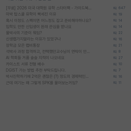
[무료] 2026 미국 대학원 유학 스타터팩 - 가이드북 & 합격자 컨택메일 템플릿
647
미박 탑스쿨 유학이 빡세진 이유
19
혹시 이정도 스펙이면 어느정도 잡고 준비해야하나요?
14
입학도 안한 신입생이 원래 관심을 받나요
14
물박사의 기준이 뭐임?
22
신생랩가지말라는 이유가 있었구나
16
장학금 모은 랩비통장
21
석박사 과정 합격하고, 컨택했던교수님이 연락이 안됩니다...
8
AI 학회들 거품 슬슬 지적이 나오네요
27
카이스트 서류 전형 배수
10
DGIST 가는 방법 추천 부탁드립니다.
7
박사진학하기에 2억은 괜찮은 (?) 정도의 경제력인가요
16
근데 여기는 왜 그렇게 SPK를 물어보는거임?
11