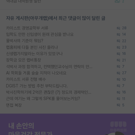
역대급 대학원생 빌런
2
자유 게시판(아무개랩)에서 최근 댓글이 많이 달린 글
카이스트 경영공학부 서류
28
입학도 안한 신입생이 원래 관심을 받나요
14
물박사의 기준이 뭐임?
22
랩홈피에 다들 본인 사진 올리냐
23
신생랩가지말라는 이유가 있었구나
16
장학금 모은 랩비통장
21
석박사 과정 합격하고, 컨택했던교수님이 연락이 안됩니다...
7
AI 학회들 거품 슬슬 지적이 나오네요
27
카이스트 서류 전형 배수
10
DGIST 가는 방법 추천 부탁드립니다.
7
박사진학하기에 2억은 괜찮은 (?) 정도의 경제력인가요
16
근데 여기는 왜 그렇게 SPK를 물어보는거임?
11
면접 복장
5