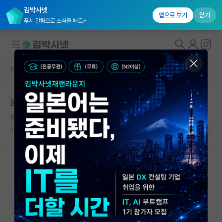
김박사넷
앱으로 보기
닫기
푸시 알림으로 소식을 빠르게
커뮤니티 홈
자유 게시판(아무개랩)
대학원생 모집
논문 투고 후 저자 수정
국내대학원 정보
노래하는 존 필즈
연구실&오픈랩
2024.01.22
12
5705
커뮤니티
커뮤니티 홈
전체글보기
베스트 게시판
IF 명예의전당