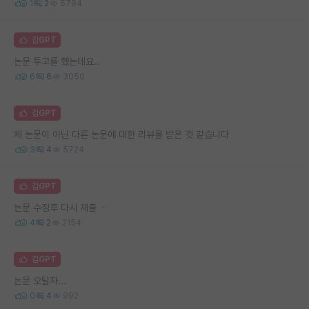
1
2
5794
김GPT
논문 투고를 했는데요..
6
6
3050
김GPT
제 논문이 아닌 다른 논문에 대한 리뷰를 받은 것 같습니다
3
4
5724
김GPT
논문 수정후 다시 재출 ᆢ
4
2
2154
김GPT
논문 오탈자...
0
4
992