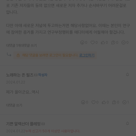
로 기존 저자들의 동의 없으면 새로운 저자 추가나 순서바꾸기 어려운걸로
재팬라운지 🌸
압니다.
다만 아얘 새로운 저널에 투고하는거면 해당사항없어요. 이때는 본인이 연구
에 참여한 증거를 가지고 연구부정행위를 에디터에게 어필해야 할겁니다.
0
0
0
0
0
대댓글 1개
대댓글 쓰기
해당 댓글을 보려면 로그인이 필요합니다.
로그인하기
노래하는 존 필즈
작성자
2024.01.22
제가 을이군요..역시
0
0
0
0
1
대댓글 쓰기
기쁜 알렉산더 플레밍
2024.01.22
누적 신고가 50개 이상인 사용자입니다.