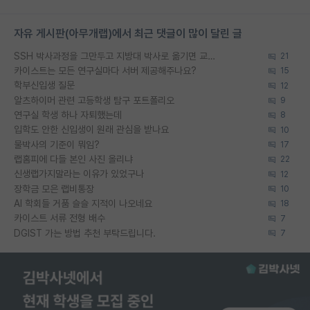
자유 게시판(아무개랩)에서 최근 댓글이 많이 달린 글
SSH 박사과정을 그만두고 지방대 박사로 옮기면 교수의 꿈은 끝일까요?
21
카이스트는 모든 연구실마다 서버 제공해주나요?
15
학부신입생 질문
12
알츠하이머 관련 고등학생 탐구 포트폴리오
9
연구실 학생 하나 자퇴했는데
8
입학도 안한 신입생이 원래 관심을 받나요
10
물박사의 기준이 뭐임?
17
랩홈피에 다들 본인 사진 올리냐
22
신생랩가지말라는 이유가 있었구나
12
장학금 모은 랩비통장
10
AI 학회들 거품 슬슬 지적이 나오네요
18
카이스트 서류 전형 배수
7
DGIST 가는 방법 추천 부탁드립니다.
7