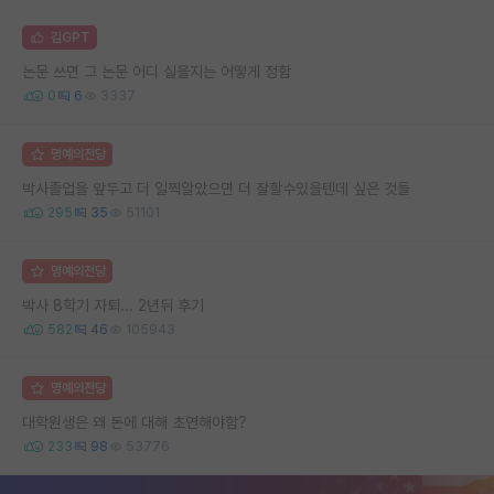
김GPT
논문 쓰면 그 논문 어디 실을지는 어떻게 정함
0
6
3337
명예의전당
박사졸업을 앞두고 더 일찍알았으면 더 잘할수있을텐데 싶은 것들
295
35
51101
명예의전당
박사 8학기 자퇴... 2년뒤 후기
582
46
105943
명예의전당
대학원생은 왜 돈에 대해 초연해야함?
233
98
53776