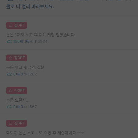
물로 더 멀리 바라보세요.
김GPT
논문 1저자 투고 후 아예 제명 당했습니다.
156
95
115934
김GPT
논문 투고 후 수정 질문
0
3
1767
김GPT
논문 오탈자...
0
3
1567
김GPT
학회지 논문 투고 - 또 수정 후 재심이네요 ㅜㅜ