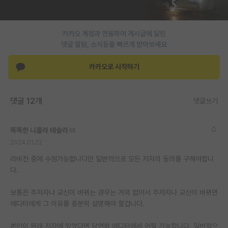
PI 전용 게시판
카카오 계정과 연동하여 게시글에 달린
인문사회 계열 게시판
댓글 알람, 소식등을 빠르게 받아보세요
특수/전문대학원 게시판
카카오로 시작하기
반도체/AI 게시판
장학금/장학생 게시판
댓글 12개
댓글쓰기
학술 정보 게시판
똑똑한 니콜라 테슬라
홍보 게시판
2024.01.22
커리어
리비전 중에 수정가능합니다만 일반적으로 모든 저자의 동의를 구해야합니
다.
유학교육
보통은 주저자냐 교신이 바뀌는 경우는 거의 없어서 주저자나 교신이 바뀌면
이벤트
에디터에게 그 이유를 충분히 설명해야 할겁니다.
반도체 아카데미
본인이 원래 저자에 있었다면 당연히 에디터에세 어필 가능합니다. 일반적으