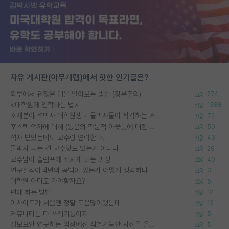
자유 게시판(아무개랩)에서 핫한 인기글은?
외부에서 괜찮은 랩을 알아보는 방법 (장문주의)
274
<대학원에 입학하는 법>
1388
소재분야 석박사 대학원생 + 물박사들이 착각하는 거
72
포스텍 억까에 대해 (동문의 학문적 아웃풋에 대한 반박)
50
석사 받았는데도 교수랑 연락한다.
43
물박사 되는 건 교수탓도 있는거 아니냐
29
교수님이 슬럼프에 빠지게 되는 과정
40
연구실적이 4년의 공백이 있는거 어떻게 생각하냐
3
대학원 어디로 가야할까요?
5
편애 하는 방법
12
이사이트가 처음엔 정말 도움많이됐는데
13
커뮤니티는 다 쓰레기통이지
5
정보보안 연구하는 입장에선 식별가능한 사진을 올리는건 비추이긴함
5