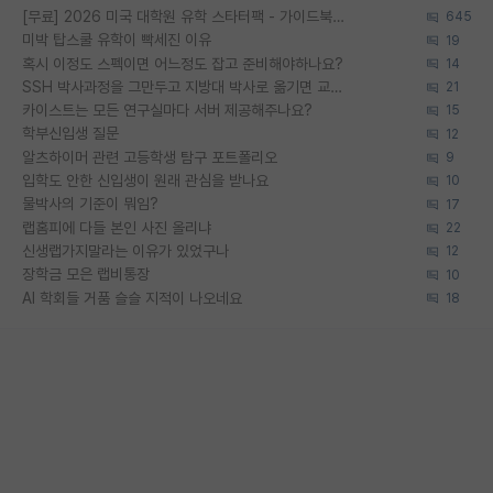
[무료] 2026 미국 대학원 유학 스타터팩 - 가이드북 & 합격자 컨택메일 템플릿
645
미박 탑스쿨 유학이 빡세진 이유
19
혹시 이정도 스펙이면 어느정도 잡고 준비해야하나요?
14
SSH 박사과정을 그만두고 지방대 박사로 옮기면 교수의 꿈은 끝일까요?
21
카이스트는 모든 연구실마다 서버 제공해주나요?
15
학부신입생 질문
12
알츠하이머 관련 고등학생 탐구 포트폴리오
9
입학도 안한 신입생이 원래 관심을 받나요
10
물박사의 기준이 뭐임?
17
랩홈피에 다들 본인 사진 올리냐
22
신생랩가지말라는 이유가 있었구나
12
장학금 모은 랩비통장
10
AI 학회들 거품 슬슬 지적이 나오네요
18