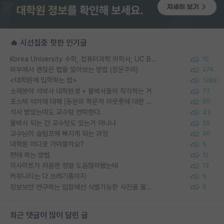
🔥 시선집중 핫한 인기글
Korea University 수학, 컴퓨터과학 이학사, UC Berkeley 산업공학 대학원 공학박사가 되는 것은 쉽지 않겠죠?
10
외부에서 괜찮은 랩을 알아보는 방법 (장문주의)
274
<대학원에 입학하는 법>
1388
소재분야 석박사 대학원생 + 물박사들이 착각하는 거
72
포스텍 억까에 대해 (동문의 학문적 아웃풋에 대한 반박)
50
석사 받았는데도 교수랑 연락한다.
43
물박사 되는 건 교수탓도 있는거 아니냐
29
교수님이 슬럼프에 빠지게 되는 과정
40
대학원 어디로 가야할까요?
5
편애 하는 방법
12
이사이트가 처음엔 정말 도움많이됐는데
13
커뮤니티는 다 쓰레기통이지
5
정보보안 연구하는 입장에선 식별가능한 사진을 올리는건 비추이긴함
5
최근 댓글이 많이 달린 글