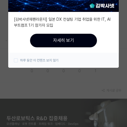
자유 게시판(아무개랩)
[김박사넷재팬라운지] 일본 DX 컨설팅 기업 취업을 위한 IT, AI
미국 유학 게시판
부트캠프 1기 참가자 모집
미국 대학원 합격 후기 게시판
.
자세히 보기
대학원생 모집 게시판
대학원 합격 후기 게시판
하루 동안 이 컨텐츠 보지 않기
응원해요
공감해요
추천해요
궁금해요
별로에요
연구실(PI) 홍보 게시판
0
0
0
0
1
석박사 채용 정보 게시판
임용 정보 게시판
게시글 공유
학부 인턴 게시판
취업 게시판
임용 후기 게시판