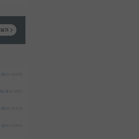
26
44295
15
9801
35
25405
22
23695