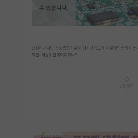
삼성리서치랑 삼성종합기술원 입사난이도가 어떻게되는지 아는사람
위권~최상위권되어야되나?
응원해요
1