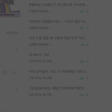
복불복임 신생랩 1기 최고참이면 교수한테 직접 지도받는 시간이 매우 많음 제대로 된 교수라면 말이지 그게 아니라면 그냥 넌 해방 불가능한 노예 1호에 감점쓰레기통이 되는거고
신생랩가지말라는 이유가 있었구나
10
개인적인 경험들이지만.... 나이가 젊은 교수일수록 꼰대라는 가면을 쓴 채로 무례함을 행동하는 경우가 거의 90% 정도였음. 나이가 어린데 다른 또래들과 달리 명예, 권력, 재력까지 얻었으니 세상 다 가진 기분이겠지. 오히러 나이 든 교수들이 행동과 말을 더 조심하시더라.
신생랩가지말라는 이유가 있었구나
10
댓글쓰기
교수가 할 일을 왜 너한테 떠넘기냐? 이건 교수가 제대로 잘 알지 못하는 경우일텐데...
신생랩가지말라는 이유가 있었구나
8
걍 애라서 그럼
근데 여기는 왜 그렇게 SPK를 물어보는거임?
13
아직 모르잖아. 나도 그 나이때에는 모르고 평가 받고 안심하고 싶었어.
4
0
0
근데 여기는 왜 그렇게 SPK를 물어보는거임?
15
그런걸 물어보는 애들은 대학원에 적합하지 않다
근데 여기는 왜 그렇게 SPK를 물어보는거임?
16