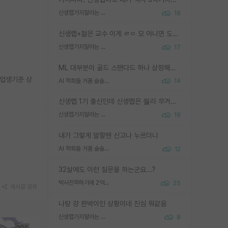
신생랩가지말라는 이유가 있었구나
19
신생랩+젊은 교수 이게 ㄹㅇ 모 아니면 도인듯.
신생랩가지말라는 이유가 있었구나
17
ML 대부분이 골드 스탠다드 하나 상정해놓고 (벤치마크 데이터셋이 여러 개면 여러 개 상정) 그거 얼마나 잘 맞추나 싸움임 가끔 번뜩이는 설계 철학을 보여주는 논문들도 있지만 대부분 그거 성적 얼마나 더 올리느라에 혈안이 되어 있는 측면이 잇음
졸업생기준 상
AI 학회들 거품 슬슬 지적이 나오네요
14
신생랩 1기 출신인데 신생랩은 줠라 무거운 바벨 같은거임. 들면 대박인데 못들면 깔려 죽음. 아무도 알려주지 않는 환경에서 자생해야하지만, 일단 살아남았다면 그 어떤 사람보다 악착같고 생존력 높은 사람으로 거듭날 수 있음
신생랩가지말라는 이유가 있었구나
19
내가 그렇게 말할땐 신고나 누르더니
AI 학회들 거품 슬슬 지적이 나오네요
12
32살에도 이런 질문을 하는군요...?
박사진학하기에 2억은 괜찮은 (?) 정도의 경제력인가요
25
게시글 공유
나랑 걍 판박이인 상황이네 진심 뭐같음
신생랩가지말라는 이유가 있었구나
8