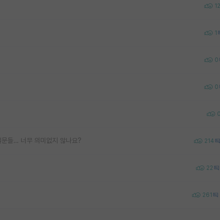
1
1
0
0
질문들… 너무 의미없지 않나요?
214
22
261