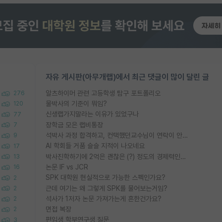
자유 게시판(아무개랩)에서 최근 댓글이 많이 달린 글
알츠하이머 관련 고등학생 탐구 포트폴리오
276
물박사의 기준이 뭐임?
120
신생랩가지말라는 이유가 있었구나
77
장학금 모은 랩비통장
7
석박사 과정 합격하고, 컨택했던교수님이 연락이 안됩니다...
9
AI 학회들 거품 슬슬 지적이 나오네요
17
박사진학하기에 2억은 괜찮은 (?) 정도의 경제력인가요
13
논문 IF vs JCR
16
SPK 대학원 현실적으로 가능한 스펙인가요?
2
근데 여기는 왜 그렇게 SPK를 물어보는거임?
2
석사가 1저자 논문 가져가는게 흔한건가요?
2
면접 복장
2
편입생 학부연구생 질문
3