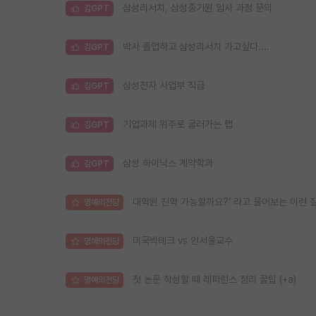
삼성리서치, 삼성종기원 입사 과정 문의
김GPT
박사 졸업하고 삼성리서치 가고싶다....
김GPT
삼성전자 사업부 직급
김GPT
기업과제 위주로 굴러가는 랩
김GPT
삼성 하이닉스 계약학과
김GPT
대학원 진학 가능할까요?’ 라고 물어보는 이런 
명예의전당
미국빅테크 vs 인서울교수
명예의전당
첫 논문 작성할 때 레퍼런스 정리 꿀팁 (+a)
명예의전당