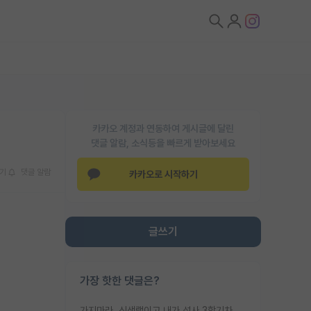
카카오 계정과 연동하여 게시글에 달린
댓글 알람, 소식등을 빠르게 받아보세요
기
댓글 알람
카카오로 시작하기
글쓰기
가장 핫한 댓글은?
가지마라. 신생랩이고 내가 석사 3학기차인데 최고참인데 나도 아무것도 모르는데 교수가 후배들 왜 논문 교육 안시키냐. 논문 왜 안 써오냐 닦달한다