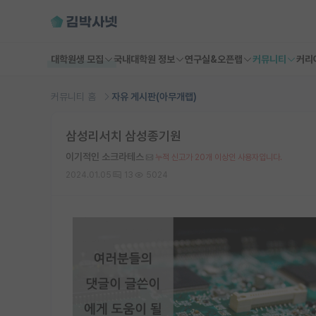
대학원생 모집
국내대학원 정보
연구실&오픈랩
커뮤니티
커리
커뮤니티 홈
자유 게시판(아무개랩)
삼성리서치 삼성종기원
이기적인 소크라테스
누적 신고가 20개 이상인 사용자입니다.
2024.01.05
13
5024