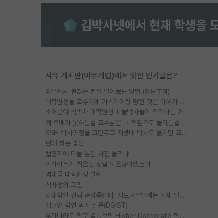
자유 게시판(아무개랩)에서 핫한 인기글은?
외부에서 괜찮은 랩을 알아보는 방법 (장문주의)
대학원생들 교수에게 가스라이팅 당한 것은 이해가 갑니다. 안타깝네요.
소재분야 석박사 대학원생 + 물박사들이 착각하는 거
왜 후배가 못하는걸 교수님은 내 책임으로 돌리는걸까요?
SSH 박사과정을 그만두고 지방대 박사로 옮기면 교수의 꿈은 끝일까요?
편애 하는 방법
랩홈피에 다들 본인 사진 올리냐
이사이트가 처음엔 정말 도움많이됐는데
역대급 대학원생 빌런
석사생의 고민
타대학원 컨텍 준비중인데, 지도교수님께는 언제 말씀드려야 할까요?
정출연 학연 박사 질문(DGIST)
우리나라도 학구 열풍보면 Higher Doctorate 학위가 필요하다고 봅니다.