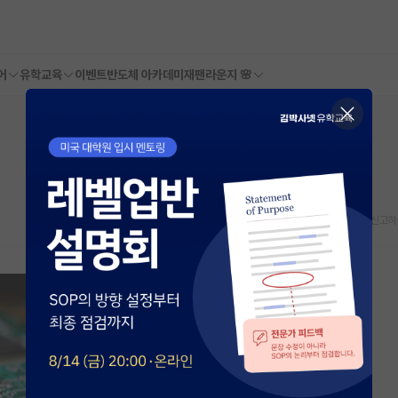
어
유학교육
이벤트
반도체 아카데미
재팬라운지 🌸
스크랩
신고하