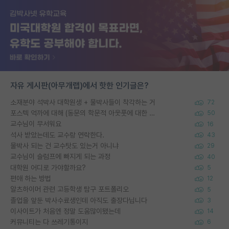
자유 게시판(아무개랩)에서 핫한 인기글은?
소재분야 석박사 대학원생 + 물박사들이 착각하는 거
72
포스텍 억까에 대해 (동문의 학문적 아웃풋에 대한 반박)
50
교수님이 무서워요
16
석사 받았는데도 교수랑 연락한다.
43
물박사 되는 건 교수탓도 있는거 아니냐
29
교수님이 슬럼프에 빠지게 되는 과정
40
대학원 어디로 가야할까요?
5
편애 하는 방법
12
알츠하이머 관련 고등학생 탐구 포트폴리오
5
졸업을 앞둔 박사수료생인데 아직도 출장다닙니다
3
이사이트가 처음엔 정말 도움많이됐는데
14
커뮤니티는 다 쓰레기통이지
6