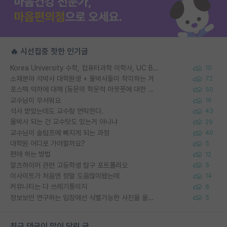
🔥 시선집중 핫한 인기글
Korea University 수학, 컴퓨터과학 이학사, UC Berkeley 산업공학 대학원 공학박사가 되는 것은 쉽지 않겠죠?
10
소재분야 석박사 대학원생 + 물박사들이 착각하는 거
72
포스텍 억까에 대해 (동문의 학문적 아웃풋에 대한 반박)
50
교수님이 무서워요
16
석사 받았는데도 교수랑 연락한다.
43
물박사 되는 건 교수탓도 있는거 아니냐
29
교수님이 슬럼프에 빠지게 되는 과정
40
대학원 어디로 가야할까요?
5
편애 하는 방법
12
알츠하이머 관련 고등학생 탐구 포트폴리오
5
이사이트가 처음엔 정말 도움많이됐는데
14
커뮤니티는 다 쓰레기통이지
6
정보보안 연구하는 입장에선 식별가능한 사진을 올리는건 비추이긴함
5
최근 댓글이 많이 달린 글