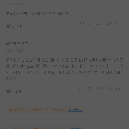
2024.01.04
재팬라운지 🌸
부교수가 어때서요?회사로 치면 직급인데..
0
0
1
0
0
대댓글 쓰기
얌전한 존 필즈
2024.01.04
부교수 이신 분들이 더 많을 겁니다. 제일 연구 왕성하실때라 (테뉴어 걸려있
음) 전 개인적으로 제일 좋다고 생각해요. 대신 테뉴어 후에 교수님께서 어떻
게 바뀌실지 모르기때문에 부교수 되시고 6~7년 넘으신 분이면 일단 중립
기어요..
0
1
8
0
1
대댓글 쓰기
해당 댓글을 보려면 로그인이 필요합니다.
로그인하기