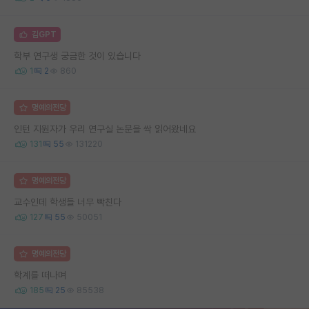
김GPT
학부 연구생 궁금한 것이 있습니다
1
2
860
명예의전당
인턴 지원자가 우리 연구실 논문을 싹 읽어왔네요
131
55
131220
명예의전당
교수인데 학생들 너무 빡친다
127
55
50051
명예의전당
학계를 떠나며
185
25
85538