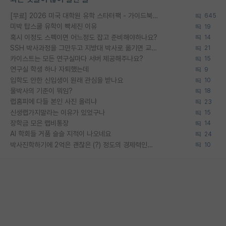
[무료] 2026 미국 대학원 유학 스타터팩 - 가이드북 & 합격자 컨택메일 템플릿
645
미박 탑스쿨 유학이 빡세진 이유
19
혹시 이정도 스펙이면 어느정도 잡고 준비해야하나요?
14
SSH 박사과정을 그만두고 지방대 박사로 옮기면 교수의 꿈은 끝일까요?
21
카이스트는 모든 연구실마다 서버 제공해주나요?
15
연구실 학생 하나 자퇴했는데
9
입학도 안한 신입생이 원래 관심을 받나요
10
물박사의 기준이 뭐임?
18
랩홈피에 다들 본인 사진 올리냐
23
신생랩가지말라는 이유가 있었구나
15
장학금 모은 랩비통장
14
AI 학회들 거품 슬슬 지적이 나오네요
24
박사진학하기에 2억은 괜찮은 (?) 정도의 경제력인가요
10