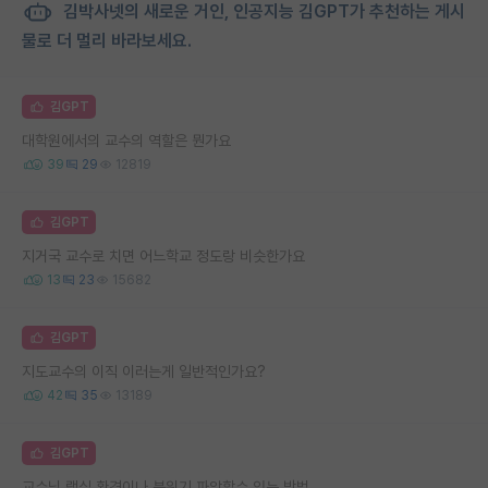
김박사넷의 새로운 거인, 인공지능 김GPT가 추천하는 게시
물로 더 멀리 바라보세요.
김GPT
대학원에서의 교수의 역할은 뭔가요
39
29
12819
김GPT
지거국 교수로 치면 어느학교 정도랑 비슷한가요
13
23
15682
김GPT
지도교수의 이직 이러는게 일반적인가요?
42
35
13189
김GPT
교수님 랩실 환경이나 분위기 파악할수 있는 방법