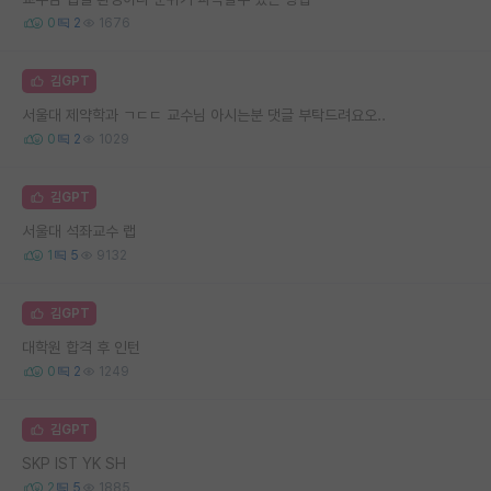
0
2
1676
김GPT
서울대 제약학과 ㄱㄷㄷ 교수님 아시는분 댓글 부탁드려요오..
0
2
1029
김GPT
서울대 석좌교수 랩
1
5
9132
김GPT
대학원 합격 후 인턴
0
2
1249
김GPT
SKP IST YK SH
2
5
1885