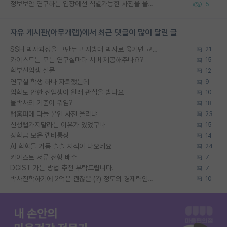
정보보안 연구하는 입장에선 식별가능한 사진을 올리는건 비추이긴함
5
자유 게시판(아무개랩)에서 최근 댓글이 많이 달린 글
SSH 박사과정을 그만두고 지방대 박사로 옮기면 교수의 꿈은 끝일까요?
21
카이스트는 모든 연구실마다 서버 제공해주나요?
15
학부신입생 질문
12
연구실 학생 하나 자퇴했는데
9
입학도 안한 신입생이 원래 관심을 받나요
10
물박사의 기준이 뭐임?
18
랩홈피에 다들 본인 사진 올리냐
23
신생랩가지말라는 이유가 있었구나
15
장학금 모은 랩비통장
14
AI 학회들 거품 슬슬 지적이 나오네요
24
카이스트 서류 전형 배수
7
DGIST 가는 방법 추천 부탁드립니다.
7
박사진학하기에 2억은 괜찮은 (?) 정도의 경제력인가요
10