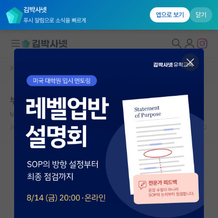
김박사넷
앱으로 보기
닫기
푸시 알림으로 소식을 빠르게
커뮤니티 홈
자유 게시판(아무개랩)
대학원생 모집
부교수 랩실 괜찮나요?
국내대학원 정보
넉살좋은 베르너 하이젠버그
연구실&오픈랩
2024.01.04
10
6097
커뮤니티
커뮤니티 홈
전체글보기
베스트 게시판
IF 명예의전당