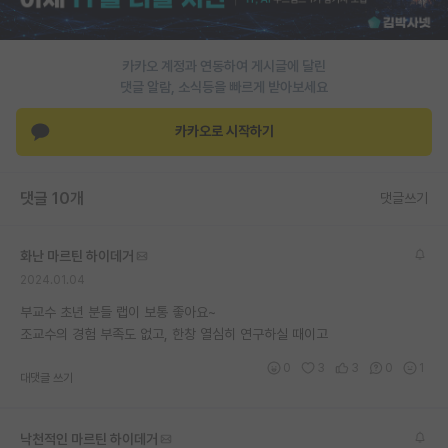
PI 전용 게시판
카카오 계정과 연동하여 게시글에 달린
인문사회 계열 게시판
댓글 알람, 소식등을 빠르게 받아보세요
특수/전문대학원 게시판
카카오로 시작하기
반도체/AI 게시판
장학금/장학생 게시판
댓글 10개
댓글쓰기
학술 정보 게시판
화난 마르틴 하이데거
홍보 게시판
2024.01.04
커리어
부교수 초년 분들 랩이 보통 좋아요~
조교수의 경험 부족도 없고, 한창 열심히 연구하실 때이고
유학교육
0
3
3
0
1
대댓글 쓰기
이벤트
반도체 아카데미
낙천적인 마르틴 하이데거