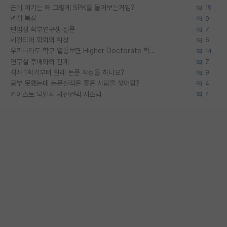
근데 여기는 왜 그렇게 SPK를 물어보는거임?
19
면접 복장
9
편입생 학부연구생 질문
7
세컨티어 학회의 위상
6
우리나라도 학구 열풍보면 Higher Doctorate 학위가 필요하다고 봅니다.
14
연구실 후배와의 관계
7
석사 1학기부터 원래 논문 작성을 하나요?
9
공부 못했는데 논문실적은 좋은 사람을 싫어함?
4
카이스트 뇌인지 사전컨택 시스템
4