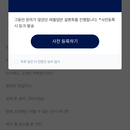
자유 게시판(아무개랩)
그동안 문의가 많았던 레벨업반 설명회를 진행합니다. *사전등록
미국 유학 게시판
시 링크 발송
미국 대학원 합격 후기 게시판
사전 등록하기
대학원생 모집 게시판
지금 인턴 중인데 텃세가 좀 있는 거 같습니다
대학원 합격 후기 게시판
저는 인사도 열심히하고 최대한 선배한테 예의 차리고 있는데
하루 동안 이 컨텐츠 보지 않기
연구실(PI) 홍보 게시판
인사해도 고개만 까딱한다거나
석박사 채용 정보 게시판
표정이 띠겁거나
임용 정보 게시판
유독 한 분이 그러시네요
학부 인턴 게시판
원래 초반에는 어쩔 수 없는 건지 아니면
취업 게시판
제가 뭘 실수를 한 건지
임용 후기 게시판