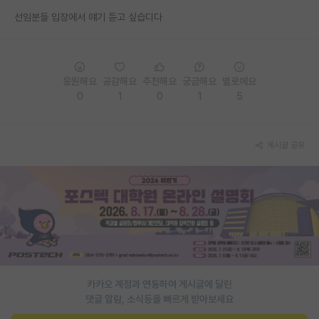
선임분들 입장에서 얘기 듣고 싶습디다
PI 전용 게시판
인문사회 계열 게시판
특수/전문대학원 게시판
응원해요
공감해요
추천해요
궁금해요
별로에요
0
1
0
1
5
반도체/AI 게시판
장학금/장학생 게시판
게시글 공유
학술 정보 게시판
홍보 게시판
커리어
유학교육
이벤트
카카오 계정과 연동하여 게시글에 달린
댓글 알람, 소식등을 빠르게 받아보세요
반도체 아카데미