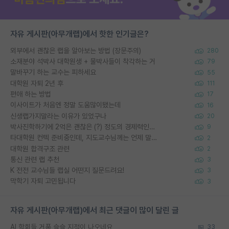
자유 게시판(아무개랩)에서 핫한 인기글은?
외부에서 괜찮은 랩을 알아보는 방법 (장문주의)
280
소재분야 석박사 대학원생 + 물박사들이 착각하는 거
79
말바꾸기 하는 교수는 피하세요
55
대학원 자퇴 2년 후
111
편애 하는 방법
17
이사이트가 처음엔 정말 도움많이됐는데
16
신생랩가지말라는 이유가 있었구나
20
박사진학하기에 2억은 괜찮은 (?) 정도의 경제력인가요
9
타대학원 컨텍 준비중인데, 지도교수님께는 언제 말씀드려야 할까요?
2
대학원 합격구조 관련
2
통신 관련 랩 추천
3
K 전전 교수님들 랩실 어떤지 질문드려요!
3
막학기 자퇴 고민됩니다
3
자유 게시판(아무개랩)에서 최근 댓글이 많이 달린 글
AI 학회들 거품 슬슬 지적이 나오네요
33