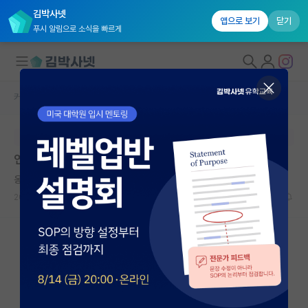
김박사넷
앱으로 보기
닫기
푸시 알림으로 소식을 빠르게
커뮤니티 홈
자유 게시판(아무개랩)
대학원생 모집
본문이 수정되지 않는 박제글입니다.
국내대학원 정보
연구실에 텃세 어떡하죠?
연구실&오픈랩
옹졸한 앙투안 라부아지에
커뮤니티
2024.01.04
23
4998
커뮤니티 홈
전체글보기
베스트 게시판
IF 명예의전당