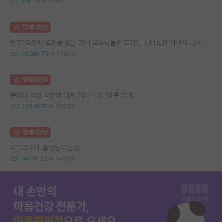
8
15
6484
명예의전당
연구-교육에 열정을 잃은 공대 교수님들께 드리는 시니컬한 메세지...(ㅂㄷㅂㄷ)
463
70
61394
명예의전당
분야와 적성 직업에 대한 저의 느낌 (장문 주의)
288
22
43234
명예의전당
지도교수와 잘 맞는다는것
140
20
64584