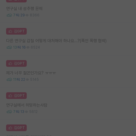
연구실 내 성추행 문제
7
29
8366
김GPT
다른 연구실 갑질 어떻게 대처해야 하나요...?(폭언 폭행 협박)
13
16
6524
김GPT
제가 너무 젊꼰인가요? ㅠㅠㅠ
11
22
5145
김GPT
연구실에서 허밍하는사람
7
13
5612
김GPT