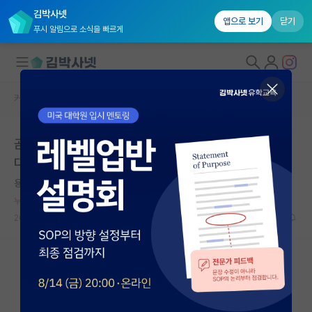
김박사넷
앱으로 보기
닫기
푸시 알림으로 소식을 빠르게
커뮤니티 홈
자유 게시판(아무개랩)
대학원생 모집
곧 있으면 학계의 거물 한 저널의 편집장이 사퇴할것 입니
국내대학원 정보
다.
연구실&오픈랩
용감한 막스 플랑크
커뮤니티
누적 신고가 20개 이상인 사용자입니다.
2023.12.26
11
14431
커뮤니티 홈
전체글보기
베스트 게시판
IF 명예의전당