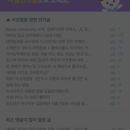
🔥 시선집중 핫한 인기글
Korea University 수학, 컴퓨터과학 이학사, UC Berkeley 산업공학 대학원 공학박사가 되는 것은 쉽지 않겠죠?
11
대학원 월급 정리해준다 (공대 기준)
275
대학원생들 교수에게 가스라이팅 당한 것은 이해가 갑니다. 안타깝네요.
119
소재분야 석박사 대학원생 + 물박사들이 착각하는 거
76
석사입학예정생 분들! 제발 어느 정도 각오는 하고 오세요.
156
포스텍 억까에 대해 (동문의 학문적 아웃풋에 대한 반박)
50
왜 후배가 못하는걸 교수님은 내 책임으로 돌리는걸까요?
6
대학원 어디로 가야할까요?
5
SSH 박사과정을 그만두고 지방대 박사로 옮기면 교수의 꿈은 끝일까요?
9
편애 하는 방법
16
이사이트가 처음엔 정말 도움많이됐는데
14
커뮤니티는 다 쓰레기통이지
6
정보보안 연구하는 입장에선 식별가능한 사진을 올리는건 비추이긴함
6
최근 댓글이 많이 달린 글
[무료] 2026 미국 대학원 유학 스타터팩 - 가이드북 & 합격자 컨택메일 템플릿
647