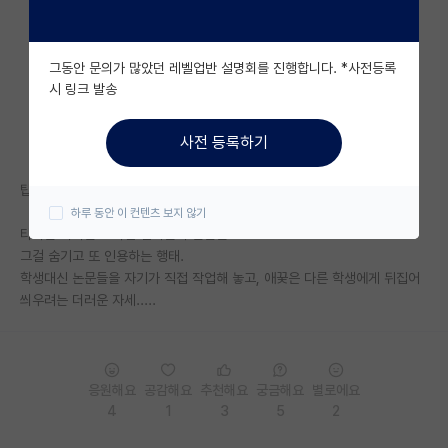
자유 게시판(아무개랩)
그동안 문의가 많았던 레벨업반 설명회를 진행합니다. *사전등록
미국 유학 게시판
시 링크 발송
미국 대학원 합격 후기 게시판
사전 등록하기
대학원생 모집 게시판
탑저널 편집장.
대학원 합격 후기 게시판
하루 동안 이 컨텐츠 보지 않기
타의든 자의든 조작된 결과들의 논문들.
연구실(PI) 홍보 게시판
그걸 숨기고 또 인용하는 행태.
학생대신 논문들을 자기가 직접 작업해 놓고, 애꿎은 다른 학생에게 뒤집어
석박사 채용 정보 게시판
씌우려는 더러운 자세.....
임용 정보 게시판
학부 인턴 게시판
응원해요
공감해요
추천해요
궁금해요
별로에요
취업 게시판
4
1
3
5
2
임용 후기 게시판