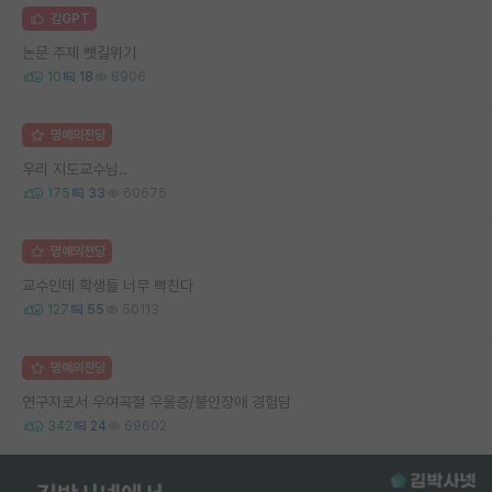
김GPT
논문 주제 뺏길위기
10
18
8906
명예의전당
우리 지도교수님..
175
33
60675
명예의전당
교수인데 학생들 너무 빡친다
127
55
50113
명예의전당
연구자로서 우여곡절 우울증/불안장애 경험담
342
24
69602