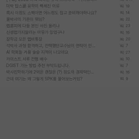
미박 탑스쿨 유학이 빡세진 이유
19
혹시 이정도 스펙이면 어느정도 잡고 준비해야하나요?
14
물박사의 기준이 뭐임?
22
랩홈피에 다들 본인 사진 올리냐
23
신생랩가지말라는 이유가 있었구나
16
장학금 모은 랩비통장
20
석박사 과정 합격하고, 컨택했던교수님이 연락이 안됩니다...
7
AI 학회들 거품 슬슬 지적이 나오네요
27
카이스트 서류 전형 배수
10
DGIST 가는 방법 추천 부탁드립니다.
7
박사진학하기에 2억은 괜찮은 (?) 정도의 경제력인가요
16
근데 여기는 왜 그렇게 SPK를 물어보는거임?
9