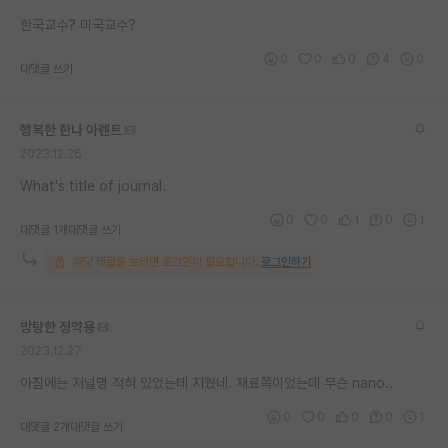
재팬라운지 🌸
한국교수? 미국교수?
0
0
0
4
0
대댓글 쓰기
행복한 한나 아렌트
2023.12.26
What's title of journal.
0
0
1
0
1
대댓글 1개
대댓글 쓰기
해당 댓글을 보려면 로그인이 필요합니다.
로그인하기
방탕한 정약용
2023.12.27
아침에는 저널명 적혀 있었는데 지웠네. 재료쪽이었는데 무슨 nano..
0
0
0
0
1
대댓글 2개
대댓글 쓰기