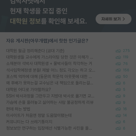
자유 게시판(아무개랩)에서 핫한 인기글은?
대학원 월급 정리해준다 (공대 기준)
275
대학원생들 교수에게 가스라이팅 당한 것은 이해가 갑니다. 안타깝네요.
119
소재분야 석박사 대학원생 + 물박사들이 착각하는 거
76
석사입학예정생 분들! 제발 어느 정도 각오는 하고 오세요.
156
포스텍 억까에 대해 (동문의 학문적 아웃풋에 대한 반박)
50
왜 후배가 못하는걸 교수님은 내 책임으로 돌리는걸까요?
6
대학원 어디로 가야할까요?
5
SSH 박사과정을 그만두고 지방대 박사로 옮기면 교수의 꿈은 끝일까요?
9
가슴에 손을 올려놓고 싫어하는 사람 불공정하게 리뷰
9
편애 하는 방법
16
이사이트가 처음엔 정말 도움많이됐는데
14
커뮤니티는 다 쓰레기통이지
6
정보보안 연구하는 입장에선 식별가능한 사진을 올리는건 비추이긴함
6