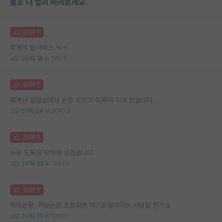
물로 더 멀리 바라보세요.
김GPT
학계의 립서비스 ㅋㅋ
26
18
11525
김GPT
쫒겨난 실험실에서 논문 조작이 이루어 지고 있습니다.
51
24
20473
김GPT
논문 도둑질 당하게 생겼습니다
24
22
12044
김GPT
학위논문, 저널논문 호환되면 자기표절이라는 사람들 뭔가요
24
13
10901