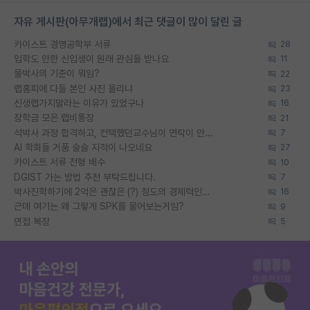
자유 게시판(아무개랩)에서 최근 댓글이 많이 달린 글
카이스트 경영공학부 서류
28
입학도 안한 신입생이 원래 관심을 받나요
11
물박사의 기준이 뭐임?
22
랩홈피에 다들 본인 사진 올리냐
23
신생랩가지말라는 이유가 있었구나
16
장학금 모은 랩비통장
21
석박사 과정 합격하고, 컨택했던교수님이 연락이 안됩니다...
7
AI 학회들 거품 슬슬 지적이 나오네요
27
카이스트 서류 전형 배수
10
DGIST 가는 방법 추천 부탁드립니다.
7
박사진학하기에 2억은 괜찮은 (?) 정도의 경제력인가요
16
근데 여기는 왜 그렇게 SPK를 물어보는거임?
9
면접 복장
5