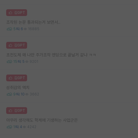
김GPT
조작된 논문 통과되는거 보면서..
5
6
16885
김GPT
초전도체 왜 나만 주가조작 엔딩으로 끝날거 같냐 ㅋㅋ
15
5
9201
김GPT
성취감의 역치
9
10
3662
김GPT
아무리 생각해도 학계에 기생하는 사업군은
1
4
4242