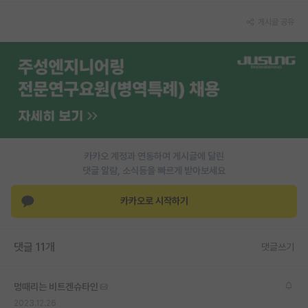
PI 전용 게시판
게시글 공유
인문사회 계열 게시판
특수/전문대학원 게시판
반도체/AI 게시판
장학금/장학생 게시판
카카오 계정과 연동하여 게시글에 달린
학술 정보 게시판
댓글 알람, 소식등을 빠르게 받아보세요
홍보 게시판
카카오로 시작하기
커리어
유학교육
댓글 11개
댓글쓰기
이벤트
멍때리는 비트겐슈타인
반도체 아카데미
2023.12.26