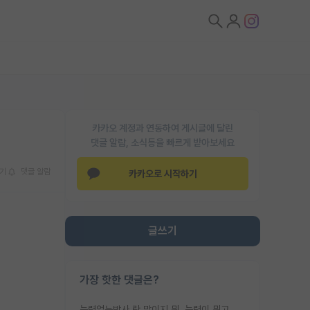
카카오 계정과 연동하여 게시글에 달린
댓글 알람, 소식등을 빠르게 받아보세요
기
댓글 알람
카카오로 시작하기
글쓰기
가장 핫한 댓글은?
능력없는박사 란 말이지 뭐. 능력이 뭐고 능력이 있다는게 뭔지는 사람마다 기준이 다르니까 얘기해봐야 서로 자기 기준만 얘기해서 논쟁이 끝이 안나고. 주위에서 능력있고 야심있는 신입생이 교수가 유의미한 피드백을 아예 안주면서 제대로된 과제에 참여해볼 기회도 제공하지 않고 잡일 뺑뺑이만 돌려서 맨날 단순작업만 하면서 밤새다가 눈빛이 점점 죽어가는걸 본 사람은 물박사는 교수탓이라고 하고, 교수는 이것저것 알려도 주고 기회도 주고 사수 동기 붙여주면서 어떻게든 끌고가려고 하는데 본인이 매일 뺀질거리면서 출근 하는둥마는둥 하다가 기껏 와서도 폰이나 쳐다보다가 실험 망치고 저녁약속있어서 먼저 가볼게요~ 하는걸 본 사람은 물박사는 본인탓이라고 함.