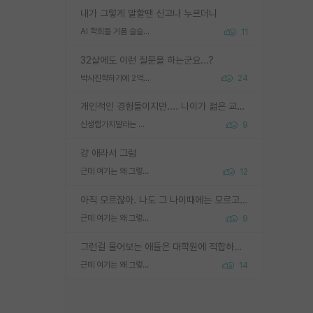
내가 그렇게 말할땐 신고나 누르더니
AI 학회들 거품 슬슬 지적이 나오네요
11
32살에도 이런 질문을 하는군요...?
박사진학하기에 2억은 괜찮은 (?) 정도의 경제력인가요
24
개인적인 경험들이지만.... 나이가 젊은 교수일수록 꼰대라는 가면을 쓴 채로 무례함을 행동하는 경우가 거의 90% 정도였음. 나이가 어린데 다른 또래들과 달리 명예, 권력, 재력까지 얻었으니 세상 다 가진 기분이겠지. 오히러 나이 든 교수들이 행동과 말을 더 조심하시더라.
신생랩가지말라는 이유가 있었구나
9
걍 애라서 그럼
근데 여기는 왜 그렇게 SPK를 물어보는거임?
12
아직 모르잖아. 나도 그 나이때에는 모르고 평가 받고 안심하고 싶었어.
근데 여기는 왜 그렇게 SPK를 물어보는거임?
9
그런걸 물어보는 애들은 대학원에 적합하지 않다
근데 여기는 왜 그렇게 SPK를 물어보는거임?
14