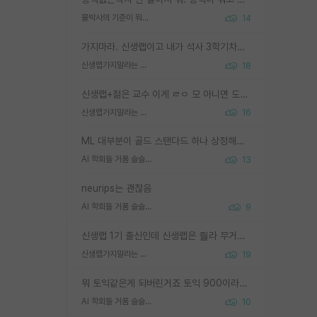
물박사의 기준이 뭐임?
14
가지마라. 신생랩이고 내가 석사 3학기차인데 최고참인데 나도 아무것도 모르는데 교수가 후배들 왜 논문 교육 안시키냐. 논문 왜 안 써오냐 닦달한다
신생랩가지말라는 이유가 있었구나
18
신생랩+젊은 교수 이게 ㄹㅇ 모 아니면 도인듯.
신생랩가지말라는 이유가 있었구나
16
ML 대부분이 골드 스탠다드 하나 상정해놓고 (벤치마크 데이터셋이 여러 개면 여러 개 상정) 그거 얼마나 잘 맞추나 싸움임 가끔 번뜩이는 설계 철학을 보여주는 논문들도 있지만 대부분 그거 성적 얼마나 더 올리느라에 혈안이 되어 있는 측면이 잇음
AI 학회들 거품 슬슬 지적이 나오네요
13
neurips는 괜찮음
AI 학회들 거품 슬슬 지적이 나오네요
9
신생랩 1기 출신인데 신생랩은 줠라 무거운 바벨 같은거임. 들면 대박인데 못들면 깔려 죽음. 아무도 알려주지 않는 환경에서 자생해야하지만, 일단 살아남았다면 그 어떤 사람보다 악착같고 생존력 높은 사람으로 거듭날 수 있음
신생랩가지말라는 이유가 있었구나
19
뭐 토익같은게 되버린거죠 토익 900이라고 영어잘하는건 아닙니다만 잘하는사람은 다 900을 넘는 그런
AI 학회들 거품 슬슬 지적이 나오네요
10