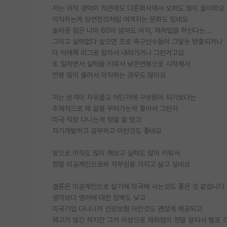
저는 아직 경력이 적은데도 다른회사에서 오퍼도 많이 들어와요
이직하는게 당연한것처럼 여겨지는 문화도 있네요
놀라운 점은 나이 60이 넘어도 이직, 재취업을 하신다는....
그리고 실력없다 싶으면 프로 축구선수들이 그렇듯 방출되거나
더 아래쪽 리그로 알아서 내려가거나 그런거고요
또 일하면서 실력을 키워서 낮은연봉으로 시작해서
연봉 많이 올려서 이직하는 경우도 많아요
저는 성격이 자유롭고 어딘가에 구성원이 되기보다는
주체적으로 제 삶을 꾸려가는게 좋아서 그런지
미국 직장 다니는게 정말 잘 맞고
자기개발하고 공부하고 이런것도 좋네요
앞으로 이직도 많이 해보고 실력도 많이 키워서
정말 이공계인으로써 자부심을 가지고 살고 싶네요
결론은 이공계인으로 살기에 미국에 사는것도 좋은 것 같습니다
생각보다 영어에 대한 장벽도 낮고
미국기업 다니니까 건강보험 이런것도 괜찮게 제공되고
해고가 많긴 하지만 그거 이상으로 재취업이 정말 잘되서 별로 