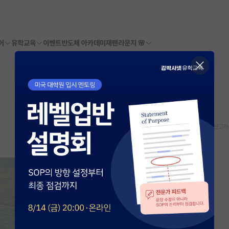
어
유학교육
이벤트
반도체 아카데미
재팬라운지 🌸
스크랩
신고하