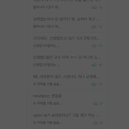
물박사의 기준이 뭐임?
12
능력없는박사 란 말이지 뭐. 능력이 뭐고 능력이 있다는게 뭔지는 사람마다 기준이 다르니까 얘기해봐야 서로 자기 기준만 얘기해서 논쟁이 끝이 안나고. 주위에서 능력있고 야심있는 신입생이 교수가 유의미한 피드백을 아예 안주면서 제대로된 과제에 참여해볼 기회도 제공하지 않고 잡일 뺑뺑이만 돌려서 맨날 단순작업만 하면서 밤새다가 눈빛이 점점 죽어가는걸 본 사람은 물박사는 교수탓이라고 하고, 교수는 이것저것 알려도 주고 기회도 주고 사수 동기 붙여주면서 어떻게든 끌고가려고 하는데 본인이 매일 뺀질거리면서 출근 하는둥마는둥 하다가 기껏 와서도 폰이나 쳐다보다가 실험 망치고 저녁약속있어서 먼저 가볼게요~ 하는걸 본 사람은 물박사는 본인탓이라고 함.
물박사의 기준이 뭐임?
13
가지마라. 신생랩이고 내가 석사 3학기차인데 최고참인데 나도 아무것도 모르는데 교수가 후배들 왜 논문 교육 안시키냐. 논문 왜 안 써오냐 닦달한다
신생랩가지말라는 이유가 있었구나
17
신생랩+젊은 교수 이게 ㄹㅇ 모 아니면 도인듯.
신생랩가지말라는 이유가 있었구나
16
ML 대부분이 골드 스탠다드 하나 상정해놓고 (벤치마크 데이터셋이 여러 개면 여러 개 상정) 그거 얼마나 잘 맞추나 싸움임 가끔 번뜩이는 설계 철학을 보여주는 논문들도 있지만 대부분 그거 성적 얼마나 더 올리느라에 혈안이 되어 있는 측면이 잇음
AI 학회들 거품 슬슬 지적이 나오네요
13
neurips는 괜찮음
AI 학회들 거품 슬슬 지적이 나오네요
9
open ai가 ai대장아님? 그럼 쟤가 하는 말이 다 맞겠네
AI 학회들 거품 슬슬 지적이 나오네요
8