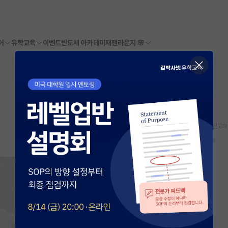
어
유학교육
이벤트
반도체 아카데미
재팬라운지 🌸
스크랩
신고하