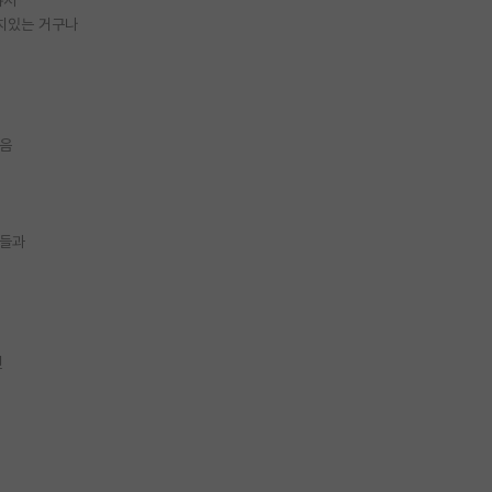
치있는 거구나
했음
람들과
던