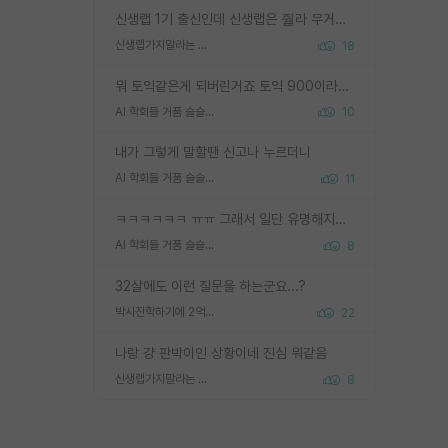
신생랩 1기 출신인데 신생랩은 줠라 무거운 바벨 같은거임. 들면 대박인데 못들면 깔려 죽음. 아무도 알려주지 않는 환경에서 자생해야하지만, 일단 살아남았다면 그 어떤 사람보다 악착같고 생존력 높은 사람으로 거듭날 수 있음
신생랩가지말라는 이유가 있었구나
18
뭐 토익같은게 되버린거죠 토익 900이라고 영어잘하는건 아닙니다만 잘하는사람은 다 900을 넘는 그런
AI 학회들 거품 슬슬 지적이 나오네요
10
내가 그렇게 말할땐 신고나 누르더니
AI 학회들 거품 슬슬 지적이 나오네요
11
ㅋㅋㅋㅋㅋㅋ ㅠㅠ 그래서 일단 유명해지는게 중요한거같습니다
AI 학회들 거품 슬슬 지적이 나오네요
8
32살에도 이런 질문을 하는군요...?
박사진학하기에 2억은 괜찮은 (?) 정도의 경제력인가요
22
나랑 걍 판박이인 상황이네 진심 뭐같음
신생랩가지말라는 이유가 있었구나
8