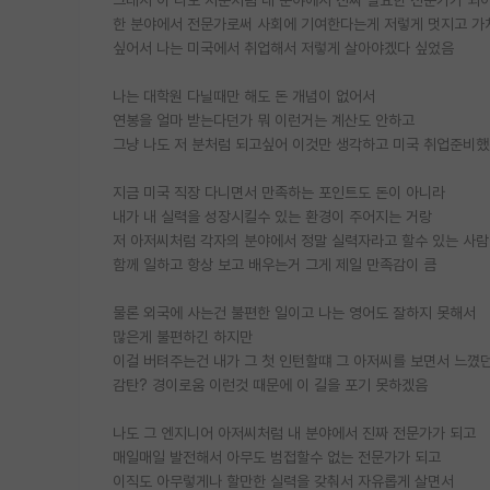
한 분야에서 전문가로써 사회에 기여한다는게 저렇게 멋지고 가
싶어서 나는 미국에서 취업해서 저렇게 살아야겠다 싶었음
나는 대학원 다닐때만 해도 돈 개념이 없어서
연봉을 얼마 받는다던가 뭐 이런거는 계산도 안하고
그냥 나도 저 분처럼 되고싶어 이것만 생각하고 미국 취업준비
지금 미국 직장 다니면서 만족하는 포인트도 돈이 아니라
내가 내 실력을 성장시킬수 있는 환경이 주어지는 거랑
저 아저씨처럼 각자의 분야에서 정말 실력자라고 할수 있는 사
함께 일하고 항상 보고 배우는거 그게 제일 만족감이 큼
물론 외국에 사는건 불편한 일이고 나는 영어도 잘하지 못해서
많은게 불편하긴 하지만
이걸 버텨주는건 내가 그 첫 인턴할떄 그 아저씨를 보면서 느꼈
감탄? 경이로움 이런것 때문에 이 길을 포기 못하겠음
나도 그 엔지니어 아저씨처럼 내 분야에서 진짜 전문가가 되고
매일매일 발전해서 아무도 범접할수 없는 전문가가 되고
이직도 아무렇게나 할만한 실력을 갖춰서 자유롭게 살면서