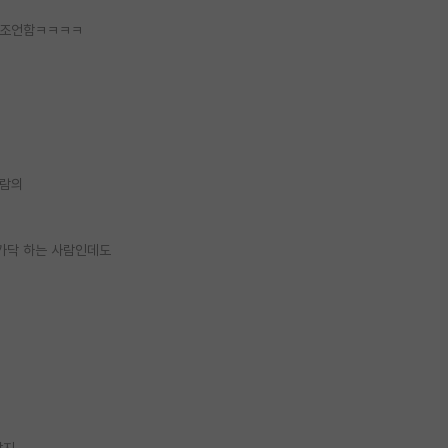
 조언함ㅋㅋㅋㅋ
사람의
가닥 하는 사람인데도
야지