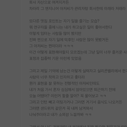
회사 자산으로 여겨지거든
차라리 그 엔지니어 아저씨가 관리자랑 회사한테 이래라 저래라
또다른 멋짐 포인트는 자기 일을 즐기는 모습?
뭐 연구자들 중에 나는 내가 하고싶은 일이 좋아서한다
이렇게 입터는 사람들 많이 봤지만
진짜 찐으로 자기 일에 덕후인 사람은 많이 못봤거든
그 아저씨는 찐이더라 ㅋㅋㅋ
이건 어떻게 표현해야할지 모르겠는데 그냥 일이 너무 즐거운 
표정과 집중력 기운 이런게 있었음
그리고 제일 기억에 남는건 이렇게 실력자고 실리콘밸리에서 한
사람이 너무 착하고 인자하고 좋더라
뭔가 표현을 잘 못하는 전형적인 아저씨인데도
내가 처음 가서 혼자 심심해서 앉아있으면 퇴근하기 전에
오늘 어땠어? 이런거 할줄 알아? 꼭 물어보고 ㅋㅋ
그리고 인턴 빼고 미팅가거나 그러면 거기서 음식도 나오거든
그러면 샌드위치 같은거 꼭 내꺼 남겨와서
나눠주더라고 내가 소외감 느낄까봐 ㅋㅋ
그래서 아 나도 저분처럼 내 분야에서 진짜 필요한 전문가가 되