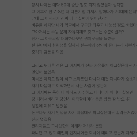
당시 나이는 대략 60대 중반 정도 되지 않았을까 생각함
그 이후로 한 7-8년 더 다른기업 가셔서 일하다가 70대에 은
근데 그 아저씨가 진짜 너무 실력이 뛰어난거임
비유를 하자만 내가 학교에서 구구단 외우고 나눗셈 정도 배웠
그아저씨는 수능 문제 자유자제로 갖고노는 수준이랄까?
뭔가 그 아저씨랑 대화하다보면 경이로움을 느꼈음
한 분야에서 한평생을 일해서 한분야의 장인이 된다는게 저런거
충격과 감동을 먹음
그리고 또다른 점은 그 아저씨가 진짜 자유롭게 하고싶은대로 
멋있어 보였음
미국은 이직도 많이 하고 스타트업 다니다 대겹 다니다가 중소
자기 마음대로 이직하면서 사는 사람이 많은데
그 아저씨는 특히 더 이직도 자주하고 다니다가 아니다 싶으면
걍 때려쳐버리고 당연히 이직할때마다 돈은 빵빵 잘 받으니까
생활에 여유도 넘쳤음
돈보다도 자기 인생을 자기 마음대로 하고싶은대로 꿀리는거없
진짜 멋졌음
관리자들도 그사람한테 이래라 저래라 못함
왜냐면 그 정도 레벨의 엔지니어를 회사에 데리고 있는거 자체가