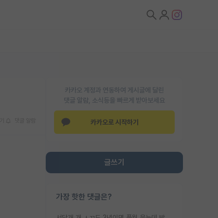
카카오 계정과 연동하여 게시글에 달린
댓글 알람, 소식등을 빠르게 받아보세요
기
댓글 알람
카카오로 시작하기
글쓰기
가장 핫한 댓글은?
서당개 개 ㅅㄲ도 3년이면 풍월 읊는데 박사 5년 이상 대리고 있으면서 물된건 교수 탓 맞는ㄱ게 거기가 서당이 아니란 소리임