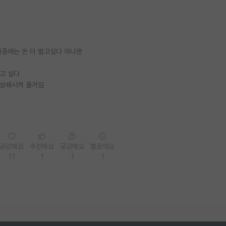
나중에는 돈 더 벌고싶다 아니면
고 싶다
 상쇄시켜 줄거임
공감해요
추천해요
궁금해요
별로에요
11
1
1
1