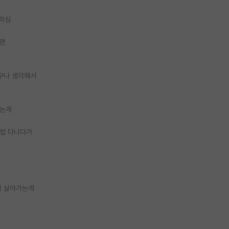
퇴하심
다면
구나 생각해서
사는게
기업 다니다가
이 살아가는게