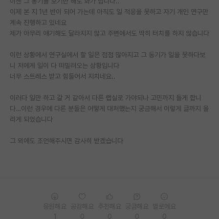
이젠 그 동기를 보기만 해도 화가 납니다..
이제 본 지 1년 반이 되어 가는데 아직도 일 적응을 못하고 자기 개인 연구만
PI 전용 게시판
계속 진행하고 있네요
제가 아무리 얘기해도 달라지지 않고 주변에서도 딱히 터치를 하지 않습니다
인문사회 계열 게시판
특수/전문대학원 게시판
이런 상황에서 연구실에서 할 일은 점점 많아지고 그 동기가 일을 못하다보
니 저에게 일이 다 떠밀려오는 상황입니다
반도체/AI 게시판
너무 스트레스 받고 힘들어서 지치네요..
장학금/장학생 게시판
이러다 일만 하고 갈 거 같아서 다른 랩실로 가야되나 고민까지 들게 합니
다…이런 경우에 다른 분들은 어떻게 대처했는지 궁금해서 이렇게 글까지 올
학술 정보 게시판
리게 되었습니다
홍보 게시판
그 외에도 조언해주시면 감사히 받겠습니다
커리어
유학교육
이벤트
응원해요
공감해요
추천해요
궁금해요
별로에요
반도체 아카데미
1
0
0
0
0