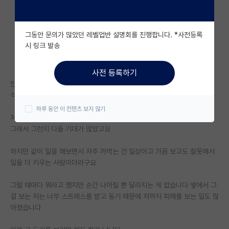
자유 게시판(아무개랩)
그동안 문의가 많았던 레벨업반 설명회를 진행합니다. *사전등록
미국 유학 게시판
시 링크 발송
미국 대학원 합격 후기 게시판
사전 등록하기
대학원생 모집 게시판
안녕하세요
석박통합을 수행하고 있는 학생입니다
대학원 합격 후기 게시판
하루 동안 이 컨텐츠 보지 않기
저랑 같이 들어온 동기가 있는데 그 친구는 저와 달리 자대생입니다
연구실(PI) 홍보 게시판
그래서 그런지 다들 기대가 많았고요
석박사 채용 정보 게시판
하지만 같이 일을 해보면서 자주 까먹는 건 일상이고 가끔 보고도 잘못해서
일을 더 키우는 사람이더라구요
임용 정보 게시판
학부 인턴 게시판
그럴 때마다 뭐라고 했지만 순간 나아질 뿐 달라지는 게 없습니다 옆에서 그
걸 보는 저는 너무 스트레스를 받고 동기 때문에 저까지 피해를 보는 일도 많
취업 게시판
아졌습니다
임용 후기 게시판