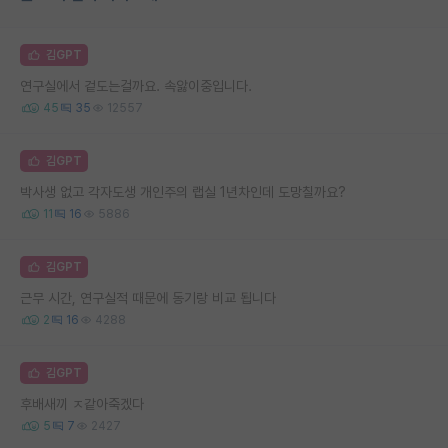
김GPT
연구실에서 겉도는걸까요. 속앓이중입니다.
45
35
12557
김GPT
박사생 없고 각자도생 개인주의 랩실 1년차인데 도망칠까요?
11
16
5886
김GPT
근무 시간, 연구실적 때문에 동기랑 비교 됩니다
2
16
4288
김GPT
후배새끼 ㅈ같아죽겠다
5
7
2427