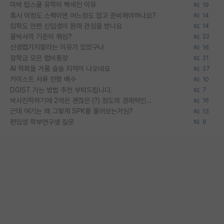
미박 탑스쿨 유학이 빡세진 이유
19
혹시 이정도 스펙이면 어느정도 잡고 준비해야하나요?
14
입학도 안한 신입생이 원래 관심을 받나요
14
물박사의 기준이 뭐임?
22
신생랩가지말라는 이유가 있었구나
16
장학금 모은 랩비통장
21
AI 학회들 거품 슬슬 지적이 나오네요
27
카이스트 서류 전형 배수
10
DGIST 가는 방법 추천 부탁드립니다.
7
박사진학하기에 2억은 괜찮은 (?) 정도의 경제력인가요
16
근데 여기는 왜 그렇게 SPK를 물어보는거임?
13
편입생 학부연구생 질문
6