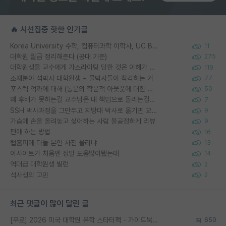
🔥 시선집중 핫한 인기글
Korea University 수학, 컴퓨터과학 이학사, UC Berkeley 산업공학 대학원 공학박사가 되는 것은 쉽지 않겠죠?
11
대학원 월급 정리해준다 (공대 기준)
275
대학원생들 교수에게 가스라이팅 당한 것은 이해가 갑니다. 안타깝네요.
119
소재분야 석박사 대학원생 + 물박사들이 착각하는 거
77
포스텍 억까에 대해 (동문의 학문적 아웃풋에 대한 반박)
50
왜 후배가 못하는걸 교수님은 내 책임으로 돌리는걸까요?
7
SSH 박사과정을 그만두고 지방대 박사로 옮기면 교수의 꿈은 끝일까요?
9
가슴에 손을 올려놓고 싫어하는 사람 불공정하게 리뷰
9
편애 하는 방법
16
랩홈피에 다들 본인 사진 올리냐
13
이사이트가 처음엔 정말 도움많이됐는데
14
역대급 대학원생 빌런
2
석사생의 고민
2
최근 댓글이 많이 달린 글
[무료] 2026 미국 대학원 유학 스타터팩 - 가이드북 & 합격자 컨택메일 템플릿
650