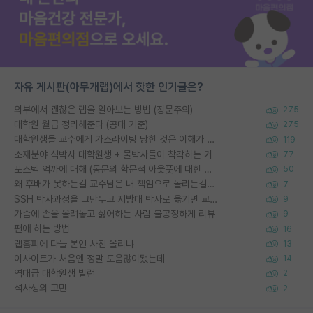
자유 게시판(아무개랩)에서 핫한 인기글은?
외부에서 괜찮은 랩을 알아보는 방법 (장문주의)
275
대학원 월급 정리해준다 (공대 기준)
275
대학원생들 교수에게 가스라이팅 당한 것은 이해가 갑니다. 안타깝네요.
119
소재분야 석박사 대학원생 + 물박사들이 착각하는 거
77
포스텍 억까에 대해 (동문의 학문적 아웃풋에 대한 반박)
50
왜 후배가 못하는걸 교수님은 내 책임으로 돌리는걸까요?
7
SSH 박사과정을 그만두고 지방대 박사로 옮기면 교수의 꿈은 끝일까요?
9
가슴에 손을 올려놓고 싫어하는 사람 불공정하게 리뷰
9
편애 하는 방법
16
랩홈피에 다들 본인 사진 올리냐
13
이사이트가 처음엔 정말 도움많이됐는데
14
역대급 대학원생 빌런
2
석사생의 고민
2