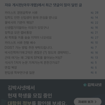
자유 게시판(아무개랩)에서 최근 댓글이 많이 달린 글
카이스트 경영공학부 서류
28
입학도 안한 신입생이 원래 관심을 받나요
14
물박사의 기준이 뭐임?
22
신생랩가지말라는 이유가 있었구나
16
장학금 모은 랩비통장
21
AI 학회들 거품 슬슬 지적이 나오네요
27
카이스트 서류 전형 배수
10
DGIST 가는 방법 추천 부탁드립니다.
7
박사진학하기에 2억은 괜찮은 (?) 정도의 경제력인가요
16
근데 여기는 왜 그렇게 SPK를 물어보는거임?
13
석사가 1저자 논문 가져가는게 흔한건가요?
5
면접 복장
5
편입생 학부연구생 질문
6