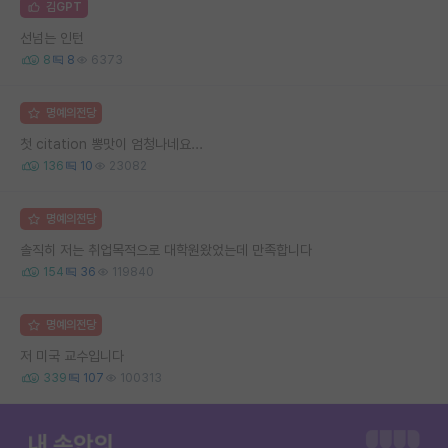
김GPT
선넘는 인턴
8
8
6373
명예의전당
첫 citation 뽕맛이 엄청나네요...
136
10
23082
명예의전당
솔직히 저는 취업목적으로 대학원왔었는데 만족합니다
154
36
119840
명예의전당
저 미국 교수입니다
339
107
100313