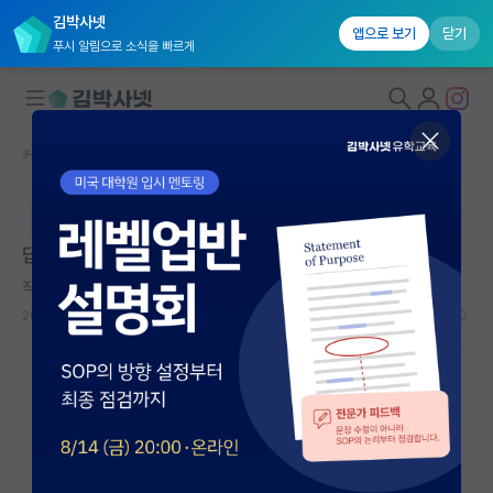
김박사넷
앱으로 보기
닫기
푸시 알림으로 소식을 빠르게
커뮤니티 홈
자유 게시판(아무개랩)
대학원생 모집
본문이 수정되지 않는 박제글입니다.
국내대학원 정보
답답한 동기 때문에 스트레스 받습니다
연구실&오픈랩
직설적인 장 폴 사르트르
커뮤니티
2023.12.21
26
2532
커뮤니티 홈
전체글보기
베스트 게시판
IF 명예의전당