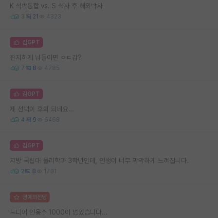
K 석박통합 vs. S 석사 후 해외박사
3
21
4323
김GPT
진지하게 님들이면 ㅇㄷ감?
7
8
4785
김GPT
제 선택이 후회 되네요...
4
9
6468
김GPT
지방 국립대 물리학과 3학년인데, 인생이 너무 막막하게 느껴집니다.
2
8
1781
명예의전당
드디어 인용수 1000이 넘었습니다...