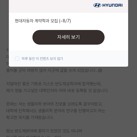
자유 게시판(아무개랩)
현대자동차 계약학과 모집 (~8/7)
미국 유학 게시판
미국 대학원 합격 후기 게시판
자세히 보기
대학원생 모집 게시판
저는 지방 과고에 재학중인 고3인데,
대학원 커뮤니티인 김박사넷과는
하루 동안 이 컨텐츠 보지 않기
대학원 합격 후기 게시판
어울리지 않는 질문일 수 있으나
물어볼 곳이 마땅치 않아 이곳에 글을 쓰게 되었습니다..😅
연구실(PI) 홍보 게시판
저얼마전 좋은 기회로 지스트 반도체공학과에 합격했는데,
석박사 채용 정보 게시판
제가 정말 가고싶던 대학인지라 아마 바로 등록할 것 같습니다.
임용 정보 게시판
문제는 저는 생물리학 분야의 진로를 오래도록 꿈꾸어왔고,
학부 인턴 게시판
대학에 진학해서도 생물리학 분야의 연구를 진행하고자 하는
확고한 의지를 가져왔습니다.
취업 게시판
평소 반도체분야에 흥미가 있었던 것도 아니며
임용 후기 게시판