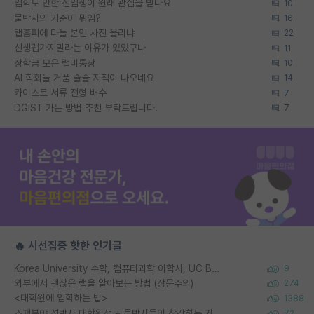
입학도 안한 신입생이 원래 관심을 받나요
10
물박사의 기준이 뭐임?
16
랩홈피에 다들 본인 사진 올리냐
22
신생랩가지말라는 이유가 있었구나
11
장학금 모은 랩비통장
10
AI 학회들 거품 슬슬 지적이 나오네요
14
카이스트 서류 전형 배수
7
DGIST 가는 방법 추천 부탁드립니다.
7
🔥 시선집중 핫한 인기글
Korea University 수학, 컴퓨터과학 이학사, UC Berkeley 산업공학 대학원 공학박사가 되는 것은 쉽지 않겠죠?
9
외부에서 괜찮은 랩을 알아보는 방법 (장문주의)
274
<대학원에 입학하는 법>
1388
소재분야 석박사 대학원생 + 물박사들이 착각하는 거
72