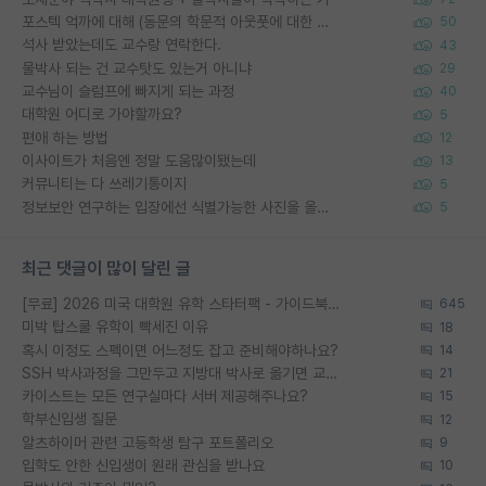
포스텍 억까에 대해 (동문의 학문적 아웃풋에 대한 반박)
50
석사 받았는데도 교수랑 연락한다.
43
물박사 되는 건 교수탓도 있는거 아니냐
29
교수님이 슬럼프에 빠지게 되는 과정
40
대학원 어디로 가야할까요?
5
편애 하는 방법
12
이사이트가 처음엔 정말 도움많이됐는데
13
커뮤니티는 다 쓰레기통이지
5
정보보안 연구하는 입장에선 식별가능한 사진을 올리는건 비추이긴함
5
최근 댓글이 많이 달린 글
[무료] 2026 미국 대학원 유학 스타터팩 - 가이드북 & 합격자 컨택메일 템플릿
645
미박 탑스쿨 유학이 빡세진 이유
18
혹시 이정도 스펙이면 어느정도 잡고 준비해야하나요?
14
SSH 박사과정을 그만두고 지방대 박사로 옮기면 교수의 꿈은 끝일까요?
21
카이스트는 모든 연구실마다 서버 제공해주나요?
15
학부신입생 질문
12
알츠하이머 관련 고등학생 탐구 포트폴리오
9
입학도 안한 신입생이 원래 관심을 받나요
10