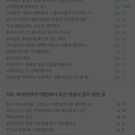
외부에서 괜찮은 랩을 알아보는 방법 (장문주의)
274
<대학원에 입학하는 법>
1388
소재분야 석박사 대학원생 + 물박사들이 착각하는 거
72
포스텍 억까에 대해 (동문의 학문적 아웃풋에 대한 반박)
50
석사 받았는데도 교수랑 연락한다.
43
물박사 되는 건 교수탓도 있는거 아니냐
29
교수님이 슬럼프에 빠지게 되는 과정
40
연구실적이 4년의 공백이 있는거 어떻게 생각하냐
3
대학원 어디로 가야할까요?
5
편애 하는 방법
12
이사이트가 처음엔 정말 도움많이됐는데
13
커뮤니티는 다 쓰레기통이지
5
정보보안 연구하는 입장에선 식별가능한 사진을 올리는건 비추이긴함
5
자유 게시판(아무개랩)에서 최근 댓글이 많이 달린 글
SSH 박사과정을 그만두고 지방대 박사로 옮기면 교수의 꿈은 끝일까요?
21
카이스트는 모든 연구실마다 서버 제공해주나요?
15
학부신입생 질문
12
알츠하이머 관련 고등학생 탐구 포트폴리오
9
연구실 학생 하나 자퇴했는데
8