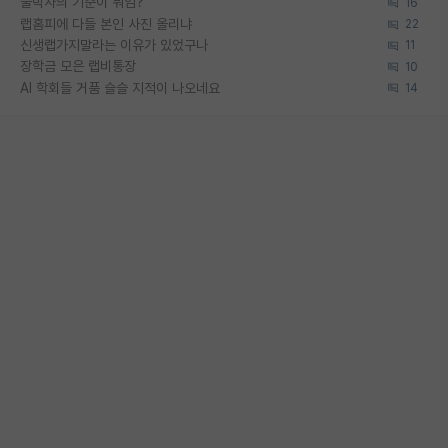
물박사의 기준이 뭐임?
16
랩홈피에 다들 본인 사진 올리냐
22
신생랩가지말라는 이유가 있었구나
11
장학금 모은 랩비통장
10
AI 학회들 거품 슬슬 지적이 나오네요
14