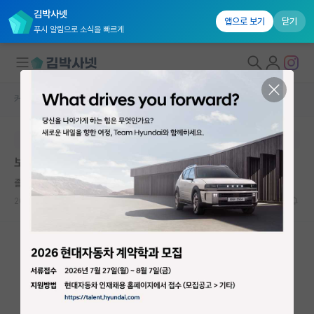
김박사넷
앱으로 보기
닫기
푸시 알림으로 소식을 빠르게
커뮤니티 홈
자유 게시판(아무개랩)
대학원생 모집
본문이 수정되지 않는 박제글입니다.
국내대학원 정보
보장될 미래 vs 꿈
연구실&오픈랩
졸린 윌리엄 셰익스피어
커뮤니티
2023.12.13
21
2897
커뮤니티 홈
전체글보기
베스트 게시판
IF 명예의전당