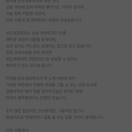
원서를 반도체공학과로 내는 것이
선발 과정에 있어 어떠한 불이익도 가지지 않기에
PI 전용 게시판
마음 편히 지원한 것인데,
막상 이렇게 합격하게되니 마음이 뒤숭숭합니다.
인문사회 계열 게시판
특수/전문대학원 게시판
반도체공학과는 삼성 계약학과인 만큼
재학중 상당한 지원을 받게되며,
반도체/AI 게시판
삼성 입사도 어느정도 보장되는 것으로 알고 있습니다.
또한 교육과정을 모두 마치면
장학금/장학생 게시판
반도체분야의 전문인력으로 성장할 수 있다는
메리트가 있는 것으로 압니다.
학술 정보 게시판
이처럼 반도체공학과가 제 노력 여하에 따라
홍보 게시판
다양한 측면에서 안정된 미래를 그릴 수 있는 것과 비교해
생물리학은 제가 정말 연구하고싶은 분야인 한편
커리어
미래가 불투명하다는 단점이 있습니다...
유학교육
돈이 많은 집안이면 모르겠지만, 그렇지도 않으니
이벤트
현실적으로 언제까지나 꿈을 꿀 수는 없을 것이라 생각합니다.
반도체 아카데미
이런 상황에서,