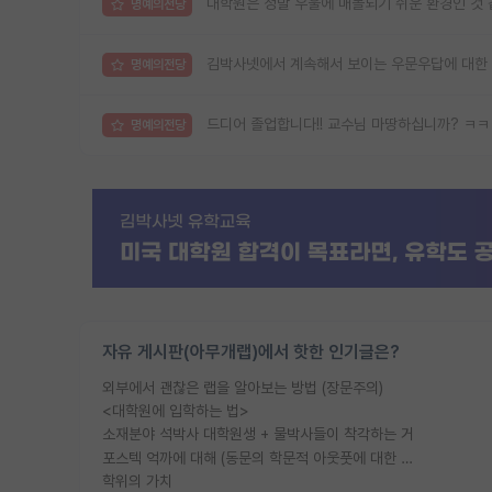
대학원은 정말 우울에 매몰되기 쉬운 환경인 것
명예의전당
김박사넷에서 계속해서 보이는 우문우답에 대한
명예의전당
드디어 졸업합니다!! 교수님 마땅하십니까? ㅋ
명예의전당
자유 게시판(아무개랩)에서 핫한 인기글은?
외부에서 괜찮은 랩을 알아보는 방법 (장문주의)
<대학원에 입학하는 법>
소재분야 석박사 대학원생 + 물박사들이 착각하는 거
포스텍 억까에 대해 (동문의 학문적 아웃풋에 대한 반박)
학위의 가치