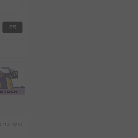
등록
21
18834