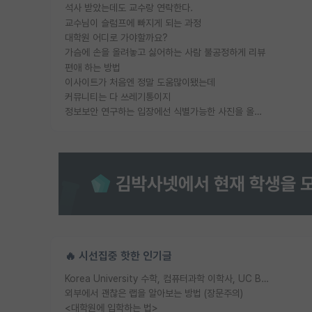
석사 받았는데도 교수랑 연락한다.
교수님이 슬럼프에 빠지게 되는 과정
대학원 어디로 가야할까요?
가슴에 손을 올려놓고 싫어하는 사람 불공정하게 리뷰
편애 하는 방법
이사이트가 처음엔 정말 도움많이됐는데
커뮤니티는 다 쓰레기통이지
정보보안 연구하는 입장에선 식별가능한 사진을 올리는건 비추이긴함
🔥 시선집중 핫한 인기글
Korea University 수학, 컴퓨터과학 이학사, UC Berkeley 산업공학 대학원 공학박사가 되는 것은 쉽지 않겠죠?
외부에서 괜찮은 랩을 알아보는 방법 (장문주의)
<대학원에 입학하는 법>