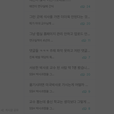
애인이 연구실에 간식
24
그런 곳에 석사를 가면 더더욱 안된다는 것을 깨달으시면 된겁니다!
제가 자대 교수님께 무례하게 행동한 걸까요?
20
그냥 랩실 홈페이지 관리 안하고 업로드 안한거 아님?
연구실적이 4년의 공백이 있는거 어떻게 생각하냐
11
댓글들 ㅋㅋㅋ 주제 파악 못하고 저런 댓글들을 쓰네. 조직에 인간이 얼마나 중요한데 걱정될 수도 있지 ㅋㅋ 본인들은 퍽이나 잘하나봐 ? 현실은 남들한테 욕 안 먹는 1인분만 하는 것도 힘들텐데 ?
진짜 제발 적당히 똑똑한 박사과정이라도 위에 있었으면..
7
서성한 박사로 교수 된 사람 딱 1명 봤습니다. 근데 지방대 박사로 교수된 거는 기적이 일어나야되요. 서성한 학부부터여도 빡센게 교수임용일텐데 지방대박사로 무슨 교수가 되나요...... 중소기업/중견기업 팀장급/연구소장급이나 될거 같네요.
SSH 박사과정을 그만두고 지방대 박사로 옮기면 교수의 꿈은 끝일까요?
20
옮기시려면 미국박사로 가시는게 어떨까 싶네요. 교수가 꿈이면 미국박사 하고 미국교수 까지 같이 노리시는게 기회가 많지 않을까요?
SSH 박사과정을 그만두고 지방대 박사로 옮기면 교수의 꿈은 끝일까요?
9
교수 뽑는데 출신 학교는 생각보다 그렇게 안 봄. 앞으로는 더 안 보게 될거임. 박사는 어디서 진행해도 됨. 단, 제대로 쌓고 좋은 실적 만들 수 있다면. 그런데 지방대는 그럴 가능성이 지극히 낮음. 나만 열심히 잘 하면 된다? 인간은 주변 환경에 지배되는 나약한 존재임. 주변의 지방대 대학원생과 섞이고 지방 특유의 여유로움 또는 나쁘게 얘기해서 나태함에 젖어 살다보면 교수의 꿈 자체를 잊어버리게 될 가능성도 있음. 주변 환경이 70~80%임.
SSH 박사과정을 그만두고 지방대 박사로 옮기면 교수의 꿈은 끝일까요?
8
게시글 공유