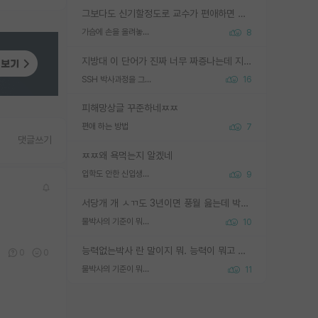
그보다도 신기할정도로 교수가 편애하면 그사람만 논문이 되더라구요 내용이 다른 사람보다 허접해도요
가슴에 손을 올려놓고 싫어하는 사람 불공정하게 리뷰
8
지방대 이 단어가 진짜 너무 짜증나는데 지방대면 다 그냥 쓰레기인가요? 무슨 말 같지도 않은 댓글들이 있는건지??? 지방에도 충분히 좋은 대학 많고 충분히 잘하는 교수님들 많습니다 포항공대 4개 IST 대표 지거국들 여기 모두 다 지방에 있고 여기 출신들 중에 교수하는 분들 적지 않습니다 지거국 출신이 무슨 교수를 하냐?라고 생각할 사람들 많은데 상위 대표 지거국에 아웃라이어들 많습니다 결국 개인의 연구역량과 실적이 중요합니다 이 역량을 펼치는데 있어서 지도교수와의 합도 중요합니다. 그리고 경력이 필요하면 해외포닥까지 다녀오세요
SSH 박사과정을 그만두고 지방대 박사로 옮기면 교수의 꿈은 끝일까요?
16
피해망상글 꾸준하네ㅉㅉ
편애 하는 방법
7
댓글쓰기
ㅉㅉ왜 욕먹는지 알겠네
입학도 안한 신입생이 원래 관심을 받나요
9
서당개 개 ㅅㄲ도 3년이면 풍월 읊는데 박사 5년 이상 대리고 있으면서 물된건 교수 탓 맞는ㄱ게 거기가 서당이 아니란 소리임
물박사의 기준이 뭐임?
10
능력없는박사 란 말이지 뭐. 능력이 뭐고 능력이 있다는게 뭔지는 사람마다 기준이 다르니까 얘기해봐야 서로 자기 기준만 얘기해서 논쟁이 끝이 안나고. 주위에서 능력있고 야심있는 신입생이 교수가 유의미한 피드백을 아예 안주면서 제대로된 과제에 참여해볼 기회도 제공하지 않고 잡일 뺑뺑이만 돌려서 맨날 단순작업만 하면서 밤새다가 눈빛이 점점 죽어가는걸 본 사람은 물박사는 교수탓이라고 하고, 교수는 이것저것 알려도 주고 기회도 주고 사수 동기 붙여주면서 어떻게든 끌고가려고 하는데 본인이 매일 뺀질거리면서 출근 하는둥마는둥 하다가 기껏 와서도 폰이나 쳐다보다가 실험 망치고 저녁약속있어서 먼저 가볼게요~ 하는걸 본 사람은 물박사는 본인탓이라고 함.
0
0
0
물박사의 기준이 뭐임?
11