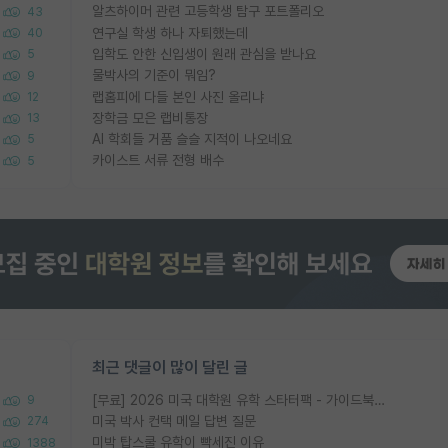
알츠하이머 관련 고등학생 탐구 포트폴리오
43
연구실 학생 하나 자퇴했는데
40
입학도 안한 신입생이 원래 관심을 받나요
5
물박사의 기준이 뭐임?
9
랩홈피에 다들 본인 사진 올리냐
12
장학금 모은 랩비통장
13
AI 학회들 거품 슬슬 지적이 나오네요
5
카이스트 서류 전형 배수
5
최근 댓글이 많이 달린 글
[무료] 2026 미국 대학원 유학 스타터팩 - 가이드북 & 합격자 컨택메일 템플릿
9
미국 박사 컨택 메일 답변 질문
274
미박 탑스쿨 유학이 빡세진 이유
1388