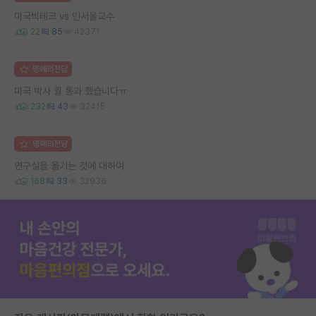
미국빅테크 vs 인서울교수
22
85
42371
명예의전당
미국 박사 퀄 통과 했습니다ㅠ
232
43
32415
명예의전당
연구실을 옮기는 것에 대하여
168
33
32936