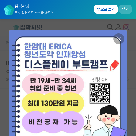
김박사넷
앱으로 보기
닫기
푸시 알림으로 소식을 빠르게
커뮤니티 홈
자유 게시판(아무개랩)
대학원생 모집
R&D 기관 아닌 공공기관은 되도록이면 피하세요...
국내대학원 정보
성급한 마르셀 프루스트
연구실&오픈랩
2023.12.02
5
2689
커뮤니티
커뮤니티 홈
전체글보기
베스트 게시판
IF 명예의전당