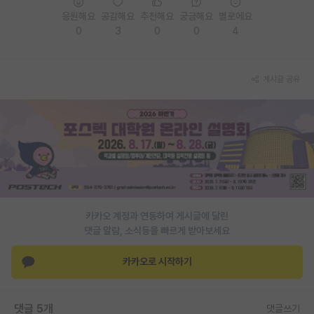
응원해요
공감해요
추천해요
궁금해요
별로에요
PI 전용 게시판
0
3
0
0
4
인문사회 계열 게시판
특수/전문대학원 게시판
게시글 공유
반도체/AI 게시판
장학금/장학생 게시판
학술 정보 게시판
홍보 게시판
카카오 계정과 연동하여 게시글에 달린
커리어
댓글 알람, 소식등을 빠르게 받아보세요
유학교육
카카오로 시작하기
이벤트
반도체 아카데미
댓글 5개
댓글쓰기