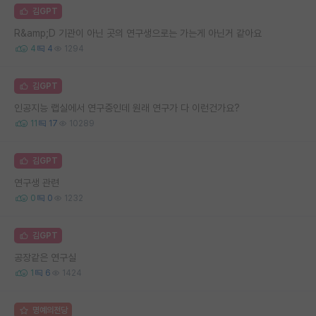
김GPT
R&amp;D 기관이 아닌 곳의 연구생으로는 가는게 아닌거 같아요
4
4
1294
김GPT
인공지능 랩실에서 연구중인데 원래 연구가 다 이런건가요?
11
17
10289
김GPT
연구생 관련
0
0
1232
김GPT
공장같은 연구실
1
6
1424
명예의전당