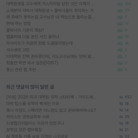
대학원생들 교수에게 가스라이팅 당한 것은 이해가 갑니다. 안타깝네요.
120
소재분야 석박사 대학원생 + 물박사들이 착각하는 거
77
왜 후배가 못하는걸 교수님은 내 책임으로 돌리는걸까요?
7
편애 하는 방법
17
물박사의 기준이 뭐임?
9
랩홈피에 다들 본인 사진 올리냐
13
이사이트가 처음엔 정말 도움많이됐는데
16
석사생의 고민
2
타대학원 컨텍 준비중인데, 지도교수님께는 언제 말씀드려야 할까요?
2
정출연 학연 박사 질문(DGIST)
2
통신 관련 랩 추천
2
최근 댓글이 많이 달린 글
[무료] 2026 미국 대학원 유학 스타터팩 - 가이드북 & 합격자 컨택메일 템플릿
652
미박 탑스쿨 유학이 빡세진 이유
19
혹시 이정도 스펙이면 어느정도 잡고 준비해야하나요?
14
카이스트 경영공학부 서류
29
신생랩가지말라는 이유가 있었구나
18
장학금 모은 랩비통장
21
AI 학회들 거품 슬슬 지적이 나오네요
32