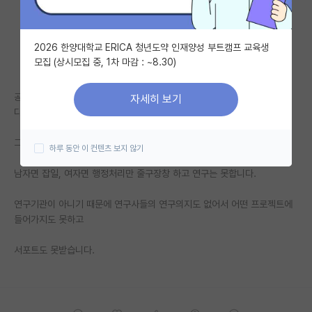
자유 게시판(아무개랩)
2026 한양대학교 ERICA 청년도약 인재양성 부트캠프 교육생
미국 유학 게시판
모집 (상시모집 중, 1차 마감 : ~8.30)
미국 대학원 합격 후기 게시판
공공기관들 중 어떤 곳들은 석사후, 박사후 연수생을 뽑고 연구사도 뽑습니
자세히 보기
대학원생 모집 게시판
다...
대학원 합격 후기 게시판
그런 곳은 석사후, 박사후 가지 마세요.
하루 동안 이 컨텐츠 보지 않기
연구실(PI) 홍보 게시판
남자면 잡일, 여자면 행정처리만 줄구장창 하고 연구는 못합니다.
석박사 채용 정보 게시판
연구기관이 아니기 때문에 연구사들의 연구의지도 없어서 어떤 프로젝트에
들어가지도 못하고
임용 정보 게시판
학부 인턴 게시판
서포트도 못받습니다.
취업 게시판
임용 후기 게시판