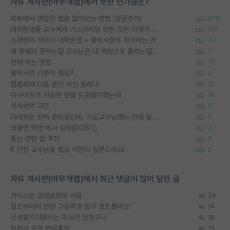
자유 게시판(아무개랩)에서 핫한 인기글은?
외부에서 괜찮은 랩을 알아보는 방법 (장문주의)
278
대학원생들 교수에게 가스라이팅 당한 것은 이해가 갑니다. 안타깝네요.
120
소재분야 석박사 대학원생 + 물박사들이 착각하는 거
77
왜 후배가 못하는걸 교수님은 내 책임으로 돌리는걸까요?
7
편애 하는 방법
17
물박사의 기준이 뭐임?
9
랩홈피에 다들 본인 사진 올리냐
13
이사이트가 처음엔 정말 도움많이됐는데
16
석사생의 고민
2
타대학원 컨텍 준비중인데, 지도교수님께는 언제 말씀드려야 할까요?
2
정출연 학연 박사 질문(DGIST)
2
통신 관련 랩 추천
2
K 전전 교수님들 랩실 어떤지 질문드려요!
2
자유 게시판(아무개랩)에서 최근 댓글이 많이 달린 글
카이스트 경영공학부 서류
29
알츠하이머 관련 고등학생 탐구 포트폴리오
14
신생랩가지말라는 이유가 있었구나
18
장학금 모은 랩비통장
21