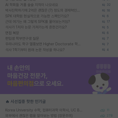
AI 학회들 거품 슬슬 지적이 나오네요
32
박사진학하기에 2억은 괜찮은 (?) 정도의 경제력인가요
16
SPK 대학원 현실적으로 가능한 스펙인가요?
6
근데 여기는 왜 그렇게 SPK를 물어보는거임?
17
석사가 1저자 논문 가져가는게 흔한건가요?
5
면접 복장
6
편입생 학부연구생 질문
7
우리나라도 학구 열풍보면 Higher Doctorate 학위가 필요하다고 봅니다.
7
석사 1학기부터 원래 논문 작성을 하나요?
4
🔥 시선집중 핫한 인기글
Korea University 수학, 컴퓨터과학 이학사, UC Berkeley 산업공학 대학원 공학박사가 되는 것은 쉽지 않겠죠?
11
외부에서 괜찮은 랩을 알아보는 방법 (장문주의)
278