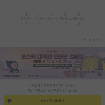
PI 전용 게시판
인문사회 계열 게시판
응원해요
공감해요
추천해요
궁금해요
별로에요
8
0
0
0
0
특수/전문대학원 게시판
반도체/AI 게시판
게시글 공유
장학금/장학생 게시판
학술 정보 게시판
홍보 게시판
커리어
유학교육
카카오 계정과 연동하여 게시글에 달린
댓글 알람, 소식등을 빠르게 받아보세요
이벤트
반도체 아카데미
카카오로 시작하기