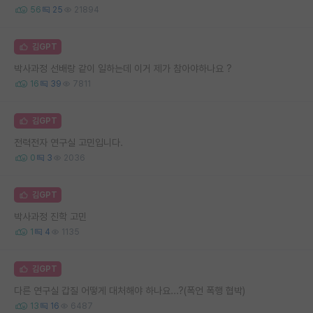
56
25
21894
김GPT
박사과정 선배랑 같이 일하는데 이거 제가 참아야하나요 ?
16
39
7811
김GPT
전력전자 연구실 고민입니다.
0
3
2036
김GPT
박사과정 진학 고민
1
4
1135
김GPT
다른 연구실 갑질 어떻게 대처해야 하나요...?(폭언 폭행 협박)
13
16
6487