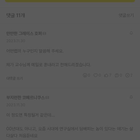
재팬라운지 🌸
댓글 11개
댓글쓰기
만만한 그레이스 호퍼
2023.11.30
어떤랩의 누구인지 말씀해 주세요.
제가 교수님께 메일로 혼내라고 전해드리겠습니다.
0
0
7
0
2
대댓글 쓰기
부지런한 코페르니쿠스
2023.11.30
이 정도면 특정될거 같은데...
00년대도 아니고, 요즘 시대에 연구실에서 담배피는 놈이 있다는 얘기는 살
다살다 처음듣네요