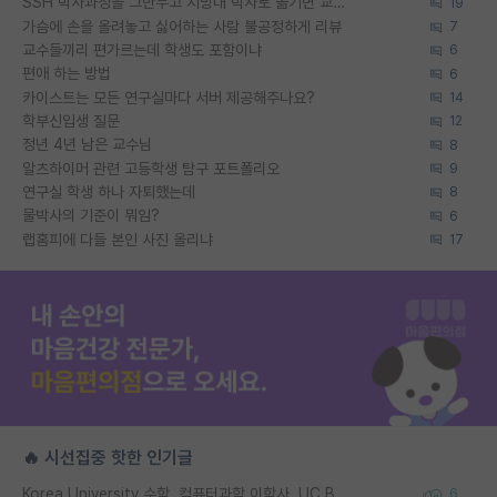
SSH 박사과정을 그만두고 지방대 박사로 옮기면 교수의 꿈은 끝일까요?
19
가슴에 손을 올려놓고 싫어하는 사람 불공정하게 리뷰
7
교수들끼리 편가르는데 학생도 포함이냐
6
편애 하는 방법
6
카이스트는 모든 연구실마다 서버 제공해주나요?
14
학부신입생 질문
12
정년 4년 남은 교수님
8
알츠하이머 관련 고등학생 탐구 포트폴리오
9
연구실 학생 하나 자퇴했는데
8
물박사의 기준이 뭐임?
6
랩홈피에 다들 본인 사진 올리냐
17
🔥 시선집중 핫한 인기글
Korea University 수학, 컴퓨터과학 이학사, UC Berkeley 산업공학 대학원 공학박사가 되는 것은 쉽지 않겠죠?
6