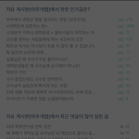
자유 게시판(아무개랩)에서 핫한 인기글은?
외부에서 괜찮은 랩을 알아보는 방법 (장문주의)
274
<대학원에 입학하는 법>
1388
소재분야 석박사 대학원생 + 물박사들이 착각하는 거
71
교수를 원하는 사람들에게 하는 아조씨의 조언
106
AI전공 박사는 의사보다 돈을 더 많이 벌 수 있습니다.
16
AI 탑컨퍼 순위에 대해..
27
실험실은 왜 주먹구구로 돌아가나요?
17
대학원생들은 왜 교수님께 감사해야 하나요?
49
학위의 가치
20
석사 받았는데도 교수랑 연락한다.
43
교수님이 슬럼프에 빠지게 되는 과정
40
진짜 제발 적당히 똑똑한 박사과정이라도 위에 있었으면..
13
이사이트가 처음엔 정말 도움많이됐는데
9
자유 게시판(아무개랩)에서 최근 댓글이 많이 달린 글
타대 학부연구생 컨택 조언
21
왜 후배가 못하는걸 교수님은 내 책임으로 돌리는걸까요?
11