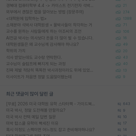
경북대 컴퓨터학부 4.4 -> 카이스트 전기전자 석박사통합과정 합격
21
외부에서 괜찮은 랩을 알아보는 방법 (장문주의)
274
<대학원에 입학하는 법>
1388
소재분야 석박사 대학원생 + 물박사들이 착각하는 거
71
교수를 원하는 사람들에게 하는 아조씨의 조언
106
AI전공 박사는 의사보다 돈을 더 많이 벌 수 있습니다.
16
대학원생들은 왜 교수님께 감사해야 하나요?
49
학위의 가치
20
석사 받았는데도 교수랑 연락한다.
43
교수님이 슬럼프에 빠지게 되는 과정
40
진짜 제발 적당히 똑똑한 박사과정이라도 위에 있었으면..
13
이사이트가 처음엔 정말 도움많이됐는데
9
최근 댓글이 많이 달린 글
[무료] 2026 미국 대학원 유학 스타터팩 - 가이드북 & 합격자 컨택메일 템플릿
643
미국 박사, 정말 도전해볼 만할까요?
9
미국 박사 컨택 메일 답변 질문
10
미박 탑스쿨 유학이 빡세진 이유
17
혹시 이정도 스펙이면 어느정도 잡고 준비해야하나요?
14