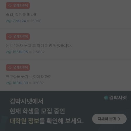
명예의전당
졸업, 학계를 떠나며
72
24
15068
명예의전당
논문 1저자 투고 후 아예 제명 당했습니다.
156
95
115882
명예의전당
연구실을 옮기는 것에 대하여
168
33
32882