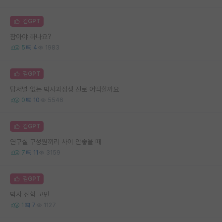
김GPT
참아야 하나요?
5
4
1983
김GPT
탑저널 없는 박사과정생 진로 어떡할까요
0
10
5546
김GPT
연구실 구성원끼리 사이 안좋을 때
7
11
3159
김GPT
박사 진학 고민
1
7
1127