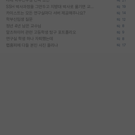
타대 학부연구생 컨택 조언
21
SSH 박사과정을 그만두고 지방대 박사로 옮기면 교수의 꿈은 끝일까요?
19
카이스트는 모든 연구실마다 서버 제공해주나요?
14
학부신입생 질문
12
정년 4년 남은 교수님
8
알츠하이머 관련 고등학생 탐구 포트폴리오
9
연구실 학생 하나 자퇴했는데
8
랩홈피에 다들 본인 사진 올리냐
17