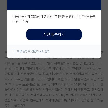
자유 게시판(아무개랩)
그동안 문의가 많았던 레벨업반 설명회를 진행합니다. *사전등록
미국 유학 게시판
시 링크 발송
미국 대학원 합격 후기 게시판
사전 등록하기
대학원생 모집 게시판
대학원 합격 후기 게시판
하루 동안 이 컨텐츠 보지 않기
연초를 태우시다가 어느 순간부터 전자담배를 피우기 시작했는데, 계속 연구
연구실(PI) 홍보 게시판
실에서 담배를 피우길래 제가 한 번 말씀을 드렸음에도 불구하고 몰래 구석
에서 담배를 피우고 있습니다. 어떻게 해야 할까요? 정신 상태는 정상이 아
석박사 채용 정보 게시판
닌 것 같습니다. 처음에 제가 담배를 피우지 말라고 부탁했더니 전자담배는
간접흡연에 전혀 무관하다고 하고, 나오는 연기는 수증기라고 하며 교수님도
임용 정보 게시판
자기가 피우는 것을 알고 있다고 합니다. 이런 식으로 말을 하면서 지금 자신
이 하고 있는 프로젝트들도 많은데, 과연 자기한테 교수님이 뭐라고 할 수 있
학부 인턴 게시판
을까요? 이런 식의 발언부터 시작해서 일상이 뒤에서 남 뒷담까고, 정치질하
는 게 일상인 40살 쳐먹은 박사과정 인간인데, 이 인간을 어떻게 할 방법이
취업 게시판
없을까요? 지금 이 연구실에서 석사과정한지 1년 되어서 그냥 1년 참고 하는
것이 나을까요?
임용 후기 게시판