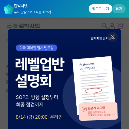
김박사넷
앱으로 보기
닫기
푸시 알림으로 소식을 빠르게
커뮤니티 홈
자유 게시판(아무개랩)
대학원생 모집
본문이 수정되지 않는 박제글입니다.
국내대학원 정보
저희 연구실안에서 전자담배를 피는 박사과정 하는 40살
연구실&오픈랩
먹은 사람이 있는데 이 인간을 어떻게 조질 방법이 없을까
요?
커뮤니티
활기찬 레오나르도 다빈치
커뮤니티 홈
2023.11.30
11
2661
전체글보기
베스트 게시판
IF 명예의전당