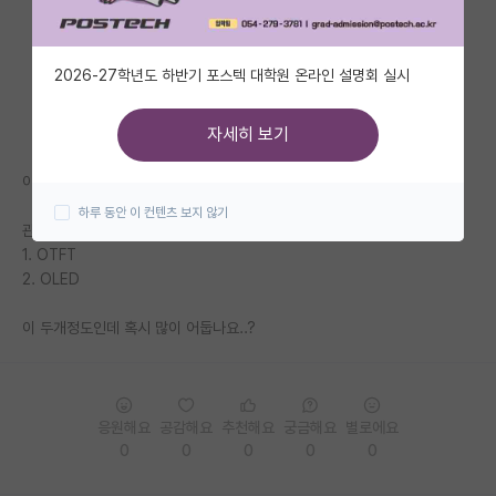
자유 게시판(아무개랩)
2026-27학년도 하반기 포스텍 대학원 온라인 설명회 실시
미국 유학 게시판
미국 대학원 합격 후기 게시판
자세히 보기
대학원생 모집 게시판
이번에 석사 진학을 하려하는데
하루 동안 이 컨텐츠 보지 않기
대학원 합격 후기 게시판
관심분야가
1. OTFT
연구실(PI) 홍보 게시판
2. OLED
석박사 채용 정보 게시판
이 두개정도인데 혹시 많이 어둡나요..?
임용 정보 게시판
학부 인턴 게시판
응원해요
공감해요
추천해요
궁금해요
별로에요
취업 게시판
0
0
0
0
0
임용 후기 게시판