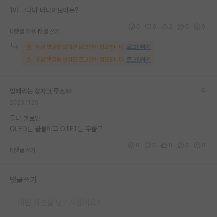
1이 그나마 더나아보이는?
재팬라운지 🌸
0
0
2
0
0
대댓글 2개
대댓글 쓰기
해당 댓글을 보려면 로그인이 필요합니다.
로그인하기
해당 댓글을 보려면 로그인이 필요합니다.
로그인하기
멍때리는 장자크 루소
2023.11.29
둘다 별로임
OLED는 끝물이고 OTFT는 무쓸모
0
0
0
0
0
대댓글 쓰기
댓글쓰기