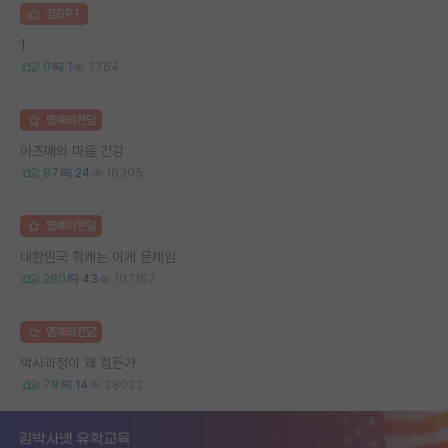
김GPT
1
0
1
2764
명예의전당
아즈매와 마음 건강
87
24
16305
명예의전당
대한민국 학계는 이게 문제임
280
43
107167
명예의전당
박사과정이 왜 힘든가
78
14
38032