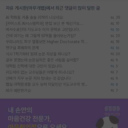
자유 게시판(아무개랩)에서 최근 댓글이 많이 달린 글
AI 학회들 거품 슬슬 지적이 나오네요
35
[카이스트 AI시스템학과] 면접 보신 분 계신가요...
10
박사수료인데 지도교수 이직 문제로 고민입니다.
10
근데 여기는 왜 그렇게 SPK를 물어보는거임?
20
우리나라도 학구 열풍보면 Higher Doctorate 학위가 필요하다고 봅니다.
16
연구실 후배와의 관계
10
석사 1학기부터 원래 논문 작성을 하나요?
20
공부 못했는데 논문실적은 좋은 사람을 싫어함?
6
대학원 진학에 대한 고민이 있습니다.
5
지도력이 없는 교수님들은 어떻게 하시나요?
7
선배가 자꾸 논문 저자 탐내는 것 같습니다
6
랩실 대학원생들 모두 능력 미달인건 지도교수의 영향 아닌가?
9
제가 예민한가요
7