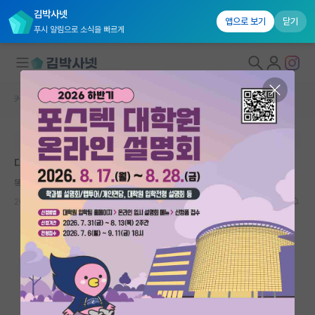
김박사넷
앱으로 보기
닫기
푸시 알림으로 소식을 빠르게
커뮤니티 홈
자유 게시판(아무개랩)
대학원생 모집
본문이 수정되지 않는 박제글입니다.
국내대학원 정보
대학원 진학 분야 고민입니다..
연구실&오픈랩
똑똑한 소크라테스
커뮤니티
2023.11.27
4
1198
커뮤니티 홈
전체글보기
베스트 게시판
IF 명예의전당