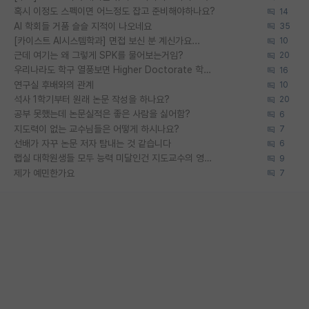
혹시 이정도 스펙이면 어느정도 잡고 준비해야하나요?
14
AI 학회들 거품 슬슬 지적이 나오네요
35
[카이스트 AI시스템학과] 면접 보신 분 계신가요...
10
근데 여기는 왜 그렇게 SPK를 물어보는거임?
20
우리나라도 학구 열풍보면 Higher Doctorate 학위가 필요하다고 봅니다.
16
연구실 후배와의 관계
10
석사 1학기부터 원래 논문 작성을 하나요?
20
공부 못했는데 논문실적은 좋은 사람을 싫어함?
6
지도력이 없는 교수님들은 어떻게 하시나요?
7
선배가 자꾸 논문 저자 탐내는 것 같습니다
6
랩실 대학원생들 모두 능력 미달인건 지도교수의 영향 아닌가?
9
제가 예민한가요
7