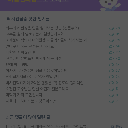
🔥 시선집중 핫한 인기글
외부에서 괜찮은 랩을 알아보는 방법 (장문주의)
281
교수들 원래 말바꾸는게 일상인가요?
16
소재분야 석박사 대학원생 + 물박사들이 착각하는 거
79
말바꾸기 하는 교수는 피하세요
56
대학원 자퇴 2년 후
114
교수님이 슬럼프에 빠지게 되는 과정
42
편애 하는 방법
17
이사이트가 처음엔 정말 도움많이됐는데
27
신생랩가지말라는 이유가 있었구나
24
박사진학하기에 2억은 괜찮은 (?) 정도의 경제력인가요
9
K 전전 교수님들 랩실 어떤지 질문드려요!
5
막학기 자퇴 고민됩니다
3
서울대는 하버드보다 명문이지만
7
최근 댓글이 많이 달린 글
[무료] 2026 미국 대학원 유학 스타터팩 - 가이드북 & 합격자 컨택메일 템플릿
656