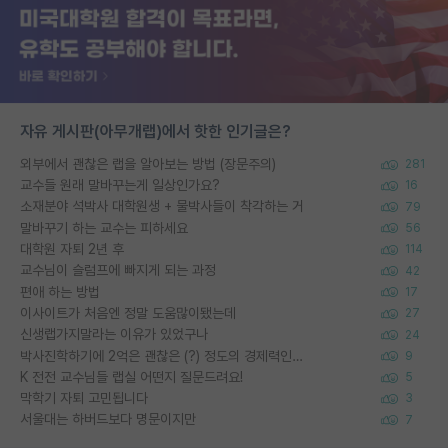
자유 게시판(아무개랩)에서 핫한 인기글은?
외부에서 괜찮은 랩을 알아보는 방법 (장문주의)
281
교수들 원래 말바꾸는게 일상인가요?
16
소재분야 석박사 대학원생 + 물박사들이 착각하는 거
79
말바꾸기 하는 교수는 피하세요
56
대학원 자퇴 2년 후
114
교수님이 슬럼프에 빠지게 되는 과정
42
편애 하는 방법
17
이사이트가 처음엔 정말 도움많이됐는데
27
신생랩가지말라는 이유가 있었구나
24
박사진학하기에 2억은 괜찮은 (?) 정도의 경제력인가요
9
K 전전 교수님들 랩실 어떤지 질문드려요!
5
막학기 자퇴 고민됩니다
3
서울대는 하버드보다 명문이지만
7