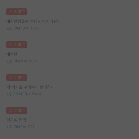
김GPT
대학원생들은 여행도 안가나요?
0
18
7590
김GPT
대학원
0
0
1039
김GPT
왜 억지로 꾸역꾸역 할라하니
26
13
5424
김GPT
연구실 컨택
0
1
1121