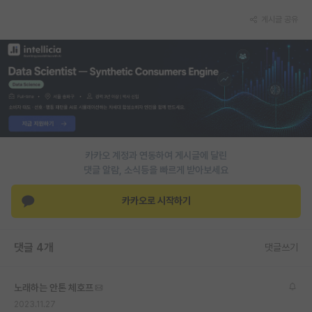
게시글 공유
PI 전용 게시판
인문사회 계열 게시판
특수/전문대학원 게시판
반도체/AI 게시판
장학금/장학생 게시판
카카오 계정과 연동하여 게시글에 달린
학술 정보 게시판
댓글 알람, 소식등을 빠르게 받아보세요
홍보 게시판
카카오로 시작하기
커리어
유학교육
댓글 4개
댓글쓰기
이벤트
노래하는 안톤 체호프
반도체 아카데미
2023.11.27