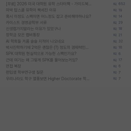
[무료] 2026 미국 대학원 유학 스타터팩 - 가이드북 & 합격자 컨택메일 템플릿
652
미박 탑스쿨 유학이 빡세진 이유
19
혹시 이정도 스펙이면 어느정도 잡고 준비해야하나요?
14
카이스트 경영공학부 서류
29
신생랩가지말라는 이유가 있었구나
18
장학금 모은 랩비통장
21
AI 학회들 거품 슬슬 지적이 나오네요
32
박사진학하기에 2억은 괜찮은 (?) 정도의 경제력인가요
16
SPK 대학원 현실적으로 가능한 스펙인가요?
6
근데 여기는 왜 그렇게 SPK를 물어보는거임?
17
면접 복장
6
편입생 학부연구생 질문
7
우리나라도 학구 열풍보면 Higher Doctorate 학위가 필요하다고 봅니다.
7