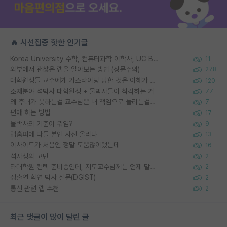
🔥 시선집중 핫한 인기글
Korea University 수학, 컴퓨터과학 이학사, UC Berkeley 산업공학 대학원 공학박사가 되는 것은 쉽지 않겠죠?
11
외부에서 괜찮은 랩을 알아보는 방법 (장문주의)
278
대학원생들 교수에게 가스라이팅 당한 것은 이해가 갑니다. 안타깝네요.
120
소재분야 석박사 대학원생 + 물박사들이 착각하는 거
77
왜 후배가 못하는걸 교수님은 내 책임으로 돌리는걸까요?
7
편애 하는 방법
17
물박사의 기준이 뭐임?
9
랩홈피에 다들 본인 사진 올리냐
13
이사이트가 처음엔 정말 도움많이됐는데
16
석사생의 고민
2
타대학원 컨텍 준비중인데, 지도교수님께는 언제 말씀드려야 할까요?
2
정출연 학연 박사 질문(DGIST)
2
통신 관련 랩 추천
2
최근 댓글이 많이 달린 글