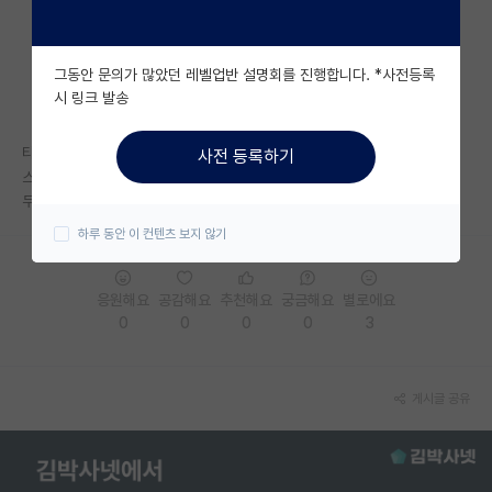
자유 게시판(아무개랩)
그동안 문의가 많았던 레벨업반 설명회를 진행합니다. *사전등록
미국 유학 게시판
시 링크 발송
미국 대학원 합격 후기 게시판
타대생 기준 입시난이도만 보면 카이스트 AI대학원과 서울대 데이터사이언
사전 등록하기
대학원생 모집 게시판
스 대학원 중 어디가 더 높나요?
두 곳 다 준비해보신분 계실까요?
대학원 합격 후기 게시판
하루 동안 이 컨텐츠 보지 않기
연구실(PI) 홍보 게시판
응원해요
공감해요
추천해요
궁금해요
별로에요
석박사 채용 정보 게시판
0
0
0
0
3
임용 정보 게시판
학부 인턴 게시판
게시글 공유
취업 게시판
임용 후기 게시판