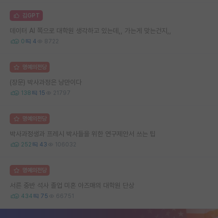
김GPT
데이터 AI 쪽으로 대학원 생각하고 있는데,, 가는게 맞는건지,,
0
4
8722
명예의전당
(장문) 박사과정은 낭만이다
138
15
21797
명예의전당
박사과정생과 프레시 박사들을 위한 연구제안서 쓰는 팁
252
43
106032
명예의전당
서른 중반 석사 졸업 미혼 아즈매의 대학원 단상
434
75
66751