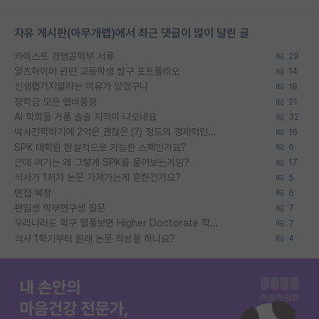
자유 게시판(아무개랩)에서 최근 댓글이 많이 달린 글
카이스트 경영공학부 서류
29
알츠하이머 관련 고등학생 탐구 포트폴리오
14
신생랩가지말라는 이유가 있었구나
18
장학금 모은 랩비통장
21
AI 학회들 거품 슬슬 지적이 나오네요
32
박사진학하기에 2억은 괜찮은 (?) 정도의 경제력인가요
16
SPK 대학원 현실적으로 가능한 스펙인가요?
6
근데 여기는 왜 그렇게 SPK를 물어보는거임?
17
석사가 1저자 논문 가져가는게 흔한건가요?
5
면접 복장
6
편입생 학부연구생 질문
7
우리나라도 학구 열풍보면 Higher Doctorate 학위가 필요하다고 봅니다.
7
석사 1학기부터 원래 논문 작성을 하나요?
4