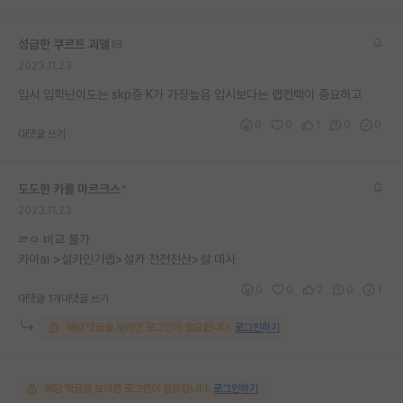
재팬라운지 🌸
성급한 쿠르트 괴델
2023.11.23
입시 입학난이도는 skp중 K가 가장높음 입시보다는 랩컨택이 중요하고
0
0
1
0
0
대댓글 쓰기
도도한 카를 마르크스
*
2023.11.23
ㄹㅇ 비교 불가
카이ai >설카인기랩>설카 전전전산>설 데사
0
0
2
0
1
대댓글 1개
대댓글 쓰기
해당 댓글을 보려면 로그인이 필요합니다.
로그인하기
해당 댓글을 보려면 로그인이 필요합니다.
로그인하기