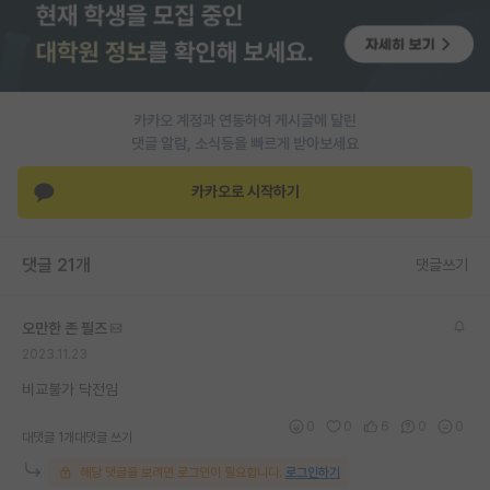
PI 전용 게시판
인문사회 계열 게시판
카카오 계정과 연동하여 게시글에 달린
특수/전문대학원 게시판
댓글 알람, 소식등을 빠르게 받아보세요
반도체/AI 게시판
카카오로 시작하기
장학금/장학생 게시판
학술 정보 게시판
댓글 21개
댓글쓰기
홍보 게시판
오만한 존 필즈
커리어
2023.11.23
유학교육
비교불가 닥전임
이벤트
0
0
6
0
0
대댓글 1개
대댓글 쓰기
반도체 아카데미
해당 댓글을 보려면 로그인이 필요합니다.
로그인하기