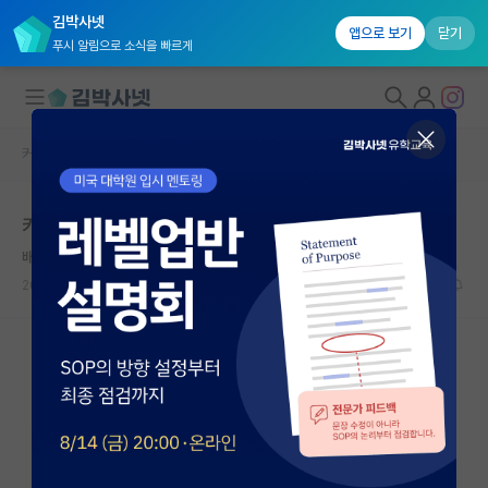
김박사넷
앱으로 보기
닫기
푸시 알림으로 소식을 빠르게
커뮤니티 홈
자유 게시판(아무개랩)
대학원생 모집
카이스트 AI대학원 vs 서울대 데이터사이언스 대학원
국내대학원 정보
배고픈 하인리히 헤르츠
연구실&오픈랩
2023.11.23
21
5099
커뮤니티
커뮤니티 홈
전체글보기
베스트 게시판
IF 명예의전당