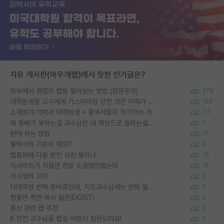
자유 게시판(아무개랩)에서 핫한 인기글은?
외부에서 괜찮은 랩을 알아보는 방법 (장문주의)
278
대학원생들 교수에게 가스라이팅 당한 것은 이해가 갑니다. 안타깝네요.
120
소재분야 석박사 대학원생 + 물박사들이 착각하는 거
77
왜 후배가 못하는걸 교수님은 내 책임으로 돌리는걸까요?
7
편애 하는 방법
17
물박사의 기준이 뭐임?
9
랩홈피에 다들 본인 사진 올리냐
13
이사이트가 처음엔 정말 도움많이됐는데
16
석사생의 고민
2
타대학원 컨텍 준비중인데, 지도교수님께는 언제 말씀드려야 할까요?
2
정출연 학연 박사 질문(DGIST)
2
통신 관련 랩 추천
2
K 전전 교수님들 랩실 어떤지 질문드려요!
2