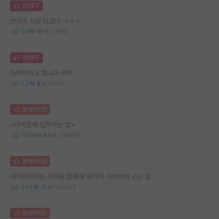
김GPT
연구비 삭감 미쳤다 ㅋㅋㅋ
50
10
11859
김GPT
자퇴하려고 합니다 허허
53
8
8753
명예의전당
<대학원에 입학하는 법>
1388
83
294985
명예의전당
대학원이라는 지옥을 탈출해 멀리서 지켜보며 쓰는 글
345
31
106427
명예의전당