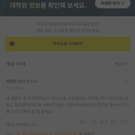
재팬라운지 🌸
카카오 계정과 연동하여 게시글에 달린
댓글 알람, 소식등을 빠르게 받아보세요
카카오로 시작하기
댓글 16개
댓글쓰기
쩨쩨한 피터 힉스
2023.11.18
왜 결론이 잘 이겨내야죠가 되는지 잘 모르겠네요. 연구랑 자기 자신이랑 싸
워도 될까말까인데 왜 쓰잘데기 없는 것과 싸워야되는지 회의감 들어서 저라
면 나가고 딴데 갈 것 같네요.
0
0
3
0
0
대댓글 1개
대댓글 쓰기
해당 댓글을 보려면 로그인이 필요합니다.
로그인하기