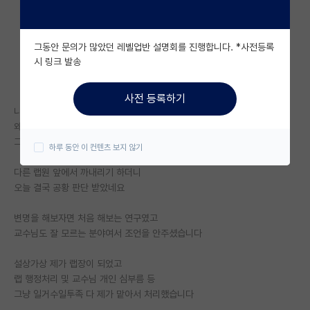
자유 게시판(아무개랩)
그동안 문의가 많았던 레벨업반 설명회를 진행합니다. *사전등록
미국 유학 게시판
시 링크 발송
미국 대학원 합격 후기 게시판
사전 등록하기
대학원생 모집 게시판
니 데이터는 믿을 수 없다
왜이렇게 실수가 잦냐
대학원 합격 후기 게시판
그래가지고 할수는 있겠냐 등등
하루 동안 이 컨텐츠 보지 않기
연구실(PI) 홍보 게시판
다른 랩원 앞에서 까내리기 하더니
오늘 결국 공황 판단 받았네요
석박사 채용 정보 게시판
변명을 해보자면 처음 해보는 연구였고
임용 정보 게시판
교수님도 잘 모르는 분야여서 조언을 안주셨습니다
학부 인턴 게시판
설상가상 제가 랩장이 되었고
취업 게시판
랩 행정처리 및 교수님 개인 심부름 등
그냥 일거수일투족 다 제가 맡아서 처리했습니다
임용 후기 게시판