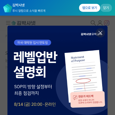
김박사넷
앱으로 보기
닫기
푸시 알림으로 소식을 빠르게
커뮤니티 홈
자유 게시판(아무개랩)
대학원생 모집
오늘 공황 진단 받았습니다
국내대학원 정보
눈치보는 아담 스미스
연구실&오픈랩
2023.11.18
16
2230
커뮤니티
커뮤니티 홈
전체글보기
베스트 게시판
IF 명예의전당