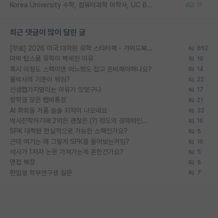
Korea University 수학, 컴퓨터과학 이학사, UC Berkeley 산업공학 대학원 공학박사가 되는 것은 쉽지 않겠죠?
11
최근 댓글이 많이 달린 글
[무료] 2026 미국 대학원 유학 스타터팩 - 가이드북 & 합격자 컨택메일 템플릿
652
미박 탑스쿨 유학이 빡세진 이유
19
혹시 이정도 스펙이면 어느정도 잡고 준비해야하나요?
14
물박사의 기준이 뭐임?
22
신생랩가지말라는 이유가 있었구나
17
장학금 모은 랩비통장
21
AI 학회들 거품 슬슬 지적이 나오네요
32
박사진학하기에 2억은 괜찮은 (?) 정도의 경제력인가요
16
SPK 대학원 현실적으로 가능한 스펙인가요?
5
근데 여기는 왜 그렇게 SPK를 물어보는거임?
16
석사가 1저자 논문 가져가는게 흔한건가요?
5
면접 복장
5
편입생 학부연구생 질문
7