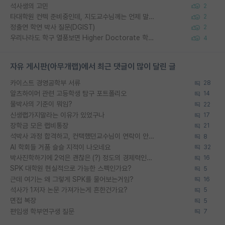
석사생의 고민
2
타대학원 컨텍 준비중인데, 지도교수님께는 언제 말씀드려야 할까요?
2
정출연 학연 박사 질문(DGIST)
2
우리나라도 학구 열풍보면 Higher Doctorate 학위가 필요하다고 봅니다.
4
자유 게시판(아무개랩)에서 최근 댓글이 많이 달린 글
카이스트 경영공학부 서류
28
알츠하이머 관련 고등학생 탐구 포트폴리오
14
물박사의 기준이 뭐임?
22
신생랩가지말라는 이유가 있었구나
17
장학금 모은 랩비통장
21
석박사 과정 합격하고, 컨택했던교수님이 연락이 안됩니다...
8
AI 학회들 거품 슬슬 지적이 나오네요
32
박사진학하기에 2억은 괜찮은 (?) 정도의 경제력인가요
16
SPK 대학원 현실적으로 가능한 스펙인가요?
5
근데 여기는 왜 그렇게 SPK를 물어보는거임?
16
석사가 1저자 논문 가져가는게 흔한건가요?
5
면접 복장
5
편입생 학부연구생 질문
7