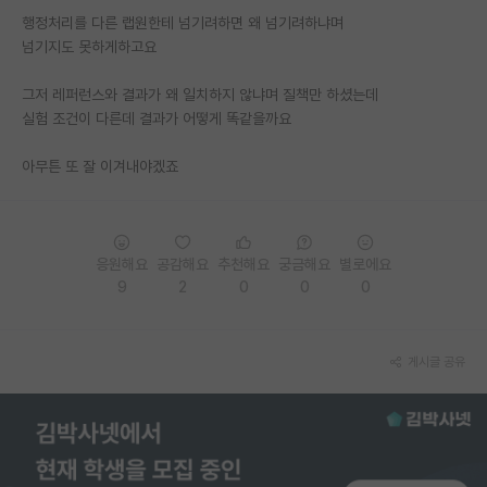
행정처리를 다른 랩원한테 넘기려하면 왜 넘기려하냐며
PI 전용 게시판
넘기지도 못하게하고요
인문사회 계열 게시판
그저 레퍼런스와 결과가 왜 일치하지 않냐며 질책만 하셨는데
실험 조건이 다른데 결과가 어떻게 똑같을까요
특수/전문대학원 게시판
반도체/AI 게시판
아무튼 또 잘 이겨내야겠죠
장학금/장학생 게시판
학술 정보 게시판
응원해요
공감해요
추천해요
궁금해요
별로에요
9
2
0
0
0
홍보 게시판
커리어
게시글 공유
유학교육
이벤트
반도체 아카데미