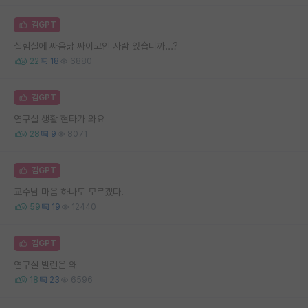
김GPT
실험실에 싸움닭 싸이코인 사람 있습니까...?
22
18
6880
김GPT
연구실 생활 현타가 와요
28
9
8071
김GPT
교수님 마음 하나도 모르겠다.
59
19
12440
김GPT
연구실 빌런은 왜
18
23
6596