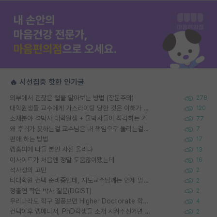
🔥 시선집중 핫한 인기글
외부에서 괜찮은 랩을 알아보는 방법 (장문주의)
278
대학원생들 교수에게 가스라이팅 당한 것은 이해가 갑니다. 안타깝네요.
120
소재분야 석박사 대학원생 + 물박사들이 착각하는 거
77
왜 후배가 못하는걸 교수님은 내 책임으로 돌리는걸까요?
7
편애 하는 방법
17
랩홈피에 다들 본인 사진 올리냐
13
이사이트가 처음엔 정말 도움많이됐는데
16
석사생의 고민
2
타대학원 컨텍 준비중인데, 지도교수님께는 언제 말씀드려야 할까요?
2
정출연 학연 박사 질문(DGIST)
2
우리나라도 학구 열풍보면 Higher Doctorate 학위가 필요하다고 봅니다.
4
컨택이후 랩매니저, PhD학생들 소개 시켜주신거면 거의 컨펌에 가깝나요?
2