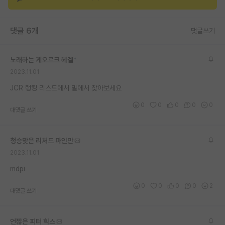
재팬라운지 🌸
댓글 6개
댓글쓰기
노래하는 게오르크 헤겔
*
2023.11.01
JCR 랭킹 리스트에서 밑에서 찾아보세요
0
0
0
0
0
대댓글 쓰기
청승맞은 리처드 파인만
2023.11.01
mdpi
0
0
0
0
2
대댓글 쓰기
언짢은 피터 힉스