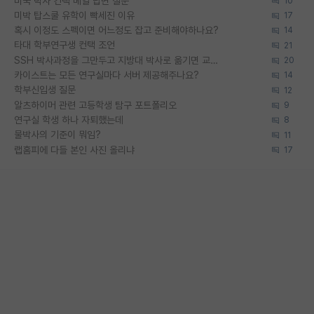
미국 박사 컨택 메일 답변 질문
10
미박 탑스쿨 유학이 빡세진 이유
17
혹시 이정도 스펙이면 어느정도 잡고 준비해야하나요?
14
타대 학부연구생 컨택 조언
21
SSH 박사과정을 그만두고 지방대 박사로 옮기면 교수의 꿈은 끝일까요?
20
카이스트는 모든 연구실마다 서버 제공해주나요?
14
학부신입생 질문
12
알츠하이머 관련 고등학생 탐구 포트폴리오
9
연구실 학생 하나 자퇴했는데
8
물박사의 기준이 뭐임?
11
랩홈피에 다들 본인 사진 올리냐
17