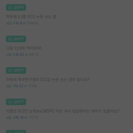
김GPT
학부생 (나름 SCI) 논문 쓰는 법
0
8
15968
김GPT
다들 인건비 적어보자!
6
62
8875
김GPT
주위에 학부연구생이 SCI급 논문 쓰는 경우 있나요?
1
22
11169
김GPT
이름만 SCI인 논문(ex.MDPI) 작성 석사 입장에서는 의미가 있을까요?
3
16
7575