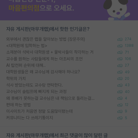
자유 게시판(아무개랩)에서 핫한 인기글은?
외부에서 괜찮은 랩을 알아보는 방법 (장문주의)
274
<대학원에 입학하는 법>
1388
소재분야 석박사 대학원생 + 물박사들이 착각하는 거
71
교수를 원하는 사람들에게 하는 아조씨의 조언
106
AI 탑컨퍼 순위에 대해..
27
대학원생들은 왜 교수님께 감사해야 하나요?
49
학위의 가치
20
석사 받았는데도 교수랑 연락한다.
43
교수님이 슬럼프에 빠지게 되는 과정
40
왜 후배가 못하는걸 교수님은 내 책임으로 돌리는걸까요?
4
편애 하는 방법
12
이사이트가 처음엔 정말 도움많이됐는데
9
커뮤니티는 다 쓰레기통이지
5
자유 게시판(아무개랩)에서 최근 댓글이 많이 달린 글