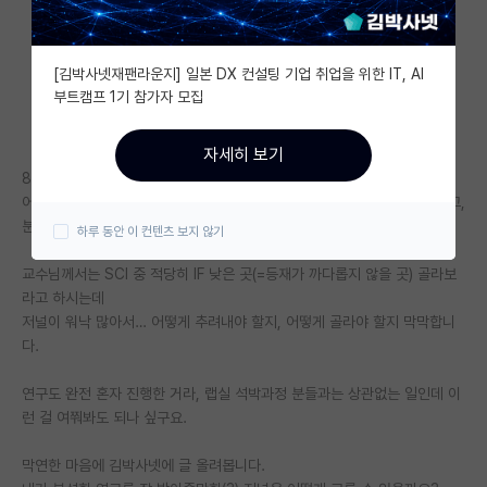
자유 게시판(아무개랩)
[김박사넷재팬라운지] 일본 DX 컨설팅 기업 취업을 위한 IT, AI
미국 유학 게시판
부트캠프 1기 참가자 모집
미국 대학원 합격 후기 게시판
자세히 보기
대학원생 모집 게시판
8월에 연구실 인턴을 시작한 학부생입니다.
어쩌다보니 페이퍼까지 쓰기로 교수님과 얘기가 되어 연구를 계속 진행했고,
대학원 합격 후기 게시판
분석이 거의 다 끝나 이제 논문을 쓰려고 합니다.
하루 동안 이 컨텐츠 보지 않기
연구실(PI) 홍보 게시판
교수님께서는 SCI 중 적당히 IF 낮은 곳(=등재가 까다롭지 않을 곳) 골라보
라고 하시는데
석박사 채용 정보 게시판
저널이 워낙 많아서… 어떻게 추려내야 할지, 어떻게 골라야 할지 막막합니
다.
임용 정보 게시판
학부 인턴 게시판
연구도 완전 혼자 진행한 거라, 랩실 석박과정 분들과는 상관없는 일인데 이
런 걸 여쭤봐도 되나 싶구요.
취업 게시판
막연한 마음에 김박사넷에 글 올려봅니다.
임용 후기 게시판