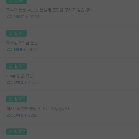
김GPT
학부때 논문 써보신 분들게 조언을 구하고 싶습니다.
0
21
3754
김GPT
학부생 SCI급 논문
1
9
6427
김GPT
sci급 논문 기준
3
3
11676
김GPT
석사 1학기차 졸업 전 SCI 가능할까요
5
6
2826
김GPT