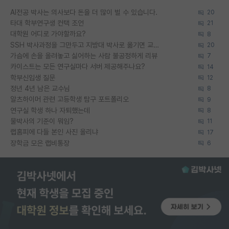
AI전공 박사는 의사보다 돈을 더 많이 벌 수 있습니다.
20
타대 학부연구생 컨택 조언
21
대학원 어디로 가야할까요?
8
SSH 박사과정을 그만두고 지방대 박사로 옮기면 교수의 꿈은 끝일까요?
20
가슴에 손을 올려놓고 싫어하는 사람 불공정하게 리뷰
7
카이스트는 모든 연구실마다 서버 제공해주나요?
14
학부신입생 질문
12
정년 4년 남은 교수님
8
알츠하이머 관련 고등학생 탐구 포트폴리오
9
연구실 학생 하나 자퇴했는데
8
물박사의 기준이 뭐임?
11
랩홈피에 다들 본인 사진 올리냐
17
장학금 모은 랩비통장
6