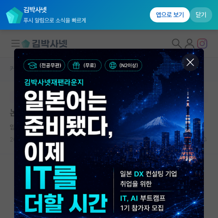
김박사넷
앱으로 보기
닫기
푸시 알림으로 소식을 빠르게
커뮤니티 홈
자유 게시판(아무개랩)
대학원생 모집
본문이 수정되지 않는 박제글입니다.
국내대학원 정보
논문 투고할 저널은 어떻게 알아보나요?
연구실&오픈랩
얌전한 피타고라스
커뮤니티
2023.11.01
6
2675
커뮤니티 홈
전체글보기
베스트 게시판
IF 명예의전당