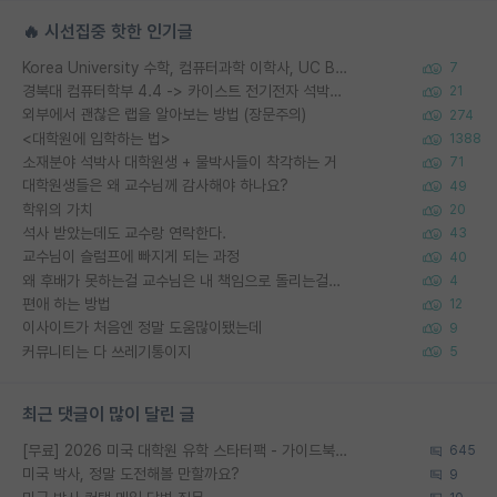
🔥 시선집중 핫한 인기글
Korea University 수학, 컴퓨터과학 이학사, UC Berkeley 산업공학 대학원 공학박사가 되는 것은 쉽지 않겠죠?
7
경북대 컴퓨터학부 4.4 -> 카이스트 전기전자 석박사통합과정 합격
21
외부에서 괜찮은 랩을 알아보는 방법 (장문주의)
274
<대학원에 입학하는 법>
1388
소재분야 석박사 대학원생 + 물박사들이 착각하는 거
71
대학원생들은 왜 교수님께 감사해야 하나요?
49
학위의 가치
20
석사 받았는데도 교수랑 연락한다.
43
교수님이 슬럼프에 빠지게 되는 과정
40
왜 후배가 못하는걸 교수님은 내 책임으로 돌리는걸까요?
4
편애 하는 방법
12
이사이트가 처음엔 정말 도움많이됐는데
9
커뮤니티는 다 쓰레기통이지
5
최근 댓글이 많이 달린 글
[무료] 2026 미국 대학원 유학 스타터팩 - 가이드북 & 합격자 컨택메일 템플릿
645
미국 박사, 정말 도전해볼 만할까요?
9