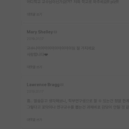
어디학교 교수님이신가요!?!? 저희 학교로 와주세요!!! plz!!!
대댓글 쓰기
Mary Shelley
2019.01.17
교수니이이이이이이이이이이임 절 가지세요
사랑합니다❤️
대댓글 쓰기
Lawrence Bragg
2019.01.17
흠.. 말씀듣고 생각해보니, 학부연구생으로 할 수 있는건 정말 한계가
그렇다고 포닥이나 연구교수를 뽑는건 과제비로 감당이 안될 것 같고.
대댓글 쓰기