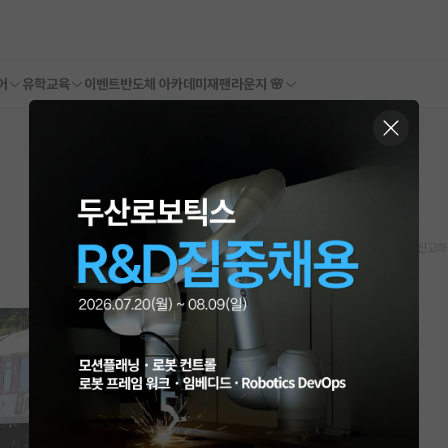
어
유학교육
이벤트
반도체 아카데미
재팬라운지 🌸
스크랩
신고하