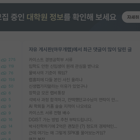
자유 게시판(아무개랩)에서 최근 댓글이 많이 달린 글
카이스트 경영공학부 서류
275
입학도 안한 신입생이 원래 관심을 받나요
119
물박사의 기준이 뭐임?
76
랩홈피에 다들 본인 사진 올리냐
156
신생랩가지말라는 이유가 있었구나
50
장학금 모은 랩비통장
6
석박사 과정 합격하고, 컨택했던교수님이 연락이 안됩니다...
5
AI 학회들 거품 슬슬 지적이 나오네요
9
카이스트 서류 전형 배수
9
DGIST 가는 방법 추천 부탁드립니다.
16
박사진학하기에 2억은 괜찮은 (?) 정도의 경제력인가요
14
근데 여기는 왜 그렇게 SPK를 물어보는거임?
6
면접 복장
6