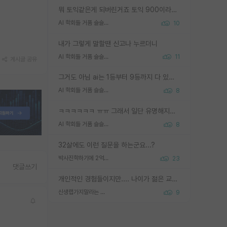
뭐 토익같은게 되버린거죠 토익 900이라고 영어잘하는건 아닙니다만 잘하는사람은 다 900을 넘는 그런
AI 학회들 거품 슬슬 지적이 나오네요
10
내가 그렇게 말할땐 신고나 누르더니
AI 학회들 거품 슬슬 지적이 나오네요
11
게시글 공유
그거도 아님 ai는 1등부터 9등까지 다 있음 그거도 없는 사람은 뭐냐 교수가 그냥 못하게 한거 1등급도 교수가 막으면 안됨
AI 학회들 거품 슬슬 지적이 나오네요
8
ㅋㅋㅋㅋㅋㅋ ㅠㅠ 그래서 일단 유명해지는게 중요한거같습니다
AI 학회들 거품 슬슬 지적이 나오네요
8
32살에도 이런 질문을 하는군요...?
박사진학하기에 2억은 괜찮은 (?) 정도의 경제력인가요
23
댓글쓰기
개인적인 경험들이지만.... 나이가 젊은 교수일수록 꼰대라는 가면을 쓴 채로 무례함을 행동하는 경우가 거의 90% 정도였음. 나이가 어린데 다른 또래들과 달리 명예, 권력, 재력까지 얻었으니 세상 다 가진 기분이겠지. 오히러 나이 든 교수들이 행동과 말을 더 조심하시더라.
신생랩가지말라는 이유가 있었구나
9