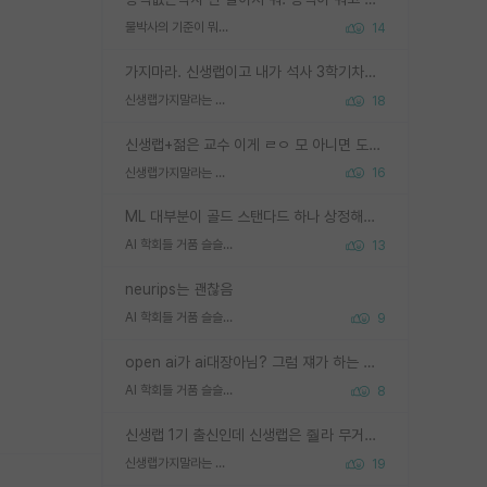
물박사의 기준이 뭐임?
14
가지마라. 신생랩이고 내가 석사 3학기차인데 최고참인데 나도 아무것도 모르는데 교수가 후배들 왜 논문 교육 안시키냐. 논문 왜 안 써오냐 닦달한다
신생랩가지말라는 이유가 있었구나
18
신생랩+젊은 교수 이게 ㄹㅇ 모 아니면 도인듯.
신생랩가지말라는 이유가 있었구나
16
ML 대부분이 골드 스탠다드 하나 상정해놓고 (벤치마크 데이터셋이 여러 개면 여러 개 상정) 그거 얼마나 잘 맞추나 싸움임 가끔 번뜩이는 설계 철학을 보여주는 논문들도 있지만 대부분 그거 성적 얼마나 더 올리느라에 혈안이 되어 있는 측면이 잇음
AI 학회들 거품 슬슬 지적이 나오네요
13
neurips는 괜찮음
AI 학회들 거품 슬슬 지적이 나오네요
9
open ai가 ai대장아님? 그럼 쟤가 하는 말이 다 맞겠네
AI 학회들 거품 슬슬 지적이 나오네요
8
신생랩 1기 출신인데 신생랩은 줠라 무거운 바벨 같은거임. 들면 대박인데 못들면 깔려 죽음. 아무도 알려주지 않는 환경에서 자생해야하지만, 일단 살아남았다면 그 어떤 사람보다 악착같고 생존력 높은 사람으로 거듭날 수 있음
신생랩가지말라는 이유가 있었구나
19