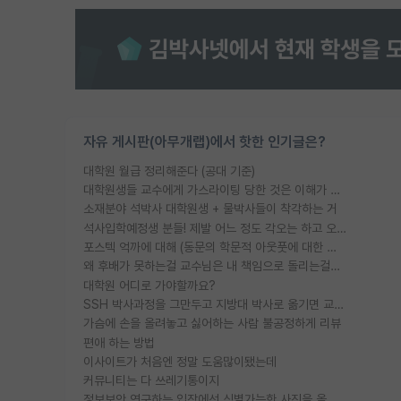
자유 게시판(아무개랩)에서 핫한 인기글은?
대학원 월급 정리해준다 (공대 기준)
대학원생들 교수에게 가스라이팅 당한 것은 이해가 갑니다. 안타깝네요.
소재분야 석박사 대학원생 + 물박사들이 착각하는 거
석사입학예정생 분들! 제발 어느 정도 각오는 하고 오세요.
포스텍 억까에 대해 (동문의 학문적 아웃풋에 대한 반박)
왜 후배가 못하는걸 교수님은 내 책임으로 돌리는걸까요?
대학원 어디로 가야할까요?
SSH 박사과정을 그만두고 지방대 박사로 옮기면 교수의 꿈은 끝일까요?
가슴에 손을 올려놓고 싫어하는 사람 불공정하게 리뷰
편애 하는 방법
이사이트가 처음엔 정말 도움많이됐는데
커뮤니티는 다 쓰레기통이지
정보보안 연구하는 입장에선 식별가능한 사진을 올리는건 비추이긴함