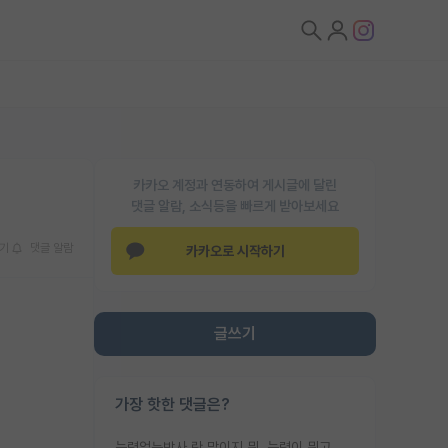
카카오 계정과 연동하여 게시글에 달린
댓글 알람, 소식등을 빠르게 받아보세요
기
댓글 알람
카카오로 시작하기
글쓰기
가장 핫한 댓글은?
능력없는박사 란 말이지 뭐. 능력이 뭐고 능력이 있다는게 뭔지는 사람마다 기준이 다르니까 얘기해봐야 서로 자기 기준만 얘기해서 논쟁이 끝이 안나고. 주위에서 능력있고 야심있는 신입생이 교수가 유의미한 피드백을 아예 안주면서 제대로된 과제에 참여해볼 기회도 제공하지 않고 잡일 뺑뺑이만 돌려서 맨날 단순작업만 하면서 밤새다가 눈빛이 점점 죽어가는걸 본 사람은 물박사는 교수탓이라고 하고, 교수는 이것저것 알려도 주고 기회도 주고 사수 동기 붙여주면서 어떻게든 끌고가려고 하는데 본인이 매일 뺀질거리면서 출근 하는둥마는둥 하다가 기껏 와서도 폰이나 쳐다보다가 실험 망치고 저녁약속있어서 먼저 가볼게요~ 하는걸 본 사람은 물박사는 본인탓이라고 함.