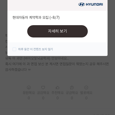
자유 게시판(아무개랩)
현대자동차 계약학과 모집 (~8/7)
미국 유학 게시판
미국 대학원 합격 후기 게시판
자세히 보기
학부생입니다. 곧 카이스트 입시가 시작되잖아요.
대학원생 모집 게시판
컨택도 미리 해놨고, 서류를 차차 준비하고 있는데요.
서류를 넣어보기도 전이지만 합격 여부도 알 수 없지만 그래도 면접 후기를
하루 동안 이 컨텐츠 보지 않기
대학원 합격 후기 게시판
보고 싶은데
유독 이 과만 (바이오및뇌공학과) 안보이네요..
연구실(PI) 홍보 게시판
혹시 여기에 이 과 면접 보신 분 계시면 면접질문이 뭐였는지 공유 해주시면
감사하겠습니다 ㅠ
석박사 채용 정보 게시판
임용 정보 게시판
학부 인턴 게시판
응원해요
공감해요
추천해요
궁금해요
별로에요
0
0
0
0
0
취업 게시판
임용 후기 게시판