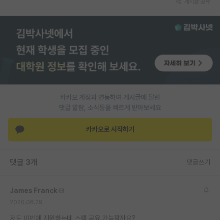
게시글 공유
PI 전용 게시판
인문사회 계열 게시판
특수/전문대학원 게시판
반도체/AI 게시판
장학금/장학생 게시판
카카오 계정과 연동하여 게시글에 달린
댓글 알람, 소식등을 빠르게 받아보세요
학술 정보 게시판
카카오로 시작하기
홍보 게시판
커리어
댓글 3개
댓글쓰기
유학교육
James Franck
이벤트
2020.06.29
반도체 아카데미
저도 이번에 지원하는데 스펙 공유 가능할까요?