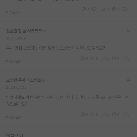
재팬라운지 🌸
0
1
0
0
0
대댓글 쓰기
꼼꼼한 장 폴 사르트르
2021.04.09
혹시 면접 보셨다면 어떤 질문 받으셨는지 여쭤봐도 될까요?
0
0
0
0
0
대댓글 쓰기
오만한 루이 파스퇴르
2024.07.03
안녕하세요 이번 봄학기 지원하고자 합니다. 몇가지 질문 드리고 싶은데 괜
찮으실까요?
0
0
0
0
0
대댓글 쓰기
댓글쓰기