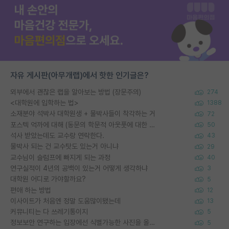
자유 게시판(아무개랩)에서 핫한 인기글은?
외부에서 괜찮은 랩을 알아보는 방법 (장문주의)
274
<대학원에 입학하는 법>
1388
소재분야 석박사 대학원생 + 물박사들이 착각하는 거
72
포스텍 억까에 대해 (동문의 학문적 아웃풋에 대한 반박)
50
석사 받았는데도 교수랑 연락한다.
43
물박사 되는 건 교수탓도 있는거 아니냐
29
교수님이 슬럼프에 빠지게 되는 과정
40
연구실적이 4년의 공백이 있는거 어떻게 생각하냐
3
대학원 어디로 가야할까요?
5
편애 하는 방법
12
이사이트가 처음엔 정말 도움많이됐는데
13
커뮤니티는 다 쓰레기통이지
5
정보보안 연구하는 입장에선 식별가능한 사진을 올리는건 비추이긴함
5