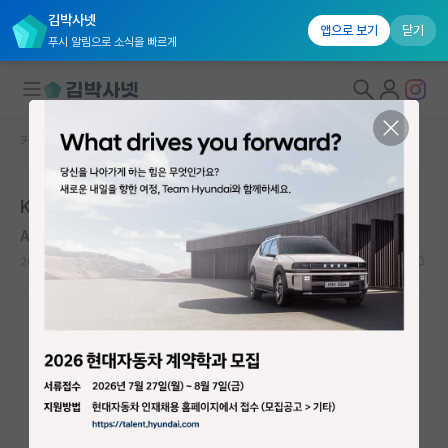
김박사넷
앱으로 보기
닫기
푸시 알림으로 소식을 빠르게
커뮤니티 홈
자유 게시판(아무개랩)
대학원생 모집
K 바이오및뇌공학과
국내대학원 정보
Alexander von Humboldt
연구실&오픈랩
2020.06.29
3
10329
커뮤니티
커뮤니티 홈
전체글보기
베스트 게시판
IF 명예의전당