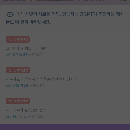
김박사넷의 새로운 거인, 인공지능 김GPT가 추천하는 게시
물로 더 멀리 바라보세요.
명예의전당
교수인데 학생들 너무 빡친다
127
55
50024
명예의전당
연구자로서 우여곡절 우울증/불안장애 경험담
342
24
69564
명예의전당
지도교수와 잘 맞는다는것
140
20
64529