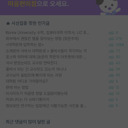
🔥 시선집중 핫한 인기글
Korea University 수학, 컴퓨터과학 이학사, UC Berkeley 산업공학 대학원 공학박사가 되는 것은 쉽지 않겠죠?
9
외부에서 괜찮은 랩을 알아보는 방법 (장문주의)
274
<대학원에 입학하는 법>
1388
소재분야 석박사 대학원생 + 물박사들이 착각하는 거
72
포스텍 억까에 대해 (동문의 학문적 아웃풋에 대한 반박)
50
석사 받았는데도 교수랑 연락한다.
43
물박사 되는 건 교수탓도 있는거 아니냐
29
교수님이 슬럼프에 빠지게 되는 과정
40
대학원 어디로 가야할까요?
5
편애 하는 방법
12
이사이트가 처음엔 정말 도움많이됐는데
13
커뮤니티는 다 쓰레기통이지
5
정보보안 연구하는 입장에선 식별가능한 사진을 올리는건 비추이긴함
5
최근 댓글이 많이 달린 글