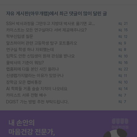
자유 게시판(아무개랩)에서 최근 댓글이 많이 달린 글
SSH 박사과정을 그만두고 지방대 박사로 옮기면 교수의 꿈은 끝일까요?
21
카이스트는 모든 연구실마다 서버 제공해주나요?
15
학부신입생 질문
12
알츠하이머 관련 고등학생 탐구 포트폴리오
9
연구실 학생 하나 자퇴했는데
8
입학도 안한 신입생이 원래 관심을 받나요
10
물박사의 기준이 뭐임?
16
랩홈피에 다들 본인 사진 올리냐
22
신생랩가지말라는 이유가 있었구나
11
장학금 모은 랩비통장
10
AI 학회들 거품 슬슬 지적이 나오네요
14
카이스트 서류 전형 배수
7
DGIST 가는 방법 추천 부탁드립니다.
7