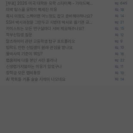
[무료] 2026 미국 대학원 유학 스타터팩 - 가이드북 & 합격자 컨택메일 템플릿
645
미박 탑스쿨 유학이 빡세진 이유
18
혹시 이정도 스펙이면 어느정도 잡고 준비해야하나요?
14
SSH 박사과정을 그만두고 지방대 박사로 옮기면 교수의 꿈은 끝일까요?
21
카이스트는 모든 연구실마다 서버 제공해주나요?
15
학부신입생 질문
12
알츠하이머 관련 고등학생 탐구 포트폴리오
9
입학도 안한 신입생이 원래 관심을 받나요
10
물박사의 기준이 뭐임?
16
랩홈피에 다들 본인 사진 올리냐
22
신생랩가지말라는 이유가 있었구나
11
장학금 모은 랩비통장
10
AI 학회들 거품 슬슬 지적이 나오네요
14