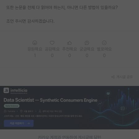
또한 논문을 전체 다 읽어야 하는지, 아니면 다른 방법이 있을까요?
PI 전용 게시판
조언 주시면 감사하겠습니다.
인문사회 계열 게시판
특수/전문대학원 게시판
반도체/AI 게시판
응원해요
공감해요
추천해요
궁금해요
별로에요
1
0
0
0
0
장학금/장학생 게시판
학술 정보 게시판
게시글 공유
홍보 게시판
커리어
유학교육
이벤트
반도체 아카데미
카카오 계정과 연동하여 게시글에 달린