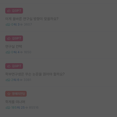
김GPT
이게 올바른 연구실 방향이 맞을까요?
0
3
3607
김GPT
연구실 컨택
0
4
1650
김GPT
학부연구생은 무슨 논문을 읽어야 할까요?
2
6
3381
명예의전당
학계를 떠나며
185
25
85516