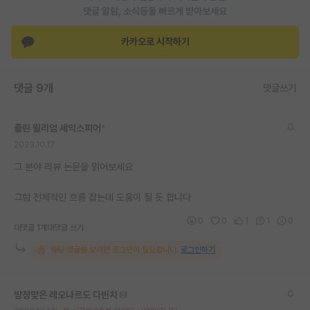
댓글 알람, 소식등을 빠르게 받아보세요
재팬라운지 🌸
카카오로 시작하기
댓글 9개
댓글쓰기
졸린 윌리엄 셰익스피어
*
2023.10.17
그 분야 리뷰 논문을 읽어보세요
그럼 전체적인 흐름 잡는데 도움이 될 듯 합니다
0
0
1
1
0
대댓글 1개
대댓글 쓰기
해당 댓글을 보려면 로그인이 필요합니다.
로그인하기
방정맞은 레오나르도 다빈치