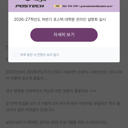
자유 게시판(아무개랩)
2026-27학년도 하반기 포스텍 대학원 온라인 설명회 실시
미국 유학 게시판
미국 대학원 합격 후기 게시판
자세히 보기
대학원생 모집 게시판
안녕하세요 선생님들,
하루 동안 이 컨텐츠 보지 않기
대학원 합격 후기 게시판
컨택을 앞두고 해당 연구실의 논문들을 읽어보려고 합니다.
연구실(PI) 홍보 게시판
2023년부터 2008년도까지 년마다 수십개의 논문이 나와있는데, 어디서부
터 어떻게 보는게 좋을지...
석박사 채용 정보 게시판
연구 방향을 선정하려고 하는데 어떤 방법이 좋을까요 ㅠㅠ..
임용 정보 게시판
학부 인턴 게시판
곧 컨택 면접을 앞두고 어필하고자 하는데 제가 이분야랑 동떨어진 학과 출
신이라 많은 어려움이 있습니다.
취업 게시판
ai연구실이고 파이썬, 딥러닝 관련 프로그램을 자주 쓰시더라구요..
임용 후기 게시판