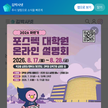
김박사넷
앱으로 보기
닫기
푸시 알림으로 소식을 빠르게
커뮤니티 홈
자유 게시판(아무개랩)
대학원생 모집
본문이 수정되지 않는 박제글입니다.
국내대학원 정보
논문 읽는법 질문 드립니다.
연구실&오픈랩
놀란 토마스 홉스
커뮤니티
2023.10.17
9
2674
커뮤니티 홈
전체글보기
베스트 게시판
IF 명예의전당