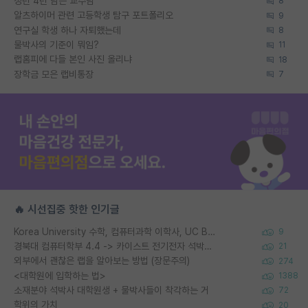
정년 4년 남은 교수님
8
알츠하이머 관련 고등학생 탐구 포트폴리오
9
연구실 학생 하나 자퇴했는데
8
물박사의 기준이 뭐임?
11
랩홈피에 다들 본인 사진 올리냐
18
장학금 모은 랩비통장
7
🔥 시선집중 핫한 인기글
Korea University 수학, 컴퓨터과학 이학사, UC Berkeley 산업공학 대학원 공학박사가 되는 것은 쉽지 않겠죠?
9
경북대 컴퓨터학부 4.4 -> 카이스트 전기전자 석박사통합과정 합격
21
외부에서 괜찮은 랩을 알아보는 방법 (장문주의)
274
<대학원에 입학하는 법>
1388
소재분야 석박사 대학원생 + 물박사들이 착각하는 거
72
학위의 가치
20