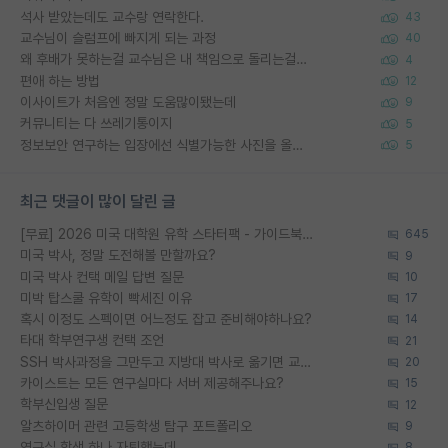
석사 받았는데도 교수랑 연락한다.
43
교수님이 슬럼프에 빠지게 되는 과정
40
왜 후배가 못하는걸 교수님은 내 책임으로 돌리는걸까요?
4
편애 하는 방법
12
이사이트가 처음엔 정말 도움많이됐는데
9
커뮤니티는 다 쓰레기통이지
5
정보보안 연구하는 입장에선 식별가능한 사진을 올리는건 비추이긴함
5
최근 댓글이 많이 달린 글
[무료] 2026 미국 대학원 유학 스타터팩 - 가이드북 & 합격자 컨택메일 템플릿
645
미국 박사, 정말 도전해볼 만할까요?
9
미국 박사 컨택 메일 답변 질문
10
미박 탑스쿨 유학이 빡세진 이유
17
혹시 이정도 스펙이면 어느정도 잡고 준비해야하나요?
14
타대 학부연구생 컨택 조언
21
SSH 박사과정을 그만두고 지방대 박사로 옮기면 교수의 꿈은 끝일까요?
20
카이스트는 모든 연구실마다 서버 제공해주나요?
15
학부신입생 질문
12
알츠하이머 관련 고등학생 탐구 포트폴리오
9
연구실 학생 하나 자퇴했는데
8