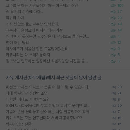
교수를 원하는 사람들에게 하는 아조씨의 조언
106
AI 탑컨퍼 순위에 대해..
27
학위의 가치
20
석사 받았는데도 교수랑 연락한다.
43
교수님이 슬럼프에 빠지게 되는 과정
40
왜 후배가 못하는걸 교수님은 내 책임으로 돌리는걸까요?
4
편애 하는 방법
12
이사이트가 처음엔 정말 도움많이됐는데
9
커뮤니티는 다 쓰레기통이지
5
정보보안 연구하는 입장에선 식별가능한 사진을 올리는건 비추이긴함
5
자유 게시판(아무개랩)에서 최근 댓글이 많이 달린 글
AI전공 박사는 의사보다 돈을 더 많이 벌 수 있습니다.
20
타대 학부연구생 컨택 조언
21
대학원 어디로 가야할까요?
8
SSH 박사과정을 그만두고 지방대 박사로 옮기면 교수의 꿈은 끝일까요?
20
가슴에 손을 올려놓고 싫어하는 사람 불공정하게 리뷰
7
카이스트는 모든 연구실마다 서버 제공해주나요?
15
학부신입생 질문
12