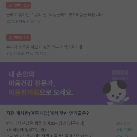
명예의전당
올해도 찾아온 스승의 날, 학생들에게 부끄러움을 배웁니다
89
8
16410
명예의전당
주저자 논문을 써보고 싶은 학부 저학년들에게
244
27
79744
자유 게시판(아무개랩)에서 핫한 인기글은?
외부에서 괜찮은 랩을 알아보는 방법 (장문주의)
274
<대학원에 입학하는 법>
1388
소재분야 석박사 대학원생 + 물박사들이 착각하는 거
72