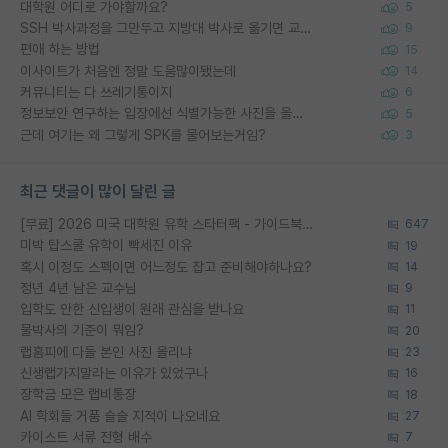
대학원 어디로 가야할까요?
5
SSH 박사과정을 그만두고 지방대 박사로 옮기면 교수의 꿈은 끝일까요?
9
편애 하는 방법
15
이사이트가 처음엔 정말 도움많이됐는데
14
커뮤니티는 다 쓰레기통이지
6
정보보안 연구하는 입장에선 식별가능한 사진을 올리는건 비추이긴함
5
근데 여기는 왜 그렇게 SPK를 물어보는거임?
3
최근 댓글이 많이 달린 글
[무료] 2026 미국 대학원 유학 스타터팩 - 가이드북 & 합격자 컨택메일 템플릿
647
미박 탑스쿨 유학이 빡세진 이유
19
혹시 이정도 스펙이면 어느정도 잡고 준비해야하나요?
14
정년 4년 남은 교수님
9
입학도 안한 신입생이 원래 관심을 받나요
11
물박사의 기준이 뭐임?
20
랩홈피에 다들 본인 사진 올리냐
23
신생랩가지말라는 이유가 있었구나
16
장학금 모은 랩비통장
18
AI 학회들 거품 슬슬 지적이 나오네요
27
카이스트 서류 전형 배수
7