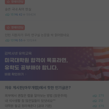
명예의전당
슬픈 국내 AI의 현실
151
42
59424
명예의전당
인턴 지원자가 우리 연구실 논문을 싹 읽어왔네요
131
55
131244
자유 게시판(아무개랩)에서 핫한 인기글은?
외부에서 괜찮은 랩을 알아보는 방법 (장문주의)
275
내 석사생활 참 많은일들이 있엇네요^^
212
대학원 월급 정리해준다 (공대 기준)
275