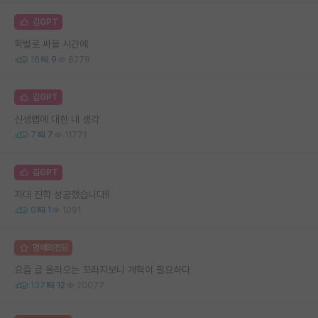
김GPT
학벌로 싸울 시간에
16
9
8279
김GPT
신생랩에 대한 내 생각
7
7
11771
김GPT
자대 진학 성공했습니다!!
0
1
1091
명예의전당
요즘 글 올라오는 꼬라지보니 개혁이 필요하다
137
12
20077