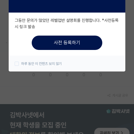
자유 게시판(아무개랩)
그동안 문의가 많았던 레벨업반 설명회를 진행합니다. *사전등록
미국 유학 게시판
시 링크 발송
미국 대학원 합격 후기 게시판
.
사전 등록하기
대학원생 모집 게시판
대학원 합격 후기 게시판
하루 동안 이 컨텐츠 보지 않기
응원해요
공감해요
추천해요
궁금해요
별로에요
연구실(PI) 홍보 게시판
0
0
0
0
0
석박사 채용 정보 게시판
임용 정보 게시판
게시글 공유
학부 인턴 게시판
취업 게시판
임용 후기 게시판