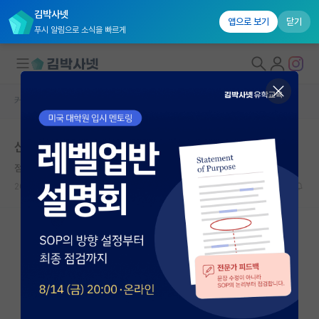
김박사넷
앱으로 보기
닫기
푸시 알림으로 소식을 빠르게
커뮤니티 홈
자유 게시판(아무개랩)
대학원생 모집
신생랩에서 살아남는 법
국내대학원 정보
점잖은 제인 오스틴
연구실&오픈랩
2023.10.05
2
2276
커뮤니티
커뮤니티 홈
전체글보기
베스트 게시판
IF 명예의전당