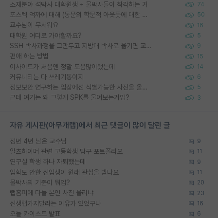
소재분야 석박사 대학원생 + 물박사들이 착각하는 거
74
포스텍 억까에 대해 (동문의 학문적 아웃풋에 대한 반박)
50
교수님이 무서워요
16
대학원 어디로 가야할까요?
5
SSH 박사과정을 그만두고 지방대 박사로 옮기면 교수의 꿈은 끝일까요?
9
편애 하는 방법
15
이사이트가 처음엔 정말 도움많이됐는데
14
커뮤니티는 다 쓰레기통이지
6
정보보안 연구하는 입장에선 식별가능한 사진을 올리는건 비추이긴함
5
근데 여기는 왜 그렇게 SPK를 물어보는거임?
3
자유 게시판(아무개랩)에서 최근 댓글이 많이 달린 글
정년 4년 남은 교수님
9
알츠하이머 관련 고등학생 탐구 포트폴리오
11
연구실 학생 하나 자퇴했는데
9
입학도 안한 신입생이 원래 관심을 받나요
11
물박사의 기준이 뭐임?
20
랩홈피에 다들 본인 사진 올리냐
23
신생랩가지말라는 이유가 있었구나
16
오늘 카이스트 발표
6