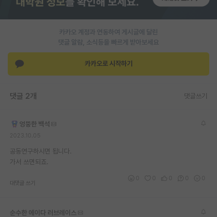
PI 전용 게시판
카카오 계정과 연동하여 게시글에 달린
인문사회 계열 게시판
댓글 알람, 소식등을 빠르게 받아보세요
특수/전문대학원 게시판
카카오로 시작하기
반도체/AI 게시판
장학금/장학생 게시판
댓글 2개
댓글쓰기
학술 정보 게시판
엉뚱한 백석
홍보 게시판
2023.10.05
커리어
공동연구하시면 됩니다.
가서 쓰면되죠.
유학교육
0
0
0
0
0
대댓글 쓰기
이벤트
반도체 아카데미
순수한 에이다 러브레이스