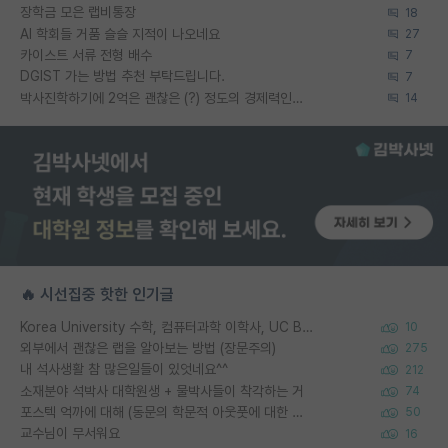
장학금 모은 랩비통장
18
AI 학회들 거품 슬슬 지적이 나오네요
27
카이스트 서류 전형 배수
7
DGIST 가는 방법 추천 부탁드립니다.
7
박사진학하기에 2억은 괜찮은 (?) 정도의 경제력인가요
14
🔥 시선집중 핫한 인기글
Korea University 수학, 컴퓨터과학 이학사, UC Berkeley 산업공학 대학원 공학박사가 되는 것은 쉽지 않겠죠?
10
외부에서 괜찮은 랩을 알아보는 방법 (장문주의)
275
내 석사생활 참 많은일들이 있엇네요^^
212
소재분야 석박사 대학원생 + 물박사들이 착각하는 거
74
포스텍 억까에 대해 (동문의 학문적 아웃풋에 대한 반박)
50
교수님이 무서워요
16