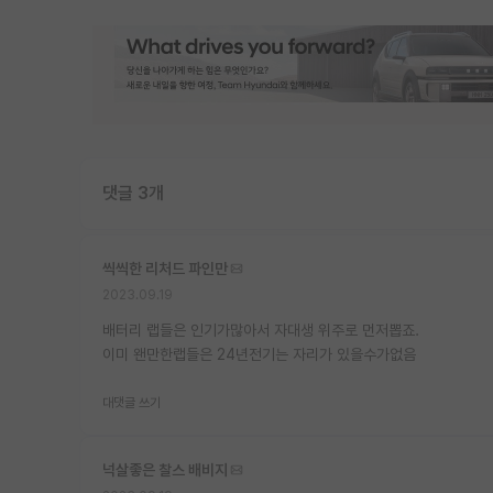
댓글 3개
씩씩한 리처드 파인만
2023.09.19
배터리 랩들은 인기가많아서 자대생 위주로 먼저뽑죠.
이미 왠만한랩들은 24년전기는 자리가 있을수가없음
대댓글 쓰기
넉살좋은 찰스 배비지