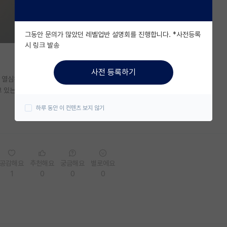
그동안 문의가 많았던 레벨업반 설명회를 진행합니다. *사전등록
시 링크 발송
사전 등록하기
 열심히 하고 있습니다
고 있는거 아니면 기회도 안 주시는건가요?
하루 동안 이 컨텐츠 보지 않기
공감해요
추천해요
궁금해요
별로에요
1
0
0
0