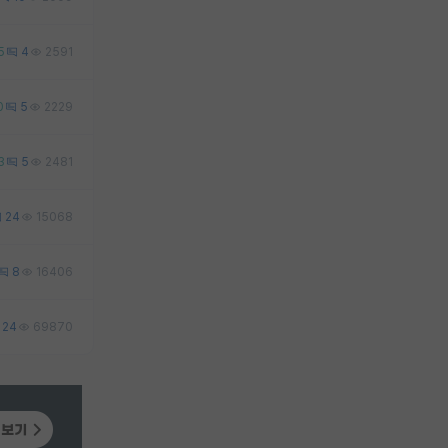
5
4
2591
0
5
2229
3
5
2481
24
15068
8
16406
24
69870