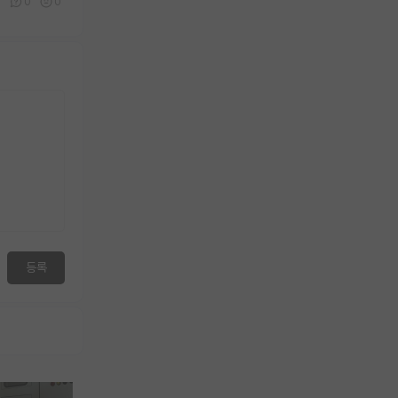
3
0
0
등록