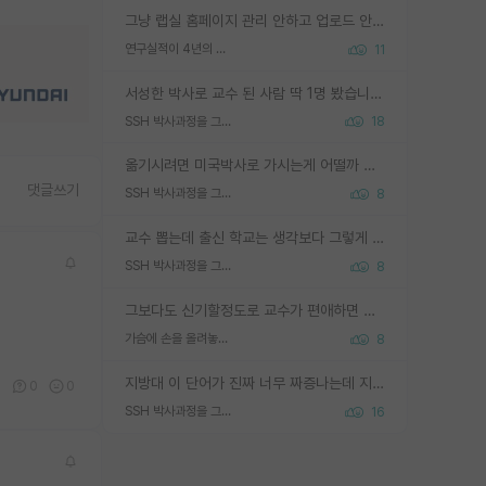
그냥 랩실 홈페이지 관리 안하고 업로드 안한거 아님?
연구실적이 4년의 공백이 있는거 어떻게 생각하냐
11
서성한 박사로 교수 된 사람 딱 1명 봤습니다. 근데 지방대 박사로 교수된 거는 기적이 일어나야되요. 서성한 학부부터여도 빡센게 교수임용일텐데 지방대박사로 무슨 교수가 되나요...... 중소기업/중견기업 팀장급/연구소장급이나 될거 같네요.
SSH 박사과정을 그만두고 지방대 박사로 옮기면 교수의 꿈은 끝일까요?
18
옮기시려면 미국박사로 가시는게 어떨까 싶네요. 교수가 꿈이면 미국박사 하고 미국교수 까지 같이 노리시는게 기회가 많지 않을까요?
댓글쓰기
SSH 박사과정을 그만두고 지방대 박사로 옮기면 교수의 꿈은 끝일까요?
8
교수 뽑는데 출신 학교는 생각보다 그렇게 안 봄. 앞으로는 더 안 보게 될거임. 박사는 어디서 진행해도 됨. 단, 제대로 쌓고 좋은 실적 만들 수 있다면. 그런데 지방대는 그럴 가능성이 지극히 낮음. 나만 열심히 잘 하면 된다? 인간은 주변 환경에 지배되는 나약한 존재임. 주변의 지방대 대학원생과 섞이고 지방 특유의 여유로움 또는 나쁘게 얘기해서 나태함에 젖어 살다보면 교수의 꿈 자체를 잊어버리게 될 가능성도 있음. 주변 환경이 70~80%임.
SSH 박사과정을 그만두고 지방대 박사로 옮기면 교수의 꿈은 끝일까요?
8
그보다도 신기할정도로 교수가 편애하면 그사람만 논문이 되더라구요 내용이 다른 사람보다 허접해도요
가슴에 손을 올려놓고 싫어하는 사람 불공정하게 리뷰
8
지방대 이 단어가 진짜 너무 짜증나는데 지방대면 다 그냥 쓰레기인가요? 무슨 말 같지도 않은 댓글들이 있는건지??? 지방에도 충분히 좋은 대학 많고 충분히 잘하는 교수님들 많습니다 포항공대 4개 IST 대표 지거국들 여기 모두 다 지방에 있고 여기 출신들 중에 교수하는 분들 적지 않습니다 지거국 출신이 무슨 교수를 하냐?라고 생각할 사람들 많은데 상위 대표 지거국에 아웃라이어들 많습니다 결국 개인의 연구역량과 실적이 중요합니다 이 역량을 펼치는데 있어서 지도교수와의 합도 중요합니다. 그리고 경력이 필요하면 해외포닥까지 다녀오세요
5
0
0
SSH 박사과정을 그만두고 지방대 박사로 옮기면 교수의 꿈은 끝일까요?
16