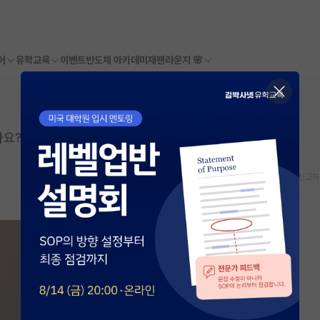
어
유학교육
이벤트
반도체 아카데미
재팬라운지 🌸
가요?
스크랩
신고하