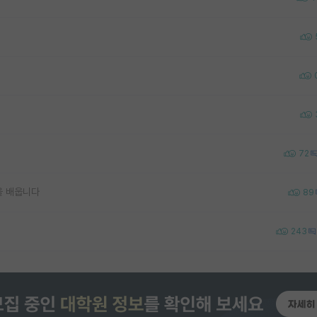
72
을 배웁니다
89
243