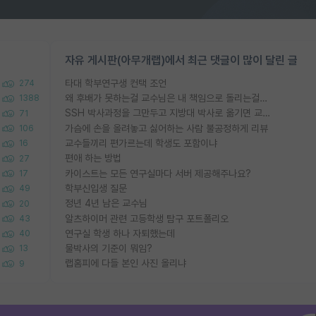
자유 게시판(아무개랩)에서 최근 댓글이 많이 달린 글
타대 학부연구생 컨택 조언
274
왜 후배가 못하는걸 교수님은 내 책임으로 돌리는걸까요?
1388
SSH 박사과정을 그만두고 지방대 박사로 옮기면 교수의 꿈은 끝일까요?
71
가슴에 손을 올려놓고 싫어하는 사람 불공정하게 리뷰
106
교수들끼리 편가르는데 학생도 포함이냐
16
편애 하는 방법
27
카이스트는 모든 연구실마다 서버 제공해주나요?
17
학부신입생 질문
49
정년 4년 남은 교수님
20
알츠하이머 관련 고등학생 탐구 포트폴리오
43
연구실 학생 하나 자퇴했는데
40
물박사의 기준이 뭐임?
13
랩홈피에 다들 본인 사진 올리냐
9