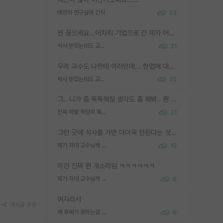
애인이 연구실에 간식
23
연 끊으세요...어차피 기업으로 간 제자 어떻게 못합니다. 기업에서는 교수들 사기꾼으로 보는 시선도 강하고, 앞에서나 교수님하고 떠받들어주지 많이 무시합니다. 영향력도 0에 수렴합니다. 그리고 생각해보십시오. 석사로 기업간 제자가 무슨 힘이 있다고 과제를 달라고 합니까? 말만 교수지 무능력자라고 생각합니다. 세금이 아깝습니다.
석사 받았는데도 교수랑 연락한다.
21
우리 교수도 나한테 이러던데... 현업에 대해 이해가 전혀 없고, 자기 말이면 다 되는 줄 알고. 학위동안 지도는 커녕 잡일만 시켜놓고 이제와서 주기적으로 연락 없으면 싸가지 없는 제자가 되버림.
석사 받았는데도 교수랑 연락한다.
25
그.. 니가 좀 똑똑해질 생각도 좀 해봐.. 뭔 연구를 선배랑 계속 같이할 생각을하냐 박사과정이
진짜 제발 적당히 똑똑한 박사과정이라도 위에 있었으면..
21
그런 곳에 석사를 가면 더더욱 안된다는 것을 깨달으시면 된겁니다!
제가 자대 교수님께 무례하게 행동한 걸까요?
19
이건 진짜 뭔 개소리임 ㅋㅋㅋㅋㅋㅋ
제가 자대 교수님께 무례하게 행동한 걸까요?
8
여자라서
게시글 공유
왜 후배가 못하는걸 교수님은 내 책임으로 돌리는걸까요?
9