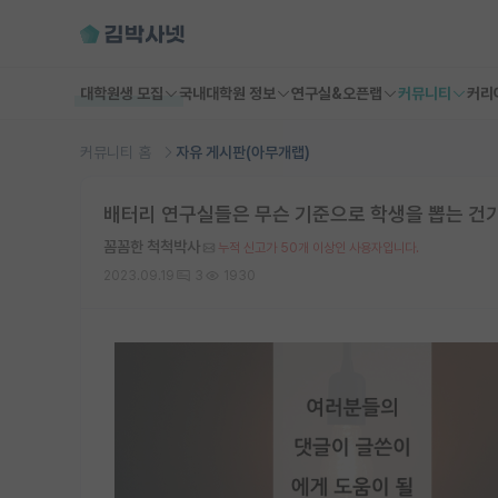
대학원생 모집
국내대학원 정보
연구실&오픈랩
커뮤니티
커리
커뮤니티 홈
자유 게시판(아무개랩)
배터리 연구실들은 무슨 기준으로 학생을 뽑는 건
꼼꼼한 척척박사
누적 신고가 50개 이상인 사용자입니다.
2023.09.19
3
1930