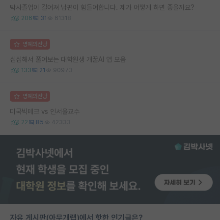
박사졸업이 길어져 남편이 힘들어합니다. 제가 어떻게 하면 좋을까요?
206
31
61318
명예의전당
심심해서 풀어보는 대학원생 개꿀AI 앱 모음
133
21
90973
명예의전당
미국빅테크 vs 인서울교수
22
85
42333
자유 게시판(아무개랩)에서 핫한 인기글은?