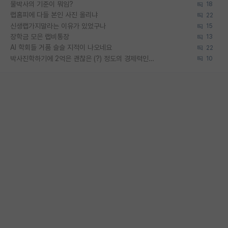
물박사의 기준이 뭐임?
18
랩홈피에 다들 본인 사진 올리냐
22
신생랩가지말라는 이유가 있었구나
15
장학금 모은 랩비통장
13
AI 학회들 거품 슬슬 지적이 나오네요
22
박사진학하기에 2억은 괜찮은 (?) 정도의 경제력인가요
10