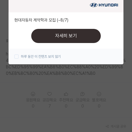
자유 게시판(아무개랩)
현대자동차 계약학과 모집 (~8/7)
미국 유학 게시판
미국 대학원 합격 후기 게시판
자세히 보기
화딱지 남. 피해는 솔직히 대학원생들이 제일 많이 봄
대학원생 모집 게시판
https://namu.wiki/w/%EC%9C%A4%EC%84%9D%EC%97%B
하루 동안 이 컨텐츠 보지 않기
대학원 합격 후기 게시판
4%20%EC%A0%95%EB%B6%80%EC%9D%98%20%EA%B3%
BC%ED%95%99%EA%B8%B0%EC%88%A0%20%ED%99%8
연구실(PI) 홍보 게시판
0%EB%8C%80%20%EA%B8%B0%EC%A1%B0
석박사 채용 정보 게시판
임용 정보 게시판
응원해요
공감해요
추천해요
궁금해요
별로에요
학부 인턴 게시판
0
7
0
0
0
취업 게시판
게시글 공유
임용 후기 게시판