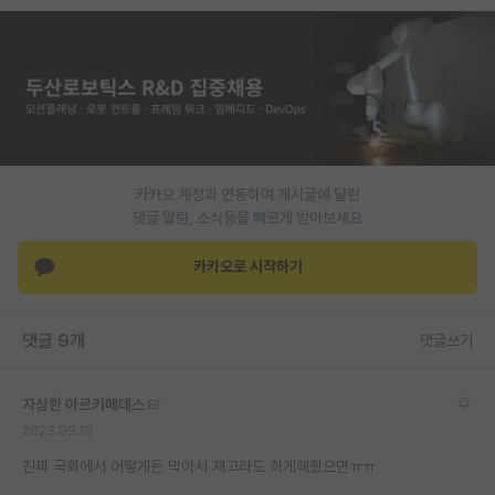
PI 전용 게시판
인문사회 계열 게시판
특수/전문대학원 게시판
반도체/AI 게시판
카카오 계정과 연동하여 게시글에 달린
장학금/장학생 게시판
댓글 알람, 소식등을 빠르게 받아보세요
학술 정보 게시판
카카오로 시작하기
홍보 게시판
댓글 9개
댓글쓰기
커리어
유학교육
자상한 아르키메데스
이벤트
2023.09.19
진짜 국회에서 어떻게든 막아서 재고라도 하게해줬으면ㅠㅠ
반도체 아카데미