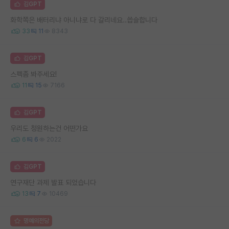
김GPT
화학쪽은 배터리냐 아니냐로 다 갈리네요..씁슬합니다
33
11
8343
김GPT
스펙좀 봐주세요!
11
15
7166
김GPT
우리도 청원하는건 어떤가요
6
6
2022
김GPT
연구재단 과제 발표 되었습니다
13
7
10469
명예의전당