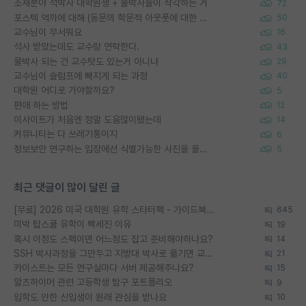
소재분야 석박사 대학원생 + 물박사들이 착각하는 거
72
포스텍 억까에 대해 (동문의 학문적 아웃풋에 대한 반박)
50
교수님이 무서워요
16
석사 받았는데도 교수랑 연락한다.
43
물박사 되는 건 교수탓도 있는거 아니냐
29
교수님이 슬럼프에 빠지게 되는 과정
40
대학원 어디로 가야할까요?
5
편애 하는 방법
12
이사이트가 처음엔 정말 도움많이됐는데
14
커뮤니티는 다 쓰레기통이지
6
정보보안 연구하는 입장에선 식별가능한 사진을 올리는건 비추이긴함
5
최근 댓글이 많이 달린 글
[무료] 2026 미국 대학원 유학 스타터팩 - 가이드북 & 합격자 컨택메일 템플릿
645
미박 탑스쿨 유학이 빡세진 이유
19
혹시 이정도 스펙이면 어느정도 잡고 준비해야하나요?
14
SSH 박사과정을 그만두고 지방대 박사로 옮기면 교수의 꿈은 끝일까요?
21
카이스트는 모든 연구실마다 서버 제공해주나요?
15
알츠하이머 관련 고등학생 탐구 포트폴리오
9
입학도 안한 신입생이 원래 관심을 받나요
10