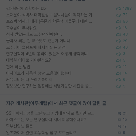
<대학원에 입학하는 법>
1388
소재분야 석박사 대학원생 + 물박사들이 착각하는 거
72
포스텍 억까에 대해 (동문의 학문적 아웃풋에 대한 반박)
50
교수님이 무서워요
16
석사 받았는데도 교수랑 연락한다.
43
물박사 되는 건 교수탓도 있는거 아니냐
29
교수님이 슬럼프에 빠지게 되는 과정
40
연구실적이 4년의 공백이 있는거 어떻게 생각하냐
3
대학원 어디로 가야할까요?
5
편애 하는 방법
12
이사이트가 처음엔 정말 도움많이됐는데
14
커뮤니티는 다 쓰레기통이지
6
정보보안 연구하는 입장에선 식별가능한 사진을 올리는건 비추이긴함
5
자유 게시판(아무개랩)에서 최근 댓글이 많이 달린 글
SSH 박사과정을 그만두고 지방대 박사로 옮기면 교수의 꿈은 끝일까요?
21
카이스트는 모든 연구실마다 서버 제공해주나요?
15
학부신입생 질문
12
알츠하이머 관련 고등학생 탐구 포트폴리오
9