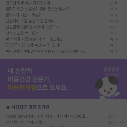
연구실 학생 하나 자퇴했는데
8
입학도 안한 신입생이 원래 관심을 받나요
10
물박사의 기준이 뭐임?
18
랩홈피에 다들 본인 사진 올리냐
22
신생랩가지말라는 이유가 있었구나
15
장학금 모은 랩비통장
13
AI 학회들 거품 슬슬 지적이 나오네요
22
DGIST 가는 방법 추천 부탁드립니다.
7
박사진학하기에 2억은 괜찮은 (?) 정도의 경제력인가요
10
🔥 시선집중 핫한 인기글
Korea University 수학, 컴퓨터과학 이학사, UC Berkeley 산업공학 대학원 공학박사가 되는 것은 쉽지 않겠죠?
10
<대학원에 입학하는 법>
1388