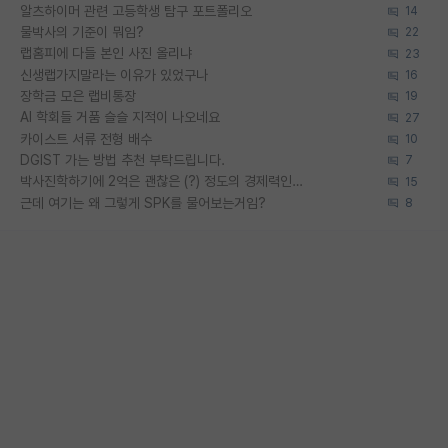
알츠하이머 관련 고등학생 탐구 포트폴리오
14
물박사의 기준이 뭐임?
22
랩홈피에 다들 본인 사진 올리냐
23
신생랩가지말라는 이유가 있었구나
16
장학금 모은 랩비통장
19
AI 학회들 거품 슬슬 지적이 나오네요
27
카이스트 서류 전형 배수
10
DGIST 가는 방법 추천 부탁드립니다.
7
박사진학하기에 2억은 괜찮은 (?) 정도의 경제력인가요
15
근데 여기는 왜 그렇게 SPK를 물어보는거임?
8