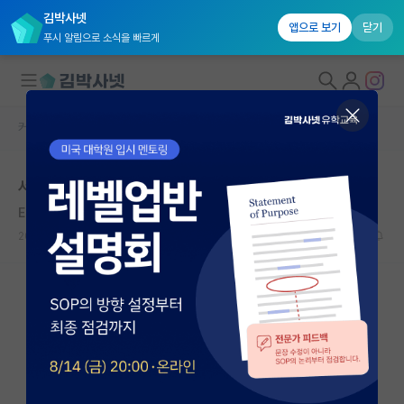
김박사넷
앱으로 보기
닫기
푸시 알림으로 소식을 빠르게
커뮤니티 홈
자유 게시판(아무개랩)
대학원생 모집
서강대 에서 대학원
국내대학원 정보
Erwin Chargaff
연구실&오픈랩
2020.06.24
4
10639
커뮤니티
커뮤니티 홈
전체글보기
베스트 게시판
IF 명예의전당