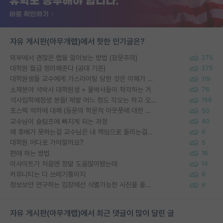
자유 게시판(아무개랩)에서 핫한 인기글은?
외부에서 괜찮은 랩을 알아보는 방법 (장문주의)
275
대학원 월급 정리해준다 (공대 기준)
275
대학원생들 교수에게 가스라이팅 당한 것은 이해가 갑니다. 안타깝네요.
119
소재분야 석박사 대학원생 + 물박사들이 착각하는 거
76
석사입학예정생 분들! 제발 어느 정도 각오는 하고 오세요.
156
포스텍 억까에 대해 (동문의 학문적 아웃풋에 대한 반박)
50
교수님이 슬럼프에 빠지게 되는 과정
40
왜 후배가 못하는걸 교수님은 내 책임으로 돌리는걸까요?
6
대학원 어디로 가야할까요?
5
편애 하는 방법
16
이사이트가 처음엔 정말 도움많이됐는데
14
커뮤니티는 다 쓰레기통이지
6
정보보안 연구하는 입장에선 식별가능한 사진을 올리는건 비추이긴함
6
자유 게시판(아무개랩)에서 최근 댓글이 많이 달린 글