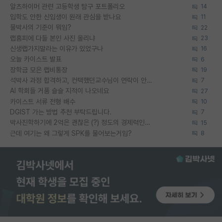
알츠하이머 관련 고등학생 탐구 포트폴리오
14
입학도 안한 신입생이 원래 관심을 받나요
11
물박사의 기준이 뭐임?
22
랩홈피에 다들 본인 사진 올리냐
23
신생랩가지말라는 이유가 있었구나
16
오늘 카이스트 발표
6
장학금 모은 랩비통장
19
석박사 과정 합격하고, 컨택했던교수님이 연락이 안됩니다...
7
AI 학회들 거품 슬슬 지적이 나오네요
27
카이스트 서류 전형 배수
10
DGIST 가는 방법 추천 부탁드립니다.
7
박사진학하기에 2억은 괜찮은 (?) 정도의 경제력인가요
15
근데 여기는 왜 그렇게 SPK를 물어보는거임?
8