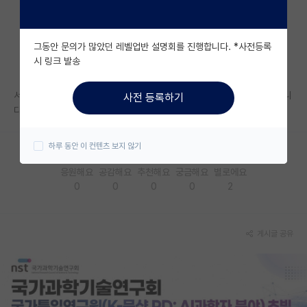
자유 게시판(아무개랩)
그동안 문의가 많았던 레벨업반 설명회를 진행합니다. *사전등록
미국 유학 게시판
시 링크 발송
미국 대학원 합격 후기 게시판
서강대 컴공재학생입니다 spk대학원에 서강대 학부생들이 있는지 궁금합니
사전 등록하기
대학원생 모집 게시판
다
대학원 합격 후기 게시판
하루 동안 이 컨텐츠 보지 않기
연구실(PI) 홍보 게시판
응원해요
공감해요
추천해요
궁금해요
별로에요
0
0
0
0
2
석박사 채용 정보 게시판
임용 정보 게시판
게시글 공유
학부 인턴 게시판
취업 게시판
임용 후기 게시판