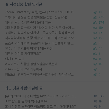
🔥 시선집중 핫한 인기글
Korea University 수학, 컴퓨터과학 이학사, UC Berkeley 산업공학 대학원 공학박사가 되는 것은 쉽지 않겠죠?
10
외부에서 괜찮은 랩을 알아보는 방법 (장문주의)
275
대학원 월급 정리해준다 (공대 기준)
275
대학원생들 교수에게 가스라이팅 당한 것은 이해가 갑니다. 안타깝네요.
119
소재분야 석박사 대학원생 + 물박사들이 착각하는 거
76
석사입학예정생 분들! 제발 어느 정도 각오는 하고 오세요.
156
포스텍 억까에 대해 (동문의 학문적 아웃풋에 대한 반박)
50
교수님이 슬럼프에 빠지게 되는 과정
40
대학원 어디로 가야할까요?
5
편애 하는 방법
16
이사이트가 처음엔 정말 도움많이됐는데
14
커뮤니티는 다 쓰레기통이지
6
정보보안 연구하는 입장에선 식별가능한 사진을 올리는건 비추이긴함
6
최근 댓글이 많이 달린 글
[무료] 2026 미국 대학원 유학 스타터팩 - 가이드북 & 합격자 컨택메일 템플릿
647
미박 탑스쿨 유학이 빡세진 이유
19
혹시 이정도 스펙이면 어느정도 잡고 준비해야하나요?
14