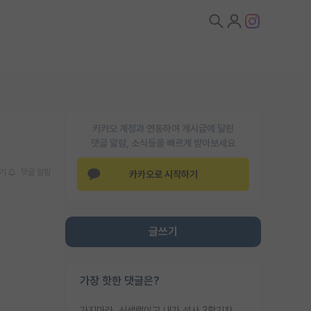
카카오 계정과 연동하여 게시글에 달린
댓글 알람, 소식등을 빠르게 받아보세요
기
댓글 알람
카카오로 시작하기
글쓰기
가장 핫한 댓글은?
가지마라. 신생랩이고 내가 석사 3학기차인데 최고참인데 나도 아무것도 모르는데 교수가 후배들 왜 논문 교육 안시키냐. 논문 왜 안 써오냐 닦달한다