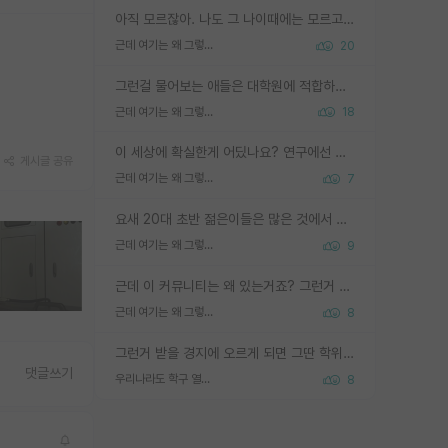
아직 모르잖아. 나도 그 나이때에는 모르고 평가 받고 안심하고 싶었어.
근데 여기는 왜 그렇게 SPK를 물어보는거임?
20
그런걸 물어보는 애들은 대학원에 적합하지 않다
근데 여기는 왜 그렇게 SPK를 물어보는거임?
18
이 세상에 확실한게 어딨나요? 연구에선 특히 더 그런데 그럼 본인 연구가 결과가 나와서 탑저널 실린다는 확실함이 없으면 연구도 안하실건가요?
게시글 공유
근데 여기는 왜 그렇게 SPK를 물어보는거임?
7
요새 20대 초반 젊은이들은 많은 것에서 가성비를 따지더라고요. 내가 이 정도 인풋을 넣었을 때 그만큼 아웃풋이 나올 것인가? 사실 아웃풋이 인풋 대비 리니어하게 나오지 않는 영역을 시도하기 싫어한다는 느낌입니다.
근데 여기는 왜 그렇게 SPK를 물어보는거임?
9
근데 이 커뮤니티는 왜 있는거죠? 그런거 쉽게 물어볼수있어서 있는거 아닌가요? 그렇게 보기 싫으면 커뮤니티도 하지마시지 그러면
근데 여기는 왜 그렇게 SPK를 물어보는거임?
8
그런거 받을 경지에 오르게 되면 그딴 학위명이 필요없음
댓글쓰기
우리나라도 학구 열풍보면 Higher Doctorate 학위가 필요하다고 봅니다.
8