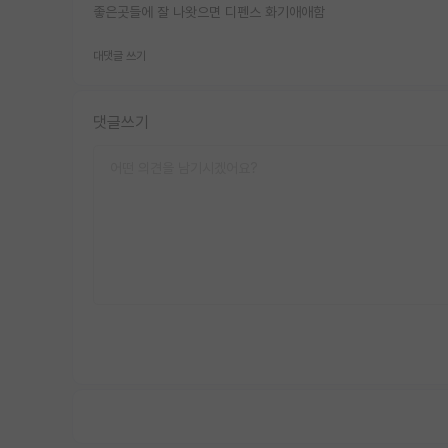
좋은곳들에 잘 나왓으면 디펜스 화기애애함
대댓글 쓰기
댓글쓰기