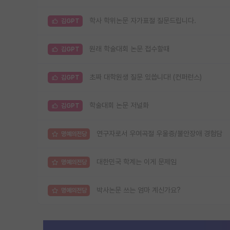
학사 학위논문 자가표절 질문드립니다.
김GPT
원래 학술대회 논문 접수할때
김GPT
초짜 대학원생 질문 있씁니다! (컨퍼런스)
김GPT
학술대회 논문 저널화
김GPT
연구자로서 우여곡절 우울증/불안장애 경험담
명예의전당
대한민국 학계는 이게 문제임
명예의전당
박사논문 쓰는 엄마 계신가요?
명예의전당