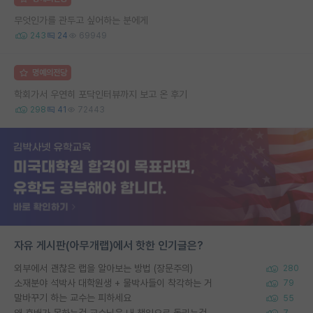
무엇인가를 관두고 싶어하는 분에게
243
24
69949
명예의전당
학회가서 우연히 포닥인터뷰까지 보고 온 후기
298
41
72443
자유 게시판(아무개랩)에서 핫한 인기글은?
외부에서 괜찮은 랩을 알아보는 방법 (장문주의)
280
소재분야 석박사 대학원생 + 물박사들이 착각하는 거
79
말바꾸기 하는 교수는 피하세요
55
왜 후배가 못하는걸 교수님은 내 책임으로 돌리는걸까요?
7