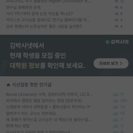
우리나라도 학구 열풍보면 Higher Doctorate 학위가 필요하다고 봅니다.
12
연구실 후배와의 관계
6
석사 1학기부터 원래 논문 작성을 하나요?
9
카이스트 교수님들 중에서도 연구실 홈페이지를 마련 안 하신 분들이 계시던데
4
공부 못했는데 논문실적은 좋은 사람을 싫어함?
4
🔥 시선집중 핫한 인기글
Korea University 수학, 컴퓨터과학 이학사, UC Berkeley 산업공학 대학원 공학박사가 되는 것은 쉽지 않겠죠?
11
외부에서 괜찮은 랩을 알아보는 방법 (장문주의)
280
소재분야 석박사 대학원생 + 물박사들이 착각하는 거
79
말바꾸기 하는 교수는 피하세요
55
왜 후배가 못하는걸 교수님은 내 책임으로 돌리는걸까요?
7
편애 하는 방법
17
이사이트가 처음엔 정말 도움많이됐는데
16