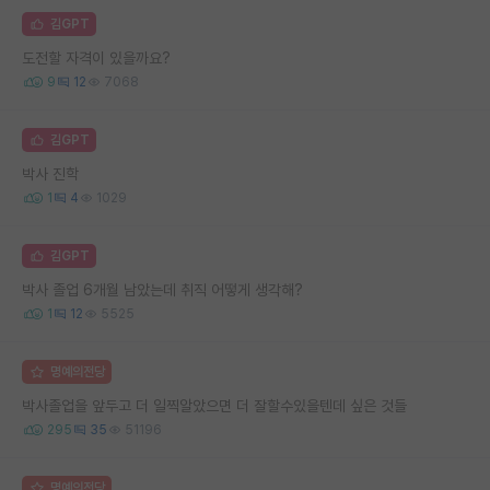
김GPT
도전할 자격이 있을까요?
9
12
7068
김GPT
박사 진학
1
4
1029
김GPT
박사 졸업 6개월 남았는데 취직 어떻게 생각해?
1
12
5525
명예의전당
박사졸업을 앞두고 더 일찍알았으면 더 잘할수있을텐데 싶은 것들
295
35
51196
명예의전당