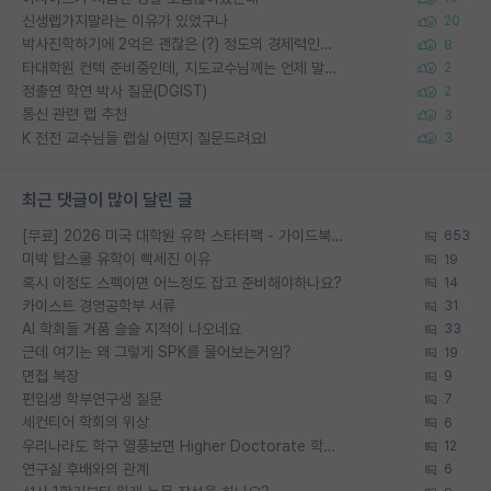
신생랩가지말라는 이유가 있었구나
20
박사진학하기에 2억은 괜찮은 (?) 정도의 경제력인가요
8
타대학원 컨텍 준비중인데, 지도교수님께는 언제 말씀드려야 할까요?
2
정출연 학연 박사 질문(DGIST)
2
통신 관련 랩 추천
3
K 전전 교수님들 랩실 어떤지 질문드려요!
3
최근 댓글이 많이 달린 글
[무료] 2026 미국 대학원 유학 스타터팩 - 가이드북 & 합격자 컨택메일 템플릿
653
미박 탑스쿨 유학이 빡세진 이유
19
혹시 이정도 스펙이면 어느정도 잡고 준비해야하나요?
14
카이스트 경영공학부 서류
31
AI 학회들 거품 슬슬 지적이 나오네요
33
근데 여기는 왜 그렇게 SPK를 물어보는거임?
19
면접 복장
9
편입생 학부연구생 질문
7
세컨티어 학회의 위상
6
우리나라도 학구 열풍보면 Higher Doctorate 학위가 필요하다고 봅니다.
12
연구실 후배와의 관계
6