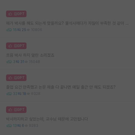
김GPT
제가 박사를 해도 되는게 맞을까요? 물석사에다가 자질이 부족한 것 같아 고민됩니다..
15
25
10806
김GPT
흐음 박사 하지 말란 소리겠죠
3
31
15048
김GPT
졸업 요건 만족했고 논문 제출 다 끝나면 매일 출근 안 해도 되겠죠?
32
18
9328
김GPT
박사까지하고 싶었는데, 교수님 때문에 고민됩니다
13
6
9283