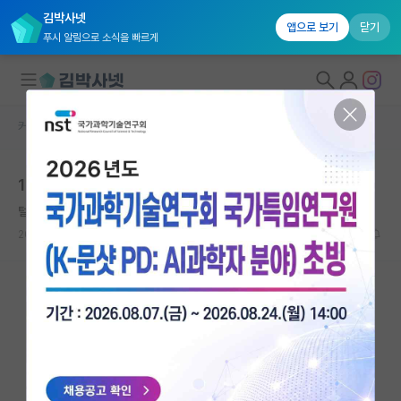
김박사넷
앱으로 보기
닫기
푸시 알림으로 소식을 빠르게
커뮤니티 홈
자유 게시판(아무개랩)
대학원생 모집
1년 일하고 박사할까 바로 박사할까
국내대학원 정보
털털한 가브리엘 마르케스
연구실&오픈랩
2023.09.06
4
3699
커뮤니티
커뮤니티 홈
전체글보기
베스트 게시판
IF 명예의전당