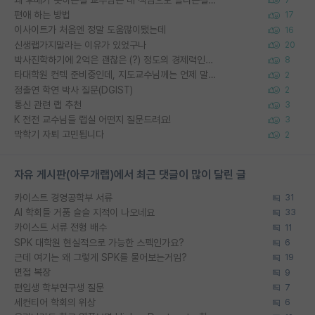
편애 하는 방법
17
이사이트가 처음엔 정말 도움많이됐는데
16
신생랩가지말라는 이유가 있었구나
20
박사진학하기에 2억은 괜찮은 (?) 정도의 경제력인가요
8
타대학원 컨텍 준비중인데, 지도교수님께는 언제 말씀드려야 할까요?
2
정출연 학연 박사 질문(DGIST)
2
통신 관련 랩 추천
3
K 전전 교수님들 랩실 어떤지 질문드려요!
3
막학기 자퇴 고민됩니다
2
자유 게시판(아무개랩)에서 최근 댓글이 많이 달린 글
카이스트 경영공학부 서류
31
AI 학회들 거품 슬슬 지적이 나오네요
33
카이스트 서류 전형 배수
11
SPK 대학원 현실적으로 가능한 스펙인가요?
6
근데 여기는 왜 그렇게 SPK를 물어보는거임?
19
면접 복장
9
편입생 학부연구생 질문
7
세컨티어 학회의 위상
6