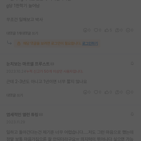
g당 1한학기 늘어남
재팬라운지 🌸
무조건 일해보고 박사
0
0
5
0
0
대댓글 1개
대댓글 쓰기
해당 댓글을 보려면 로그인이 필요합니다.
로그인하기
눈치보는 마르셀 프루스트
2023.10.24
누적 신고가 50개 이상인 사용자입니다.
근데 2-3년도 아니고 1년이면 너무 짧지 않나요
0
0
0
0
0
대댓글 쓰기
염세적인 앨런 튜링
2023.11.29
일하고 돌아간다는건 제기준 너무 어렵습니다....저도 그런 마음으로 했는데
정말 보통 마음가짐으론 잘 안되더라구요ㅠ 의지력이 뛰어나다 싶으면 가능