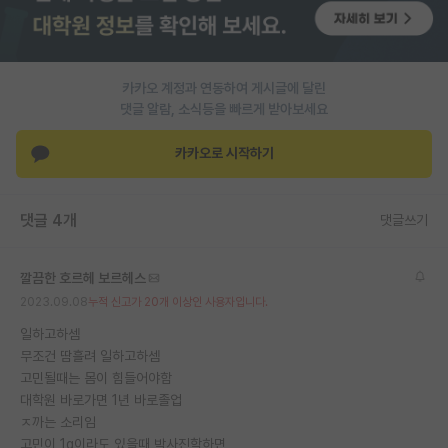
PI 전용 게시판
인문사회 계열 게시판
카카오 계정과 연동하여 게시글에 달린
댓글 알람, 소식등을 빠르게 받아보세요
특수/전문대학원 게시판
반도체/AI 게시판
카카오로 시작하기
장학금/장학생 게시판
댓글 4개
댓글쓰기
학술 정보 게시판
홍보 게시판
깔끔한 호르헤 보르헤스
2023.09.08
누적 신고가 20개 이상인 사용자입니다.
커리어
일하고하셈
유학교육
무조건 땀흘려 일하고하셈
고민될때는 몸이 힘들어야함
이벤트
대학원 바로가면 1년 바로졸업
ㅈ까는 소리임
반도체 아카데미
고민이 1g이라도 있을때 박사진학하면