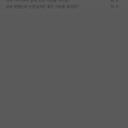
석사 1학기부터 원래 논문 작성을 하나요?
9
공부 못했는데 논문실적은 좋은 사람을 싫어함?
4