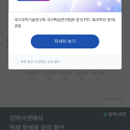
자유 게시판(아무개랩)
국가과학기술연구회 국가특임연구원(K-문샷 PD: AI과학자 분야)
미국 유학 게시판
초빙
미국 대학원 합격 후기 게시판
전자도 엄청 많은거 같기는 한데
자세히 보기
대학원생 모집 게시판
하 고민이당
대학원 합격 후기 게시판
하루 동안 이 컨텐츠 보지 않기
연구실(PI) 홍보 게시판
응원해요
공감해요
추천해요
궁금해요
별로에요
0
0
0
0
0
석박사 채용 정보 게시판
임용 정보 게시판
게시글 공유
학부 인턴 게시판
취업 게시판
임용 후기 게시판