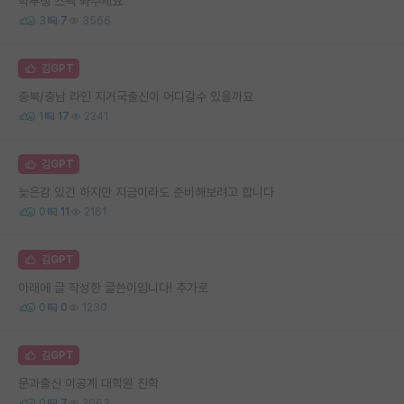
학부생 스펙 봐주세요
3
7
3566
김GPT
충북/충남 라인 지거국출신이 어디갈수 있을까요
1
17
2241
김GPT
늦은감 있긴 하지만 지금이라도 준비해보려고 합니다
0
11
2161
김GPT
아래에 글 작성한 글쓴이입니다! 추가로
0
0
1230
김GPT
문과출신 이공계 대학원 진학
0
7
2063