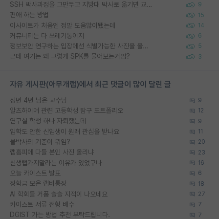
SSH 박사과정을 그만두고 지방대 박사로 옮기면 교수의 꿈은 끝일까요?
9
편애 하는 방법
15
이사이트가 처음엔 정말 도움많이됐는데
14
커뮤니티는 다 쓰레기통이지
6
정보보안 연구하는 입장에선 식별가능한 사진을 올리는건 비추이긴함
5
근데 여기는 왜 그렇게 SPK를 물어보는거임?
3
자유 게시판(아무개랩)에서 최근 댓글이 많이 달린 글
정년 4년 남은 교수님
9
알츠하이머 관련 고등학생 탐구 포트폴리오
12
연구실 학생 하나 자퇴했는데
9
입학도 안한 신입생이 원래 관심을 받나요
11
물박사의 기준이 뭐임?
20
랩홈피에 다들 본인 사진 올리냐
23
신생랩가지말라는 이유가 있었구나
16
오늘 카이스트 발표
6
장학금 모은 랩비통장
18
AI 학회들 거품 슬슬 지적이 나오네요
27
카이스트 서류 전형 배수
7
DGIST 가는 방법 추천 부탁드립니다.
7