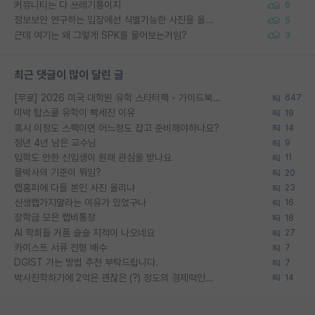
커뮤니티는 다 쓰레기통이지
6
정보보안 연구하는 입장에선 식별가능한 사진을 올리는건 비추이긴함
5
근데 여기는 왜 그렇게 SPK를 물어보는거임?
3
최근 댓글이 많이 달린 글
[무료] 2026 미국 대학원 유학 스타터팩 - 가이드북 & 합격자 컨택메일 템플릿
647
미박 탑스쿨 유학이 빡세진 이유
19
혹시 이정도 스펙이면 어느정도 잡고 준비해야하나요?
14
정년 4년 남은 교수님
9
입학도 안한 신입생이 원래 관심을 받나요
11
물박사의 기준이 뭐임?
20
랩홈피에 다들 본인 사진 올리냐
23
신생랩가지말라는 이유가 있었구나
16
장학금 모은 랩비통장
18
AI 학회들 거품 슬슬 지적이 나오네요
27
카이스트 서류 전형 배수
7
DGIST 가는 방법 추천 부탁드립니다.
7
박사진학하기에 2억은 괜찮은 (?) 정도의 경제력인가요
14