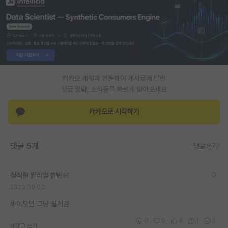
PI 전용 게시판
인문사회 계열 게시판
특수/전문대학원 게시판
반도체/AI 게시판
카카오 계정과 연동하여 게시글에 달린
댓글 알람, 소식등을 빠르게 받아보세요
장학금/장학생 게시판
카카오로 시작하기
학술 정보 게시판
홍보 게시판
댓글 5개
댓글쓰기
커리어
정직한 윌리엄 켈빈
유학교육
2023.09.03
이벤트
바이오면 그냥 쉽게감
반도체 아카데미
0
0
4
1
5
대댓글 쓰기