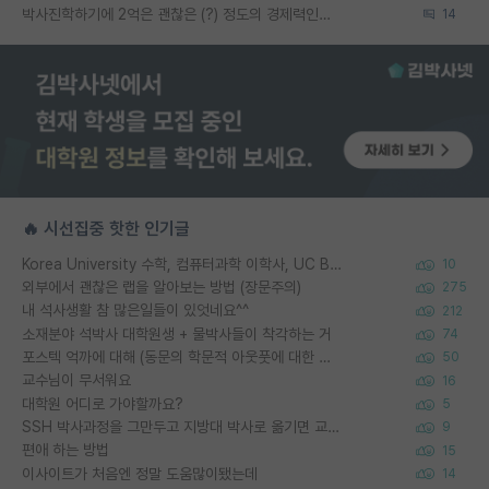
박사진학하기에 2억은 괜찮은 (?) 정도의 경제력인가요
14
🔥 시선집중 핫한 인기글
Korea University 수학, 컴퓨터과학 이학사, UC Berkeley 산업공학 대학원 공학박사가 되는 것은 쉽지 않겠죠?
10
외부에서 괜찮은 랩을 알아보는 방법 (장문주의)
275
내 석사생활 참 많은일들이 있엇네요^^
212
소재분야 석박사 대학원생 + 물박사들이 착각하는 거
74
포스텍 억까에 대해 (동문의 학문적 아웃풋에 대한 반박)
50
교수님이 무서워요
16
대학원 어디로 가야할까요?
5
SSH 박사과정을 그만두고 지방대 박사로 옮기면 교수의 꿈은 끝일까요?
9
편애 하는 방법
15
이사이트가 처음엔 정말 도움많이됐는데
14