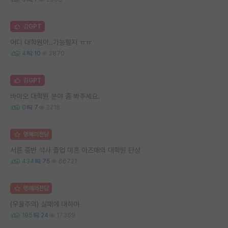
김GPT
어디 대학원이..가능할지 ㅠㅠ
4
10
2870
김GPT
바이오 대학원 분야 좀 봐주세요.
0
7
2218
명예의전당
서른 중반 석사 졸업 미혼 아즈매의 대학원 단상
434
75
66721
명예의전당
(우울주의) 실패에 대하여
195
24
17369