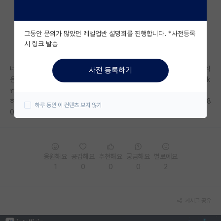
자유 게시판(아무개랩)
그동안 문의가 많았던 레벨업반 설명회를 진행합니다. *사전등록
미국 유학 게시판
시 링크 발송
미국 대학원 합격 후기 게시판
너무ㅜ추상적 질문이지만 제약 및 바이오 분야에 관심이 많아서 spk는 컨텍
사전 등록하기
대학원생 모집 게시판
은 해보겠지만 너무 학점땜에 리스크가 클거같아서 현실적으로 가고싶은 yk
컨텍해보고 싶은데 보통 제약 분야나 바이오 대학원은 인기랩인가요? 컨텍
대학원 합격 후기 게시판
하면 가능성이 있을까요? 지거국에 학점은 3.8 인턴 경험은 1번있고 토익 8
하루 동안 이 컨텐츠 보지 않기
00, 텝스 290있습니다!
연구실(PI) 홍보 게시판
석박사 채용 정보 게시판
응원해요
공감해요
추천해요
궁금해요
별로에요
임용 정보 게시판
1
0
0
0
2
학부 인턴 게시판
취업 게시판
게시글 공유
임용 후기 게시판