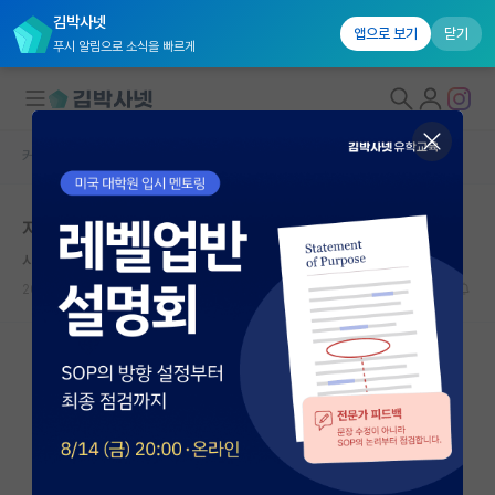
김박사넷
앱으로 보기
닫기
푸시 알림으로 소식을 빠르게
커뮤니티 홈
자유 게시판(아무개랩)
대학원생 모집
지거국에서 yk
국내대학원 정보
사려깊은 카를 마르크스
연구실&오픈랩
2023.09.03
5
1800
커뮤니티
커뮤니티 홈
전체글보기
베스트 게시판
IF 명예의전당