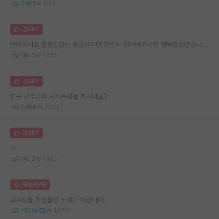
0
1
1222
김GPT
안녕하세요 별볼일없는 똥글이지만 한번씩 읽어봐주시면 행복할것같습니다 선배님들 후배님들
1
3
1305
김GPT
연구 교수님이 시키는대로 하시나요?
0
6
2053
김GPT
ㅇ
1
0
1066
명예의전당
교수님들 학생들은 노예가 아닙니다.
132
52
19716