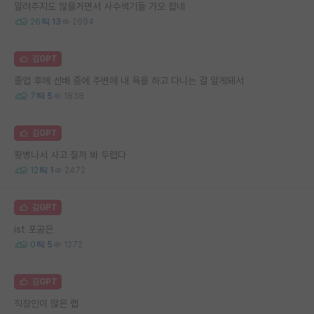
알려주지도 않을거면서 사수색기들 가오 잡네
26
13
2694
김GPT
졸업 후에 선배 중에 주변에 내 욕을 하고 다니는 걸 알게돼서
7
5
1838
김GPT
홧병나서 사고 칠까 봐 두렵다
12
1
2472
김GPT
ist 포공은
0
5
1272
김GPT
직장인이 많은 랩