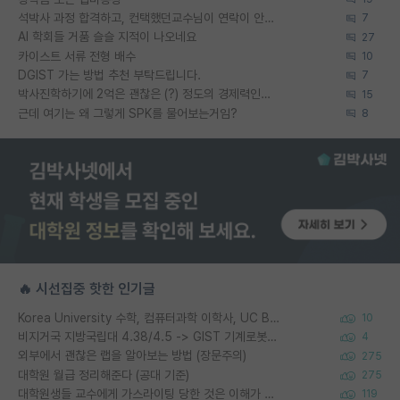
석박사 과정 합격하고, 컨택했던교수님이 연락이 안됩니다...
7
AI 학회들 거품 슬슬 지적이 나오네요
27
카이스트 서류 전형 배수
10
DGIST 가는 방법 추천 부탁드립니다.
7
박사진학하기에 2억은 괜찮은 (?) 정도의 경제력인가요
15
근데 여기는 왜 그렇게 SPK를 물어보는거임?
8
🔥 시선집중 핫한 인기글
Korea University 수학, 컴퓨터과학 이학사, UC Berkeley 산업공학 대학원 공학박사가 되는 것은 쉽지 않겠죠?
10
비지거국 지방국립대 4.38/4.5 -> GIST 기계로봇공학과 석사
4
외부에서 괜찮은 랩을 알아보는 방법 (장문주의)
275
대학원 월급 정리해준다 (공대 기준)
275
대학원생들 교수에게 가스라이팅 당한 것은 이해가 갑니다. 안타깝네요.
119