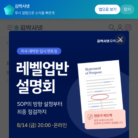
김박사넷
앱으로 보기
닫기
푸시 알림으로 소식을 빠르게
커뮤니티 홈
자유 게시판(아무개랩)
대학원생 모집
자매지에서 리뷰어 초대 받음
국내대학원 정보
열정적인 피보나치
연구실&오픈랩
2023.08.23
2
2574
커뮤니티
커뮤니티 홈
전체글보기
베스트 게시판
IF 명예의전당