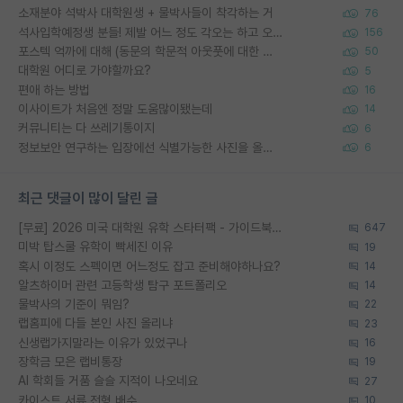
소재분야 석박사 대학원생 + 물박사들이 착각하는 거
76
석사입학예정생 분들! 제발 어느 정도 각오는 하고 오세요.
156
포스텍 억까에 대해 (동문의 학문적 아웃풋에 대한 반박)
50
대학원 어디로 가야할까요?
5
편애 하는 방법
16
이사이트가 처음엔 정말 도움많이됐는데
14
커뮤니티는 다 쓰레기통이지
6
정보보안 연구하는 입장에선 식별가능한 사진을 올리는건 비추이긴함
6
최근 댓글이 많이 달린 글
[무료] 2026 미국 대학원 유학 스타터팩 - 가이드북 & 합격자 컨택메일 템플릿
647
미박 탑스쿨 유학이 빡세진 이유
19
혹시 이정도 스펙이면 어느정도 잡고 준비해야하나요?
14
알츠하이머 관련 고등학생 탐구 포트폴리오
14
물박사의 기준이 뭐임?
22
랩홈피에 다들 본인 사진 올리냐
23
신생랩가지말라는 이유가 있었구나
16
장학금 모은 랩비통장
19
AI 학회들 거품 슬슬 지적이 나오네요
27
카이스트 서류 전형 배수
10