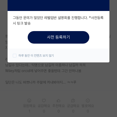
자유 게시판(아무개랩)
그동안 문의가 많았던 레벨업반 설명회를 진행합니다. *사전등록
미국 유학 게시판
시 링크 발송
미국 대학원 합격 후기 게시판
뭔 네이쳐 계정 만들어졋다고 메일와서.. 콜라보하는 누가 논문 서밋했나 싶
사전 등록하기
대학원생 모집 게시판
었는데? 에디터한테 리뷰 할수잇겟냐고 메일이 들어왓네?
자매지는 처음이라 뭔가뭔가 설레고 떨려.. 네이쳐 케미스트리 ㄷㄷ
대학원 합격 후기 게시판
하루 동안 이 컨텐츠 보지 않기
리뷰하고나서 출판된다면 그때가서 논문끄트머리에 옵션으로 리뷰어 이름
연구실(PI) 홍보 게시판
남길수 있다는데.. 익명으로 남길까 이름하나 남길까 히히
Wiley처럼 orcid에 넣어주면 좋을텐데 그건 안하나봄
석박사 채용 정보 게시판
일단은 나도 바쁘니까 주말에 꺼내봐야지... ㅋㅋ루
임용 정보 게시판
학부 인턴 게시판
취업 게시판
응원해요
공감해요
추천해요
궁금해요
별로에요
1
0
0
0
0
임용 후기 게시판