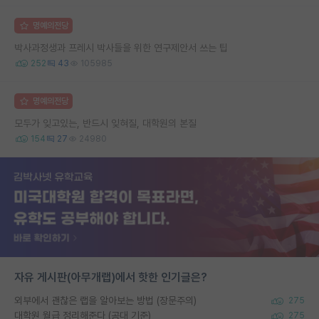
명예의전당
박사과정생과 프레시 박사들을 위한 연구제안서 쓰는 팁
252
43
105985
명예의전당
모두가 잊고있는, 반드시 잊혀질, 대학원의 본질
154
27
24980
자유 게시판(아무개랩)에서 핫한 인기글은?
외부에서 괜찮은 랩을 알아보는 방법 (장문주의)
275
대학원 월급 정리해준다 (공대 기준)
275