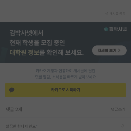
PI 전용 게시판
게시글 공유
인문사회 계열 게시판
특수/전문대학원 게시판
반도체/AI 게시판
장학금/장학생 게시판
학술 정보 게시판
카카오 계정과 연동하여 게시글에 달린
댓글 알람, 소식등을 빠르게 받아보세요
홍보 게시판
카카오로 시작하기
커리어
유학교육
댓글 2개
댓글쓰기
이벤트
반도체 아카데미
깔끔한 한나 아렌트
*