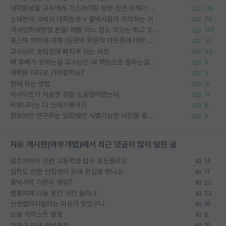
대학원생들 교수에게 가스라이팅 당한 것은 이해가 갑니다. 안타깝네요.
119
소재분야 석박사 대학원생 + 물박사들이 착각하는 거
76
석사입학예정생 분들! 제발 어느 정도 각오는 하고 오세요.
156
포스텍 억까에 대해 (동문의 학문적 아웃풋에 대한 반박)
50
교수님이 슬럼프에 빠지게 되는 과정
40
왜 후배가 못하는걸 교수님은 내 책임으로 돌리는걸까요?
6
대학원 어디로 가야할까요?
5
편애 하는 방법
16
이사이트가 처음엔 정말 도움많이됐는데
14
커뮤니티는 다 쓰레기통이지
6
정보보안 연구하는 입장에선 식별가능한 사진을 올리는건 비추이긴함
6
자유 게시판(아무개랩)에서 최근 댓글이 많이 달린 글
알츠하이머 관련 고등학생 탐구 포트폴리오
14
입학도 안한 신입생이 원래 관심을 받나요
11
물박사의 기준이 뭐임?
22
랩홈피에 다들 본인 사진 올리냐
23
신생랩가지말라는 이유가 있었구나
16
오늘 카이스트 발표
6
장학금 모은 랩비통장
19