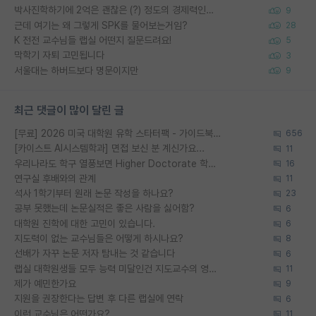
박사진학하기에 2억은 괜찮은 (?) 정도의 경제력인가요
9
근데 여기는 왜 그렇게 SPK를 물어보는거임?
28
K 전전 교수님들 랩실 어떤지 질문드려요!
5
막학기 자퇴 고민됩니다
3
서울대는 하버드보다 명문이지만
9
최근 댓글이 많이 달린 글
[무료] 2026 미국 대학원 유학 스타터팩 - 가이드북 & 합격자 컨택메일 템플릿
656
[카이스트 AI시스템학과] 면접 보신 분 계신가요...
11
우리나라도 학구 열풍보면 Higher Doctorate 학위가 필요하다고 봅니다.
16
연구실 후배와의 관계
11
석사 1학기부터 원래 논문 작성을 하나요?
23
공부 못했는데 논문실적은 좋은 사람을 싫어함?
6
대학원 진학에 대한 고민이 있습니다.
6
지도력이 없는 교수님들은 어떻게 하시나요?
8
선배가 자꾸 논문 저자 탐내는 것 같습니다
6
랩실 대학원생들 모두 능력 미달인건 지도교수의 영향 아닌가?
11
제가 예민한가요
9
지원을 권장한다는 답변 후 다른 랩실에 연락
6
이런 교수님은 어떤가요?
11