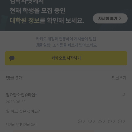
PI 전용 게시판
인문사회 계열 게시판
특수/전문대학원 게시판
카카오 계정과 연동하여 게시글에 달린
반도체/AI 게시판
댓글 알람, 소식등을 빠르게 받아보세요
장학금/장학생 게시판
카카오로 시작하기
학술 정보 게시판
댓글 9개
댓글쓰기
홍보 게시판
커리어
집요한 아인슈타인
*
2023.08.23
유학교육
뭘 하고 싶은 것이죠?
이벤트
0
0
0
0
0
대댓글 4개
대댓글 쓰기
반도체 아카데미