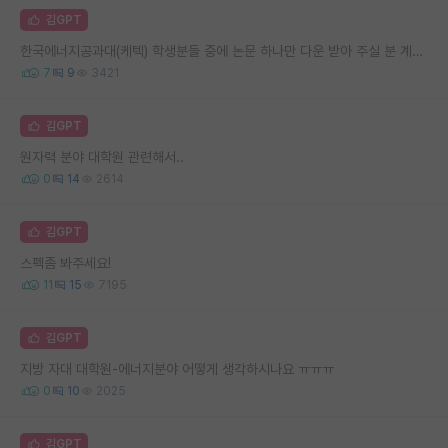
김GPT
한국에너지공과대(케텍) 학생분들 중에 논문 하나만 다운 받아 주실 분 계실까요?
7
9
3421
김GPT
원자력 분야 대학원 관련해서..
0
14
2614
김GPT
스펙좀 봐주세요!
11
15
7195
김GPT
지방 자대 대학원-에너지분야 어떻게 생각하시나요 ㅠㅠㅠ
0
10
2025
김GPT