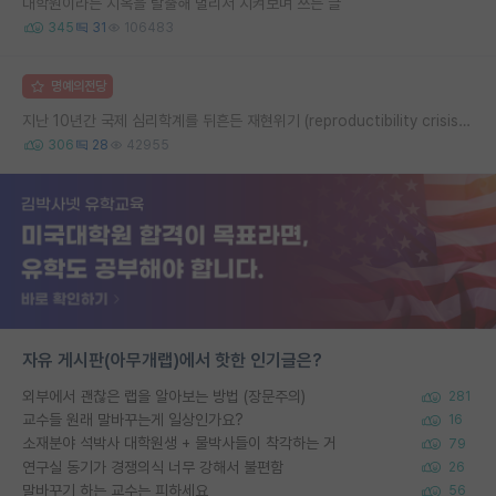
대학원이라는 지옥을 탈출해 멀리서 지켜보며 쓰는 글
345
31
106483
명예의전당
지난 10년간 국제 심리학계를 뒤흔든 재현위기 (reproductibility crisis) 요약 (1편)
306
28
42955
자유 게시판(아무개랩)에서 핫한 인기글은?
외부에서 괜찮은 랩을 알아보는 방법 (장문주의)
281
교수들 원래 말바꾸는게 일상인가요?
16
소재분야 석박사 대학원생 + 물박사들이 착각하는 거
79
연구실 동기가 경쟁의식 너무 강해서 불편함
26
말바꾸기 하는 교수는 피하세요
56