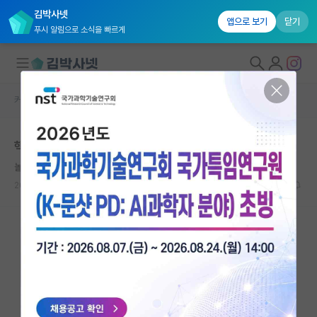
김박사넷
앱으로 보기
닫기
푸시 알림으로 소식을 빠르게
커뮤니티 홈
자유 게시판(아무개랩)
대학원생 모집
핵에너지 전망
국내대학원 정보
놀란 윌리엄 켈빈
연구실&오픈랩
2023.08.23
9
1350
커뮤니티
커뮤니티 홈
전체글보기
베스트 게시판
IF 명예의전당