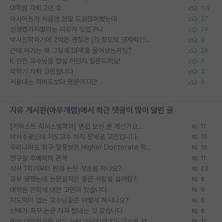
대학원 자퇴 2년 후
114
이사이트가 처음엔 정말 도움많이됐는데
27
신생랩가지말라는 이유가 있었구나
24
박사진학하기에 2억은 괜찮은 (?) 정도의 경제력인가요
9
근데 여기는 왜 그렇게 SPK를 물어보는거임?
28
K 전전 교수님들 랩실 어떤지 질문드려요!
5
막학기 자퇴 고민됩니다
3
서울대는 하버드보다 명문이지만
9
자유 게시판(아무개랩)에서 최근 댓글이 많이 달린 글
[카이스트 AI시스템학과] 면접 보신 분 계신가요...
11
박사수료인데 지도교수 이직 문제로 고민입니다.
10
우리나라도 학구 열풍보면 Higher Doctorate 학위가 필요하다고 봅니다.
16
연구실 후배와의 관계
11
석사 1학기부터 원래 논문 작성을 하나요?
23
공부 못했는데 논문실적은 좋은 사람을 싫어함?
6
대학원 진학에 대한 고민이 있습니다.
6
지도력이 없는 교수님들은 어떻게 하시나요?
8
선배가 자꾸 논문 저자 탐내는 것 같습니다
6
랩실 대학원생들 모두 능력 미달인건 지도교수의 영향 아닌가?
11