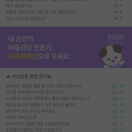
제가 예민한가요
9
지원을 권장한다는 답변 후 다른 랩실에 연락
6
이런 교수님은 어떤가요?
11
🔥 시선집중 핫한 인기글
외부에서 괜찮은 랩을 알아보는 방법 (장문주의)
281
교수들 원래 말바꾸는게 일상인가요?
16
소재분야 석박사 대학원생 + 물박사들이 착각하는 거
79
연구실 동기가 경쟁의식 너무 강해서 불편함
26
말바꾸기 하는 교수는 피하세요
56
대학원 자퇴 2년 후
114
이사이트가 처음엔 정말 도움많이됐는데
27
신생랩가지말라는 이유가 있었구나
24