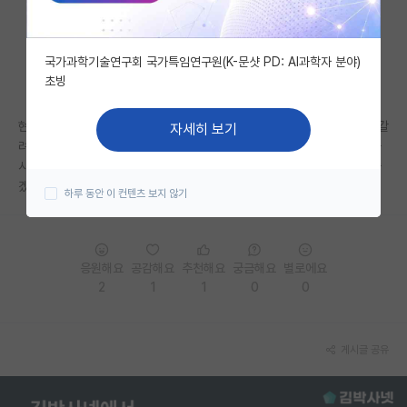
자유 게시판(아무개랩)
국가과학기술연구회 국가특임연구원(K-문샷 PD: AI과학자 분야)
미국 유학 게시판
초빙
미국 대학원 합격 후기 게시판
현재 전공(공대임)에서 방사선이나 플라즈마쪽으로 살짝 틀어서 대학원을 갈
자세히 보기
대학원생 모집 게시판
려고 합니다 이쪽에 정보가 워낙 부족해서요 ㅠㅠ 혹시 이쪽 업계에 종사하
시고 있거나 종사예정 대학원생분들은 아무거라도 좋으니 알려주셨으면 좋
대학원 합격 후기 게시판
겠습니다
하루 동안 이 컨텐츠 보지 않기
연구실(PI) 홍보 게시판
석박사 채용 정보 게시판
응원해요
공감해요
추천해요
궁금해요
별로에요
2
1
1
0
0
임용 정보 게시판
학부 인턴 게시판
게시글 공유
취업 게시판
임용 후기 게시판