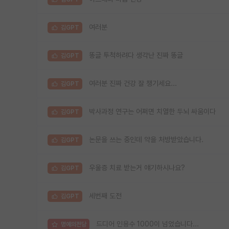
여러분
김GPT
똥글 투척하려다 생각난 진짜 똥글
김GPT
여러분 진짜 건강 잘 챙기세요...
김GPT
박사과정 연구는 어쩌면 치열한 두뇌 싸움이다
김GPT
논문을 쓰는 중인데 약을 처방받았습니다.
김GPT
우울증 치료 받는거 얘기하시나요?
김GPT
세번째 도전
김GPT
드디어 인용수 1000이 넘었습니다...
명예의전당