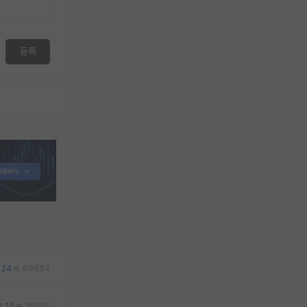
등록
24
69554
24
16265