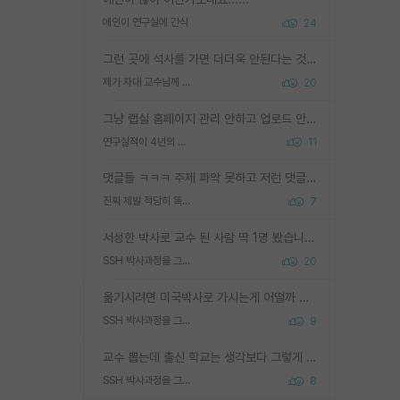
애인이 연구실에 간식
24
그런 곳에 석사를 가면 더더욱 안된다는 것을 깨달으시면 된겁니다!
제가 자대 교수님께 무례하게 행동한 걸까요?
20
그냥 랩실 홈페이지 관리 안하고 업로드 안한거 아님?
연구실적이 4년의 공백이 있는거 어떻게 생각하냐
11
댓글들 ㅋㅋㅋ 주제 파악 못하고 저런 댓글들을 쓰네. 조직에 인간이 얼마나 중요한데 걱정될 수도 있지 ㅋㅋ 본인들은 퍽이나 잘하나봐 ? 현실은 남들한테 욕 안 먹는 1인분만 하는 것도 힘들텐데 ?
진짜 제발 적당히 똑똑한 박사과정이라도 위에 있었으면..
7
서성한 박사로 교수 된 사람 딱 1명 봤습니다. 근데 지방대 박사로 교수된 거는 기적이 일어나야되요. 서성한 학부부터여도 빡센게 교수임용일텐데 지방대박사로 무슨 교수가 되나요...... 중소기업/중견기업 팀장급/연구소장급이나 될거 같네요.
SSH 박사과정을 그만두고 지방대 박사로 옮기면 교수의 꿈은 끝일까요?
20
옮기시려면 미국박사로 가시는게 어떨까 싶네요. 교수가 꿈이면 미국박사 하고 미국교수 까지 같이 노리시는게 기회가 많지 않을까요?
SSH 박사과정을 그만두고 지방대 박사로 옮기면 교수의 꿈은 끝일까요?
9
교수 뽑는데 출신 학교는 생각보다 그렇게 안 봄. 앞으로는 더 안 보게 될거임. 박사는 어디서 진행해도 됨. 단, 제대로 쌓고 좋은 실적 만들 수 있다면. 그런데 지방대는 그럴 가능성이 지극히 낮음. 나만 열심히 잘 하면 된다? 인간은 주변 환경에 지배되는 나약한 존재임. 주변의 지방대 대학원생과 섞이고 지방 특유의 여유로움 또는 나쁘게 얘기해서 나태함에 젖어 살다보면 교수의 꿈 자체를 잊어버리게 될 가능성도 있음. 주변 환경이 70~80%임.
SSH 박사과정을 그만두고 지방대 박사로 옮기면 교수의 꿈은 끝일까요?
8