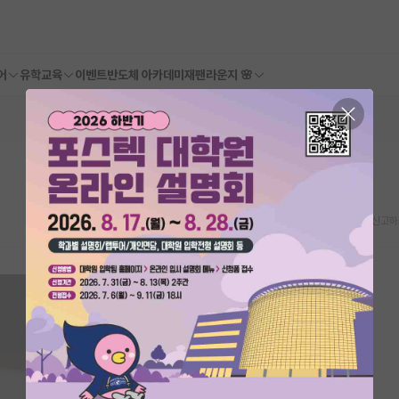
어
유학교육
이벤트
반도체 아카데미
재팬라운지 🌸
스크랩
신고하