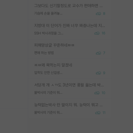
그보다도 신기할정도로 교수가 편애하면 그사람만 논문이 되더라구요 내용이 다른 사람보다 허접해도요
가슴에 손을 올려놓고 싫어하는 사람 불공정하게 리뷰
8
지방대 이 단어가 진짜 너무 짜증나는데 지방대면 다 그냥 쓰레기인가요? 무슨 말 같지도 않은 댓글들이 있는건지??? 지방에도 충분히 좋은 대학 많고 충분히 잘하는 교수님들 많습니다 포항공대 4개 IST 대표 지거국들 여기 모두 다 지방에 있고 여기 출신들 중에 교수하는 분들 적지 않습니다 지거국 출신이 무슨 교수를 하냐?라고 생각할 사람들 많은데 상위 대표 지거국에 아웃라이어들 많습니다 결국 개인의 연구역량과 실적이 중요합니다 이 역량을 펼치는데 있어서 지도교수와의 합도 중요합니다. 그리고 경력이 필요하면 해외포닥까지 다녀오세요
SSH 박사과정을 그만두고 지방대 박사로 옮기면 교수의 꿈은 끝일까요?
16
피해망상글 꾸준하네ㅉㅉ
편애 하는 방법
7
ㅉㅉ왜 욕먹는지 알겠네
입학도 안한 신입생이 원래 관심을 받나요
9
서당개 개 ㅅㄲ도 3년이면 풍월 읊는데 박사 5년 이상 대리고 있으면서 물된건 교수 탓 맞는ㄱ게 거기가 서당이 아니란 소리임
물박사의 기준이 뭐임?
10
능력없는박사 란 말이지 뭐. 능력이 뭐고 능력이 있다는게 뭔지는 사람마다 기준이 다르니까 얘기해봐야 서로 자기 기준만 얘기해서 논쟁이 끝이 안나고. 주위에서 능력있고 야심있는 신입생이 교수가 유의미한 피드백을 아예 안주면서 제대로된 과제에 참여해볼 기회도 제공하지 않고 잡일 뺑뺑이만 돌려서 맨날 단순작업만 하면서 밤새다가 눈빛이 점점 죽어가는걸 본 사람은 물박사는 교수탓이라고 하고, 교수는 이것저것 알려도 주고 기회도 주고 사수 동기 붙여주면서 어떻게든 끌고가려고 하는데 본인이 매일 뺀질거리면서 출근 하는둥마는둥 하다가 기껏 와서도 폰이나 쳐다보다가 실험 망치고 저녁약속있어서 먼저 가볼게요~ 하는걸 본 사람은 물박사는 본인탓이라고 함.
물박사의 기준이 뭐임?
11